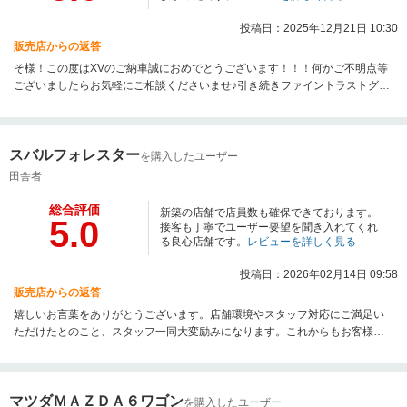
投稿日：2025年12月21日 10:30
販売店からの返答
そ様！この度はXVのご納車誠におめでとうございます！！！何かご不明点等
ございましたらお気軽にご相談くださいませ♪引き続きファイントラストグル
ープをよろしくお願いいたします！！！
スバルフォレスター
を購入したユーザー
田舎者
総合評価
新築の店舗で店員数も確保できております。
5.0
接客も丁寧でユーザー要望を聞き入れてくれ
る良心店舗です。
レビューを詳しく見る
投稿日：2026年02月14日 09:58
販売店からの返答
嬉しいお言葉をありがとうございます。店舗環境やスタッフ対応にご満足い
ただけたとのこと、スタッフ一同大変励みになります。これからもお客様の
ご要望をしっかりお伺いし、安心してお任せいただけるお店を目指してまい
ります。お車のことはいつでもお気軽にご相談ください。
マツダＭＡＺＤＡ６ワゴン
を購入したユーザー