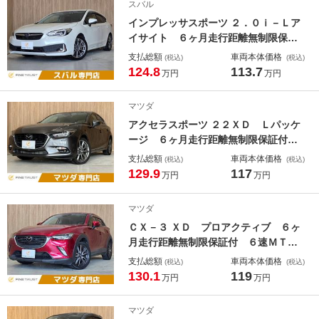
スバル
ｔｏ Ａｐｐｌｅ Ｃａｒ Ｐｌａ
インプレッサスポーツ ２．０ｉ－Ｌア
ｙ ＢＯＳＥサウンド
イサイト ６ヶ月走行距離無制限保証
付 フロント／サイドビューモニタ
支払総額
車両本体価格
(税込)
(税込)
ー パワーシート 純正８インチナ
124.8
113.7
万円
万円
ビ レーダークルーズ クリアランス
ソナー ＭＴモード付 禁煙車 ＥＴ
マツダ
Ｃ ブラインドスポットモニター バ
アクセラスポーツ ２２ＸＤ Ｌパッケ
ックカメラ
ージ ６ヶ月走行距離無制限保証付
ディーゼルターボ ４ＷＤ ６速マニ
支払総額
車両本体価格
(税込)
(税込)
ュアル車 サンルーフ 本革 ＢＯＳ
129.9
117
万円
万円
Ｅサウンド レーダークルーズ 純正
ＳＤナビ バックカメラ フルセグ
マツダ
ＬＥＤヘッド シートヒーター 禁煙
ＣＸ－３ ＸＤ プロアクティブ ６ヶ
車
月走行距離無制限保証付 ６速ＭＴ
パワーシート シートヒーター バッ
支払総額
車両本体価格
(税込)
(税込)
クカメラ 禁煙車 ＬＥＤヘッドライ
130.1
119
万円
万円
ト 純正ＳＤナビ レーダークルーズ
コントロール ブラインドスポットモ
マツダ
ニター Ｂｌｕｅｔｏｏｔｈ