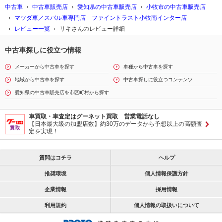
中古車
中古車販売店
愛知県の中古車販売店
小牧市の中古車販売店
マツダ車／スバル車専門店 ファイントラスト小牧南インター店
レビュー一覧
リキさんのレビュー詳細
中古車探しに役立つ情報
メーカーから中古車を探す
車種から中古車を探す
地域から中古車を探す
中古車探しに役立つコンテンツ
愛知県の中古車販売店を市区町村から探す
車買取・車査定はグーネット買取 営業電話なし
【日本最大級の加盟店数】約30万のデータから予想以上の高額査
定を実現！
質問はコチラ
ヘルプ
推奨環境
個人情報保護方針
企業情報
採用情報
利用規約
個人情報の取扱いについて