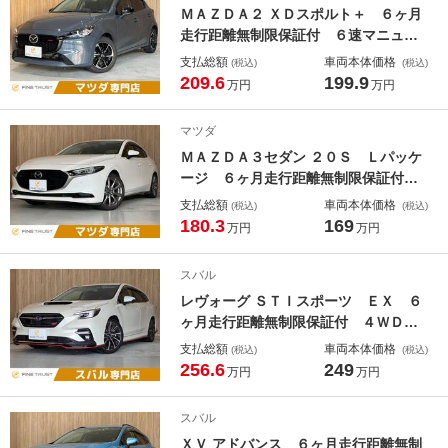
ＭＡＺＤＡ２ ＸＤスポルト＋ ６ヶ月
走行距離無制限保証付 ６速マニュア
ル車 純正８．８インチナビ 衝突軽
支払総額
車両本体価格
(税込)
(税込)
減 ハーフレザーシート パワーシー
209.6
199.9
万円
万円
ト 禁煙車 ＥＴＣ コーナーセンサ
ー レーダークルーズコントロール
マツダ
ブラインドスポットモニタ
ＭＡＺＤＡ３セダン ２０Ｓ Ｌパッケ
ージ ６ヶ月走行距離無制限保証付
禁煙車 本革シート レーダークルー
支払総額
車両本体価格
(税込)
(税込)
ズコントロール 全周囲カメラ 純正
180.3
169
万円
万円
８．８インチナビ ＥＴＣ ＢＯＳＥ
サウンド 衝突軽減ブレーキ シート
スバル
ヒーター Ｂｌｕｅｔｏｏｔｈ
レヴォーグ ＳＴＩスポーツ ＥＸ ６
ヶ月走行距離無制限保証付 ４ＷＤ
本革シート 純正１１．６インチナ
支払総額
車両本体価格
(税込)
(税込)
ビ レーダークルーズコントロール
256.6
249
万円
万円
衝突軽減ブレーキ バックカメラ シ
ートヒーター コーナーセンサー 電
スバル
動リアゲート ブルートゥース
ＸＶ アドバンス ６ヶ月走行距離無制