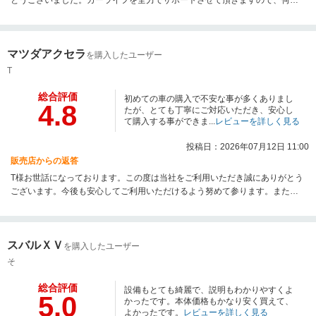
ございましたらお気軽にご連絡ください。今後ともどうぞよろしくお願い致
します。
マツダアクセラ
を購入したユーザー
T
総合評価
初めての車の購入で不安な事が多くありまし
4.8
たが、とても丁寧にご対応いただき、安心し
て購入する事ができま...
レビューを詳しく見る
投稿日：2026年07月12日 11:00
販売店からの返答
T様お世話になっております。この度は当社をご利用いただき誠にありがとう
ございます。今後も安心してご利用いただけるよう努めて参ります。また整
備等でもお待ちしておりますので何卒よろしくお願い申し上げます。
スバルＸＶ
を購入したユーザー
そ
総合評価
設備もとても綺麗で、説明もわかりやすくよ
5.0
かったです。本体価格もかなり安く買えて、
よかったです。
レビューを詳しく見る