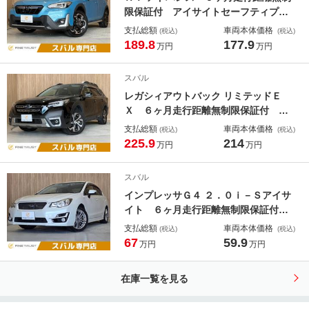
限保証付 アイサイトセーフティプラ
ス ルーフレール 衝突軽減 レーダ
支払総額
車両本体価格
(税込)
(税込)
ークルーズ ＳＤナビ ＤＶＤ再生
189.8
177.9
万円
万円
Ｂｌｕｅｔｏｏｔｈ パドルシフト
禁煙車 ＥＴＣ コーナーセンサー
スバル
レーンキープ
レガシィアウトバック リミテッドＥ
Ｘ ６ヶ月走行距離無制限保証付 禁
煙車 ４ＷＤ 本革シート レーダー
支払総額
車両本体価格
(税込)
(税込)
クルーズコントロール 純正１１．６
225.9
214
万円
万円
インチナビ ＥＴＣ ハーマンカード
ンスピーカー ステアリングヒータ
スバル
ー ＬＥＤヘッドライト パワーシー
インプレッサＧ４ ２．０ｉ－Ｓアイサ
ト
イト ６ヶ月走行距離無制限保証付
ＳＤナビ レーダークルーズコントロ
支払総額
車両本体価格
(税込)
(税込)
ール ハーフレザーシート フルセグ
67
59.9
万円
万円
ＴＶ ＥＴＣ Ｂｌｕｅｔｏｏｔｈ
バックカメラ パワーシート スマー
在庫一覧を見る
トキー ＨＩＤヘッドライト 禁煙車