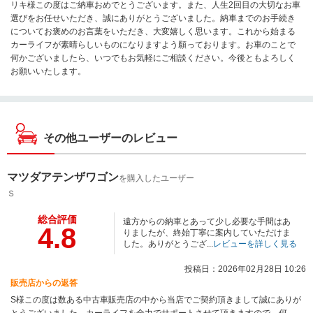
リキ様この度はご納車おめでとうございます。また、人生2回目の大切なお車
選びをお任せいただき、誠にありがとうございました。納車までのお手続き
についてお褒めのお言葉をいただき、大変嬉しく思います。これから始まる
カーライフが素晴らしいものになりますよう願っております。お車のことで
何かございましたら、いつでもお気軽にご相談ください。今後ともよろしく
お願いいたします。
その他ユーザーのレビュー
マツダアテンザワゴン
を購入したユーザー
Ｓ
総合評価
遠方からの納車とあって少し必要な手間はあ
4.8
りましたが、終始丁寧に案内していただけま
した。ありがとうござ...
レビューを詳しく見る
投稿日：2026年02月28日 10:26
販売店からの返答
S様この度は数ある中古車販売店の中から当店でご契約頂きまして誠にありが
とうございました。カーライフを全力でサポートさせて頂きますので、何か