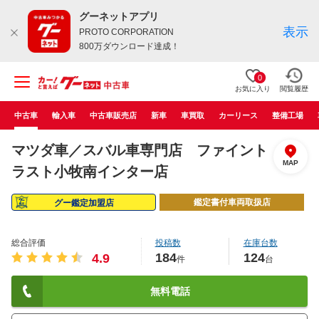
グーネットアプリ
表示
PROTO CORPORATION
800万ダウンロード達成！
0
お気に入り
閲覧履歴
中古車
輸入車
中古車販売店
新車
車買取
カーリース
整備工場
マツダ車／スバル車専門店 ファイント
MAP
ラスト小牧南インター店
鑑定書付車両取扱店
グー鑑定加盟店
総合評価
投稿数
在庫台数
184
124
4.9
件
台
無料電話