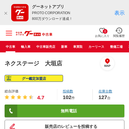
グーネットアプリ
表示
PROTO CORPORATION
800万ダウンロード達成！
0
お気に入り
閲覧履歴
中古車
輸入車
中古車販売店
新車
車買取
カーリース
整備工場
ネクステージ 大垣店
MAP
グー鑑定加盟店
総合評価
投稿数
在庫台数
102
127
4.7
件
台
無料電話
販売店のレビューを投稿する