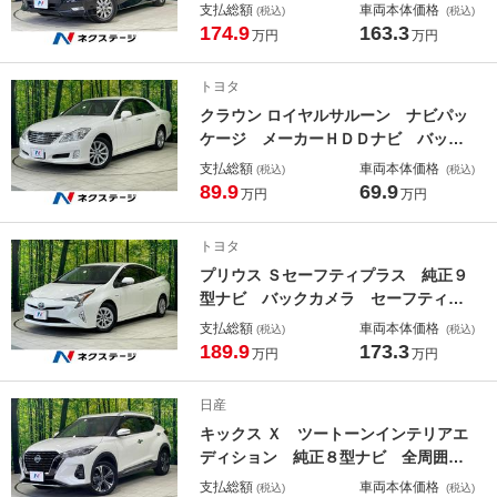
ナビ 後席モニター デジタルミラ
支払総額
車両本体価格
(税込)
(税込)
ー 全周囲カメラ プロパイロット
174.9
163.3
万円
万円
衝突被害軽減システム 禁煙車 ドラ
レコ コーナーセンサー ＥＴＣ 純
トヨタ
正１５インチアルミ オートハイビー
クラウン ロイヤルサルーン ナビパッ
ム
ケージ メーカーＨＤＤナビ バック
カメラ 禁煙車 スマートキー ＨＩ
支払総額
車両本体価格
(税込)
(税込)
Ｄヘッドライト ＥＴＣ パワーシー
89.9
69.9
万円
万円
ト クルーズコントロール オートエ
アコン コーナーセンサー 純正１７
トヨタ
インチアルミ ステアリングスイッチ
プリウス Ｓセーフティプラス 純正９
型ナビ バックカメラ セーフティセ
ンス レーダークルーズ 禁煙車 ド
支払総額
車両本体価格
(税込)
(税込)
ラレコ コーナーセンサー スマート
189.9
173.3
万円
万円
キー ＬＥＤヘッド ビルトインＥＴ
Ｃ 純正１５インチアルミ オートラ
日産
イト
キックス Ｘ ツートーンインテリアエ
ディション 純正８型ナビ 全周囲カ
メラ セーフティアシスト 禁煙車
支払総額
車両本体価格
(税込)
(税込)