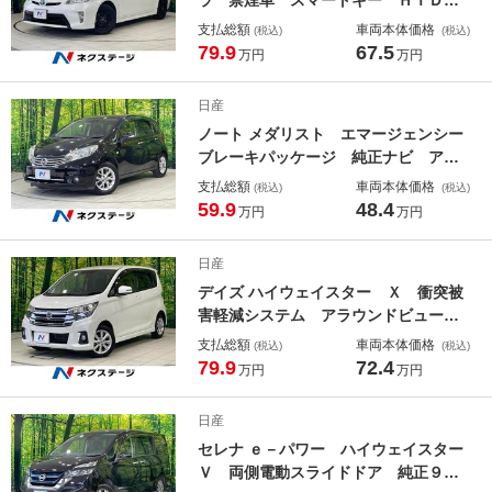
ッドライト ＥＴＣ １５インチアル
支払総額
車両本体価格
(税込)
(税込)
ミホイール オートライト オートエ
79.9
67.5
万円
万円
アコン Ｂｌｕｅｔｏｏｔｈ再生 フ
ルセグ シートリフター 電動格納ド
日産
アミラー
ノート メダリスト エマージェンシー
ブレーキパッケージ 純正ナビ アラ
ウンドビューモニター エマージェン
支払総額
車両本体価格
(税込)
(税込)
シーブレーキ 禁煙車 スマートキ
59.9
48.4
万円
万円
ー オートエアコン Ｂｌｕｅｔｏｏ
ｔｈ再生 ＥＴＣ 車線逸脱警報 純
日産
正１５インチアルミ アイドリングス
デイズ ハイウェイスター Ｘ 衝突被
トップ
害軽減システム アラウンドビューモ
ニター 禁煙車 コーナーセンサー
支払総額
車両本体価格
(税込)
(税込)
スマートキー ＨＩＤヘッド 純正１
79.9
72.4
万円
万円
４インチアルミ オートライト オー
トエアコン ハイビームアシスト ア
日産
イドリングストップ
セレナ ｅ－パワー ハイウェイスター
Ｖ 両側電動スライドドア 純正９型