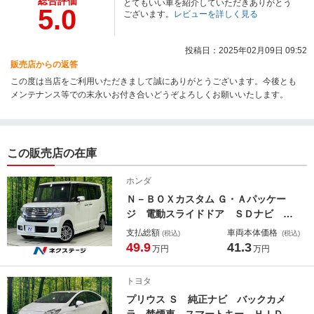
総合評価
とてもいい車を紹介していただきありがとう
5.0
ございます。
レビューを詳しく見る
投稿日：2025年02月09日 09:52
販売店からの返答
この度は当店をご利用いただきまして誠にありがとうございます。今後とも
メンテナンス等での末永いお付き合いどうぞよろしくお願いいたします。
この販売店の在庫
ホンダ
Ｎ－ＢＯＸカスタム Ｇ・Ａパッケー
ジ 電動スライドドア ＳＤナビ シ
ティブレーキアクティブシステム 禁
支払総額
車両本体価格
(税込)
(税込)
煙車 スマートキー ＨＩＤヘッド
49.9
41.3
万円
万円
ＥＴＣ 純正１４インチアルミ オー
トライト オートエアコン Ｂｌｕｅ
トヨタ
ｔｏｏｔｈ ＣＤ ＤＶＤ
プリウス Ｓ 純正ナビ バックカメ
ラ 禁煙車 スマートキー ＨＩＤヘ