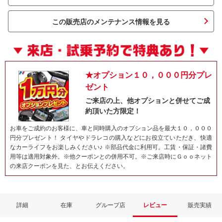
この販売店のメンテナンス情報を見る
★オプション１０，０００円分プレ
ゼント
ご来店の上、他オプションと併せてご成
約頂いた方限定！
ネット予約でキャンペーンに応募しよ
お車をご成約のお客様に、車と同時購入のオプション品を最大１０，０００
円分プレゼント！ タイヤやドラレコの購入などにお役立ていただき、快適
なカーライフをお楽しみください♪ ※部品代金に利用可。工賃・保証・諸費
用等は適用対象外。※他クーポンとの併用不可。※ご来店時にＧｏｏネット
の来店クーポンを見た、とお伝えください。
詳細
在庫
グループ店
レビュー
販売実績