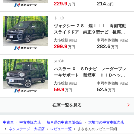
ドラレコ シートヒーター コーナー
229.9
214
万円
万円
センサー ステアリングヒーター Ｅ
ＴＣ 純正１７インチアルミ オート
トヨタ
ライト オートエアコン
ヴォクシー ＺＳ 煌ＩＩＩ 両側電動
スライドドア 純正９型ナビ 後席モ
ニター バックカメラ セーフティセ
支払総額
車両本体価格
(税込)
(税込)
ンス 禁煙車 ハーフレザーシート
299.9
282.6
万円
万円
コーナーセンサー スマートキー Ｌ
ＥＤヘッド ビルトインＥＴＣ クル
スズキ
コン
ハスラー Ｘ ＳＤナビ レーダーブレ
ーキサポート 禁煙車 ＨＩＤヘッド
ライト 革巻きステアリング 純正１
支払総額
車両本体価格
(税込)
(税込)
５インチアルミ Ｂｌｕｅｔｏｏｔｈ
59.9
52.5
万円
万円
再生 シートヒーター フォグライ
ト スマートキー オートライト
在庫一覧を見る
中古車
中古車販売店
岐阜県の中古車販売店
大垣市の中古車販売店
ネクステージ 大垣店
レビュー一覧
まささんのレビュー詳細