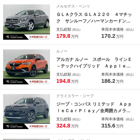
チタッチスクリーン／ワイアレス充電
メルセデス・ベンツ
／ドライブレコーダー
ＧＬＡクラス ＧＬＡ２２０ ４マチッ
ク サンルーフ／ハーマンカードン／
プレミアムＰＫＧ／レーダーセーフテ
支払総額
車両本体価格
(税込)
(税込)
ィＰＫＧ／ブラインドスポット／フル
179.8
170.2
万円
万円
セグＴＶ／バックカメラ／電動リアゲ
ート／クリアランスソナー／ドライブ
ルノー
レコーダー／シートメモリ／
アルカナ ルノー スポール ラインＥ
－テックハイブリッド ＡｐｐｌｅＣ
ａｒＰｌａｙ／全周囲カメラ／シート
支払総額
車両本体価格
(税込)
(税込)
ヒーター／レーダークルーズコントロ
194.8
186.2
万円
万円
ール／ブラインドスッポト／ステアリ
ングヒーター／電動シート／ＥＴＣ／
クライスラー・ジープ
プッシュスタート／スマートキー／純
ジープ・コンパス リミテッド Ａｐｐ
正アルミ
ｌｅＣａｒＰｌａｙ／全周囲カメラ／
黒革シート／シートヒーター／レーダ
支払総額
車両本体価格
(税込)
(税込)
ークルーズ／ブラインドスポット／ク
324.8
315.6
万円
万円
リアランスソナー／パーキングアシス
ト／ＥＴＣ／ステアリングリモコン／