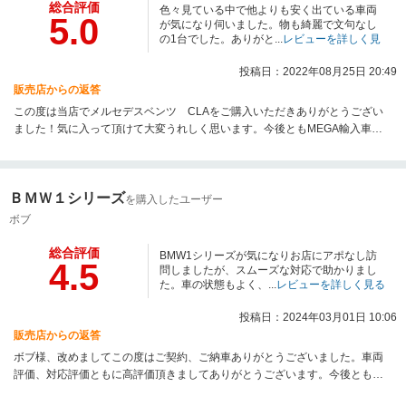
総合評価
色々見ている中で他よりも安く出ている車両
5.0
が気になり伺いました。物も綺麗で文句なし
の1台でした。ありがと...
レビューを詳しく見
る
投稿日：2022年08月25日 20:49
販売店からの返答
この度は当店でメルセデスベンツ CLAをご購入いただきありがとうござい
ました！気に入って頂けて大変うれしく思います。今後ともMEGA輸入車名
古屋昭和橋をよろしくお願いいたします。
ＢＭＷ１シリーズ
を購入したユーザー
ボブ
総合評価
BMW1シリーズが気になりお店にアポなし訪
4.5
問しましたが、スムーズな対応で助かりまし
た。車の状態もよく、...
レビューを詳しく見る
投稿日：2024年03月01日 10:06
販売店からの返答
ボブ様、改めましてこの度はご契約、ご納車ありがとうございました。車両
評価、対応評価ともに高評価頂きましてありがとうございます。今後ともメ
ンテナンスなどお気軽にお声掛けくださいませ。