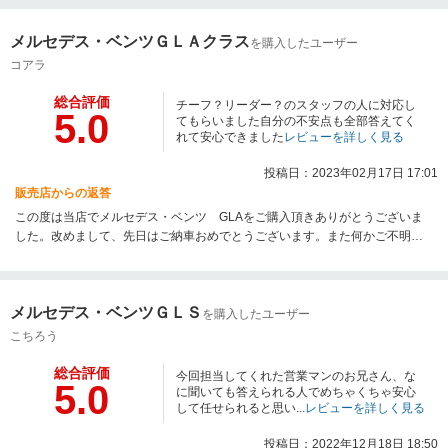
メルセデス・ベンツＧＬＡクラス
を購入したユーザー
コアラ
総合評価
チーフ？リーダー？のスタッフの人に対応し
5.0
てもらいました自分の不安点も全部答えてく
れて安心できました
レビューを詳しく見る
投稿日：2023年02月17日 17:01
販売店からの返答
この度は当店でメルセデス・ベンツ GLAをご購入頂きありがとうございま
した。改めまして、先日はご納車おめでとうございます。また何かご不明な
点などございましたらお気軽にお問い合わせくださいませ。今後ともグッド
スピードMEGA輸入車名古屋昭和橋店を宜しくお願い致します。
メルセデス・ベンツＧＬＳ
を購入したユーザー
こちろう
総合評価
今回担当してくれた営業マンのお兄さん、な
5.0
に聞いても答えられる人でめちゃくちゃ安心
して任せられると思い...
レビューを詳しく見る
投稿日：2022年12月18日 18:50