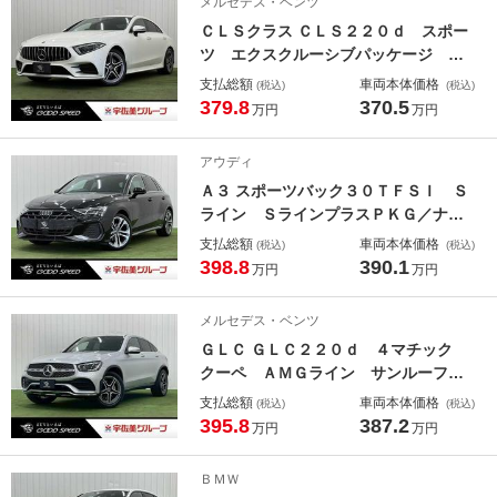
メルセデス・ベンツ
アルパインスピーカー／
ＣＬＳクラス ＣＬＳ２２０ｄ スポー
ツ エクスクルーシブパッケージ サ
ンルーフ／黒革／ブルメスター／Ａｐ
支払総額
車両本体価格
(税込)
(税込)
ｐｌｅＣａｒＰｌａｙ／ベンチレーシ
379.8
370.5
万円
万円
ョン／ブラインドスポット／ヘッドア
ップディスプレイ／全周囲カメラ／ド
アウディ
ライブレコーダー／シートメモリー／
Ａ３ スポーツバック３０ＴＦＳＩ Ｓ
レーンアシスト／ＥＴＣ
ライン ＳラインプラスＰＫＧ／ナビ
ゲーションＰＫＧ／ＳＯＮＯＳサウン
支払総額
車両本体価格
(税込)
(税込)
ド／ブラインドスポット／シートヒー
398.8
390.1
万円
万円
ター／パーキングアシスト／アイドリ
ングストップ／ａｐｐｌｅｃａｒｐｌ
メルセデス・ベンツ
ａｙ／バックカメラ／パワーシート
ＧＬＣ ＧＬＣ２２０ｄ ４マチック
クーペ ＡＭＧライン サンルーフ／
レザーエクスクルーシブＰＫＧ／黒革
支払総額
車両本体価格
(税込)
(税込)
／ブルメスター／エアバランスＰＫＧ
395.8
387.2
万円
万円
／シートベンチレーション／ヘッドア
ップディスプレイ／ＡｐｐｌｅＣａｒ
ＢＭＷ
Ｐａｙ／電動リアゲード／ブラインド