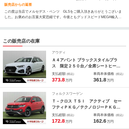
販売店からの返答
この度は当店でメルセデス・ベンツ GLSをご購入頂きありがとうございま
した。お褒めのお言葉大変恐縮です。今後ともグッドスピードMEGA輸入車
名古屋昭和橋店を宜しくお願い致します。
この販売店の在庫
アウディ
Ａ４アバント ブラックスタイルプラ
ス 限定２５０台／全席シートヒータ
ー／全周囲カメラ／ＡｐｐｌｅＣａｒ
支払総額
車両本体価格
(税込)
(税込)
Ｐｌａｙ／ワイヤレス充電／純正１９
373.8
361.8
万円
万円
ｉｎアルミ／マトリクスＬＥＤヘッド
ライト／ＥＴＣ２．０／ドライブレコ
フォルクスワーゲン
ーダー／電動リアゲート
Ｔ－クロス ＴＳＩ アクティブ セー
フティＰＫＧ／テクノロジーＰＫＧ／
ＤｉｓｃｏｖｅｒＭｅｄｉａＰＫＧ／
支払総額
車両本体価格
(税込)
(税込)
レーダークルーズ／ブラインドスポッ
172.8
162.6
万円
万円
ト／バーチャルコックピット／８イン