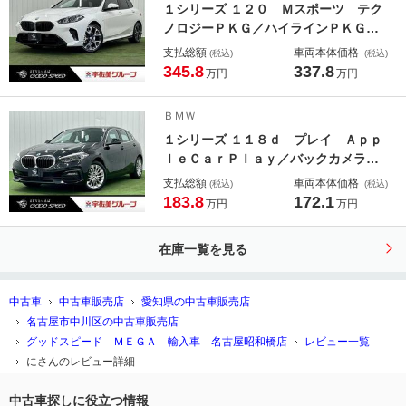
１シリーズ １２０ Ｍスポーツ テク
スポット／
ノロジーＰＫＧ／ハイラインＰＫＧ／
黒革／ハーマンカードン／ヘッドアッ
支払総額
車両本体価格
(税込)
(税込)
プディスプレイ／全周囲カメラ／Ａｐ
345.8
337.8
万円
万円
ｐｌｅＣａｒＰｌａｙ／シートメモリ
／ＥＴＣ／電動リアゲード／パワーシ
ＢＭＷ
ート
１シリーズ １１８ｄ プレイ Ａｐｐ
ｌｅＣａｒＰｌａｙ／バックカメラ／
ミラー内蔵ＥＴＣ／レーダークルーズ
支払総額
車両本体価格
(税込)
(税込)
／ブラインドスポット／クリアランス
183.8
172.1
万円
万円
ソナー／オートマチックハイビーム／
ドライブレコーダー／ワイヤレス充電
在庫一覧を見る
／電動リアゲート／
中古車
中古車販売店
愛知県の中古車販売店
名古屋市中川区の中古車販売店
グッドスピード ＭＥＧＡ 輸入車 名古屋昭和橋店
レビュー一覧
にさんのレビュー詳細
中古車探しに役立つ情報