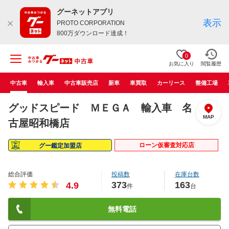
グーネットアプリ
表示
PROTO CORPORATION
800万ダウンロード達成！
0
お気に入り
閲覧履歴
中古車
輸入車
中古車販売店
新車
車買取
カーリース
整備工場
グッドスピード ＭＥＧＡ 輸入車 名
MAP
古屋昭和橋店
ローン仮審査対応店
グー鑑定加盟店
総合評価
投稿数
在庫台数
373
163
4.9
件
台
無料電話