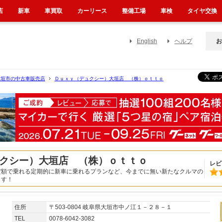
店
新車
車買取
カーリース
整備工場
車検
タイヤ交換
English
ヘルプ
お
大垣市の中古車販売店
Ｄｕｘｙ（デュクシー）大垣店 （株）ｏｔｔｏ
クシー）大垣店 （株）ｏｔｔｏ
レビ
定額で乗れる定期的に新車に乗れるプランなど、今までに無い新たなクルマの
ます！
住所
〒503-0804 岐阜県大垣市中ノ江１－２８－１
TEL
0078-6042-3082