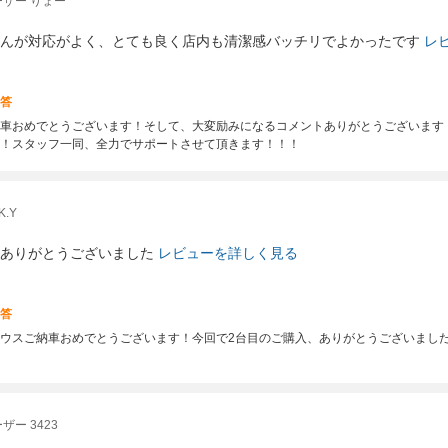
ザー りょー
んが対応がよく、とても良く店内も清潔感バッチリでよかったです
レ
答
車おめでとうございます！そして、大変励みになるコメントありがとうございます
！スタッフ一同、全力でサポートさせて頂きます！！！
.Y
ありがとうございました
レビューを詳しく見る
答
ウスご納車おめでとうございます！今回で2台目のご購入、ありがとうございまし
ー 3423