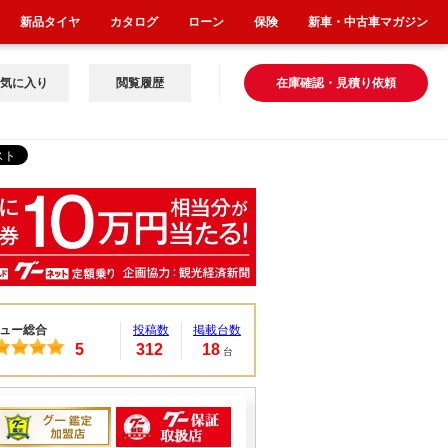
新品タイヤ
カタログ
ローン
保険
新車・中古車マガジン
気に入り
閲覧履歴
在庫確認・見積り依頼
ュー総合
投稿数
掲載台数
5
312
18
台