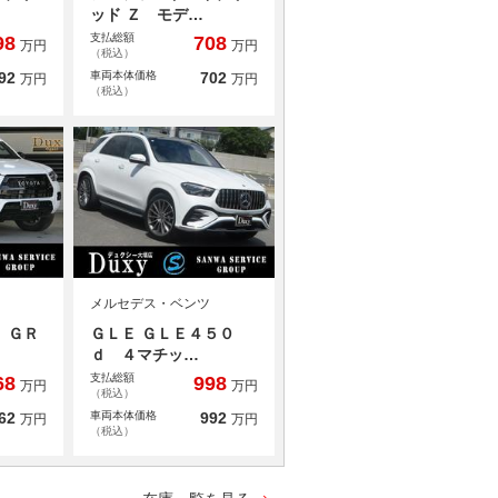
ッド Ｚ モデ…
支払総額
98
708
万円
万円
（税込）
92
車両本体価格
702
万円
万円
（税込）
メルセデス・ベンツ
 ＧＲ
ＧＬＥ ＧＬＥ４５０
ｄ ４マチッ…
支払総額
68
998
万円
万円
（税込）
62
車両本体価格
992
万円
万円
（税込）