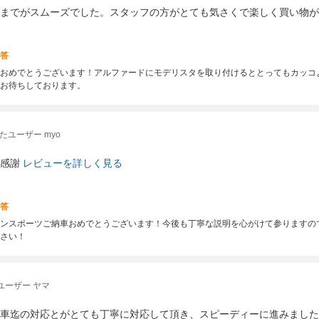
までがスムーズでした。スタッフの方がとても気さくで楽しく買い物が
答
おめでとうございます！アルファードにモデリスタを取り付けるととってもカッコ
お待ちしております。
たユーザー myo
感謝
レビューを詳しく見る
答
ンスポーツご納車おめでとうございます！今後も丁寧な説明を心がけて参りますの
さい！
ユーザー ヤマ
車迄の対応とがとても丁寧に対応して頂き、スピーディーに進みました