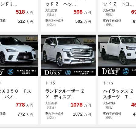
コンドリ…
ッド Ｚ ヘッ…
ッド Ｚ トヨ…
支払総額
支払総額
518
598
6
万円
万円
（税込）
（税込）
価格
512
車両本体価格
592
車両本体価格
6
万円
万円
（税込）
（税込）
ス
トヨタ
トヨタ
ＲＸ３５０ Ｆス
ランドクルーザー Ｚ
ハイラックス Ｚ
ツ パノ…
Ｘ ディスプ…
スポーツ Ｔ…
支払総額
支払総額
778
1078
4
万円
万円
（税込）
（税込）
価格
772
車両本体価格
1072
車両本体価格
4
万円
万円
（税込）
（税込）