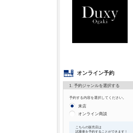
マガジン
車カタログ
自動車ローン
保険
レビュー
オンライン予約
1. 予約ジャンルを選択する
価格相場
予約する内容を選択してください。
教習所
来店
オンライン商談
用語集
こちらの販売店は
試乗車を予約することができます！