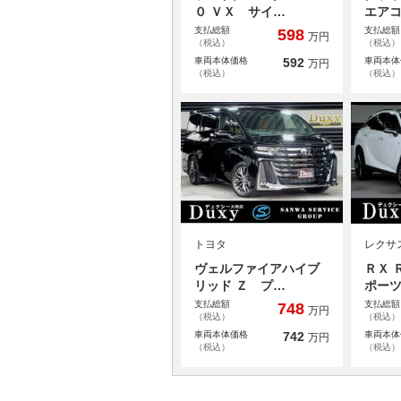
０ ＶＸ サイ…
エア
支払総額
支払総額
598
万円
（税込）
（税込）
車両本体価格
592
車両本体
万円
（税込）
（税込）
トヨタ
レクサ
ヴェルファイアハイブ
ＲＸ 
リッド Ｚ プ…
ポー
支払総額
支払総額
748
万円
（税込）
（税込）
車両本体価格
742
車両本体
万円
（税込）
（税込）