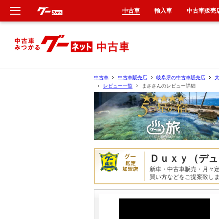
中古車
輸入車
中古車販売
新車
中古車
中古車
中古車販売店
岐阜県の中古車販売店
レビュー一覧
まささんのレビュー詳細
輸入車
クルマ買取
カーリース
Ｄｕｘｙ（デュ
タイヤ交換
新車・中古車販売・月々
買い方などをご提案致し
整備工場
車検