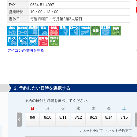
FAX
0584-51-4097
営業時間
10：00～18：00
定休日
毎週月曜日・毎月第2第3火曜日
アイコンの説明を見る
2. 予約したい日時を選択する
予約の日付と時間を選択してください。
日
月
火
水
木
金
土
8/9
8/10
8/11
8/12
8/13
8/14
8/15
○ ネット予約可 - ネット予約不可