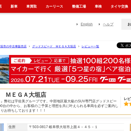
店
新車
車買取
カーリース
整備工場
車検
タイヤ交換
English
ヘルプ
お
大垣市の中古車販売店
グッドスピード ＭＥＧＡ大垣店
レビュー一覧
 ＭＥＧＡ大垣店
レビ
』弊社は宇佐美グループです。中部地区最大級のSUV専門店グッドスピー
500台の中から、お客様のご予算と理想を共に叶えられる車両を必ずご案内し
よりお待ちしております！！！
住所
〒503-0817 岐阜県大垣市上面４－４５－１