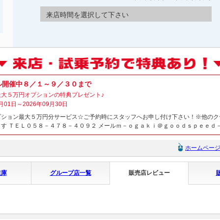
来店時間を選択して下さい
ル開催中８／１～９／３０まで
最大５万円オプションの特典プレゼント♪
月01日～2026年09月30日
プション最大５万円分サービス☆ご予約時にスタッフへお申し付け下さい！※他のク
す ＴＥＬ０５８－４７８－４０９２ メールｍ－ｏｇａｋｉ＠ｇｏｏｄｓｐｅｅｄ
ホームペー
在庫
グループ店一覧
販売店レビュー