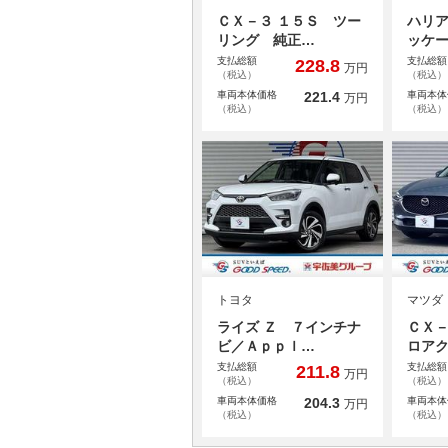
ＣＸ－３ １５Ｓ ツー
ハリア
リング 純正…
ッケ
支払総額
支払総額
228.8
万円
（税込）
（税込）
車両本体価格
221.4
車両本体
万円
（税込）
（税込）
トヨタ
マツダ
ライズ Ｚ ７インチナ
ＣＸ－
ビ／Ａｐｐｌ…
ロア
支払総額
支払総額
211.8
万円
（税込）
（税込）
車両本体価格
204.3
車両本体
万円
（税込）
（税込）