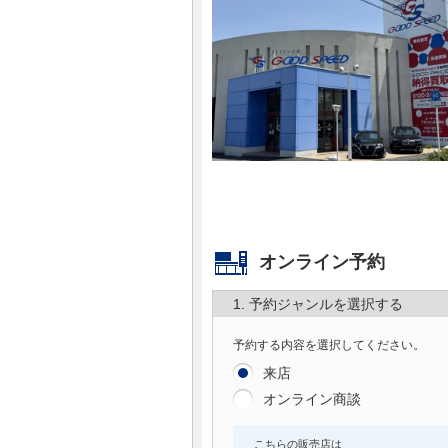
マガジン
車カタログ
自動車ローン
保険
レビュー
オンライン予約
価格相場
1. 予約ジャンルを選択する
教習所
予約する内容を選択してください。
来店
用語集
オンライン商談
こちらの販売店は