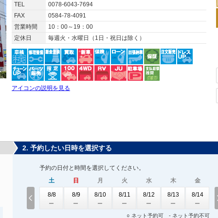
TEL
0078-6043-7694
FAX
0584-78-4091
営業時間
10：00～19：00
定休日
毎週火・水曜日（1日・祝日は除く）
アイコンの説明を見る
2. 予約したい日時を選択する
予約の日付と時間を選択してください。
土
日
月
火
水
木
金
8/8
8/9
8/10
8/11
8/12
8/13
8/14
○ ネット予約可 - ネット予約不可