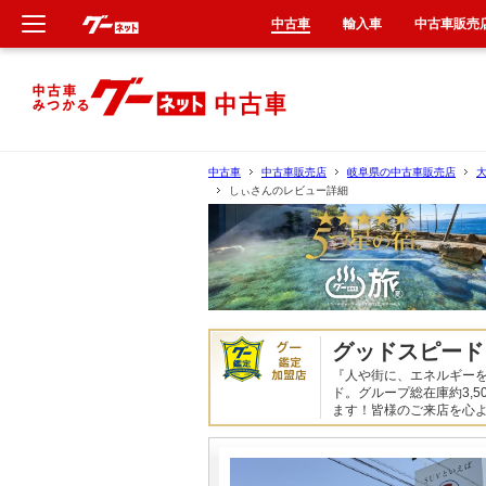
中古車
輸入車
中古車販売
新車
中古車
中古車
中古車販売店
岐阜県の中古車販売店
しぃさんのレビュー詳細
輸入車
クルマ買取
カーリース
グッドスピード
タイヤ交換
『人や街に、エネルギーを
ド。グループ総在庫約3,
ます！皆様のご来店を心
整備工場
車検