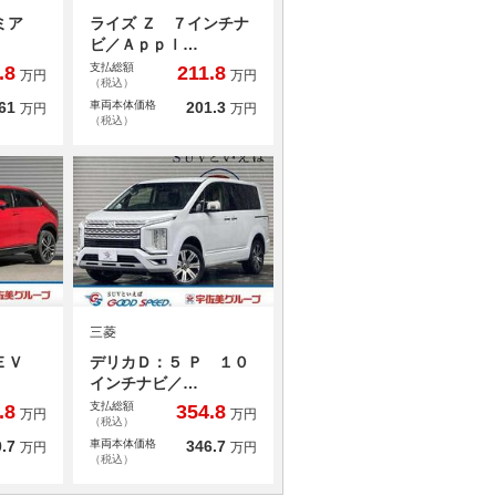
ミア
ライズ Ｚ ７インチナ
ビ／Ａｐｐｌ…
支払総額
.8
211.8
万円
万円
（税込）
61
車両本体価格
201.3
万円
万円
（税込）
三菱
ＨＥＶ
デリカＤ：５ Ｐ １０
インチナビ／…
支払総額
.8
354.8
万円
万円
（税込）
.7
車両本体価格
346.7
万円
万円
（税込）