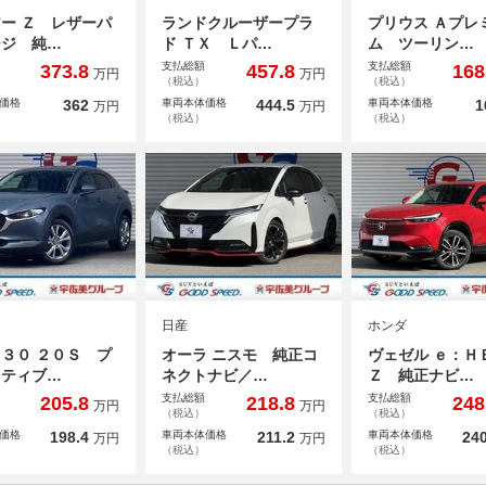
ー Ｚ レザーパ
ランドクルーザープラ
プリウス Ａプレ
ージ 純…
ド ＴＸ Ｌパ…
ム ツーリン…
支払総額
支払総額
373.8
457.8
168
万円
万円
（税込）
（税込）
価格
362
車両本体価格
444.5
車両本体価格
1
万円
万円
（税込）
（税込）
日産
ホンダ
３０ ２０Ｓ プ
オーラ ニスモ 純正コ
ヴェゼル ｅ：
クティブ…
ネクトナビ／…
Ｚ 純正ナビ…
支払総額
支払総額
205.8
218.8
248
万円
万円
（税込）
（税込）
価格
198.4
車両本体価格
211.2
車両本体価格
240
万円
万円
（税込）
（税込）