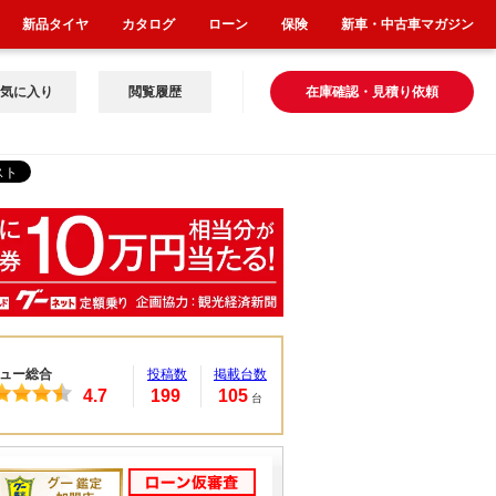
新品タイヤ
カタログ
ローン
保険
新車・中古車マガジン
気に入り
閲覧履歴
在庫確認・見積り依頼
ュー総合
投稿数
掲載台数
4.7
199
105
台