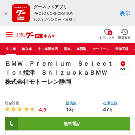
グーネットアプリ
表示
PROTO CORPORATION
800万ダウンロード達成！
0
お気に入り
閲覧履歴
中古車
輸入車
中古車販売店
新車
車買取
カーリース
整備工場
ＢＭＷ Ｐｒｅｍｉｕｍ Ｓｅｌｅｃｔ
MAP
ｉｏｎ焼津 ＳｈｉｚｕｏｋａＢＭＷ
株式会社モトーレン静岡
総合評価
投稿数
在庫台数
13
47
4.9
件
台
無料電話