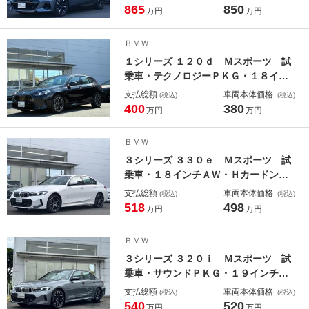
Ｗ・ＡｐｐｌｅＣａｒＰｌａｙ・アン
865
850
万円
万円
ビエントライト・電動リアゲート・Ｍ
ブレーキ・ガラスサンルーフ・全方位
ＢＭＷ
カメラ・ミラーＥＴＣ
１シリーズ １２０ｄ Ｍスポーツ 試
乗車・テクノロジーＰＫＧ・１８イン
チアルミ・ＡｐｐｌｅＣａｒＰｌａ
支払総額
車両本体価格
(税込)
(税込)
ｙ・ａｎｄｒｏｉｄオート・アンビエ
400
380
万円
万円
ントライト・全方位カメラ・ＢＭＷア
イコニックグロー・レーンチェンジア
ＢＭＷ
シスト・ＨＵＤ・ミラーＥＴＣ
３シリーズ ３３０ｅ Ｍスポーツ 試
乗車・１８インチＡＷ・Ｈカードン・
ＡＡｐｐｌｅＣａｒＰｌａｙ・アンビ
支払総額
車両本体価格
(税込)
(税込)
エントライト・全方位カメラ・オート
518
498
万円
万円
ホールド・２ｎｄＬＣＩ・ヘッドＵＰ
ディスプレイ・純正ＴＶ・電動トラン
ＢＭＷ
ク・電動シート・ミラーＥＴＣ
３シリーズ ３２０ｉ Ｍスポーツ 試
乗車・サウンドＰＫＧ・１９インチＯ
Ｐアルミ ＡｐｐｌｅＣａｒＰｌａ
支払総額
車両本体価格
(税込)
(税込)
ｙ・アンビエントライト・全方位カメ
540
520
万円
万円