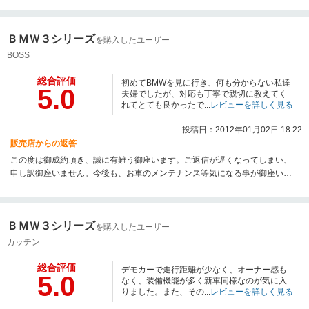
ＢＭＷ３シリーズ
を購入したユーザー
BOSS
総合評価
初めてBMWを見に行き、何も分からない私達
5.0
夫婦でしたが、対応も丁寧で親切に教えてく
れてとても良かったで...
レビューを詳しく見る
投稿日：2012年01月02日 18:22
販売店からの返答
この度は御成約頂き、誠に有難う御座います。ご返信が遅くなってしまい、
申し訳御座いません。今後も、お車のメンテナンス等気になる事が御座いま
したらお気軽にご連絡ください。お店の方にも、お気軽に遊びにいらして下
さい。お待ち致しております。
ＢＭＷ３シリーズ
を購入したユーザー
カッチン
総合評価
デモカーで走行距離が少なく、オーナー感も
5.0
なく、装備機能が多く新車同様なのが気に入
りました。また、その...
レビューを詳しく見る