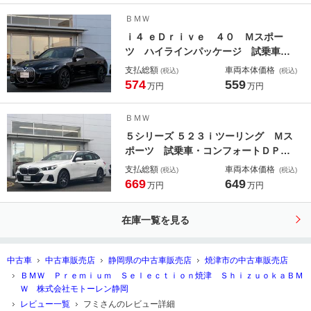
ントライト・全方位カメラ・プライバ
ＢＭＷ
シーガラス・ヘッドＵＰディスプレ
ｉ４ ｅＤｒｉｖｅ ４０ Ｍスポー
イ・ミラーＥＴＣ
ツ ハイラインパッケージ 試乗車・
ファストトラックＰＫＧ・１９インチ
支払総額
車両本体価格
(税込)
(税込)
ＡＷ ＡｐｐｌｅＣａｒＰｌａｙ・ア
574
559
万円
万円
ンビエントライト・全方位カメラ・１
９インチアルミホイール・ステアリン
ＢＭＷ
グヒーター・Ｍスポーツブレーキ・Ｈ
５シリーズ ５２３ｉツーリング Ｍス
ＵＤ・ミラーＥＴＣ
ポーツ 試乗車・コンフォートＤＰＫ
Ｇ・１９インチＡＷ ＡｐｐｌｅＣ
支払総額
車両本体価格
(税込)
(税込)
ａｒＰｌａｙ・アンビエントライト・
669
649
万円
万円
全方位カメラ・Ａサスペンション・純
正ＴＶ・オートホールド・シートヒー
在庫一覧を見る
ター・電動リアゲート・ミラーＥＴＣ
中古車
中古車販売店
静岡県の中古車販売店
焼津市の中古車販売店
ＢＭＷ Ｐｒｅｍｉｕｍ Ｓｅｌｅｃｔｉｏｎ焼津 ＳｈｉｚｕｏｋａＢＭ
Ｗ 株式会社モトーレン静岡
レビュー一覧
フミさんのレビュー詳細