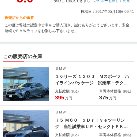
安心して購入できまし...
レビューを詳しく見る
投稿日：2017年05月16日 09:41
販売店からの返答
この度は弊社の認定中古車をご購入頂き、誠にありがとうございます。安全
運転でＢＭＷライフをお楽しみ下さいませ。
この販売店の在庫
ＢＭＷ
１シリーズ １２０ｄ Ｍスポーツ ハ
イラインパッケージ 試乗車・テクノ
ロジー／ハイラインＰＫＧ・１８Ａ
支払総額
車両本体価格
(税込)
(税込)
Ｗ・ＡｐｐｌｅＣａｒＰｌａｙ・ａｎ
395
375
万円
万円
ｄｒｏｉｄオート・アンビエントライ
ト・全方位カメラ・プライバシーガラ
ＢＭＷ
ス・Ｈカードン・アイコニックグロ
ｉ５ Ｍ６０ ｘＤｒｉｖｅツーリン
ー・ミラーＥＴＣ
グ 当社試乗車ＵＰ・セレクトＰＫ
Ｇ・Ｂ＆Ｗサラウンド・２１インチＡ
支払総額
車両本体価格
(税込)
(税込)