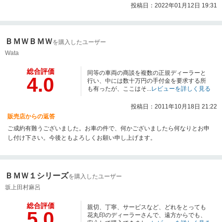
投稿日：2022年01月12日 19:31
ＢＭＷＢＭＷ
を購入したユーザー
Wata
総合評価
同等の車両の商談を複数の正規ディーラーと
4.0
行い、中には数十万円の手付金を要求する所
も有ったが、ここはそ...
レビューを詳しく見る
投稿日：2011年10月18日 21:22
販売店からの返答
ご成約有難うございました。お車の件で、何かございましたら何なりとお申
し付け下さい。今後ともよろしくお願い申し上げます。
ＢＭＷ１シリーズ
を購入したユーザー
坂上田村麻呂
総合評価
親切、丁寧、サービスなど、どれをとっても
5.0
花丸印のディーラーさんで、遠方からでも、