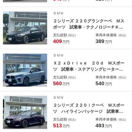
ラ・Ｈカードン・純正ＴＶ・ハンドル
ヒーター・ヘッドＵＰディスプレイ・
ＢＭＷ
オートホールド・ミラーＥＴＣ
２シリーズ ２２０グランクーペ Ｍス
ポーツ 試乗車・テクノロジーＰＫ
Ｇ・ＡｐｐｌｅＣａｒＰｌａｙ・ａｎ
支払総額
車両本体価格
(税込)
(税込)
ｄｒｏｉｄオート・アンビエントライ
409
389
万円
万円
ト・全方位カメラ・１８インチアルミ
ホイール・ヘッドＵＰディスプレイ・
ＢＭＷ
シートヒーター・ミラーＥＴＣ
Ｘ２ ｘＤｒｉｖｅ ２０ｄ Ｍスポー
ツ 試乗車・ステアリングヒーター・
１９インチＡＷ・ＡｐｐｌｅＣａｒＰ
支払総額
車両本体価格
(税込)
(税込)
ｌａｙ・ａｎｄｒｏｉｄオート・アン
560
540
万円
万円
ビエントライト・全方位カメラ・オー
トホールド・レーンチェンジアシス
ＢＭＷ
ト・電動リアゲート・ミラーＥＴＣ
２シリーズ ２２０ｉクーペ Ｍスポー
ツ ハイラインパッケージ 試乗車・
１９インチルミ・ＡＣＣ・Ａｐｐｌｅ
支払総額
車両本体価格
(税込)
(税込)
ＣａｒＰｌａｙ・アンビエントライト
513
493
万円
万円
ＡｐｐｌｅＣａｒＰｌａｙ・アンビエ