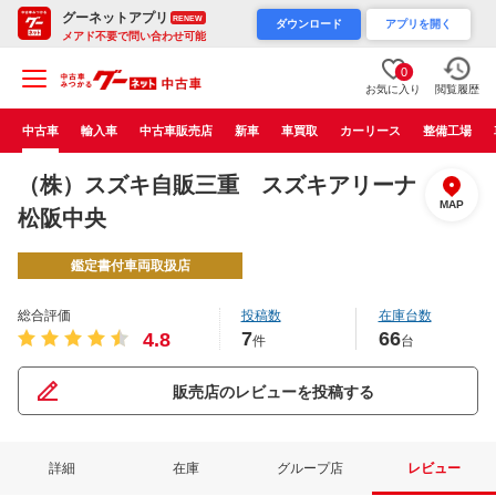
グーネットアプリ
RENEW
ダウンロード
アプリを開く
メアド不要で問い合わせ可能
0
お気に入り
閲覧履歴
中古車
輸入車
中古車販売店
新車
車買取
カーリース
整備工場
（株）スズキ自販三重 スズキアリーナ
MAP
松阪中央
鑑定書付車両取扱店
総合評価
投稿数
在庫台数
7
66
4.8
件
台
販売店のレビューを投稿する
詳細
在庫
グループ店
レビュー