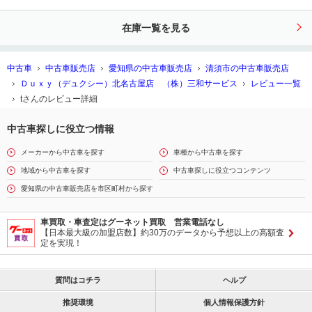
充電 ホワイトレザシート アクセサ
リーコンセント レクサスチームメイ
在庫一覧を見る
トアドバンスドパーク
中古車
中古車販売店
愛知県の中古車販売店
清須市の中古車販売店
Ｄｕｘｙ（デュクシー）北名古屋店 （株）三和サービス
レビュー一覧
tさんのレビュー詳細
中古車探しに役立つ情報
メーカーから中古車を探す
車種から中古車を探す
地域から中古車を探す
中古車探しに役立つコンテンツ
愛知県の中古車販売店を市区町村から探す
車買取・車査定はグーネット買取 営業電話なし
【日本最大級の加盟店数】約30万のデータから予想以上の高額査
定を実現！
質問はコチラ
ヘルプ
推奨環境
個人情報保護方針