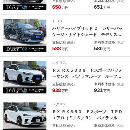
支払総額
車両本体価格
(税込)
(税込)
ー シグネチャーイルミ トヨタチ
658
651
万円
万円
ームメイトアドバンスドドライブ ム
ーンルーフ デジタルインナーミラ
トヨタ
ー ブラインドスポットモニタ
ハリアーハイブリッド Ｚ レザーパッ
ケージ・ナイトシェード モデリスタ
エアロ（Ｆ／Ｓ／Ｒ） 調光パノラマ
支払総額
車両本体価格
(税込)
(税込)
ルーフ ＪＢＬプレミアムサウンド
588
580
万円
万円
パノラミックビューモニター デジタ
ルインナーミラー 置く充電 純正１
レクサス
９インチＡＷブラック塗装 寒冷地仕
ＲＸ ＲＸ５００ｈ Ｆスポーツパフォ
様 ＢＳＭ ＥＴＣ
ーマンス パノラマルーフ ルーフレ
ール オレンジキャリパー 輻射ヒー
支払総額
車両本体価格
(税込)
(税込)
ター デジタルインナーミラー レク
938
931
万円
万円
サスチームメイトアドバンスドパー
ク パノラミックビューモニター ブ
レクサス
ラインドスポットモニター ホワイト
ＲＸ ＲＸ３５０ Ｆスポーツ ＴＲＤ
レザー
エアロ（Ｆ／Ｓ／Ｒ） パノラマルー
フ ルーフレール 寒冷地仕様 デジ
支払総額
車両本体価格
(税込)
(税込)