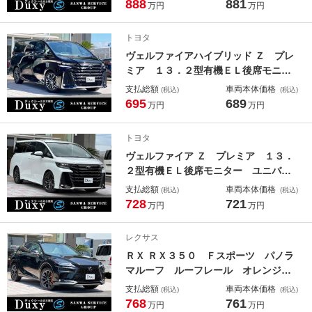
タルミラー オレンジキャリパ― 置
888
881
万円
万円
くだけ充電 ドラレコ ホワイトレザ
ーシート ＬＥＸＵＳチームメイト
トヨタ
３眼ＬＥＤヘッドライト
ヴェルファイアハイブリッド Ｚ プレ
ミア １３．２型有機ＥＬ後席モニタ
ー ユニバーサルステップ デジタル
支払総額
車両本体価格
(税込)
(税込)
インナーミラー トヨタチームメイト
695
689
万円
万円
アドバンスドパーク カラーヘッドア
ップディスプレイ 左右独立ムーンル
トヨタ
ーフ 黒レザーシート １９インチＡ
ヴェルファイア Ｚ プレミア １３．
Ｗ
２型有機ＥＬ後席モニター ユニバー
サルステップ 寒冷地仕様 ブラウン
支払総額
車両本体価格
(税込)
(税込)
レザーシート デジタルミラー トヨ
728
721
万円
万円
タチームメイトアドバンスドパーク
カラーヘッドアップディスプレイ ブ
レクサス
ラインドスポットモニタ
ＲＸ ＲＸ３５０ Ｆスポーツ パノラ
マルーフ ルーフレール オレンジキ
ャリパー 輻射ヒーター リア電動シ
支払総額
車両本体価格
(税込)
(税込)
ート デジタルインナーミラー 置く
768
761
万円
万円