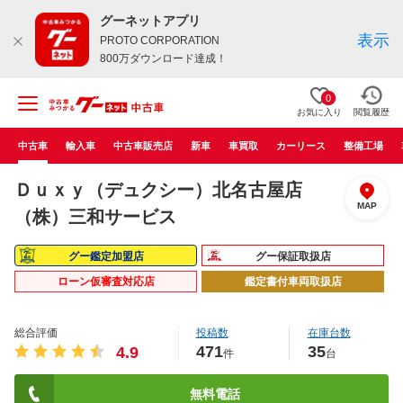
グーネットアプリ
表示
PROTO CORPORATION
800万ダウンロード達成！
0
お気に入り
閲覧履歴
中古車
輸入車
中古車販売店
新車
車買取
カーリース
整備工場
Ｄｕｘｙ（デュクシー）北名古屋店
MAP
（株）三和サービス
グー鑑定加盟店
グー保証取扱店
ローン仮審査対応店
鑑定書付車両取扱店
総合評価
投稿数
在庫台数
471
35
4.9
件
台
無料電話