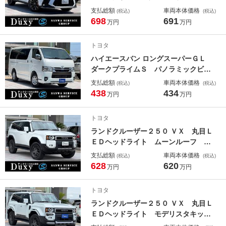
デジタルインナーミラー オレンジキ
支払総額
車両本体価格
(税込)
(税込)
ャリパー 後席電動格納シート ＡＣ
698
691
万円
万円
１００Ｖ 置くだけ充電 ドラレコ
赤レザシート 純正２０インチＡＷ
トヨタ
１４インチディスプレイ
ハイエースバン ロングスーパーＧＬ
ダークプライムＳ パノラミックビュ
ーモニター デジタルインナーミラ
支払総額
車両本体価格
(税込)
(税込)
ー ２０周年スカッフプレート トヨ
438
434
万円
万円
タセーフティーセンス 黒ハーフレザ
ー ＡＣ１００Ｖ 純正１５インチス
トヨタ
チールホイール 本革ステアリング
ランドクルーザー２５０ ＶＸ 丸目Ｌ
ＬＥＤヘッド
ＥＤヘッドライト ムーンルーフ ル
ーフレール デジタルインナーミラ
支払総額
車両本体価格
(税込)
(税込)
ー パノラミックビューモニター ブ
628
620
万円
万円
ラインドスポットモニタ ベンチレー
ション １３．２型ディスプレイ Ｅ
トヨタ
ＴＣ２．０ 黒レザーシート
ランドクルーザー２５０ ＶＸ 丸目Ｌ
ＥＤヘッドライト モデリスタキッ
ト オーバーフェンダ リアスポイラ