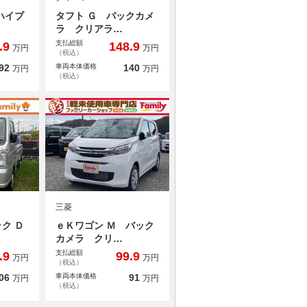
ハイブ
タフト Ｇ バックカメ
ラ クリアラ…
支払総額
.9
148.9
万円
万円
（税込）
92
車両本体価格
140
万円
万円
（税込）
三菱
ク Ｄ
ｅＫワゴン Ｍ バック
カメラ クリ…
支払総額
.9
99.9
万円
万円
（税込）
06
車両本体価格
91
万円
万円
（税込）