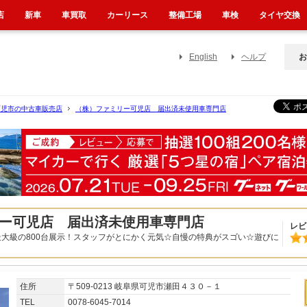
店
新車
車買取
カーリース
整備工場
車検
タイヤ交換
English
ヘルプ
お
可児市の中古車販売店
（株）ファミリー可児店 届出済未使用車専門店
ー可児店 届出済未使用車専門店
レビ
大級の800台展示！スタッフがとにかく元気☆自慢の特典がスゴい☆遊びに
住所
〒509-0213 岐阜県可児市瀬田４３０－１
TEL
0078-6045-7014