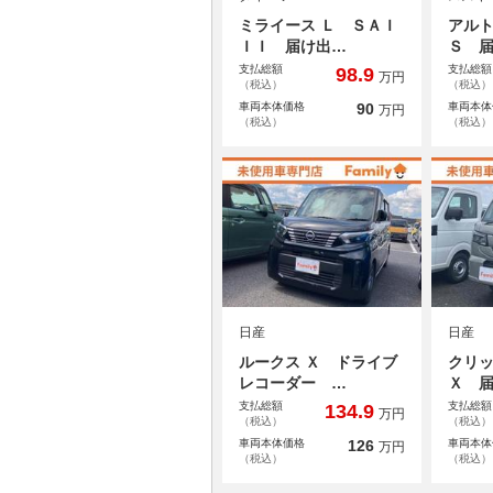
ミライース Ｌ ＳＡＩ
アルト
ＩＩ 届け出…
Ｓ 
支払総額
支払総額
98.9
万円
（税込）
（税込）
車両本体価格
90
車両本体
万円
（税込）
（税込）
日産
日産
ルークス Ｘ ドライブ
クリッ
レコーダー …
Ｘ 
支払総額
支払総額
134.9
万円
（税込）
（税込）
車両本体価格
126
車両本体
万円
（税込）
（税込）