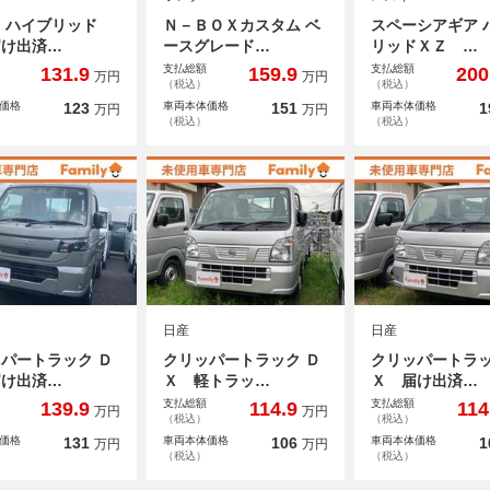
 ハイブリッド
Ｎ－ＢＯＸカスタム ベ
スペーシアギア 
届け出済…
ースグレード…
リッドＸＺ …
支払総額
支払総額
131.9
159.9
200
万円
万円
（税込）
（税込）
価格
123
車両本体価格
151
車両本体価格
1
万円
万円
（税込）
（税込）
日産
日産
パートラック Ｄ
クリッパートラック Ｄ
クリッパートラッ
届け出済…
Ｘ 軽トラッ…
Ｘ 届け出済…
支払総額
支払総額
139.9
114.9
114
万円
万円
（税込）
（税込）
価格
131
車両本体価格
106
車両本体価格
1
万円
万円
（税込）
（税込）