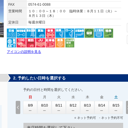
FAX
0574-61-0088
営業時間
１０：００～１８：００ 臨時休業：８月１１日（火）～
８月１３日（木）
定休日
毎週水曜日
アイコンの説明を見る
2. 予約したい日時を選択する
予約の日付と時間を選択してください。
日
月
火
水
木
金
土
8/9
8/10
8/11
8/12
8/13
8/14
8/15
○ ネット予約可 - ネット予約不可
来店時間を選択して下さい