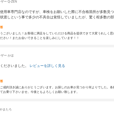
ー Q-ZEN
使用車専門店なのですが、車検をお願いした際に不合格箇所が多数見つ
状渡しという事で多少の不具合は覚悟していましたが、驚く程多数の部
答
うございました！お客様に満足をしていただける商品を提供できて大変うれしく思
ださい！またお会いできることを楽しみにしています！！
ザー かほ
くださいました。
レビューを詳しく見る
答
ご成約頂き誠にありがとうございます。お探しのお車が見つかり何よりでした。各
てお乗り下さいませ。今後ともよろしくお願い致します。
 やまたろ