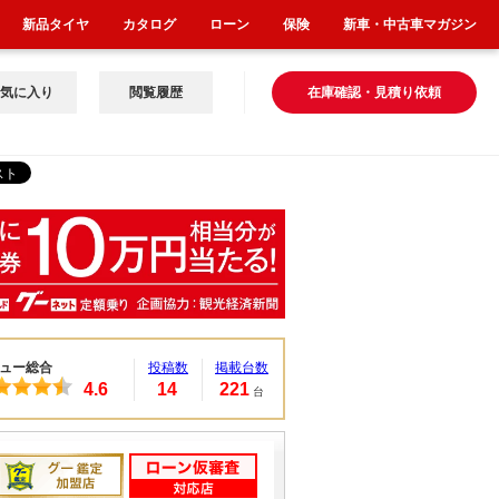
新品タイヤ
カタログ
ローン
保険
新車・中古車マガジン
気に入り
閲覧履歴
在庫確認・見積り依頼
ュー総合
投稿数
掲載台数
4.6
14
221
台