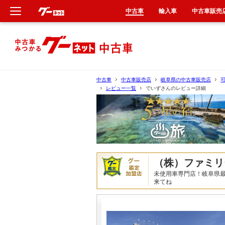
中古車
輸入車
中古車販売
新車
中古車
中古車
中古車販売店
岐阜県の中古車販売店
レビュー一覧
でいずさんのレビュー詳細
輸入車
クルマ買取
カーリース
（株）ファミリ
タイヤ交換
未使用車専門店！岐阜県最
来てね
整備工場
車検