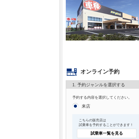
マガジン
車カタログ
自動車ローン
保険
オンライン予約
レビュー
1. 予約ジャンルを選択する
価格相場
予約する内容を選択してください。
教習所
来店
こちらの販売店は
用語集
試乗車を予約することができます！
試乗車一覧を見る