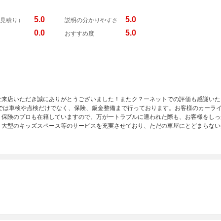
5.0
5.0
見積り）
説明の分かりやすさ
0.0
5.0
おすすめ度
ご来店いただき誠にありがとうございました！またク？ーネットでの評価も感謝いた
ーでは車検や点検だけでなく、保険、鈑金整備まで行っております。お客様のカーラ
。保険のプロも在籍していますので、万が一トラブルに遭われた際も、お客様をしっ
、大型のキッズスペース等のサービスを充実させており、ただの車屋にとどまらない