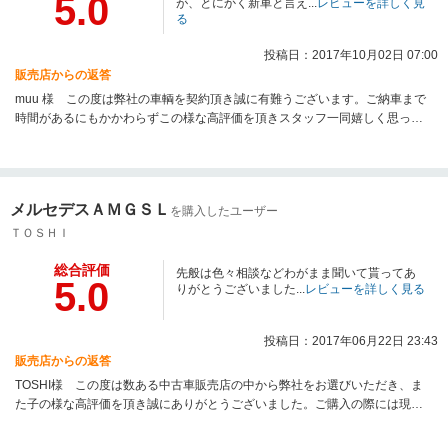
5.0
が、とにかく新車と言え...
レビューを詳しく見
る
投稿日：2017年10月02日 07:00
販売店からの返答
muu 様 この度は弊社の車輌を契約頂き誠に有難うございます。ご納車まで
時間があるにもかかわらずこの様な高評価を頂きスタッフ一同嬉しく思って
おります。ご納車まで今しばらくお時間を頂きますが、ご用命いただきまし
た内容をひとつずつ丁寧に施工させて頂きます。今後もお客様に喜んで頂け
る店舗を目指して参りますので、何か御座いましたらいつでもお声をかけて
ください。今後ともどうぞ宜しくお願い致します。
メルセデスＡＭＧＳＬ
を購入したユーザー
ＴＯＳＨＩ
総合評価
先般は色々相談などわがまま聞いて貰ってあ
5.0
りがとうございました...
レビューを詳しく見る
投稿日：2017年06月22日 23:43
販売店からの返答
TOSHI様 この度は数ある中古車販売店の中から弊社をお選びいただき、ま
た子の様な高評価を頂き誠にありがとうございました。ご購入の際には現車
の確認ができない中、弊社を信用していただきありがとうございました。ご
納車時にTOSHI様と初対面でしたが、ご満足頂けて大変うれしく存じます。