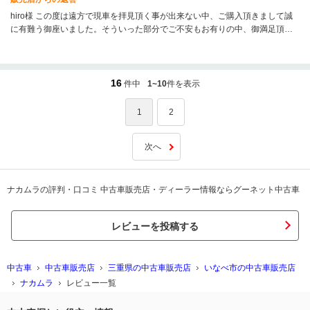
hiro様 この度は遠方で現車を拝見頂く事が出来ない中、ご購入頂きまして誠
に有難う御座いました。そういった部分でご不安もお有りの中、御満足頂け
ました事大変嬉しく思います。また、カスタム・メンテナンス等でも御相談
が御座いましたらいつでも御問合せ下さいませ。今後共、何卒宜しくお願い
致します。
16
件中
1~10
件を表示
1
2
次へ
ナカムラの評判・口コミ 中古車販売店・ディーラー情報ならグーネット中古車
レビューを投稿する
中古車
中古車販売店
三重県の中古車販売店
いなべ市の中古車販売店
ナカムラ
レビュー一覧