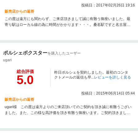
投稿日：2017年02月26日 19:16
販売店からの返答
この度は遠方にも関わらず、ご来店頂きまして誠に有難う御座いました。最
寄り駅はローカル線の為に時間がかかります・・・。桑名駅ですと名古屋か
ら20分程度ですので、そちらまで送迎させて頂く形でのご来店をお勧め致し
ます。在庫車に関しましてはもちろんですが、今後の他社購入・売却タイミ
ングまで含めた御相談をさせて頂けますし、良き相談相手として考えて頂け
ればと思います。在庫が多く、確かに目移りなされますので商談がスムーズ
ポルシェボクスター
を購入したユーザー
にまとまらない事は度々ですが・・・その上でご決断頂いたお車には間違い
なくご満足頂けるはずです！
ugari
総合評価
昨日ポルシェを契約しました。最初のコンタ
5.0
クトメールの返信も早...
レビューを詳しく見る
投稿日：2015年06月14日 05:44
販売店からの返答
ugari様 この度は遠方よりのご来店頂いてのご契約を頂き誠に有難うござい
ました。また、この様な高評価を頂き有難う御座います。ご契約頂きました
車両が弊社でも予想を超えるお問い合わせの数といった事もあり、ご来店頂
くまでの期間にご迷惑をお掛け致しました事、ゆっくりご検討頂くお時間が
無かった事を改めてお詫び申し上げます。何卒ご容赦くださいます様お願い
致します。ugari様のご期待に添えるよう車輌のお引き渡しまで気を引き締め