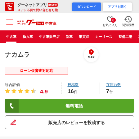
グーネットアプリ
RENEW
ダウンロード
アプリを開く
メアド不要で問い合わせ可能
0
お気に入り
閲覧履歴
中古車
輸入車
中古車販売店
新車
車買取
カーリース
整備工場
ナカムラ
MAP
ローン仮審査対応店
総合評価
投稿数
在庫台数
16
7
4.9
件
台
無料電話
販売店のレビューを投稿する