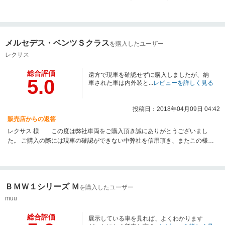
ございました。 ご購入の際には現車の確認ができない中、弊社を信用してい
ただきありがとうございました。メーカー保証、メンテナンスが残っている
車輌という事もあり、今後のメンテナンスは正規店様にお願いする形がほと
んどかと存じますが、何かありましたらお気軽にご相談くださいませ。少々
メルセデス・ベンツＳクラス
を購入したユーザー
遠方では御座いますが出来る限りお力添えさせて頂きます。また、こちらの
方に来られる機会がありましたら是非一度お立ち寄りください。どうぞ今後
レクサス
ともよろしくお願い致します。
総合評価
遠方で現車を確認せずに購入しましたが、納
5.0
車された車は内外装と...
レビューを詳しく見る
投稿日：2018年04月09日 04:42
販売店からの返答
レクサス 様 この度は弊社車両をご購入頂き誠にありがとうございまし
た。 ご購入の際には現車の確認ができない中弊社を信用頂き、またこの様な
高評価を頂き誠にありがとうございます。メーカー保証、メンテナンスが残
っている車輌という事もあり、今後のメンテナンスは正規店様にお願いする
形がほとんどかと存じますが、何かありましたらお気軽にご相談くださいま
せ。遠方では御座いますが出来る限りお力添えさせて頂きます。どうぞ今後
ＢＭＷ１シリーズ Ｍ
を購入したユーザー
ともよろしくお願い致します。
muu
総合評価
展示している車を見れば、よくわかります