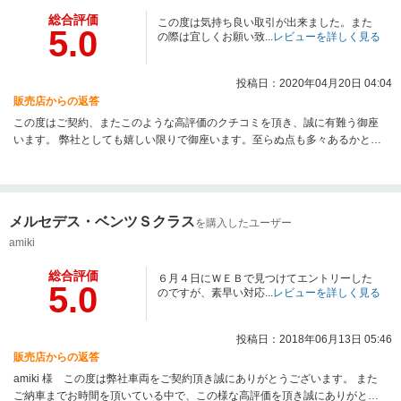
総合評価
この度は気持ち良い取引が出来ました。また
5.0
の際は宜しくお願い致...
レビューを詳しく見る
投稿日：2020年04月20日 04:04
販売店からの返答
この度はご契約、またこのような高評価のクチコミを頂き、誠に有難う御座
います。 弊社としても嬉しい限りで御座います。至らぬ点も多々あるかと存
じ上げますが、弊社スタッフ一同出来る限りのサポートに尽力致しますので
ご相談などがありましたらご遠慮なくお申し付け下さいませ。 今後とも何卒
宜しくお願い申し上げます。
メルセデス・ベンツＳクラス
を購入したユーザー
amiki
総合評価
６月４日にＷＥＢで見つけてエントリーした
5.0
のですが、素早い対応...
レビューを詳しく見る
投稿日：2018年06月13日 05:46
販売店からの返答
amiki 様 この度は弊社車両をご契約頂き誠にありがとうございます。 また
ご納車までお時間を頂いている中で、この様な高評価を頂き誠にありがとう