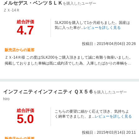
メルセデス・ベンツＳＬＫ
を購入したユーザー
て進めてまいります。ご納車まで多々お手数をお掛け致しますがどうぞよろ
しくお願い申し上げます。
ＺＸ-14Ｒ
総合評価
SLK200を購入して1か月経ちました。国産は
4.7
気に入った車が...
レビューを詳しく見る
投稿日：2015年04月04日 20:26
販売店からの返答
ＺＸ-14Ｒ様 この度はSLK200をご購入頂きまして誠に有難う御座いました。
掲載しておりました車輌は既に成約済でした為、入庫したばかりの車輌をご
紹介させて頂きました。弊社と致しましても、品質・価格共に非常にお勧め
出来る車輌では御座いましたが、その場で即決頂きました事を後悔だけはし
て頂きたくありませんでした。ですので、一ヶ月が経過し、お車に関しまし
ても十分御満足頂けております様で、それが何より嬉しく思います。これか
インフィニティインフィニティ ＱＸ５６
を購入したユーザー
らの季節、十二分にオープンカーを楽しんで頂けたらと思います。メンテナ
ンス等も含め御相談が御座いましたらいつでも御問合せ下さいませ。今後
hiro
共、何卒宜しくお願い致します。
総合評価
こちらの要望に細かく応えて頂き、気持ちよ
5.0
く納車できました、ま...
レビューを詳しく見る
投稿日：2015年03月14日 20:11
販売店からの返答