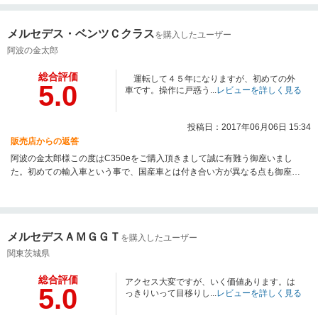
メーカーの保証が残っている車輌という事もあり、アフター面で弊社が出来
る事も少ないかと存じますが、何かありましたらお気軽にご相談くださいま
メルセデス・ベンツＣクラス
を購入したユーザー
せ。少々遠方では御座いますが出来る限りお力添えさせて頂きます。どうぞ
今後ともよろしくお願い致します。
阿波の金太郎
総合評価
運転して４５年になりますが、初めての外
5.0
車です。操作に戸惑う...
レビューを詳しく見る
投稿日：2017年06月06日 15:34
販売店からの返答
阿波の金太郎様この度はC350eをご購入頂きまして誠に有難う御座いまし
た。初めての輸入車という事で、国産車とは付き合い方が異なる点も御座い
ます。新しいお車ですので暫くは最寄りディーラー様で全て無償メンテナン
スされる事になりますが弊社と致しましても出来る限りフォローさせて頂き
ますので、遠方では御座いますが御困りの際にはいつでもご連絡頂ければと
思います。追伸：御土産まで頂きまして本当に有難う御座いました。スタッ
メルセデスＡＭＧＧＴ
を購入したユーザー
フ共に美味しく頂きました！御昼にと頂いたパンですが、冷めていたのにカ
レーパン絶品でした！今後共、何卒宜しくお願い致します。
関東茨城県
総合評価
アクセス大変ですが、いく価値あります。は
5.0
っきりいって目移りし...
レビューを詳しく見る