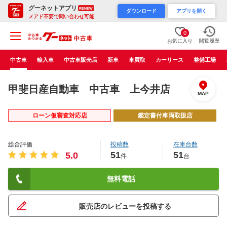
グーネットアプリ
RENEW
ダウンロード
アプリを開く
メアド不要で問い合わせ可能
0
お気に入り
閲覧履歴
中古車
輸入車
中古車販売店
新車
車買取
カーリース
整備工場
甲斐日産自動車 中古車 上今井店
MAP
ローン仮審査対応店
鑑定書付車両取扱店
総合評価
投稿数
在庫台数
51
51
5.0
件
台
無料電話
販売店のレビューを投稿する