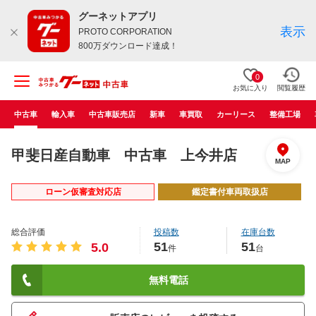
グーネットアプリ
表示
PROTO CORPORATION
800万ダウンロード達成！
0
お気に入り
閲覧履歴
中古車
輸入車
中古車販売店
新車
車買取
カーリース
整備工場
甲斐日産自動車 中古車 上今井店
MAP
ローン仮審査対応店
鑑定書付車両取扱店
総合評価
投稿数
在庫台数
51
51
5.0
件
台
無料電話