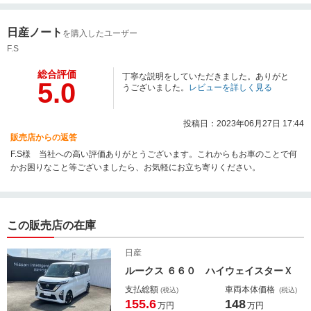
日産ノート
を購入したユーザー
F.S
総合評価
丁寧な説明をしていただきました。ありがと
5.0
うございました。
レビューを詳しく見る
投稿日：2023年06月27日 17:44
販売店からの返答
F.S様 当社への高い評価ありがとうございます。これからもお車のことで何
かお困りなこと等ございましたら、お気軽にお立ち寄りください。
この販売店の在庫
日産
ルークス ６６０ ハイウェイスターＸ
支払総額
車両本体価格
(税込)
(税込)
155.6
148
万円
万円