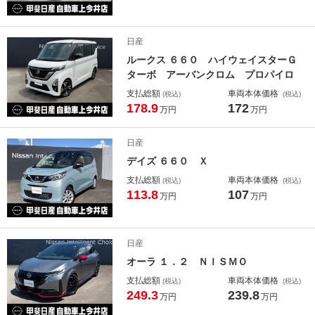
日産
ルークス ６６０ ハイウェイスターＧ
ターボ アーバンクロム プロパイロ
支払総額
車両本体価格
(税込)
(税込)
178.9
172
万円
万円
日産
デイズ ６６０ Ｘ
支払総額
車両本体価格
(税込)
(税込)
113.8
107
万円
万円
日産
オーラ １．２ ＮＩＳＭＯ
支払総額
車両本体価格
(税込)
(税込)
249.3
239.8
万円
万円