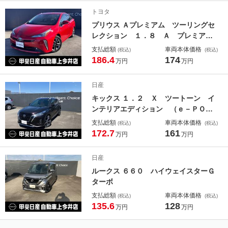
ト／アルミホイール／ブルートゥース
トヨタ
接続
プリウス Ａプレミアム ツーリングセ
レクション １．８ Ａ プレミア
ム ツーリングセレクション Ｅ－Ｆ
支払総額
車両本体価格
(税込)
(税込)
ｏｕｒ ４ＷＤ クルーズコントロー
186.4
174
万円
万円
ル・衝突被害軽減ブレー
日産
キックス １．２ Ｘ ツートーン イ
ンテリアエディション （ｅ－ＰＯ
Ｗ プロパイロット アラウンドビュ
支払総額
車両本体価格
(税込)
(税込)
ーモニター
172.7
161
万円
万円
日産
ルークス ６６０ ハイウェイスターＧ
ターボ
支払総額
車両本体価格
(税込)
(税込)
135.6
128
万円
万円