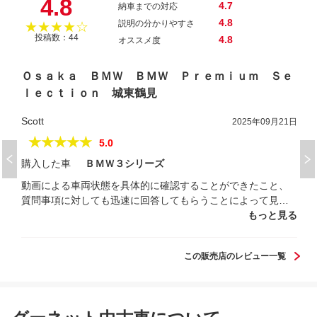
4.8
4.7
納車までの対応
4.8
説明の分かりやすさ
★★★★☆
投稿数：44
4.8
オススメ度
Ｏｓａｋａ ＢＭＷ ＢＭＷ Ｐｒｅｍｉｕｍ Ｓｅ
ｌｅｃｔｉｏｎ 城東鶴見
Scott
2025年09月21日
★★★★★
5.0
購入した車
ＢＭＷ３シリーズ
動画による車両状態を具体的に確認することができたこと、
質問事項に対しても迅速に回答してもらうことによって見積
もりから成約までスムーズに短期間で済ませる事が出来あり
もっと見る
がとうございました。
この販売店のレビュー一覧