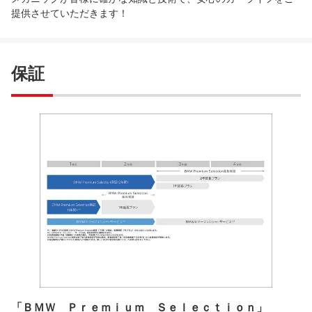
提供させていただきます！
保証
「ＢＭＷ Ｐｒｅｍｉｕｍ Ｓｅｌｅｃｔｉｏｎ」