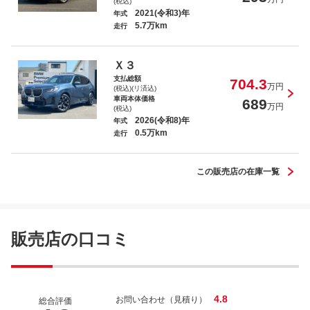
(税込)
2021(令和3)年
年式
5.7万km
走行
ＢＭＷ ２１８ｄグランクーペ Ｍスポーツ
エディションジョイ＋
Ｘ３
支払総額
704.3
万円
(税込)(リ済込)
車両本体価格
689
万円
(税込)
2026(令和8)年
年式
0.5万km
ＢＭＷ ３２０ｄ ｘＤｒｉｖｅＭスポーツ
走行
ハイラインパッケージ
この販売店の在庫一覧
ＢＭＷ ２１８ｉアクティブツアラー エク
販売店の口コミ
スクルーシブ
4.8
お問い合わせ（見積り）
総合評価