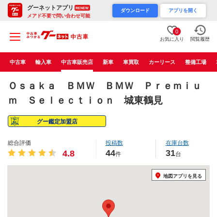
グーネットアプリ
RENEW
ダウンロード
アプリを開く
メアド不要で問い合わせ可能
0
お気に入り
閲覧履歴
中古車
輸入車
中古車販売店
新車
車買取
カーリース
整備工場
Ｏｓａｋａ ＢＭＷ ＢＭＷ Ｐｒｅｍｉｕ
ｍ Ｓｅｌｅｃｔｉｏｎ 城東鶴見
グー鑑定加盟店
総合評価
投稿数
在庫台数
44
31
4.8
件
台
地図アプリを見る