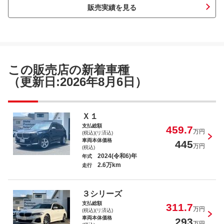
販売実績を見る
ＢＭＷ ３２０ｉツーリング Ｍスポーツ
ハイラインパッケージ
この販売店の新着車種
（更新日:2026年8月6日）
ＢＭＷ ２１８ｉグランクーペ Ｍスポ
Ｘ１
ーツ
支払総額
459.7
万円
(税込)(リ済込)
車両本体価格
445
万円
(税込)
2024(令和6)年
年式
2.6万km
走行
ＢＭＷ Ｘ７ ｘＤｒｉｖｅ ４０ｄ Ｍス
ポーツ
３シリーズ
支払総額
311.7
万円
(税込)(リ済込)
車両本体価格
293
万円