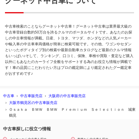
グーネット中古車について
中古車検索のことならグーネット中古車！グーネット中古車は業界最大級の
中古車登録台数約50万台を誇るクルマのポータルサイトです。あなたのお探
しの中古車情報が満載。日産、トヨタ、マツダ、ホンダなどの人気メーカー
や輸入車の中古車車両価格が簡単に検索可能です。その他、ワゴンやセダン
といったボディタイプ別の検索や最新自動車カタログなど最新のクルマ情報
もいっぱい♪そして、ランキング、口コミ、保険、車検や買取・査定など購入
以外にもあなたのカーライフ全般をサポートする為のお役立ち情報が満載で
す！車の品質にこだわりたい方はプロの鑑定師により鑑定されたグー鑑定車
がおすすめです♪
中古車
中古車販売店
大阪府の中古車販売店
大阪市鶴見区の中古車販売店
Ｏｓａｋａ ＢＭＷ ＢＭＷ Ｐｒｅｍｉｕｍ Ｓｅｌｅｃｔｉｏｎ 城東
鶴見
中古車探しに役立つ情報