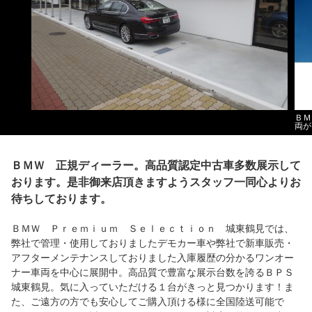
ＢＭ
両が
ＢＭＷ 正規ディーラー。高品質認定中古車多数展示して
おります。是非御来店頂きますようスタッフ一同心よりお
待ちしております。
ＢＭＷ Ｐｒｅｍｉｕｍ Ｓｅｌｅｃｔｉｏｎ 城東鶴見では、
弊社で管理・使用しておりましたデモカー車や弊社で新車販売・
アフターメンテナンスしておりました入庫履歴の分かるワンオー
ナー車両を中心に展開中。高品質で豊富な展示台数を誇るＢＰＳ
城東鶴見。気に入っていただける１台がきっと見つかります！ま
た、ご遠方の方でも安心してご購入頂ける様に全国陸送可能で