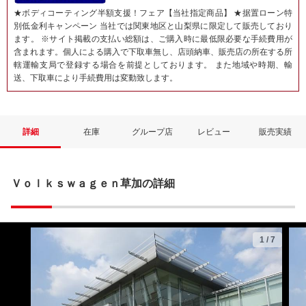
★ボディコーティング半額支援！フェア【当社指定商品】 ★据置ローン特
別低金利キャンペーン 当社では関東地区と山梨県に限定して販売しており
ます。 ※サイト掲載の支払い総額は、ご購入時に最低限必要な手続費用が
含まれます。個人による購入で下取車無し、店頭納車、販売店の所在する所
轄運輸支局で登録する場合を前提としております。 また地域や時期、輸
送、下取車により手続費用は変動致します。
詳細
在庫
グループ店
レビュー
販売実績
Ｖｏｌｋｓｗａｇｅｎ草加の詳細
1
/
7