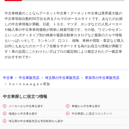
中古車検索のことならグーネット中古車！グーネット中古車は業界最大級の
中古車登録台数約50万台を誇るクルマのポータルサイトです。あなたのお探
しの中古車情報が満載。日産、トヨタ、マツダ、ホンダなどの人気メーカー
や輸入車の中古車車両価格が簡単に検索可能です。その他、ワゴンやセダン
といったボディタイプ別の検索や最新自動車カタログなど最新のクルマ情報
もいっぱい♪そして、ランキング、口コミ、保険、車検や買取・査定など購入
以外にもあなたのカーライフ全般をサポートする為のお役立ち情報が満載で
す！車の品質にこだわりたい方はプロの鑑定師により鑑定されたグー鑑定車
がおすすめです♪
中古車
中古車販売店
埼玉県の中古車販売店
草加市の中古車販売店
Ｖｏｌｋｓｗａｇｅｎ草加
中古車探しに役立つ情報
メーカーから中古車を探す
車種から中古車を探す
地域から中古車を探す
中古車探しに役立つコンテンツ
埼玉県の中古車販売店を市区町村から探す