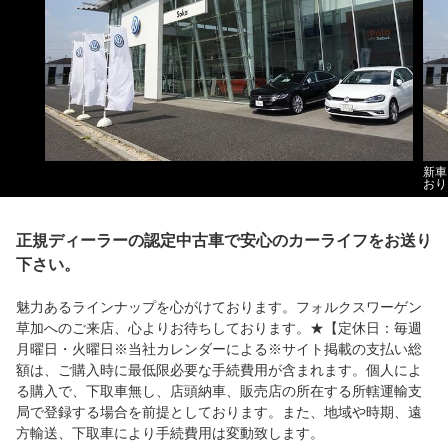
新車
おり
正規ディーラーの認定中古車で安心のカーライフをお送り
下さい。
魅力あるラインナップを心がけております。フォルクスワーゲン
草加へのご来店、心よりお待ちしております。★【定休日：毎週
月曜日・火曜日※当社カレンダーによる※サイト掲載の支払い総
額は、ご購入時に最低限必要な手続費用が含まれます。個人によ
る購入で、下取車無し、店頭納車、販売店の所在する所轄運輸支
局で登録する場合を前提としております。また、地域や時期、遠
方輸送、下取車により手続費用は変動致します。