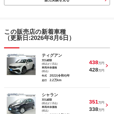
ＶＷ ザ・ビートル デザイン
この販売店の新着車種
（更新日:2026年8月6日）
ＶＷ Ｔ－ロック Ｒ
ティグアン
支払総額
438
万円
(税込)(リ済込)
車両本体価格
428
万円
(税込)
2022(令和4)年
年式
2.2万km
走行
ＶＷ Ｔ－クロス ＴＳＩ １ｓｔ
シャラン
支払総額
351
万円
(税込)(リ済込)
車両本体価格
338
万円
(税込)