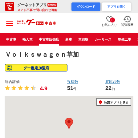
グーネットアプリ
RENEW
ダウンロード
アプリを開く
メアド不要で問い合わせ可能
0
お気に入り
閲覧履歴
中古車
輸入車
中古車販売店
新車
車買取
カーリース
整備工場
Ｖｏｌｋｓｗａｇｅｎ草加
グー鑑定加盟店
総合評価
投稿数
在庫台数
51
22
4.9
件
台
地図アプリを見る