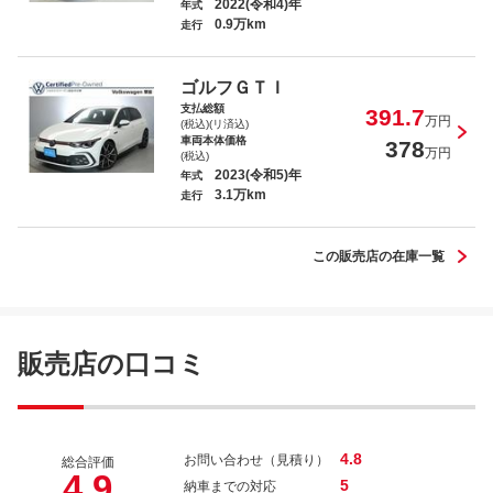
2022(令和4)年
年式
0.9万km
走行
ＶＷ ゴルフ ディナウディオエディショ
ン
ゴルフＧＴＩ
支払総額
391.7
万円
(税込)(リ済込)
車両本体価格
378
万円
(税込)
2023(令和5)年
年式
3.1万km
ＶＷ Ｔ－ロック ＴＤＩ ブラックスタ
走行
イル
この販売店の在庫一覧
ＶＷ Ｔ－クロス ＴＳＩ アクティブ
販売店の口コミ
4.8
お問い合わせ（見積り）
総合評価
4.9
5
納車までの対応