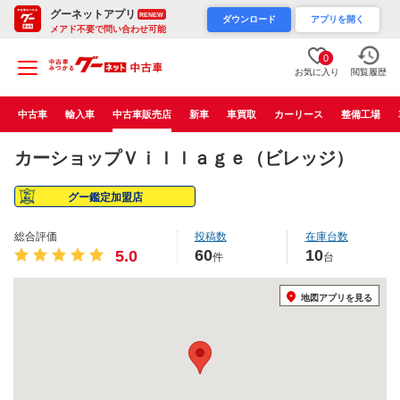
グーネットアプリ
RENEW
ダウンロード
アプリを開く
メアド不要で問い合わせ可能
0
お気に入り
閲覧履歴
中古車
輸入車
中古車販売店
新車
車買取
カーリース
整備工場
カーショップＶｉｌｌａｇｅ（ビレッジ）
グー鑑定加盟店
総合評価
投稿数
在庫台数
60
10
5.0
件
台
地図アプリを見る