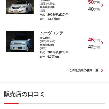
支払総額
50
万円
(税込)(リ済込)
車両本体価格
40
万円
(税込)
2008(平成20)年
年式
13.7万km
走行
ミラココア ココアプラスＸ
ムーヴコンテ
支払総額
45
万円
(税込)(リ済込)
車両本体価格
42
万円
(税込)
2016(平成28)年
年式
6.7万km
クラウンハイブリッド アスリートＳ
走行
この販売店の在庫一覧
ｅＫワゴン ＭＸ
販売店の口コミ