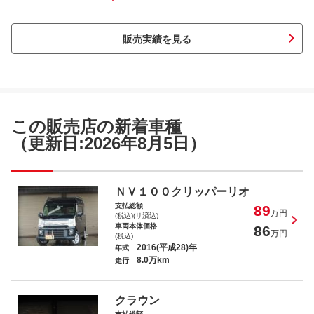
販売実績を見る
クラウンハイブリッド Ｓ エレガンスス
タイルＩＩ
この販売店の新着車種
（更新日:2026年8月5日）
ＮＶ１００クリッパーリオ Ｅ
ＮＶ１００クリッパーリオ
支払総額
89
万円
(税込)(リ済込)
車両本体価格
86
万円
(税込)
2016(平成28)年
年式
8.0万km
走行
Ｎ－ＢＯＸカスタム Ｇ・Ｌホンダセン
シング
クラウン