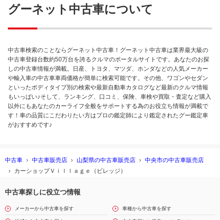
グーネット中古車について
中古車検索のことならグーネット中古車！グーネット中古車は業界最大級の
中古車登録台数約50万台を誇るクルマのポータルサイトです。あなたのお探
しの中古車情報が満載。日産、トヨタ、マツダ、ホンダなどの人気メーカー
や輸入車の中古車車両価格が簡単に検索可能です。その他、ワゴンやセダン
といったボディタイプ別の検索や最新自動車カタログなど最新のクルマ情報
もいっぱい♪そして、ランキング、口コミ、保険、車検や買取・査定など購入
以外にもあなたのカーライフ全般をサポートする為のお役立ち情報が満載で
す！車の品質にこだわりたい方はプロの鑑定師により鑑定されたグー鑑定車
がおすすめです♪
中古車
中古車販売店
山梨県の中古車販売店
中央市の中古車販売店
カーショップＶｉｌｌａｇｅ（ビレッジ）
中古車探しに役立つ情報
メーカーから中古車を探す
車種から中古車を探す