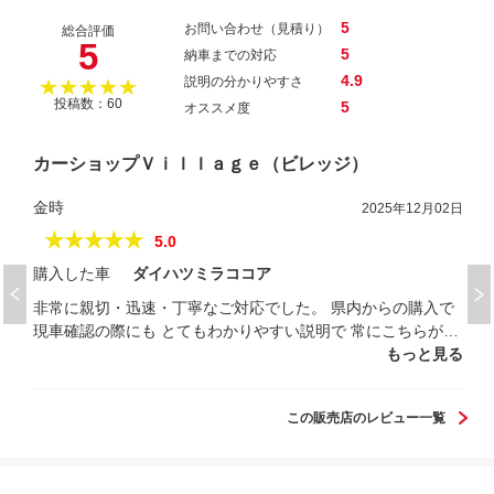
5
お問い合わせ（見積り）
総合評価
5
5
納車までの対応
4.9
説明の分かりやすさ
★★★★★
投稿数：60
5
オススメ度
カーショップＶｉｌｌａｇｅ（ビレッジ）
金時
2025年12月02日
★★★★★
5.0
購入した車
ダイハツミラココア
非常に親切・迅速・丁寧なご対応でした。 県内からの購入で
現車確認の際にも とてもわかりやすい説明で 常にこちらが求
めている以上のご対応でしたので その場で購入を決めまし
もっと見る
た。 契約から納車までのご対応もとても迅速でスムーズでし
た。 また、何より担当してくださった 社長様の人柄がとても
この販売店のレビュー一覧
良く印象的でした。 また機会がありましたら 是非お付き合い
をさせていただきたいと思います。 この度は満足しかありま
せん。 ありがとうございました。