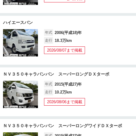
ハイエースバン
年式
2006(平成18)年
走行
18.3万km
2026/08/07まで掲載
ＮＶ３５０キャラバンバン スーパーロングＤＸターボ
年式
2015(平成27)年
走行
10.2万km
2026/08/06まで掲載
ＮＶ３５０キャラバンバン スーパーロングワイドＤＸターボ
年式
2015(平成27)年