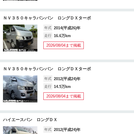
ＮＶ３５０キャラバンバン ロングＤＸターボ
年式
2014(平成26)年
走行
16.6万km
2026/08/04まで掲載
ＮＶ３５０キャラバンバン ロングＤＸターボ
年式
2012(平成24)年
走行
14.5万km
2026/08/04まで掲載
ハイエースバン ロングＤＸ
年式
2012(平成24)年