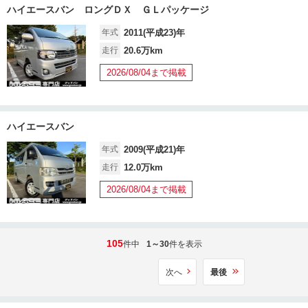
ハイエースバン ロングＤＸ ＧＬパッケージ
年式
2011(平成23)年
走行
20.6万km
2026/08/04まで掲載
ハイエースバン
年式
2009(平成21)年
走行
12.0万km
2026/08/04まで掲載
105
件中
1～30
件を表示
次へ
最後