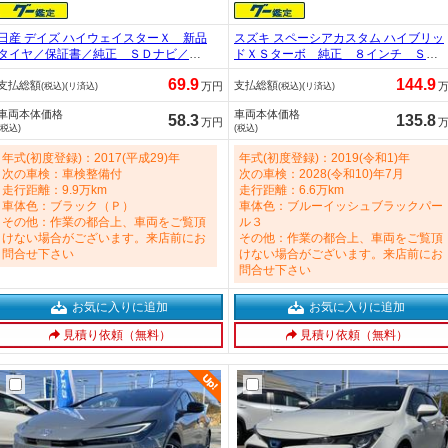
日産 デイズ ハイウェイスターＸ 新品
スズキ スペーシアカスタム ハイブリッ
タイヤ／保証書／純正 ＳＤナビ／エ
ドＸＳターボ 純正 ８インチ ＳＤ
マージェンシーブレーキ／ヘッドラン
ナビ／デュアルカメラブレーキサポー
69.9
144.9
支払総額
支払総額
プ ＨＩＤ／Ｂｌｕｅｔｏｏｔｈ接続
ト（スズキ）／両側電動スライドドア
万円
(税込)(リ済込)
(税込)(リ済込)
／ＥＴＣ／ＥＢＤ付ＡＢＳ／横滑り防
／シートヒーター 運転席／全方位モ
車両本体価格
車両本体価格
止装置／アイドリングストップ／バッ
ニター用カメラ／シート ハーフレザ
58.3
135.8
万円
(税込)
(税込)
クモニター 660cc
ー／ドライブレコーダー 社外 660cc
年式(初度登録)：2017(平成29)年
年式(初度登録)：2019(令和1)年
次の車検：車検整備付
次の車検：2028(令和10)年7月
走行距離：9.9万km
走行距離：6.6万km
車体色：ブラック（Ｐ）
車体色：ブルーイッシュブラックパー
その他：作業の都合上、車両をご覧頂
ル３
けない場合がございます。来店前にお
その他：作業の都合上、車両をご覧頂
問合せ下さい
けない場合がございます。来店前にお
問合せ下さい
お気に入りに追加
お気に入りに追加
見積り依頼（無料）
見積り依頼（無料）