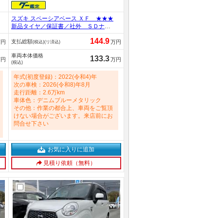
スズキ スペーシアベース ＸＦ ★★★
新品タイヤ／保証書／社外 ＳＤナビ
／デュアルカメラブレーキサポート
144.9
支払総額
（スズキ）／電動スライドドア／シー
万円
万円
(税込)(リ済込)
トヒーター 前席／車線逸脱防止支援
車両本体価格
システム／ヘッドランプ ＬＥＤ／Ｕ
133.3
万円
万円
(税込)
ＳＢジャック 660cc
年式(初度登録)：2022(令和4)年
次の車検：2026(令和8)年8月
走行距離：2.6万km
車体色：デニムブルーメタリック
その他：作業の都合上、車両をご覧頂
けない場合がございます。来店前にお
問合せ下さい
お気に入りに追加
見積り依頼（無料）