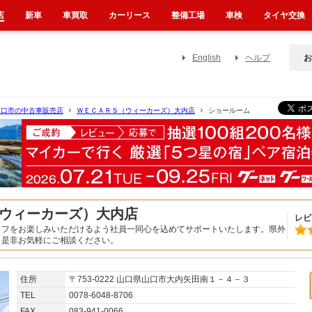
店
新車
車買取
カーリース
整備工場
車検
タイヤ交換
English
ヘルプ
お
山口市の中古車販売店
ＷＥＣＡＲＳ（ウィーカーズ）大内店
ショールーム
ウィーカーズ）大内店
レビ
イフをお楽しみいただけるよう社員一同心を込めてサポートいたします。県外
！是非お気軽にご相談ください。
住所
〒753-0222 山口県山口市大内矢田南１－４－３
TEL
0078-6048-8706
FAX
083-941-0066