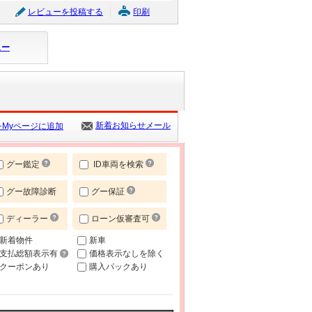
レビューを投稿する
印刷
ュー
新着お知らせメール
Myページに追加
グー鑑定
ID車両を検索
グー故障診断
グー保証
ディーラー
ローン仮審査可
新着物件
新車
支払総額表示有
価格表示なしを除く
クーポンあり
購入パックあり