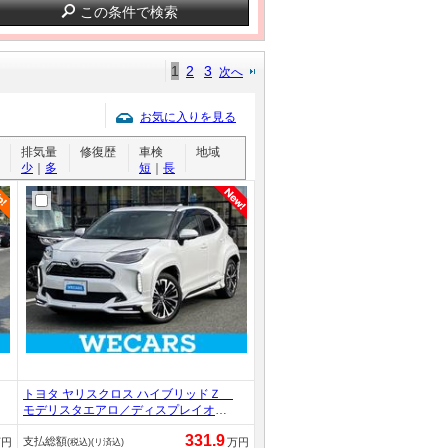
この条件で検索
1
2
3
次へ
お気に入りを見る
排気量
修復歴
車検
地域
少
｜
多
短
｜
長
トヨタ ヤリスクロス ハイブリッドＺ
モデリスタエアロ／ディスプレイオー
ディオ＋ナビ／トヨタセーフティセン
331.9
支払総額
ス／シートヒーター 前席／パノラミ
万円
万円
(税込)(リ済込)