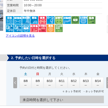
営業時間
10:00～20:00
定休日
年中無休
アイコンの説明を見る
2. 予約したい日時を選択する
予約の日付と時間を選択してください。
土
日
月
火
水
木
金
8/8
8/9
8/10
8/11
8/12
8/13
8/14
○ ネット予約可 - ネット予約不可
来店時間を選択して下さい