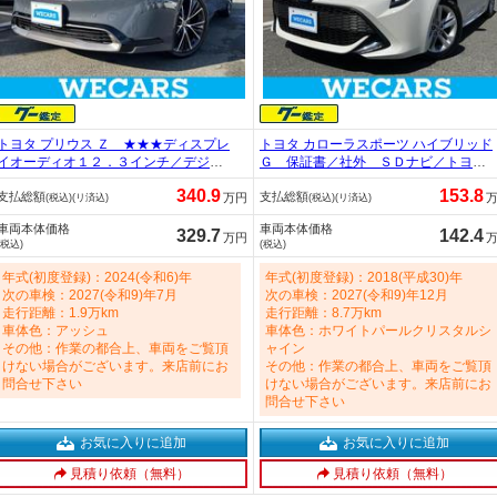
トヨタ プリウス Ｚ ★★★ディスプレ
トヨタ カローラスポーツ ハイブリッド
イオーディオ１２．３インチ／デジタ
Ｇ 保証書／社外 ＳＤナビ／トヨタ
ルインナーミラー／トヨタセーフティ
セーフティセンス／車線逸脱防止支援
340.9
153.8
支払総額
支払総額
センス／シートヒーター 前席／全方
システム／ドライブレコーダー 社外
万円
(税込)(リ済込)
(税込)(リ済込)
位モニター／車線逸脱防止支援システ
／ヘッドランプ ＬＥＤ／Ｂｌｕｅｔ
車両本体価格
車両本体価格
ム／シート 合皮／電動バックドア 20
ｏｏｔｈ接続／ＥＴＣ／ＥＢＤ付ＡＢ
329.7
142.4
万円
(税込)
(税込)
00cc
Ｓ／アイドリングストップ 1800cc
年式(初度登録)：2024(令和6)年
年式(初度登録)：2018(平成30)年
次の車検：2027(令和9)年7月
次の車検：2027(令和9)年12月
走行距離：1.9万km
走行距離：8.7万km
車体色：アッシュ
車体色：ホワイトパールクリスタルシ
その他：作業の都合上、車両をご覧頂
ャイン
けない場合がございます。来店前にお
その他：作業の都合上、車両をご覧頂
問合せ下さい
けない場合がございます。来店前にお
問合せ下さい
お気に入りに追加
お気に入りに追加
見積り依頼（無料）
見積り依頼（無料）