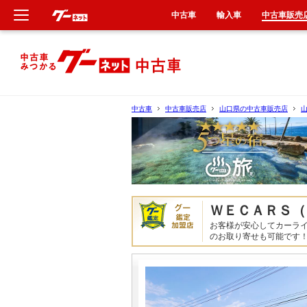
中古車
輸入車
中古車販売
新車
中古車
中古車
中古車販売店
山口県の中古車販売店
輸入車
クルマ買取
カーリース
ＷＥＣＡＲＳ（
お客様が安心してカーラ
タイヤ交換
のお取り寄せも可能です
整備工場
車検