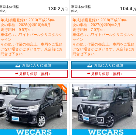
ｈ接続／ＥＴＣ／ＥＢＤ付ＡＢＳ／横
Ｄ／Ｂｌｕｅｔｏｏｔｈ接続／ＥＴＣ
車両本体価格
車両本体価格
滑り防止装置／アイドリングストップ
／ＥＢＤ付ＡＢＳ／横滑り防止装置／
130.2
104.4
万円
(税込)
(税込)
／クルーズコントロール／バックモニ
アイドリングストップ 1300cc
ター 2500cc
年式(初度登録)：2013(平成25)年
年式(初度登録)：2018(平成30)年
次の車検：2028(令和10)年8月
次の車検：2027(令和9)年2月
走行距離：9.5万km
走行距離：7.0万km
車体色：ホワイトパールクリスタルシ
車体色：ホワイトパールクリスタルシ
ャイン
ャイン
その他：作業の都合上、車両をご覧頂
その他：作業の都合上、車両をご覧頂
けない場合がございます。来店前にお
けない場合がございます。来店前にお
問合せ下さい
問合せ下さい
お気に入りに追加
お気に入りに追加
見積り依頼（無料）
見積り依頼（無料）