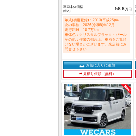
続／ＥＴＣ／ＥＢＤ付ＡＢＳ／横滑り
車両本体価格
防止装置／アイドリングストップ／フ
58.8
万円
(税込)
ルセグＴＶ／ＤＶＤ／衝突安全ボディ
660cc
年式(初度登録)：2013(平成25)年
次の車検：2026(令和8)年12月
走行距離：10.7万km
車体色：クリスタルブラック・パール
その他：作業の都合上、車両をご覧頂
けない場合がございます。来店前にお
問合せ下さい
お気に入りに追加
見積り依頼（無料）