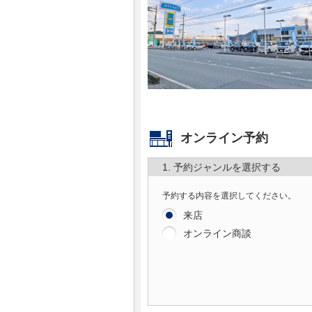
マガジン
車カタログ
自動車ローン
保険
オンライン予約
1. 予約ジャンルを選択する
レビュー
予約する内容を選択してください。
価格相場
来店
オンライン商談
教習所
用語集