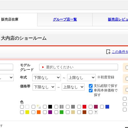
販売店在庫
グループ店一覧
販売店レビ
）大内店のショールーム
この条件を
モデル
選択してください
グレード
※初度登録
年式
～
支払総額で探す
価格帯
～
車両本体価格で
探す
色
す