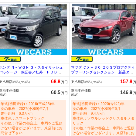
ホンダ Ｎ－ＷＧＮ Ｇ・スタイリッシュ
マツダ ＣＸ－３０ ２０Ｓプロアクティ
パッケージ 保証書／社外 ＨＤＤナ
ブツーリングセレクション 新品タイ
ビ／シティーブレーキアクティブシス
ヤ／保証書／純正 ＳＤナビ／衝突安
68.8
157.8
支払総額
支払総額
テム（ホンダ）／シート ハーフレザ
全装置／シートヒーター／車線逸脱防
万円
(税込)(リ済込)
(税込)(リ済込)
ー／ヘッドランプ ＨＩＤ／ＥＴＣ／
止支援システム／電動バックドア／ヘ
車両本体価格
車両本体価格
ＥＢＤ付ＡＢＳ／横滑り防止装置／ア
ッドランプ ＬＥＤ／ＥＴＣ／ＥＢＤ
60.5
146.9
万円
(税込)
(税込)
イドリングストップ 660cc
付ＡＢＳ／横滑り防止装置／アイドリ
ングストップ 2000cc
年式(初度登録)：2016(平成28)年
年式(初度登録)：2020(令和2)年
次の車検：2027(令和9)年7月
次の車検：2027(令和9)年6月
走行距離：6.3万km
走行距離：9.4万km
車体色：スマートブラック
車体色：ソウルレッドクリスタルメタ
その他：作業の都合上、車両をご覧頂
リック
けない場合がございます。来店前にお
その他：作業の都合上、車両をご覧頂
問合せ下さい
けない場合がございます。来店前にお