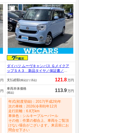
ダイハツ ムーヴキャンバス Ｇメイクア
ップＳＡ３ 新品タイヤ／保証書／純
正 ８インチ ＳＤナビ／スマートア
121.8
支払総額
シスト（トヨタ・ダイハツ）／両側電
万円
万円
(税込)(リ済込)
動スライドドア／パノラマモニター／
車両本体価格
車線逸脱防止支援システム／ヘッドラ
113.9
万円
万円
(税込)
ンプ ＬＥＤ／ＵＳＢジャック 660cc
年式(初度登録)：2017(平成29)年
次の車検：2026(令和8)年12月
走行距離：6.8万km
車体色：シルキーブルーパール
その他：作業の都合上、車両をご覧頂
けない場合がございます。来店前にお
問合せ下さい