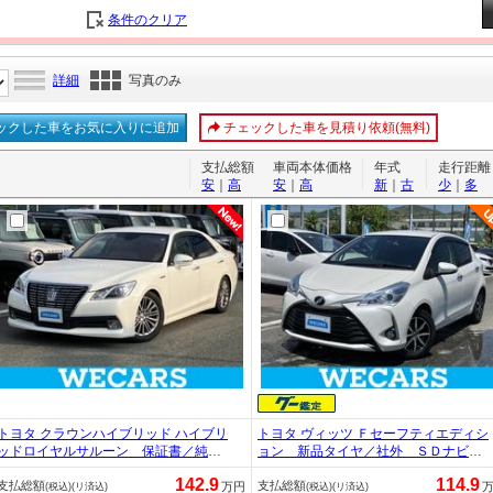
条件のクリア
詳細
写真のみ
ックした車をお気に入りに追加
チェックした車を見積り依頼(無料)
支払総額
車両本体価格
年式
走行距離
安
｜
高
安
｜
高
新
｜
古
少
｜
多
トヨタ クラウンハイブリッド ハイブリ
トヨタ ヴィッツ Ｆセーフティエディシ
ッドロイヤルサルーン 保証書／純
ョン 新品タイヤ／社外 ＳＤナビ／
正 ＳＤナビ／シートヒーター／ヘッ
トヨタセーフティセンス／車線逸脱防
142.9
114.9
支払総額
支払総額
ドランプ ＨＩＤ／Ｂｌｕｅｔｏｏｔ
止支援システム／ヘッドランプ ＬＥ
万円
(税込)(リ済込)
(税込)(リ済込)