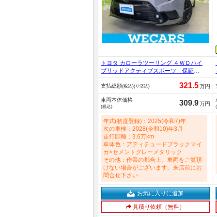
トヨタ カローラツーリング ４ＷＤハイ
ブリッドアクティブスポーツ 保証書
／ディスプレイオーディオ＋ナビ／シ
321.5
支払総額
ートヒーター／車線逸脱防止支援シス
万円
(税込)(リ済込)
テム／シート ハーフレザー／ヘッド
車両本体価格
ランプ ＬＥＤ／Ｂｌｕｅｔｏｏｔｈ
309.9
万円
(税込)
接続／ＥＴＣ／ＥＢＤ付ＡＢＳ／横滑
り防止装置 1800cc
年式(初度登録)：2025(令和7)年
次の車検：2028(令和10)年3月
走行距離：3.6万km
車体色：アティチュードブラックマイ
カ×セメントグレーメタリック
その他：作業の都合上、車両をご覧頂
けない場合がございます。来店前にお
問合せ下さい
お気に入りに追加
見積り依頼（無料）