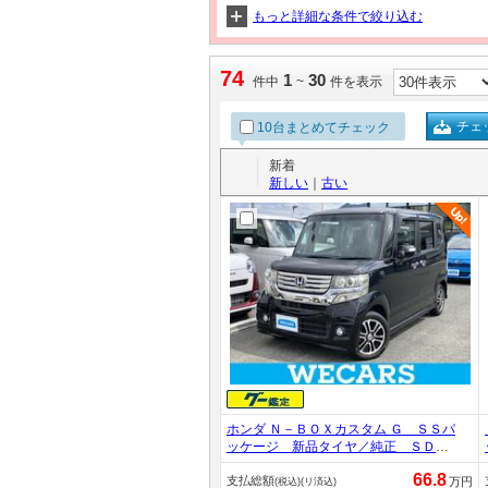
もっと詳細な条件で絞り込む
74
1
30
件中
~
件を表示
チェ
10台まとめてチェック
新着
新しい
｜
古い
ホンダ Ｎ－ＢＯＸカスタム Ｇ ＳＳパ
ッケージ 新品タイヤ／純正 ＳＤナ
ビ／両側電動スライドドア／ヘッドラ
66.8
支払総額
ンプ ＨＩＤ／Ｂｌｕｅｔｏｏｔｈ接
万円
(税込)(リ済込)