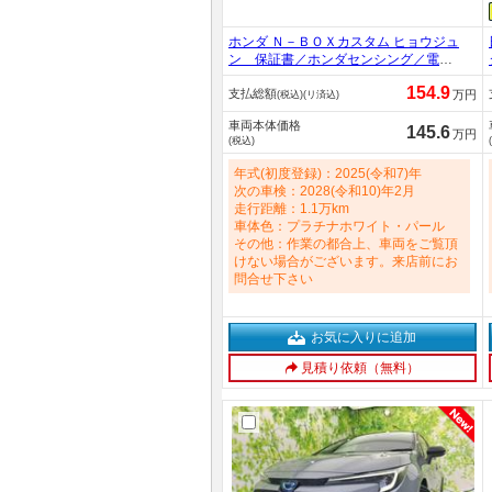
ホンダ Ｎ－ＢＯＸカスタム ヒョウジュ
ン 保証書／ホンダセンシング／電動
スライドドア／シートヒーター 前席
154.9
支払総額
／車線逸脱防止支援システム／ヘッド
万円
(税込)(リ済込)
ランプ ＬＥＤ／ＥＢＤ付ＡＢＳ／横
車両本体価格
滑り防止装置／アイドリングストップ
145.6
万円
(税込)
／禁煙車／エアバッグ サイド 660cc
年式(初度登録)：2025(令和7)年
次の車検：2028(令和10)年2月
走行距離：1.1万km
車体色：プラチナホワイト・パール
その他：作業の都合上、車両をご覧頂
けない場合がございます。来店前にお
問合せ下さい
お気に入りに追加
見積り依頼（無料）