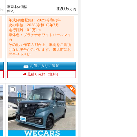
ックビューモニター／車線逸脱防止支
車両本体価格
援システム／ヘッドランプ ＬＥＤ 15
320.5
万円
万円
(税込)
00cc
年式(初度登録)：2025(令和7)年
次の車検：2028(令和10)年7月
走行距離：0.1万km
車体色：プラチナホワイトパールマイ
カ
その他：作業の都合上、車両をご覧頂
けない場合がございます。来店前にお
問合せ下さい
お気に入りに追加
見積り依頼（無料）