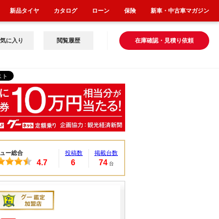
新品タイヤ
カタログ
ローン
保険
新車・中古車マガジン
気に入り
閲覧履歴
在庫確認・見積り依頼
ュー総合
投稿数
掲載台数
4.7
6
74
台