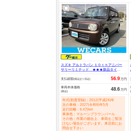
スズキ アルトラパン １０ｔｈアニバー
サリーリミテッド ★★★新品タイヤ
／シートヒーター 運転席／ＥＢＤ付
56.9
支払総額
ＡＢＳ／アルミホイール 純正 １４
万円
(税込)(リ済込)
インチ／パワーウインドウ／エンジン
車両本体価格
スタートボタン／キーレスエントリー
48.6
万円
(税込)
／オートエアコン／パワーステアリン
グ 660cc
年式(初度登録)：2012(平成24)年
次の車検：2027(令和9)年5月
走行距離：6.4万km
車体色：マルーンブラウンパール
その他：作業の都合上、車両をご覧頂
けない場合がございます。来店前にお
問合せ下さい