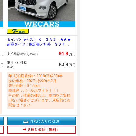
ダイハツ キャスト Ｘ ＳＡ３ ★★★
新品タイヤ／保証書／社外 ＳＤナビ
／スマートアシスト（トヨタ・ダイハ
91.8
支払総額
ツ）／車線逸脱防止支援システム／Ｂ
万円
万円
(税込)(リ済込)
ｌｕｅｔｏｏｔｈ接続／ＥＴＣ／ＥＢ
車両本体価格
Ｄ付ＡＢＳ／横滑り防止装置／アイド
83.8
万円
万円
(税込)
リングストップ 660cc
年式(初度登録)：2018(平成30)年
次の車検：2027(令和9)年2月
走行距離：6.1万km
車体色：パールホワイトＩＩＩ
その他：作業の都合上、車両をご覧頂
けない場合がございます。来店前にお
問合せ下さい
お気に入りに追加
見積り依頼（無料）