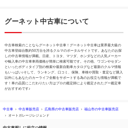
グーネット中古車について
中古車検索のことならグーネット中古車！グーネット中古車は業界最大級の
中古車登録台数約50万台を誇るクルマのポータルサイトです。あなたのお探
しの中古車情報が満載。日産、トヨタ、マツダ、ホンダなどの人気メーカー
や輸入車の中古車車両価格が簡単に検索可能です。その他、ワゴンやセダン
といったボディタイプ別の検索や最新自動車カタログなど最新のクルマ情報
もいっぱい♪そして、ランキング、口コミ、保険、車検や買取・査定など購入
以外にもあなたのカーライフ全般をサポートする為のお役立ち情報が満載で
す！車の品質にこだわりたい方はプロの鑑定師により鑑定されたグー鑑定車
がおすすめです♪
中古車
中古車販売店
広島県の中古車販売店
福山市の中古車販売店
オートガレージレジェンド
中古車探しに役立つ情報