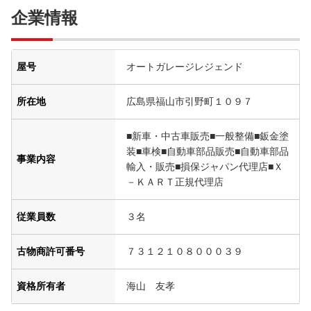
企業情報
屋号
オートガレージレジェンド
所在地
広島県福山市引野町１０９７
■新車・中古車販売■一般整備■鈑金塗
装■車検■自動車部品販売■自動車部品
事業内容
輸入・販売■損保ジャパン代理店■Ｘ
－ＫＡＲＴ正規代理店
従業員数
３名
古物商許可番号
７３１２１０８０００３９
資格所有者
海山 友孝