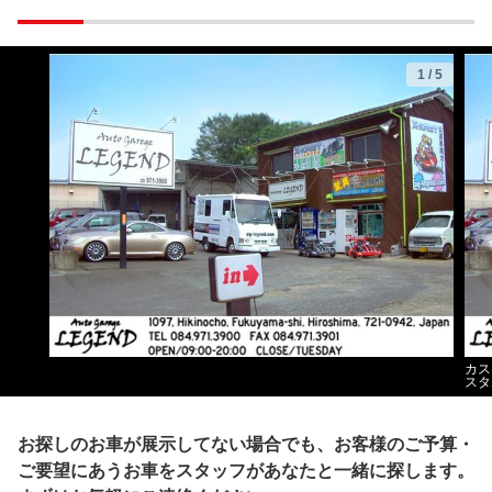
1
/
5
カス
スタ
お探しのお車が展示してない場合でも、お客様のご予算・
ご要望にあうお車をスタッフがあなたと一緒に探します。