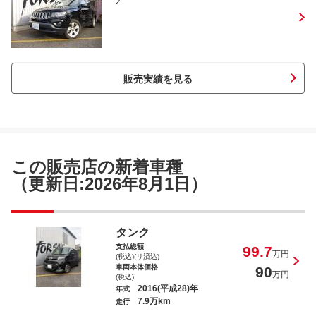
ツ
販売実績を見る
この販売店の新着車種
（更新日:2026年8月1日）
タンク
支払総額
99.7
万円
(税込)(リ済込)
車両本体価格
90
万円
(税込)
2016(平成28)年
年式
7.9万km
走行