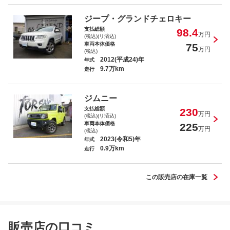
ジープ・グランドチェロキー
支払総額
98.4
万円
(税込)(リ済込)
車両本体価格
75
万円
(税込)
2012(平成24)年
年式
9.7万km
走行
ジムニー
支払総額
230
万円
(税込)(リ済込)
車両本体価格
225
万円
(税込)
2023(令和5)年
年式
0.9万km
走行
この販売店の在庫一覧
販売店の口コミ