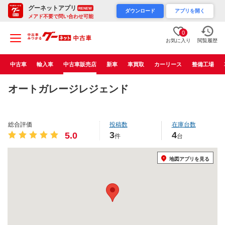
グーネットアプリ
RENEW
ダウンロード
アプリを開く
メアド不要で問い合わせ可能
0
お気に入り
閲覧履歴
中古車
輸入車
中古車販売店
新車
車買取
カーリース
整備工場
オートガレージレジェンド
総合評価
投稿数
在庫台数
3
4
5.0
件
台
地図アプリを見る