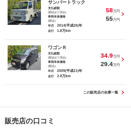
ツ
サンバートラック
支払総額
58
万円
(税込)(リ済込)
車両本体価格
55
万円
(税込)
2014(平成26)年
年式
1.8万km
走行
ワゴンＲ
支払総額
34.9
万円
(税込)(リ済込)
車両本体価格
29.4
万円
(税込)
2009(平成21)年
年式
2.9万km
走行
この販売店の在庫一覧
販売店の口コミ