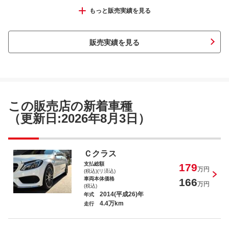
タント カスタムＸ
もっと販売実績を見る
販売実績を見る
Ｎ－ＢＯＸスラッシュ Ｘ・ターボインテリ
アカラーパッケージ
この販売店の新着車種
（更新日:2026年8月3日）
オッティ Ｓ
Ｃクラス
支払総額
179
万円
(税込)(リ済込)
車両本体価格
166
万円
(税込)
2014(平成26)年
年式
4.4万km
走行
クライスラージープ コンパス スポー