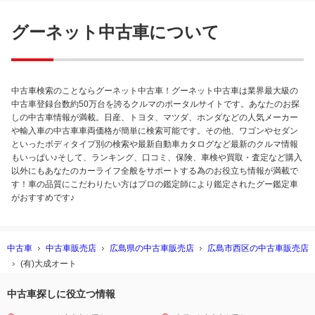
グーネット中古車について
中古車検索のことならグーネット中古車！グーネット中古車は業界最大級の
中古車登録台数約50万台を誇るクルマのポータルサイトです。あなたのお探
しの中古車情報が満載。日産、トヨタ、マツダ、ホンダなどの人気メーカー
や輸入車の中古車車両価格が簡単に検索可能です。その他、ワゴンやセダン
といったボディタイプ別の検索や最新自動車カタログなど最新のクルマ情報
もいっぱい♪そして、ランキング、口コミ、保険、車検や買取・査定など購入
以外にもあなたのカーライフ全般をサポートする為のお役立ち情報が満載で
す！車の品質にこだわりたい方はプロの鑑定師により鑑定されたグー鑑定車
がおすすめです♪
中古車
中古車販売店
広島県の中古車販売店
広島市西区の中古車販売店
(有)大成オート
中古車探しに役立つ情報