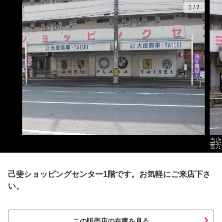
1
/
7
当店
営方
己斐ショッピングセンター1階です。お気軽にご来店下さ
い。
この販売店の在庫を見る