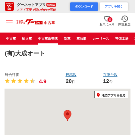
グーネットアプリ
RENEW
ダウンロード
アプリを開く
メアド不要で問い合わせ可能
0
お気に入り
閲覧履歴
中古車
輸入車
中古車販売店
新車
車買取
カーリース
整備工場
(有)大成オート
総合評価
投稿数
在庫台数
20
12
4.9
件
台
地図アプリを見る