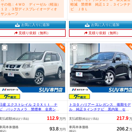
その他：４ＷＤ ディーゼル（軽油）
軽減 禁煙車 純正１２．３インチナ
１２．３型ディスプレイオーディオ
ビ ＪＢＬ
サンルーフ
お気に入りに追加
お気に入りに追加
見積り依頼（無料）
見積り依頼（無料）
日産 エクストレイル ２０Ｘｔｔ ナ
トヨタ ハリアー エレガンス 後期モデ
ビ バックカメラ 禁煙車 全席シー
ル 純正９インチナビ 黒内装 セー
トヒーター 撥水シート ＨＩＤヘッ
フティセンスＰ 寒冷地仕様 クリア
112.9
217.9
支払総額
支払総額
ド ＥＴＣ クルコン ルーフレー
ランスソナー バックカメラ ＥＴ
万円
(税込)(リ済込)
(税込)(リ済込)
ル オートライト 純正１８インチア
Ｃ ハーフレザーシート 純正１７イ
車両本体価格
車両本体価格
ルミホイール ＣＤ／ＤＶＤ再生 地
ンチアルミ ＬＥＤヘッドランプ レ
93.8
206.2
万円
(税込)
(税込)