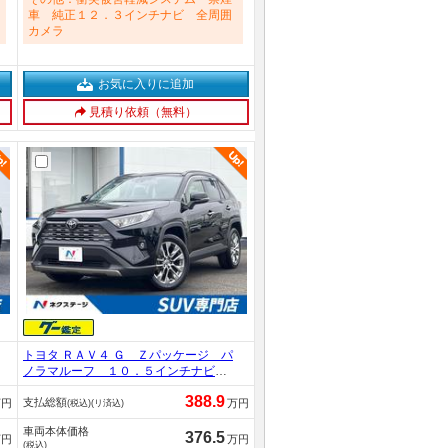
車 純正１２．３インチナビ 全周囲
カメラ
お気に入りに追加
見積り依頼（無料）
トヨタ ＲＡＶ４ Ｇ Ｚパッケージ パ
ノラマルーフ １０．５インチナビ
全周囲カメラ 合皮シート／ベンチレ
388.9
支払総額
ーション／シートヒーター デジタル
万円
万円
(税込)(リ済込)
ミラー ＬＥＤヘッドライト パワー
車両本体価格
バックドア ダウンヒルアシスト Ｂ
376.5
万円
万円
(税込)