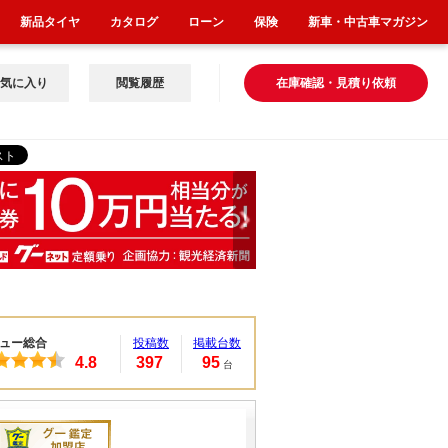
新品タイヤ
カタログ
ローン
保険
新車・中古車マガジン
気に入り
閲覧履歴
在庫確認・見積り依頼
ュー総合
投稿数
掲載台数
4.8
397
95
台