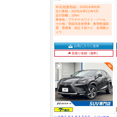
インチアルミ ＵＳＢジャッ 1500cc
年式(初度登録)：2026(令和8)年
次の車検：2029(令和11)年5月
走行距離：10km
車体色：プラチナホワイト・パール
その他：登録済未使用車 衝突軽減装
置 禁煙車 純正９型ナビ 全周囲カ
メラ
お気に入りに追加
見積り依頼（無料）
レクサス ＮＸ ＮＸ３００ Ｉパッケー