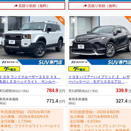
見積り依頼（無料）
見積り依頼（無料）
トヨタ ランドクルーザー２５０ ＶＸ
トヨタ ハリアーハイブリッド Ｚ レザ
丸目ＬＥＤヘッドライト サンルー
ーパッケージ モデリスタエアロ １
フ １２．３インチディスプレイオー
２．３インチナビ 全周囲カメラ 黒
784.9
339.9
支払総額
支払総額
ディオ 全周囲カメラ ＪＢＬサウン
内装 ＪＢＬサウンド 黒革シート／
万円
(税込)(リ済込)
(税込)(リ済込)
ド レーダークルーズ デジタルミラ
ベンチレーション／シートヒーター
車両本体価格
車両本体価格
ー ドラレコ ＥＴＣ ブラックレザ
デジタルミラー ステアリングヒータ
771.4
327.4
万円
(税込)
(税込)
ーシート シートクーラー 禁煙車 28
ー ＢＳＭ ヘッドアップディスプレ
00cc
イ 禁煙車 2500cc
年式(初度登録)：2025(令和7)年
年式(初度登録)：2020(令和2)年
次の車検：2028(令和10)年4月
次の車検：2027(令和9)年12月
走行距離：1.7万km
走行距離：6.9万km
車体色：プラチナホワイトパールマイ
車体色：プレシャスブラックパール
カ
その他：モデリスタエアロ 衝突被害