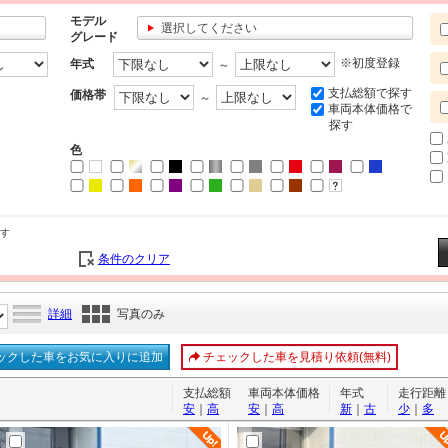
モデル
選択してください
グレード
※初度登録
年式
～
支払総額で探す
価格帯
～
車両本体価格で
探す
色
す
条件のクリア
詳細
写真のみ
ックした車をお気に入りに追加
チェックした車を見積り依頼(無料)
支払総額
車両本体価格
年式
走行距離
安
｜
高
安
｜
高
新
｜
古
少
｜
多