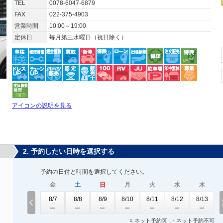
TEL
0078-6047-6879
FAX
022-375-4903
営業時間
10:00～19:00
定休日
毎月第三水曜日（祝日除く）
アイコンの説明を見る
2. 予約したい日時を選択する
予約の日付と時間を選択してください。
金
土
日
月
火
水
木
8/7
8/8
8/9
8/10
8/11
8/12
8/13
○ ネット予約可 - ネット予約不可