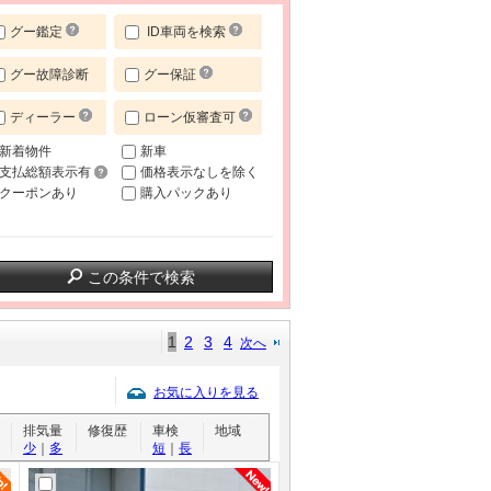
グー鑑定
ID車両を検索
グー故障診断
グー保証
ディーラー
ローン仮審査可
新着物件
新車
支払総額表示有
価格表示なしを除く
クーポンあり
購入パックあり
この条件で検索
1
2
3
4
次へ
お気に入りを見る
排気量
修復歴
車検
地域
少
｜
多
短
｜
長