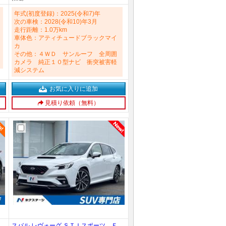
ＳＭ 禁煙車 2000cc
年式(初度登録)：2025(令和7)年
次の車検：2028(令和10)年3月
走行距離：1.0万km
車体色：アティチュードブラックマイ
カ
その他：４ＷＤ サンルーフ 全周囲
カメラ 純正１０型ナビ 衝突被害軽
減システム
お気に入りに追加
見積り依頼（無料）
スバル レヴォーグ ＳＴＩスポーツ Ｅ