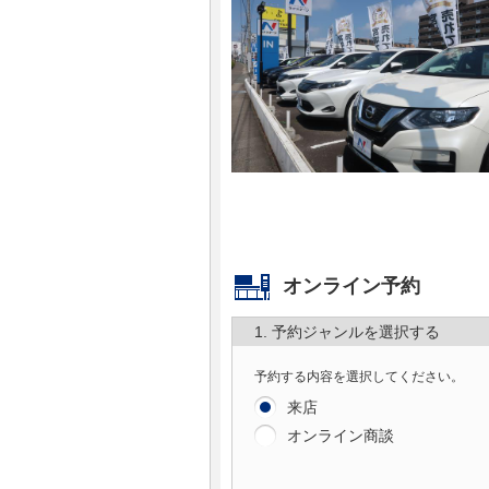
マガジン
車カタログ
自動車ローン
保険
レビュー
オンライン予約
価格相場
1. 予約ジャンルを選択する
教習所
予約する内容を選択してください。
来店
用語集
オンライン商談