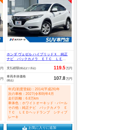
ホンダ ヴェゼル ハイブリッドＸ 純正
ナビ バックカメラ ＥＴＣ ＬＥＤ
ヘッドランプ シティブレーキ ファ
119.5
支払総額
ブリックシート 純正１６インチアル
万円
万円
(税込)(リ済込)
ミ 革巻きステアリング／パドルシフ
車両本体価格
ト オートエアコン ドライブレコー
107.8
万円
万円
(税込)
ダー フルセグ 禁煙車 1500cc
年式(初度登録)：2014(平成26)年
次の車検：2027(令和9)年4月
走行距離：6.8万km
車体色：ホワイトオーキッド・パール
その他：純正ナビ バックカメラ Ｅ
ＴＣ ＬＥＤヘッドランプ シティブ
レーキ
お気に入りに追加