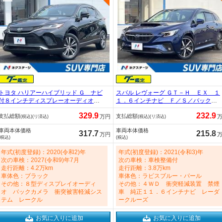
トヨタ ハリアーハイブリッド Ｇ ナビ
スバル レヴォーグ ＧＴ－Ｈ ＥＸ １
付８インチディスプレーオーディオ
１．６インチナビ Ｆ／Ｓ／バックカ
黒内装 バックカメラ ＥＴＣ デジ
メラ ファブリックシート／メモリー
329.9
232.9
支払総額
支払総額
タルミラー ハーフレザーシート パ
付きパワーシート レーダークルー
万円
(税込)(リ済込)
(税込)(リ済込)
ワーバックドア オプションＡＣ１０
ズ ＬＥＤヘッドライト ハンズフリ
車両本体価格
車両本体価格
０Ｖ電源 寒冷地仕様 純正１８イン
ーパワーバックドア 地デジ／Ａｐｐ
317.7
215.8
万円
(税込)
(税込)
チアルミホイール 地デジ 2500cc
ｌｅＣａｒＰｌａｙ 禁煙車 1800cc
年式(初度登録)：2020(令和2)年
年式(初度登録)：2021(令和3)年
次の車検：2027(令和9)年7月
次の車検：車検整備付
走行距離：4.2万km
走行距離：3.8万km
車体色：ブラック
車体色：ラピスブルー・パール
その他：８型ディスプレイオーディ
その他：４ＷＤ 衝突軽減装置 禁煙
オ バックカメラ 衝突被害軽減シス
車 純正１１．６インチナビ レーダ
テム レークル
ークルーズ
お気に入りに追加
お気に入りに追加