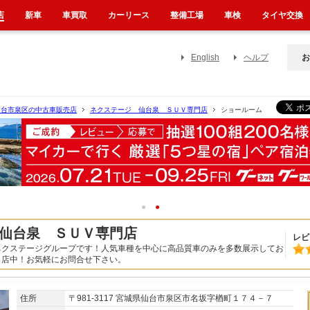
店
新車
車買取
カーリース
整備工場
車検
タイヤ交換
English
ヘルプ
お
仙台市泉区の中古車販売店
ネクステージ 仙台泉 ＳＵＶ専門店
ショールーム
1
2
仙台泉 ＳＵＶ専門店
レビ
ネクステージグループです！人気車種を中心に高品質車のみを多数展示してお
出店中！お気軽にお問合せ下さい。
住所
〒981-3117 宮城県仙台市泉区市名坂字楢町１７４－７