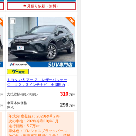
見積り依頼（無料）
トヨタ ハリアー Ｚ レザーパッケー
ジ １２．３インチナビ 全周囲カメ
ラ ブラウン内装 ＪＢＬサウンド
310
支払総額
黒革シート／ベンチレーション／シー
万円
万円
(税込)(リ済込)
トヒーター デジタルミラー ステア
車両本体価格
リングヒーター ハンズフリーパワー
298
万円
万円
(税込)
バックドア 寒冷地仕様 禁煙車 200
0cc
年式(初度登録)：2020(令和2)年
次の車検：2028(令和10)年1月
走行距離：5.7万km
車体色：プレシャスブラックパール
その他：衝突被害軽減システム 禁煙