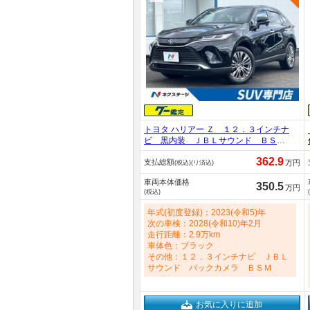
トヨタ ハリアー Ｚ １２．３インチナ
ビ 黒内装 ＪＢＬサウンド ＢＳ
Ｍ 純正１９インチアルミ ヘッドア
362.9
支払総額
ップディスプレイ パワーバックド
万円
(税込)(リ済込)
ア ＬＥＤヘッド デジタルミラー
車両本体価格
ワンオーナー レーダークルーズ 禁
350.5
万円
(税込)
煙車 2000cc
年式(初度登録)：2023(令和5)年
次の車検：2028(令和10)年2月
走行距離：2.9万km
車体色：ブラック
その他：１２．３インチナビ ＪＢＬ
サウンド バックカメラ ＢＳＭ
お気に入りに追加