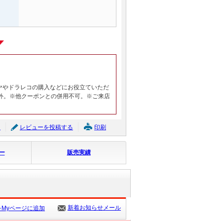
ヤやドラレコの購入などにお役立ていただ
外。※他クーポンとの併用不可。※ご来店
ジ
レビューを投稿する
印刷
ー
販売実績
新着お知らせメール
Myページに追加