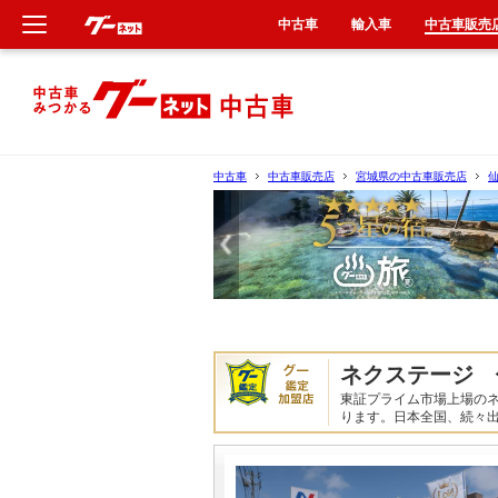
中古車
輸入車
中古車販売
新車
中古車
中古車
中古車販売店
宮城県の中古車販売店
輸入車
クルマ買取
カーリース
ネクステージ 
タイヤ交換
東証プライム市場上場の
ります。日本全国、続々
整備工場
車検