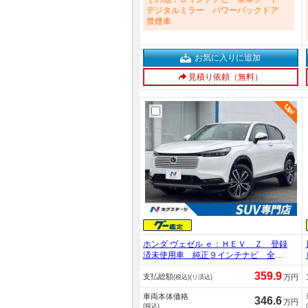
デジタルミラー パワーバックドア
禁煙車
お気に入りに追加
見積り依頼（無料）
ホンダ ヴェゼル ｅ：ＨＥＶ Ｚ 登録
済未使用車 純正９インチナビ 全周
囲カメラ プレミアムサウンド ＥＴ
359.9
支払総額
Ｃ２．０ ワイヤレス充電 ハーフレ
万円
(税込)(リ済込)
ザーシート／シートヒーター ホンダ
車両本体価格
センシング ＬＥＤヘッド 純正１８
346.6
万円
(税込)