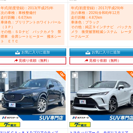
デジ 革巻きステアリング 2000cc
ーダークルーズ 禁煙車 2000cc
年式(初度登録)：2013(平成25)年
年式(初度登録)：2017(平成29)年
次の車検：車検整備付
次の車検：2026(令和8)年12月
走行距離：6.6万km
走行距離：4.8万km
車体色：ブリリアントホワイトパール
車体色：ブラック
（３Ｐ）
その他：純正９インチナビ バックカ
その他：ＳＤナビ バックカメラ 禁
メラ 衝突被害軽減システム レーダ
煙車 全席シートヒーター 撥水シー
ークルーズ
ト ＥＴＣ
お気に入りに追加
お気に入りに追加
見積り依頼（無料）
見積り依頼（無料）
マツダ ＣＸ－８ ＸＤプロアクティブ
トヨタ ハリアー Ｇ モデリスタエア