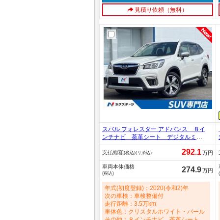
見積り依頼（無料）
スバル フォレスター アドバンス ８イ
ンチナビ 茶革シート デジタルミラ
ー パワーバックドア フロント／サ
292.1
支払総額
イド／バックカメラ パワーシート／
万円
(税込)(リ済込)
シートメモリー／全席シートヒータ
車両本体価格
ー 純正１８インチアルミホイール
274.9
万円
(税込)
ステアリングヒーター 禁煙車 2000c
c
年式(初度登録)：2020(令和2)年
次の車検：車検整備付
走行距離：3.5万km
車体色：クリスタルホワイト・パール
その他：８インチナビ 茶革シート