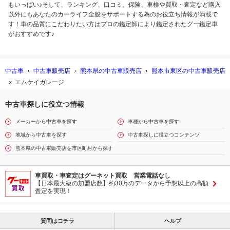
もいっぱい♪そして、ランキング、口コミ、保険、車検や買取・査定など購入
以外にもあなたのカーライフ全般をサポートする為のお役立ち情報が満載で
す！車の品質にこだわりたい方はプロの鑑定師により鑑定されたグー鑑定車
がおすすめです♪
中古車
中古車販売店
熊本県の中古車販売店
熊本市東区の中古車販売店
エムケイガレージ
中古車探しに役立つ情報
メーカーから中古車を探す
車種から中古車を探す
地域から中古車を探す
中古車探しに役立つコンテンツ
熊本県の中古車販売店を市区町村から探す
車買取・車査定はグーネット買取 営業電話なし
【日本最大級の加盟店数】約30万のデータから予想以上の高額
査定を実現！
質問はコチラ
ヘルプ