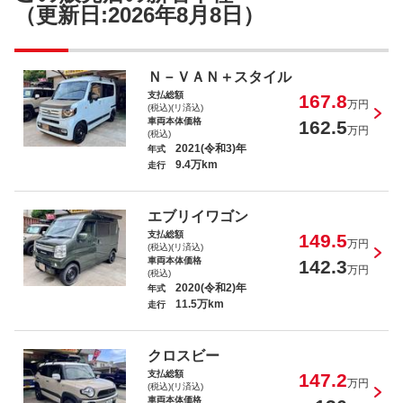
（更新日:2026年8月8日）
Ｎ－ＶＡＮ＋スタイル
支払総額
167.8
万円
(税込)(リ済込)
車両本体価格
162.5
万円
(税込)
2021(令和3)年
年式
9.4万km
走行
エブリイワゴン
支払総額
149.5
万円
(税込)(リ済込)
車両本体価格
142.3
万円
(税込)
2020(令和2)年
年式
11.5万km
走行
クロスビー
支払総額
147.2
万円
(税込)(リ済込)
車両本体価格