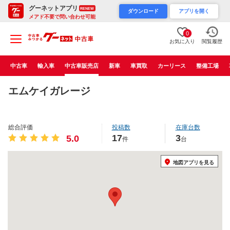
グーネットアプリ
RENEW
ダウンロード
アプリを開く
メアド不要で問い合わせ可能
0
お気に入り
閲覧履歴
中古車
輸入車
中古車販売店
新車
車買取
カーリース
整備工場
エムケイガレージ
総合評価
投稿数
在庫台数
17
3
5.0
件
台
地図アプリを見る