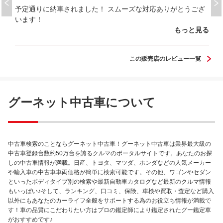
予定通りに納車されました！ スムーズな対応ありがとうござ
います！
もっと見る
この販売店のレビュー一覧
グーネット中古車について
中古車検索のことならグーネット中古車！グーネット中古車は業界最大級の
中古車登録台数約50万台を誇るクルマのポータルサイトです。あなたのお探
しの中古車情報が満載。日産、トヨタ、マツダ、ホンダなどの人気メーカー
や輸入車の中古車車両価格が簡単に検索可能です。その他、ワゴンやセダン
といったボディタイプ別の検索や最新自動車カタログなど最新のクルマ情報
もいっぱい♪そして、ランキング、口コミ、保険、車検や買取・査定など購入
以外にもあなたのカーライフ全般をサポートする為のお役立ち情報が満載で
す！車の品質にこだわりたい方はプロの鑑定師により鑑定されたグー鑑定車
がおすすめです♪