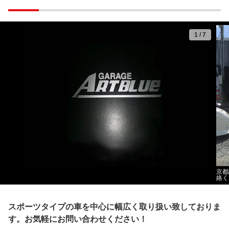
1
/
7
京都
絡く
スポーツタイプの車を中心に幅広く取り扱い致しておりま
す。お気軽にお問い合わせください！