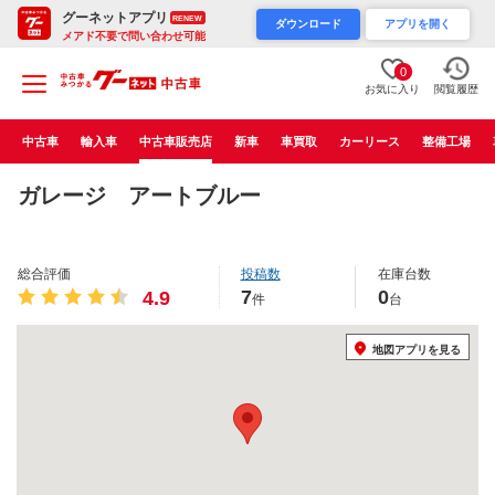
グーネットアプリ
RENEW
ダウンロード
アプリを開く
メアド不要で問い合わせ可能
0
お気に入り
閲覧履歴
中古車
輸入車
中古車販売店
新車
車買取
カーリース
整備工場
ガレージ アートブルー
総合評価
投稿数
在庫台数
7
0
4.9
件
台
地図アプリを見る