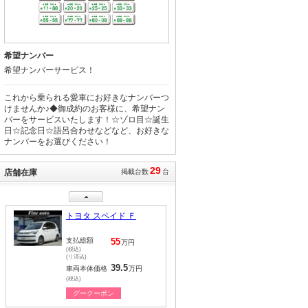
支払総額
55
万円
(税込)
(リ済込)
39.5
車両本体価格
万円
希望ナンバー
(税込)
希望ナンバーサービス！
グークーポン
これから乗られる愛車にお好きなナンバーつ
日産 セレナ ライダー
けませんか♪◆御成約のお客様に、希望ナン
プロパイロットエディシ
バーをサービスいたします！☆ゾロ目☆誕生
ョン
日☆記念日☆語呂合わせなどなど、お好きな
支払総額
105.2
万円
ナンバーをお選びください！
(税込)
(リ済込)
89.5
車両本体価格
万円
29
(税込)
店舗在庫
掲載台数
台
グークーポン
日産 セレナ ハイウェイ
スター Ｖセレクション
支払総額
110.4
万円
(税込)
(リ済込)
103.5
車両本体価格
万円
(税込)
グークーポン