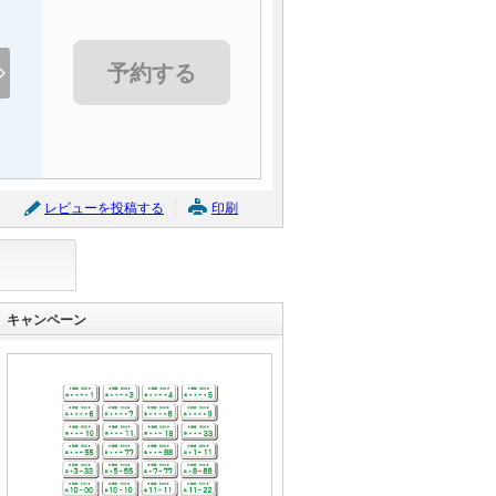
予約する
日産 デイズルークス ハ
イウェイスター Ｓ
支払総額
45
万円
(税込)
レビューを投稿する
印刷
(リ済込)
34.5
車両本体価格
万円
(税込)
グークーポン
日産 セレナ ハイウェイ
キャンペーン
スターＳ－ＨＶアドバン
スドセーフティパック
支払総額
63.3
万円
(税込)
(リ済込)
47.5
車両本体価格
万円
(税込)
グークーポン
トヨタ スペイド Ｆ