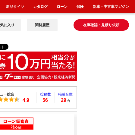
新品タイヤ
カタログ
ローン
保険
新車・中古車マガジン
気に入り
閲覧履歴
在庫確認・見積り依頼
ュー総合
投稿数
掲載台数
4.9
56
29
台