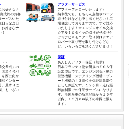
ト
アフターサービス
にお好きなナ
アフターフォローいたします♪
◆御成約のお客
納車後でも、もちろん点検やパーツ
サービスいた
取り付けなどお申し出ください！工
生日☆記念日
場併設しておりますので、すぐ対応
、お好きなナ
いたします！☆エンジンオイル交換
い！
☆アルミ＆タイヤの取り寄せ取り付
け☆ナビ＆モニター取り付け☆エア
ロパーツ取り寄せ取り付けなどな
ど、いろいろご相談くださいませ！
保証
・・♪
あんしんアフター保証（無償）
橋交差点」の
日本ワランティ協会所属のＥＧＳ保
。国道４号バ
証加盟店です。エンジン関係・動力
」を西に向か
伝達機構・ステアリング機構・ブレ
浦和インター
ーキ機構の４３部位を保証対象部位
分。最寄りに
とした保証です。１２ヶ月・走行距
園」もござい
離無制限での保証サービスになりま
す。※国産車の新車登録から１５年
以内、１５万ｋｍ以下の車両に限り
ます。