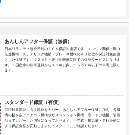
あんしんアフター保証（無償）
日本ワランティ協会所属のＥＧＳ保証加盟店です。エンジン関係・動力
伝達機構・ステアリング機構・ブレーキ機構の４３部位を保証対象部位
とした保証です。１２ヶ月・走行距離無制限での保証サービスになりま
す。※国産車の新車登録から１５年以内、１５万ｋｍ以下の車両に限り
ます。
スタンダード保証（有償）
保証対象部位１５１部位をカバー。あんしんアフター保証に加え、各機
構の幅を広げエアコン機構やサスペンション機構、窓・ドア機構、装備
品までカバーした内容になっております。※年式・排気量・走行距離に
より保証金額が変動しますのでスタッフにご確認ください。