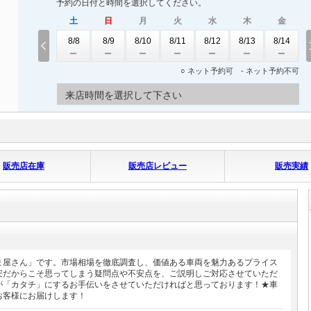
予約の日付と時間を選択してください。
土
日
月
火
水
木
金
8/8
8/9
8/10
8/11
8/12
8/13
8/14
○ ネット予約可 - ネット予約不可
来店時間を選択して下さい
販売店在庫
販売店レビュー
販売実績
ま屋さん」です。市場相場を徹底調査し、価値ある車両を魅力あるプライス
安だからこそ思ってしまう疑問点や不安点を、ご説明しご対応させていただ
が「カタチ」にするお手伝いをさせていただければと思っております！★車
お客様にお届けします！