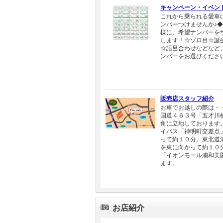
キャンペーン・イベン
これから乗られる愛車
ンバーつけませんか♪
様に、希望ナンバーを
します！☆ゾロ目☆誕
☆語呂合わせなどなど
ンバーをお選びくださ
販売店スタッフ紹介
お車でお越しの際は・
国道４６３号「五才川
角に立地しております
イパス「神明町交差点
って約１０分。東北道
を東に向かって約１０
「イオンモール浦和美
ます。
お店紹介