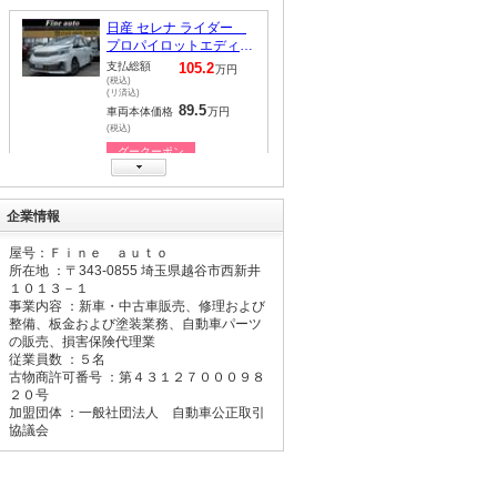
ダイハツ ムーヴキャン
バス Ｘ ＳＡＩＩ
支払総額
64.8
万円
(税込)
(リ済込)
54.5
車両本体価格
万円
(税込)
グークーポン
日産 セレナ ハイウェイ
企業情報
スター Ｖセレ＋セーフ
ティＩＩ ＳＨＶ
支払総額
83.3
万円
屋号：Ｆｉｎｅ ａｕｔｏ
(税込)
所在地 ：〒
343-0855
埼玉県越谷市西新井
(リ済込)
67.5
１０１３－１
車両本体価格
万円
事業内容 ：新車・中古車販売、修理および
(税込)
整備、板金および塗装業務、自動車パーツ
グークーポン
の販売、損害保険代理業
従業員数 ：５名
古物商許可番号 ：第４３１２７０００９８
ホンダ Ｎ－ＢＯＸ Ｇ・
２０号
Ｌパッケージ
加盟団体 ：一般社団法人 自動車公正取引
支払総額
52
万円
協議会
(税込)
(リ済込)
47.5
車両本体価格
万円
(税込)