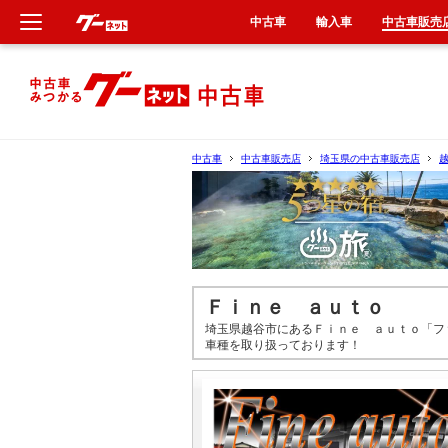
中古車
輸入車
中古車販売
新車
中古車
中古車
中古車販売店
埼玉県の中古車販売店
輸入車
クルマ買取
カーリース
Ｆｉｎｅ ａｕｔｏ
埼玉県越谷市にあるＦｉｎｅ ａｕｔｏ「フ
タイヤ交換
車種を取り扱っております！
整備工場
車検