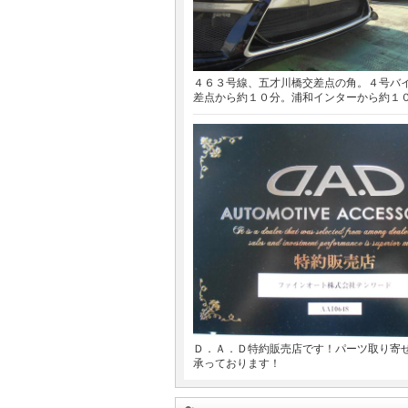
４６３号線、五才川橋交差点の角。４号バ
差点から約１０分。浦和インターから約１
Ｄ．Ａ．Ｄ特約販売店です！パーツ取り寄
承っております！