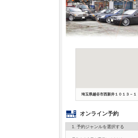
マガジン
車カタログ
自動車ローン
保険
レビュー
価格相場
埼玉県越谷市西新井１０１３－１
教習所
オンライン予約
用語集
1. 予約ジャンルを選択する