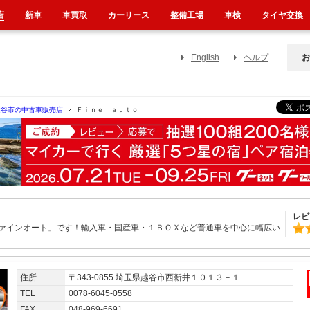
店
新車
車買取
カーリース
整備工場
車検
タイヤ交換
English
ヘルプ
お
越谷市の中古車販売店
Ｆｉｎｅ ａｕｔｏ
レビ
ァインオート」です！輸入車・国産車・１ＢＯＸなど普通車を中心に幅広い
住所
〒343-0855 埼玉県越谷市西新井１０１３－１
TEL
0078-6045-0558
FAX
048-969-6691