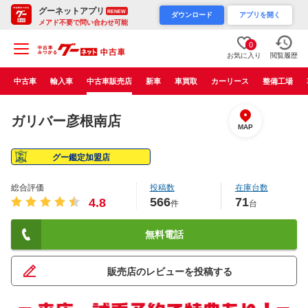
グーネットアプリ
RENEW
ダウンロード
アプリを開く
メアド不要で問い合わせ可能
0
お気に入り
閲覧履歴
中古車
輸入車
中古車販売店
新車
車買取
カーリース
整備工場
ガリバー彦根南店
MAP
グー鑑定加盟店
総合評価
投稿数
在庫台数
566
71
4.8
件
台
無料電話
販売店のレビューを投稿する