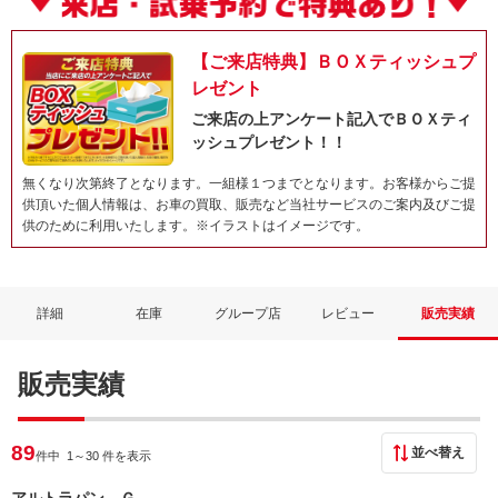
【ご来店特典】ＢＯＸティッシュプ
レゼント
ご来店の上アンケート記入でＢＯＸティ
ッシュプレゼント！！
無くなり次第終了となります。一組様１つまでとなります。お客様からご提
供頂いた個人情報は、お車の買取、販売など当社サービスのご案内及びご提
供のために利用いたします。※イラストはイメージです。
詳細
在庫
グループ店
レビュー
販売実績
販売実績
89
並べ替え
件中 1
～30 件を表示
アルトラパン Ｇ