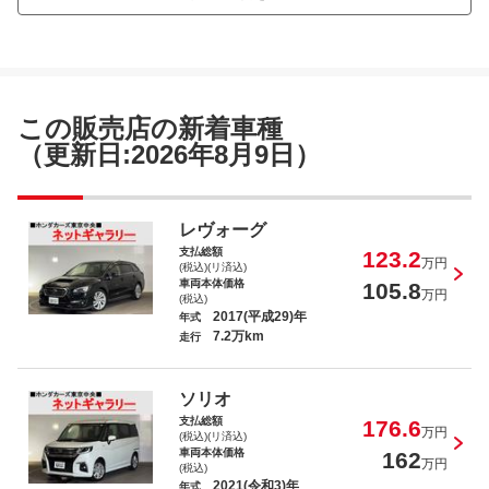
ステップワゴン Ｇ Ｅセレクション
この販売店の新着車種
（更新日:2026年8月9日）
フィット ホーム
レヴォーグ
支払総額
123.2
万円
(税込)(リ済込)
車両本体価格
105.8
万円
(税込)
2017(平成29)年
年式
7.2万km
走行
ソリオ ハイブリッドＳＺ
ソリオ
支払総額
176.6
万円
(税込)(リ済込)
車両本体価格
162
万円
(税込)
2021(令和3)年
年式