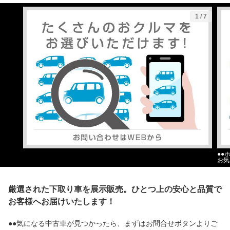
1
/
7
●●
お気
厳選された下取り車を展示販売。ひとつ上の安心と品質で
お客様へお届けいたします！
●●気になる中古車が見つかったら、まずはお問合せボタンよりご