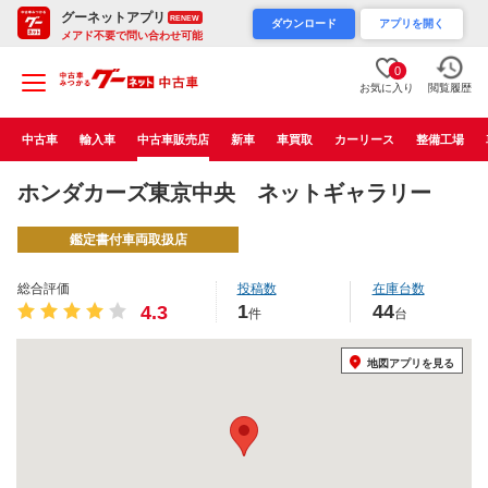
グーネットアプリ
RENEW
ダウンロード
アプリを開く
メアド不要で問い合わせ可能
0
お気に入り
閲覧履歴
中古車
輸入車
中古車販売店
新車
車買取
カーリース
整備工場
ホンダカーズ東京中央 ネットギャラリー
鑑定書付車両取扱店
総合評価
投稿数
在庫台数
1
44
4.3
件
台
地図アプリを見る