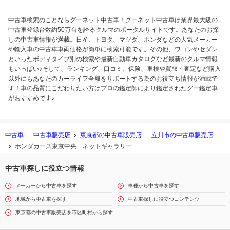
中古車検索のことならグーネット中古車！グーネット中古車は業界最大級の
中古車登録台数約50万台を誇るクルマのポータルサイトです。あなたのお探
しの中古車情報が満載。日産、トヨタ、マツダ、ホンダなどの人気メーカー
や輸入車の中古車車両価格が簡単に検索可能です。その他、ワゴンやセダン
といったボディタイプ別の検索や最新自動車カタログなど最新のクルマ情報
もいっぱい♪そして、ランキング、口コミ、保険、車検や買取・査定など購入
以外にもあなたのカーライフ全般をサポートする為のお役立ち情報が満載で
す！車の品質にこだわりたい方はプロの鑑定師により鑑定されたグー鑑定車
がおすすめです♪
中古車
中古車販売店
東京都の中古車販売店
立川市の中古車販売店
ホンダカーズ東京中央 ネットギャラリー
中古車探しに役立つ情報
メーカーから中古車を探す
車種から中古車を探す
地域から中古車を探す
中古車探しに役立つコンテンツ
東京都の中古車販売店を市区町村から探す