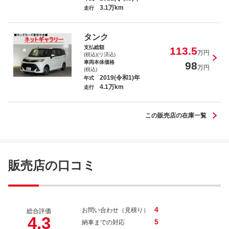
3.1万km
走行
スペイド Ｇ
タンク
支払総額
113.5
万円
(税込)(リ済込)
車両本体価格
98
万円
(税込)
2019(令和1)年
年式
4.1万km
フリード Ｇ ジャストセレクション
走行
この販売店の在庫一覧
ＣＲ－Ｚ αブラックレーベル
販売店の口コミ
4
お問い合わせ（見積り）
総合評価
4.3
5
納車までの対応