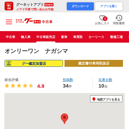
グーネットアプリ
RENEW
ダウンロード
アプリを開く
メアド不要で問い合わせ可能
0
お気に入り
閲覧履歴
中古車
輸入車
中古車販売店
新車
車買取
カーリース
整備工場
オンリーワン ナガシマ
鑑定書付車両取扱店
グー鑑定加盟店
総合評価
投稿数
在庫台数
34
10
4.9
件
台
地図アプリを見る