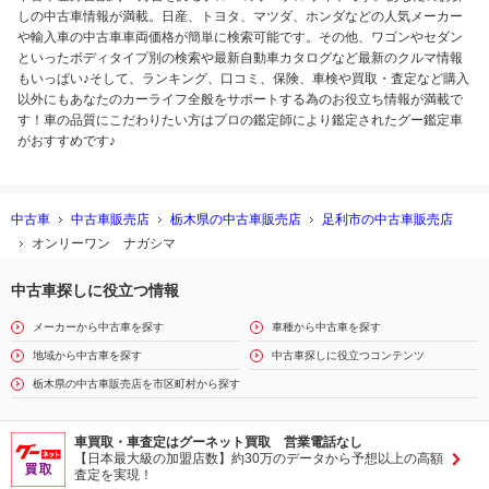
しの中古車情報が満載。日産、トヨタ、マツダ、ホンダなどの人気メーカー
や輸入車の中古車車両価格が簡単に検索可能です。その他、ワゴンやセダン
といったボディタイプ別の検索や最新自動車カタログなど最新のクルマ情報
もいっぱい♪そして、ランキング、口コミ、保険、車検や買取・査定など購入
以外にもあなたのカーライフ全般をサポートする為のお役立ち情報が満載で
す！車の品質にこだわりたい方はプロの鑑定師により鑑定されたグー鑑定車
がおすすめです♪
中古車
中古車販売店
栃木県の中古車販売店
足利市の中古車販売店
オンリーワン ナガシマ
中古車探しに役立つ情報
メーカーから中古車を探す
車種から中古車を探す
地域から中古車を探す
中古車探しに役立つコンテンツ
栃木県の中古車販売店を市区町村から探す
車買取・車査定はグーネット買取 営業電話なし
【日本最大級の加盟店数】約30万のデータから予想以上の高額
査定を実現！