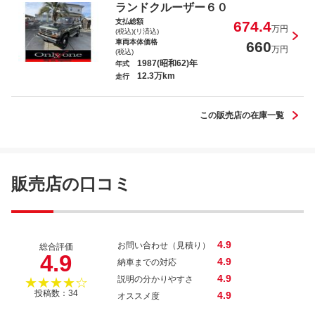
ランドクルーザー６０
支払総額
674.4
万円
(税込)(リ済込)
車両本体価格
660
万円
(税込)
1987(昭和62)年
年式
12.3万km
走行
この販売店の在庫一覧
販売店の口コミ
4.9
お問い合わせ（見積り）
総合評価
4.9
4.9
納車までの対応
4.9
説明の分かりやすさ
★★★★☆
投稿数：34
4.9
オススメ度