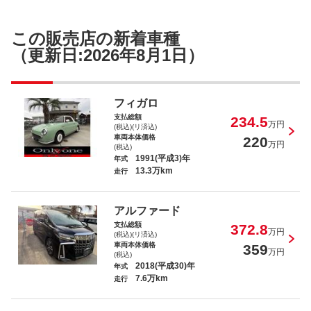
この販売店の新着車種
（更新日:2026年8月1日）
フィガロ
支払総額
234.5
万円
(税込)(リ済込)
車両本体価格
220
万円
(税込)
1991(平成3)年
年式
13.3万km
走行
アルファード
支払総額
372.8
万円
(税込)(リ済込)
車両本体価格
359
万円
(税込)
2018(平成30)年
年式
7.6万km
走行