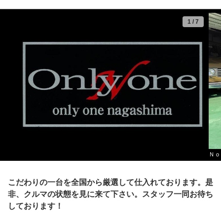
1
/
7
Ｎｏ
こだわりの一台を全国から厳選して仕入れております。是
非、クルマの状態を見に来て下さい。スタッフ一同お待ち
しております！