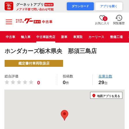
グーネットアプリ
RENEW
ダウンロード
アプリを開く
メアド不要で問い合わせ可能
0
お気に入り
閲覧履歴
中古車
輸入車
中古車販売店
新車
車買取
カーリース
整備工場
ホンダカーズ栃木県央 那須三島店
鑑定書付車両取扱店
総合評価
投稿数
在庫台数
0
29
0
件
台
地図アプリを見る