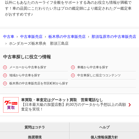
以外にもあなたのカーライフ全般をサポートする為のお役立ち情報が満載で
す！車の品質にこだわりたい方はプロの鑑定師により鑑定されたグー鑑定車
がおすすめです♪
中古車
中古車販売店
栃木県の中古車販売店
那須塩原市の中古車販売店
ホンダカーズ栃木県央 那須三島店
中古車探しに役立つ情報
メーカーから中古車を探す
車種から中古車を探す
地域から中古車を探す
中古車探しに役立つコンテンツ
栃木県の中古車販売店を市区町村から探す
車買取・車査定はグーネット買取 営業電話なし
【日本最大級の加盟店数】約30万のデータから予想以上の高額
査定を実現！
質問はコチラ
ヘルプ
推奨環境
個人情報保護方針