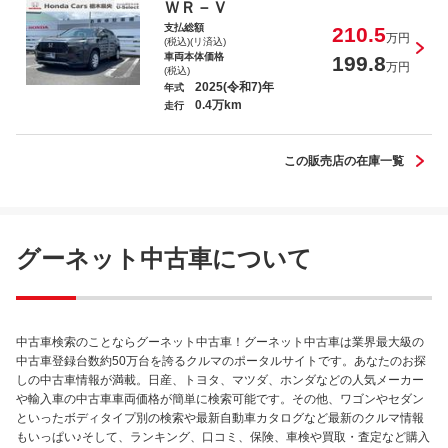
ＷＲ－Ｖ
支払総額
210.5
万円
(税込)(リ済込)
車両本体価格
199.8
万円
(税込)
2025(令和7)年
年式
0.4万km
フィットハイブリッド ハイブリッド・１０
走行
ｔｈアニバーサリー
この販売店の在庫一覧
Ｎ－ＷＧＮカスタム Ｌ・ターボホンダセ
グーネット中古車について
ンシング
中古車検索のことならグーネット中古車！グーネット中古車は業界最大級の
中古車登録台数約50万台を誇るクルマのポータルサイトです。あなたのお探
しの中古車情報が満載。日産、トヨタ、マツダ、ホンダなどの人気メーカー
や輸入車の中古車車両価格が簡単に検索可能です。その他、ワゴンやセダン
といったボディタイプ別の検索や最新自動車カタログなど最新のクルマ情報
もいっぱい♪そして、ランキング、口コミ、保険、車検や買取・査定など購入