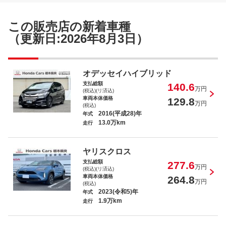
ＣＸ－３０ ２０Ｓプロアクティブツーリン
グセレクション
この販売店の新着車種
（更新日:2026年8月3日）
ステップワゴンスパーダ スパーダホンダ
オデッセイハイブリッド
センシング
支払総額
140.6
万円
(税込)(リ済込)
車両本体価格
129.8
万円
(税込)
2016(平成28)年
年式
13.0万km
走行
ロッキー Ｇ
ヤリスクロス
支払総額
277.6
万円
(税込)(リ済込)
車両本体価格
264.8
万円
(税込)
2023(令和5)年
年式
1.9万km
走行
ヴェゼル Ｘ・ホンダセンシング