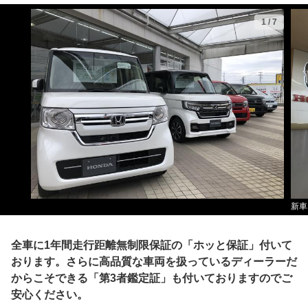
1
/
7
新車
全車に1年間走行距離無制限保証の「ホッと保証」付いて
おります。さらに高品質な車両を扱っているディーラーだ
からこそできる「第3者鑑定証」も付いておりますのでご
安心ください。