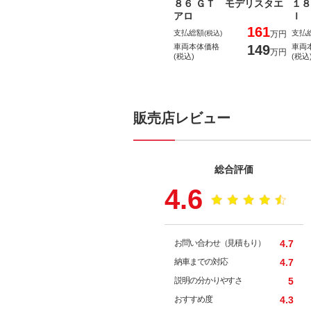
８６ ＧＴ モデリスタエ
１８
アロ
Ｉ 
161
支払総額
支払
(税込)
万円
149
車両本体価格
車両
万円
(税込)
(税込
販売店レビュー
総合評価
4.6
お問い合わせ（見積もり）
4.7
納車までの対応
4.7
説明の分かりやすさ
5
おすすめ度
4.3