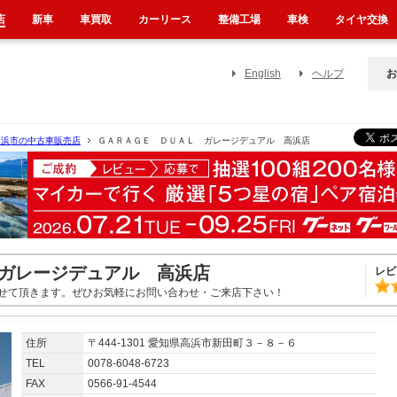
店
新車
車買取
カーリース
整備工場
車検
タイヤ交換
English
ヘルプ
お
高浜市の中古車販売店
ＧＡＲＡＧＥ ＤＵＡＬ ガレージデュアル 高浜店
ガレージデュアル 高浜店
レビ
せて頂きます。ぜひお気軽にお問い合わせ・ご来店下さい！
住所
〒444-1301 愛知県高浜市新田町３－８－６
TEL
0078-6048-6723
FAX
0566-91-4544