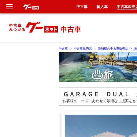
中古車
輸入車
中古車販売
新車
中古車
中古車
中古車販売店
愛知県の中古車販売店
輸入車
クルマ買取
カーリース
ＧＡＲＡＧＥ ＤＵＡＬ 
お客様のニーズにあわせて最適なご提案をさ
タイヤ交換
整備工場
車検