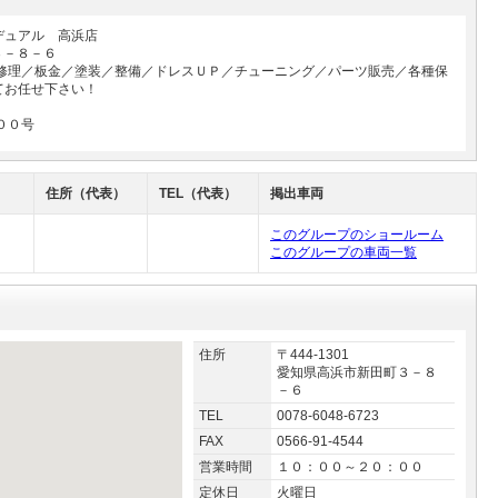
デュアル 高浜店
３－８－６
／修理／板金／塗装／整備／ドレスＵＰ／チューニング／パーツ販売／各種保
てお任せ下さい！
００号
住所（代表）
TEL（代表）
掲出車両
このグループのショールーム
このグループの車両一覧
住所
〒444-1301
愛知県高浜市新田町３－８
－６
TEL
0078-6048-6723
FAX
0566-91-4544
営業時間
１０：００～２０：００
定休日
火曜日