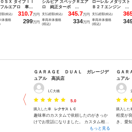
０ＳＸ タイプＩＩ
シルビア スペックＲエア
ローレル メダリスト
フルエアロ 車…
ロ 純正ターボ …
Ｂ２７エンジン …
310.7
345.7
36
総額
支払総額
支払総額
(税込)
万円
(税込)
万円
(税込)
299
334
34
本体価格
車両本体価格
車両本体価格
万円
万円
)
(税込)
(税込)
ＧＡＲＡＧＥ ＤＵＡＬ ガレージデ
ＧＡＲ
ュアル 高浜店
ュアル
LC大橋
5.0
購入した車
レクサス ＬＣ
購入した
趣味車のカスタムで依頼したのがきっか
程度が
けでお世話になりました。 カスタム相談
き、愛
の打合せ時にセカンドカーでレクサス探
もっと見る
きあり