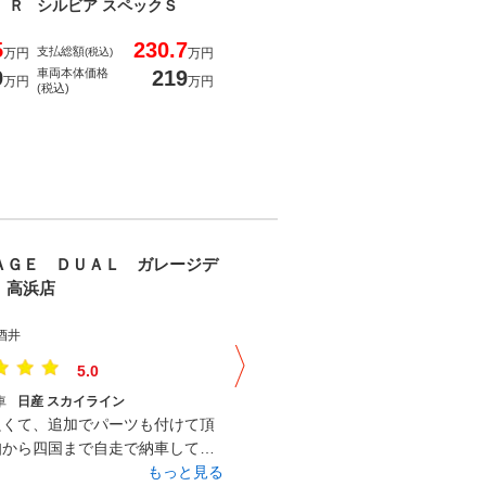
 Ｒ
シルビア スペックＳ
5
230.7
支払総額
万円
(税込)
万円
9
219
車両本体価格
万円
万円
(税込)
ＡＧＥ ＤＵＡＬ ガレージデ
ＧＡＲＡＧＥ ＤＵＡＬ ガレ
 高浜店
ュアル 高浜店
酒井
３３ｽｶｲﾗｲﾝ
5.0
5.0
車
日産 スカイライン
購入した車
日産 スカイライン
良くて、追加でパーツも付けて頂
お店は小さく、スタッフも少なか
知から四国まで自走で納車して頂
すが、お客さんが多く混んでいま
がたかったです。これからも末永
もっと見る
気配りもよく、お子様連れのお客
もっ