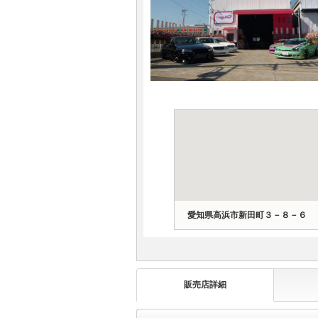
マガジン
車カタログ
自動車ローン
保険
レビュー
価格相場
愛知県高浜市新田町３－８－６
教習所
用語集
販売店詳細