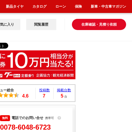
新品タイヤ
カタログ
ローン
保険
新車・中古車マガジン
気に入り
閲覧履歴
在庫確認・見積り依頼
ュー総合
投稿数
掲載台数
4.6
7
5
台
電話でのお問い合せ
携帯可
？
0078-6048-6723