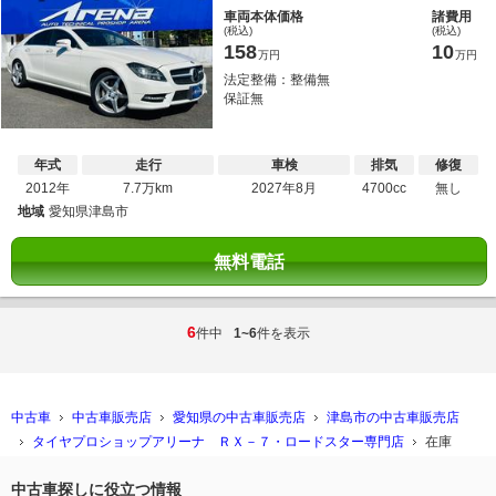
車両本体価格
諸費用
(税込)
(税込)
158
10
万円
万円
法定整備：整備無
保証無
年式
走行
車検
排気
修復
2012年
7.7万km
2027年8月
4700cc
無し
地域
愛知県津島市
無料電話
6
件中
1~6
件を表示
中古車
中古車販売店
愛知県の中古車販売店
津島市の中古車販売店
タイヤプロショップアリーナ ＲＸ－７・ロードスター専門店
在庫
中古車探しに役立つ情報