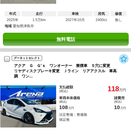
年式
走行
車検
排気
修復
2025年
1.5万km
2027年10月
2400cc
無し
地域
愛知県津島市
無料電話
グーネットセレクト
アクア Ｇ Ｇ’ｓ ワンオーナー 禁煙車 ５穴に変更
リヤディスクブレーキ変更 Ｊライン リアアクスル 車高
調 ワン...
118
支払総額
万円
(税込)
車両本体価格
諸費用
(税込)
(税込)
108
10
万円
万円
法定整備：整備無
保証無