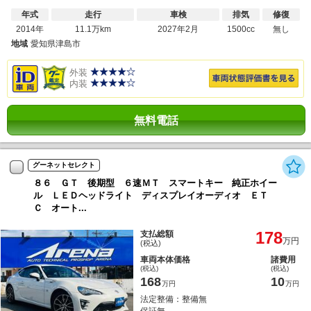
年式
走行
車検
排気
修復
2014年
11.1万km
2027年2月
1500cc
無し
地域
愛知県津島市
外装
内装
無料電話
グーネットセレクト
８６ ＧＴ 後期型 ６速ＭＴ スマートキー 純正ホイー
ル ＬＥＤヘッドライト ディスプレイオーディオ ＥＴ
Ｃ オート...
178
支払総額
万円
(税込)
車両本体価格
諸費用
(税込)
(税込)
168
10
万円
万円
法定整備：整備無