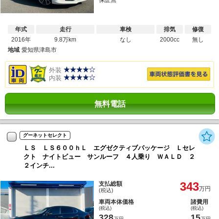
保証無
年式
走行
車検
排気
修復
2016年
9.8万km
なし
2000cc
無し
地域
愛知県津島市
外装
内装
無料電話
グーネットセレクト
ＬＳ ＬＳ６００ｈＬ エグゼクティブパッケージ Ｌセレ
クト ナイトビュー サンルーフ ４人乗り ＷＡＬＤ ２
２インチ...
343
支払総額
万円
(税込)
車両本体価格
諸費用
(税込)
(税込)
328
15
万円
万円