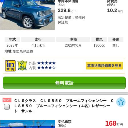
車両本体価格
諸費用
(税込)
(税込)
229.8
10.2
万円
万円
法定整備：整備付
保証無
年式
走行
車検
排気
修復
2023年
4.1万km
2028年6月
1300cc
無し
地域
愛知県津島市
外装
内装
無料電話
NEW!!
ＣＬＳクラス ＣＬＳ５５０ ブルーエフィシェンシー Ｃ
ＬＳ５５０ ブルーエフィシェンシー（４名）レザーシー
ト サンル...
168
支払総額
万円
(税込)