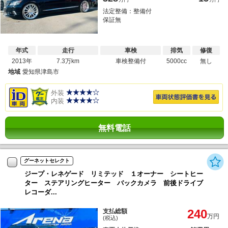
法定整備：整備付
保証無
年式
走行
車検
排気
修復
2013年
7.3万km
車検整備付
5000cc
無し
地域
愛知県津島市
外装
内装
無料電話
グーネットセレクト
ジープ・レネゲード リミテッド １オーナー シートヒー
ター ステアリングヒーター バックカメラ 前後ドライブ
レコーダ...
240
支払総額
万円
(税込)