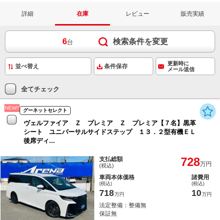
詳細
在庫
レビュー
販売実績
6
検索条件を変更
台
更新時に
条件保存
メール送信
全てチェック
NEW!!
グーネットセレクト
ヴェルファイア Ｚ プレミア Ｚ プレミア【７名】黒革
シート ユニバーサルサイドステップ １３．２型有機ＥＬ
後席ディ...
728
支払総額
万円
(税込)
車両本体価格
諸費用
(税込)
(税込)
718
10
万円
万円
法定整備：整備無
保証無