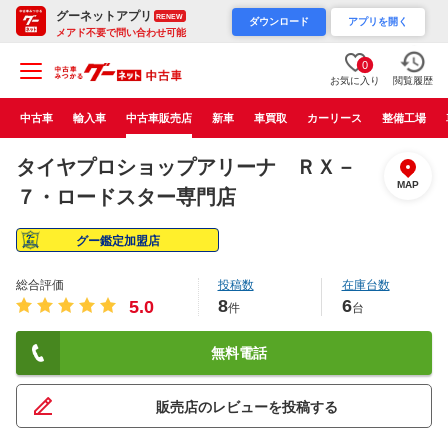
グーネットアプリ
RENEW
ダウンロード
アプリを開く
メアド不要で問い合わせ可能
0
お気に入り
閲覧履歴
中古車
輸入車
中古車販売店
新車
車買取
カーリース
整備工場
タイヤプロショップアリーナ ＲＸ－
MAP
７・ロードスター専門店
グー鑑定加盟店
総合評価
投稿数
在庫台数
8
6
5.0
件
台
無料電話
販売店のレビューを投稿する