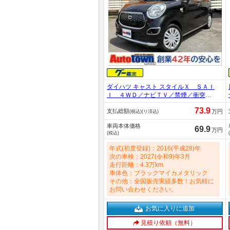
ダイハツ キャスト スタイルＸ ＳＡＩ
Ｉ ４ＷＤ／ナビＴＶ／禁煙／衝突軽
減ブレーキ／Ｂｌｕｅｔｏｏｔｈオー
73.9
支払総額
ディオ／フルセグ／スマートキー／オ
万円
(税込)(リ済込)
ートライト／アイドリングストップ／
車両本体価格
オートエアコン／ベンチシート／オー
69.9
万円
(税込)
トドアミラー／走行４．２万ｋｍ 660c
c
年式(初度登録)：2016(平成28)年
次の車検：2027(令和9)年3月
走行距離：4.3万km
車体色：ブラックマイカメタリック
その他：全国販売実績多数！お気軽に
お問い合わせください。
お気に入りに追加
見積り依頼（無料）