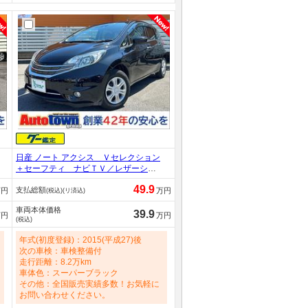
日産 ノート アクシス Ｖセレクション
＋セーフティ ナビＴＶ／レザーシー
ト／ワンオーナー／禁煙／ＥＴＣ／衝
49.9
支払総額
突軽減ブレーキ／Ｂｌｕｅｔｏｏｔｈ
万円
万円
(税込)(リ済込)
オーディオ／フルセグＴＶ／純正ＬＥ
車両本体価格
Ｄヘッドライト／車線逸脱／オートエ
39.9
万円
万円
(税込)
アコン／スーパーチャージャー／ＰＶ
ガラス 1200cc
年式(初度登録)：2015(平成27)後
次の車検：車検整備付
走行距離：8.2万km
車体色：スーパーブラック
その他：全国販売実績多数！お気軽に
お問い合わせください。