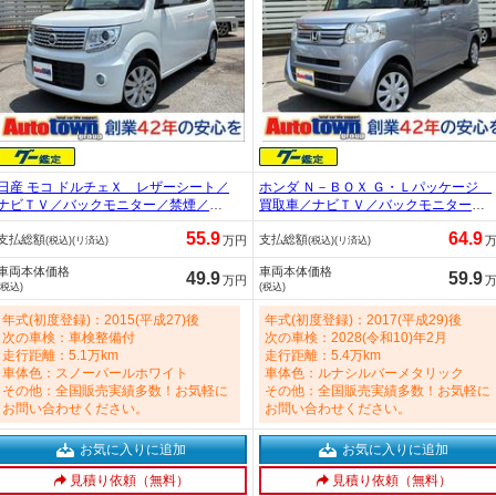
日産 モコ ドルチェＸ レザーシート／
ホンダ Ｎ－ＢＯＸ Ｇ・Ｌパッケージ
ナビＴＶ／バックモニター／禁煙／ス
買取車／ナビＴＶ／バックモニター／
マートキー／Ｂｌｕｅｔｏｏｔｈオー
禁煙／軽減ブレーキ／１オーナー／Ｅ
55.9
64.9
支払総額
支払総額
ディオ／ＨＩＤヘッドライト／ＥＴＣ
ＴＣ／スマートキー／オートエアコン
万円
(税込)(リ済込)
(税込)(リ済込)
／フォグランプ／純正アルミ／オート
／アイドリングストップ／ＣＤ／サイ
車両本体価格
車両本体価格
エアコン／フルセグＴＶ／アイドリン
ドエアバック／カーテンエアバック／
49.9
59.9
万円
(税込)
(税込)
グストップ 660cc
プライバシーガラス／後期 660cc
年式(初度登録)：2015(平成27)後
年式(初度登録)：2017(平成29)後
次の車検：車検整備付
次の車検：2028(令和10)年2月
走行距離：5.1万km
走行距離：5.4万km
車体色：スノーパールホワイト
車体色：ルナシルバーメタリック
その他：全国販売実績多数！お気軽に
その他：全国販売実績多数！お気軽に
お問い合わせください。
お問い合わせください。
お気に入りに追加
お気に入りに追加
見積り依頼（無料）
見積り依頼（無料）