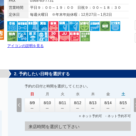
FAX
0568-65-7731
営業時間
平日９：００～１９：００ 日祝９：００～１８：３０
定休日
毎週火曜日 ※年末年始休暇：12月27日～1月2日
アイコンの説明を見る
2. 予約したい日時を選択する
予約の日付と時間を選択してください。
日
月
火
水
木
金
土
8/9
8/10
8/11
8/12
8/13
8/14
8/15
○ ネット予約可 - ネット予約不可
来店時間を選択して下さい