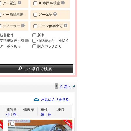
グー鑑定
ID車両を検索
グー故障診断
グー保証
ディーラー
ローン仮審査可
新着物件
新車
支払総額表示有
価格表示なしを除く
クーポンあり
購入パックあり
この条件で検索
1
2
次へ
お気に入りを見る
排気量
修復歴
車検
地域
少
｜
多
短
｜
長