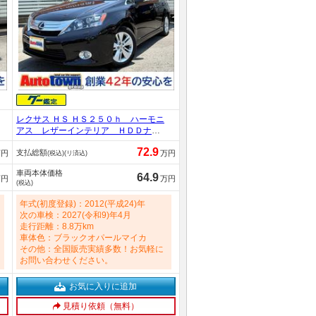
レクサス ＨＳ ＨＳ２５０ｈ ハーモニ
アス レザーインテリア ＨＤＤナビ
ＴＶ／バックモニター／ＥＴＣ／禁煙
72.9
支払総額
／コーナーセンサー／パワーシート／
万円
万円
(税込)(リ済込)
Ｂｌｕｅｔｏｏｔｈオーディオ／フル
車両本体価格
セグＴＶ／スマートキー／シートヒー
64.9
万円
万円
(税込)
ター／ＬＥＤヘッドライト／クルーズ
コントロール 2400cc
年式(初度登録)：2012(平成24)年
次の車検：2027(令和9)年4月
走行距離：8.8万km
車体色：ブラックオパールマイカ
その他：全国販売実績多数！お気軽に
お問い合わせください。
お気に入りに追加
見積り依頼（無料）