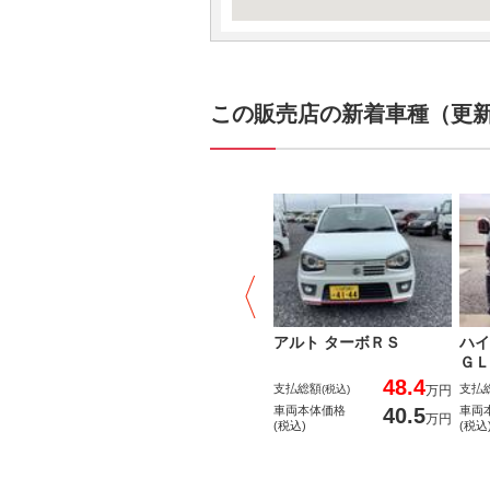
この販売店の新着車種（更新日
アルト ターボＲＳ
ハイ
ＧＬ
48.4
支払総額
支払
(税込)
万円
40.5
車両本体価格
車両
万円
(税込)
(税込