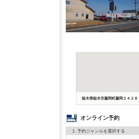
マガジン
車カタログ
自動車ローン
保険
レビュー
価格相場
栃木県栃木市藤岡町藤岡２４２８
教習所
オンライン予約
用語集
1. 予約ジャンルを選択する