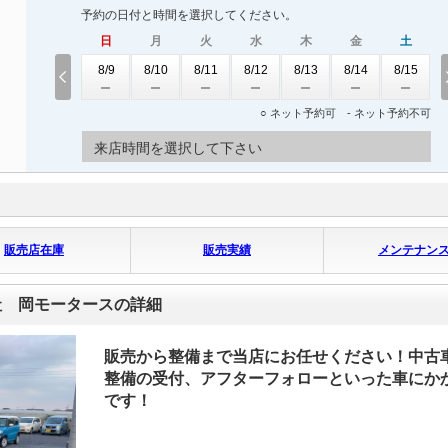
予約の日付と時間を選択してください。
日
月
火
水
木
金
土
8/9
8/10
8/11
8/12
8/13
8/14
8/15
○ ネット予約可 - ネット予約不可
来店時間を選択して下さい
販売店在庫
販売実績
メンテナン
社 岡モータースの詳細
販売から整備まで当店にお任せください！中古
整備の受付、アフターフォローといった車にか
です！