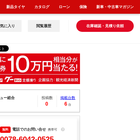
新品タイヤ
カタログ
ローン
保険
新車・中古車マガジン
気に入り
閲覧履歴
在庫確認・見積り依頼
ュー総合
投稿数
掲載台数
0
6
台
電話でのお問い合せ
携帯可
？
0078-6042-0525