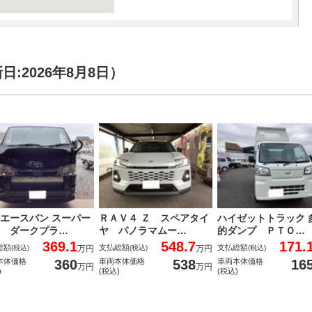
:2026年8月8日）
エースバン スーパー
ＲＡＶ４ Ｚ スペアタイ
ハイゼットトラック 
 ダークプラ…
ヤ パノラマムー…
的ダンプ ＰＴＯ…
369.1
548.7
171.
総額
支払総額
支払総額
(税込)
万円
(税込)
万円
(税込)
360
538
16
本体価格
車両本体価格
車両本体価格
万円
万円
)
(税込)
(税込)