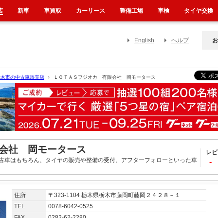
店
新車
車買取
カーリース
整備工場
車検
タイヤ交換
English
ヘルプ
お
栃木市の中古車販売店
ＬＯＴＡＳフジオカ 有限会社 岡モータース
会社 岡モータース
レビ
古車はもちろん、タイヤの販売や整備の受付、アフターフォローといった車
-
住所
〒323-1104 栃木県栃木市藤岡町藤岡２４２８－１
TEL
0078-6042-0525
FAX
0282-62-2280