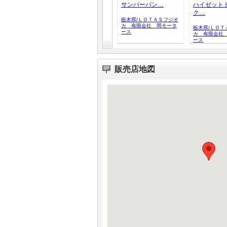
サンバーバン…
ハイゼット
ク…
栃木県/ＬＯＴＡＳフジオ
カ 有限会社 岡モータ
栃木県/ＬＯＴ
ース
カ 有限会社
ース
販売店地図