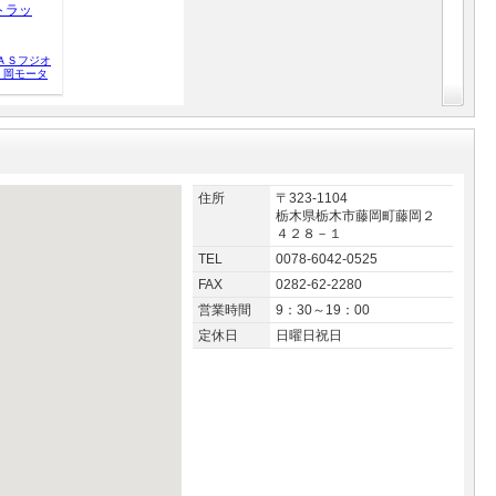
トラッ
ＡＳフジオ
 岡モータ
住所
〒323-1104
栃木県栃木市藤岡町藤岡２
４２８－１
TEL
0078-6042-0525
FAX
0282-62-2280
営業時間
9：30～19：00
定休日
日曜日祝日