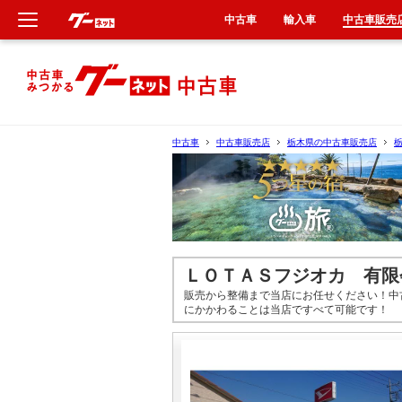
中古車
輸入車
中古車販売
新車
中古車
中古車
中古車販売店
栃木県の中古車販売店
輸入車
クルマ買取
カーリース
ＬＯＴＡＳフジオカ 有限
販売から整備まで当店にお任せください！中
タイヤ交換
にかかわることは当店ですべて可能です！
整備工場
車検