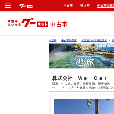
中古車
輸入車
中古車販売
新車
中古車
中古車
中古車販売店
大阪府の中古車販売店
輸入車
クルマ買取
カーリース
株式会社 Ｗｅ Ｃａｒ 
新車、中古車の売買。車検整備、板金塗装、
タイヤ交換
た。 そこで培った経験を活かして皆様にク
整備工場
車検