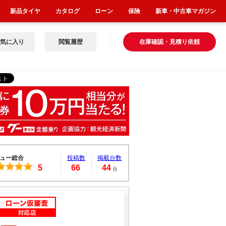
新品タイヤ
カタログ
ローン
保険
新車・中古車マガジン
気に入り
閲覧履歴
在庫確認・見積り依頼
ュー総合
投稿数
掲載台数
5
66
44
台