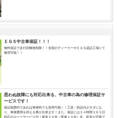
ＥＧＳ中古車保証！！！
無料保証で走行距離無制限！！全国のディーラーやＥＧＳ認証工場にて
修理可能！！
思わぬ故障にも対応出来る、中古車の為の修理保証サ
ービスです！
保証範囲内であれば車検時でも使用可能！！工賃・部品代がタダにな
り、車検費用を抑える事が出来ます！また、保証には２４時間３６５日
対応のロードサービス付！最長２０年（普車１５年）迄、延長が可能で