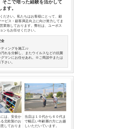
 そこで培った経験を活かして
します。
認ください。私たちはお客様にとって、顧
サービス・顧客満足向上に向け努力してま
で営業致しております。弊社は、ユーポス
ションもお任せください。
安全
ティングを施工♪♪
の汚れを分解し、またウイルスなどの抗菌
ングマンにお任せあれ。※ご商談中または
示下さい。
ムには、安全か
当店は１０代から６０代ま
ある北欧製のお
で幅広い年齢層の方にお越
用意しておりま
しいただいています。