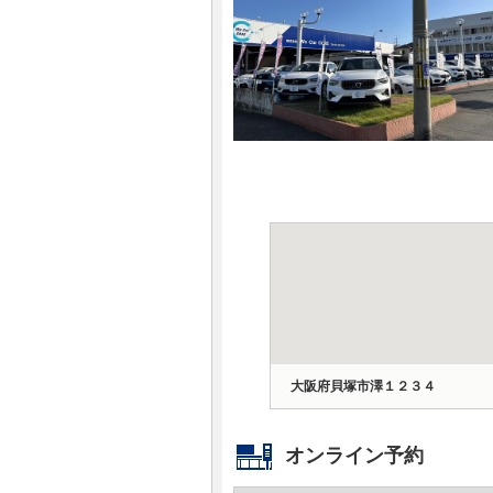
マガジン
車カタログ
自動車ローン
保険
レビュー
価格相場
教習所
大阪府貝塚市澤１２３４
用語集
オンライン予約