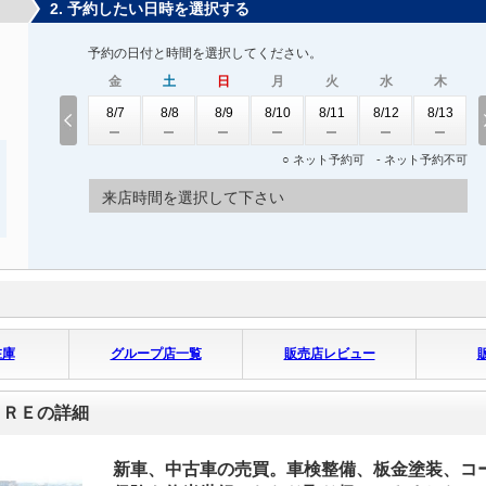
2. 予約したい日時を選択する
予約の日付と時間を選択してください。
金
土
日
月
火
水
木
8/7
8/8
8/9
8/10
8/11
8/12
8/13
○ ネット予約可 - ネット予約不可
来店時間を選択して下さい
在庫
グループ店一覧
販売店レビュー
ＯＲＥの詳細
新車、中古車の売買。車検整備、板金塗装、コ