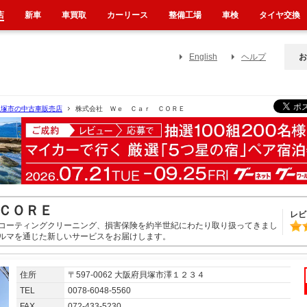
店
新車
車買取
カーリース
整備工場
車検
タイヤ交換
English
ヘルプ
お
貝塚市の中古車販売店
株式会社 Ｗｅ Ｃａｒ ＣＯＲＥ
ＣＯＲＥ
レビ
コーティングクリーニング、損害保険を約半世紀にわたり取り扱ってきまし
ルマを通じた新しいサービスをお届けします。
住所
〒597-0062 大阪府貝塚市澤１２３４
TEL
0078-6048-5560
FAX
072-433-5230