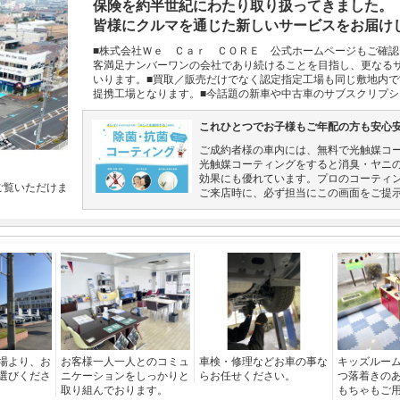
保険を約半世紀にわたり取り扱ってきました。
皆様にクルマを通じた新しいサービスをお届け
■株式会社Ｗｅ Ｃａｒ ＣＯＲＥ 公式ホームページもご確
客満足ナンバーワンの会社であり続けることを目指し、更なる
いります。■買取／販売だけでなく認定指定工場も同じ敷地内
提携工場となります。■今話題の新車や中古車のサブスクリプ
これひとつでお子様もご年配の方も安心
ご成約者様の車内には、無料で光触媒コー
光触媒コーティングをすると消臭・ヤニ
効果にも優れています。プロのコーティ
ご覧いただけま
ご来店時に、必ず担当にこの画面をご提
場より、お
お客様一人一人とのコミュ
車検・修理などお車の事な
キッズルー
選びくださ
ニケーションをしっかりと
らお任せください。
つ落着きの
取り組んでおります。
もちゃもご