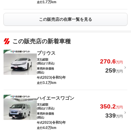
1.7万km
走行
この販売店の在庫一覧を見る
この販売店の新着車種
プリウス
支払総額
270.6
万円
(税込)(リ済込)
車両本体価格
259
万円
(税込)
2023(令和5)年
年式
3.1万km
走行
ハイエースワゴン
支払総額
350.2
万円
(税込)(リ済込)
車両本体価格
339
万円
(税込)
2023(令和5)年
年式
4.0万km
走行