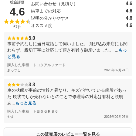
総合評価
4.6
お問い合わせ（見積り）
（5点満点中）
4.6
4.6
納車までの対応
4.6
説明の分かりやすさ
4.6
オススメ度
57件
5.0
事前予約なしに当日電話して伺いました。 飛び込み来店にも関
わらず、親切丁寧に対応して頂き有難う御座いました。 ...
もっ
と見る
購入した車種：トヨタアルファード
あっつし
2026年02月24日
3.3
車の状態が事前の情報と異なり、キズが付いている箇所があっ
た 現状でしか売れないとのことで修理等の対応は有料と説明
あ...
もっと見る
購入した車種：トヨタＧＲ８６
やま
2026年02月07日
この販売店のレビュー一覧を見る