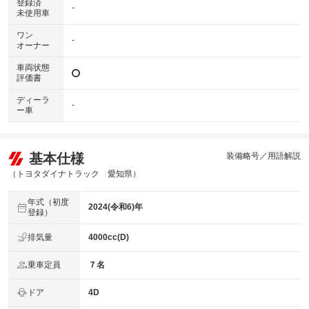
登録済
-
未使用車
ワン
-
オーナー
車両状態
評価書
ディーラ
-
ー車
基本仕様
装備略号／用語解説
（トヨタダイナトラック 愛知県）
年式（初度
2024(令和6)年
登録）
排気量
4000cc(D)
乗車定員
７名
ドア
4D