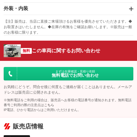
衝突被害軽減システム
エアバッグ：運転席
ハンドル操作サポート
外装・内装
：装備あり
レーンアシスト
スライドドア
カーナビ：メモリーナビ他
：装備なし
：装備あり
【注】販売は、当店に直接ご来場頂けるお客様を優先させていただきます。◆
横滑り防止装置
お取置きはいたしません。◆在庫の有無をご確認お願いします。※販売は一般
サンルーフ
ABS
TV：フルセグ
：装備なし
：装備あり
自動駐車システム
：装備あり
のお客様に限ります。
エアコン
Wエアコン
オーディオ：CDまたはCDチェンジャー／ミュージックプレイヤー接続
：装備あり
：装備なし
衝突安全ボディ
：装備あり
可
リフトアップ
駐車支援システム
パワーステアリング
この車両に関するお問い合わせ
無料
：装備なし
：装備あり
ビジュアル：-／DVD再生
：装備あり
パークアシスト
ダウンヒルアシストコントロール
障害物お知らせ機能
：装備なし
アルミホイール
：装備なし
クリアランスソナー
パワーウィンドウ
盗難防止システム
まずは在庫確認・見積り依頼
：装備あり
：装備なし
革シート
ハーフレザーシート
無料電話でお問い合わせ
：装備なし
：装備なし
アイドリングストップ
ドライブレコーダー
自動ライト
：装備あり
：装備あり
キーレス
LEDヘッドランプ
お気軽にどうぞ。問合せ後に何度もご連絡が届くことはありません。メールア
：装備あり
：装備あり
オートライト
ドレスは販売店に公開されません。
USB入力端子
Bluetooth接続
：装備なし
：装備なし
HID(キセノンライト)
ポータブルナビ
：装備なし
：装備なし
※無料電話をご利用の場合は、販売店へお客様の電話番号が通知されます。無料電話
100V電源
クリーンディーゼル
自動ハイビーム
番号ご利用の際の注意点は
こちら
：装備なし
：装備なし
バックカメラ
ETC
：装備あり
：装備あり
IP電話、ひかり電話からはご利用いただけません。
オートマチックハイビーム
センターデフロック
：装備なし
エアロ
スマートキー
：装備なし
：装備なし
レンタカーアップ
展示・試乗車
販売店情報
：装備なし
：装備なし
ローダウン
ランフラットタイヤ
頸部衝撃緩和ヘッドレスト
：装備なし
：装備なし
電動格納ミラー