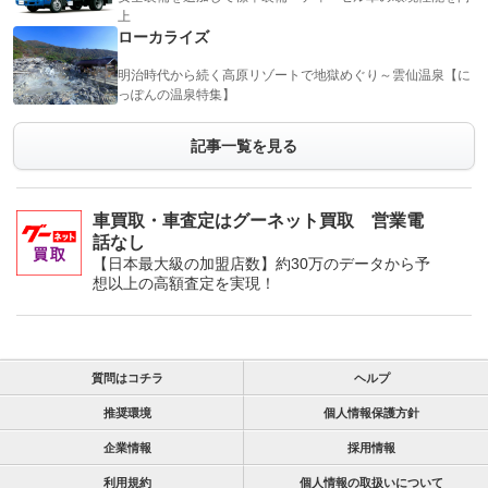
上
ローカライズ
明治時代から続く高原リゾートで地獄めぐり～雲仙温泉【に
っぽんの温泉特集】
記事一覧を見る
車買取・車査定はグーネット買取 営業電
話なし
【日本最大級の加盟店数】約30万のデータから予
想以上の高額査定を実現！
質問はコチラ
ヘルプ
推奨環境
個人情報保護方針
企業情報
採用情報
利用規約
個人情報の取扱いについて