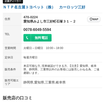
：装備なし
正規ディーラー
パワーシート
3列シート
：装備なし
：装備なし
ＮＴＰ名古屋トヨペット（株） カーロッツ三好
装備略号／用語解説
ベンチシート
フルフラットシート
ペダル踏み間違い時加速抑制装置
：装備なし
：装備なし
470-0224
チップアップシート
オットマン
住所
：装備なし
：装備なし
MAP
愛知県みよし市三好町石塚３１－２
電動格納サードシート
シートヒーター
：装備なし
：装備なし
0078-6049-5594
TEL
ウォークスルー
後席モニター
：装備なし
：装備なし
無料電話
電動リアゲート
フロントカメラ
：装備なし
：装備なし
営業時間
火曜日～日曜日 10:00～18:00
シートエアコン
全周囲カメラ
：装備なし
：装備なし
定休日
毎週月曜日
サイドカメラ
ルーフレール
：装備なし
：装備なし
来店可能な方, 現車確認ができる方, 【注意】愛知県、岐阜
エアサスペンション
ヘッドライトウォッシャー
：装備なし
：装備なし
販売条件
県、静岡県、三重県以外のお客様には販売しかねる為、ご遠
慮願います。
装備略号／用語解説
販売可能エ
静岡県,愛知県,三重県,岐阜県
リア
販売店の口コミ