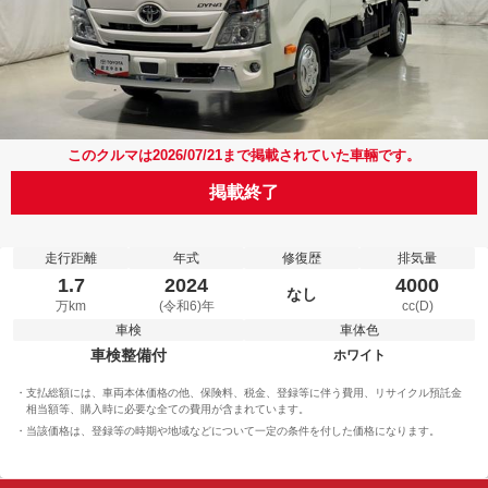
このクルマは2026/07/21まで掲載されていた車輛です。
掲載終了
走行距離
年式
修復歴
排気量
1.7
2024
4000
なし
万km
(令和6)年
cc(D)
車検
車体色
車検整備付
ホワイト
支払総額には、車両本体価格の他、保険料、税金、登録等に伴う費用、リサイクル預託金
相当額等、購入時に必要な全ての費用が含まれています。
当該価格は、登録等の時期や地域などについて一定の条件を付した価格になります。