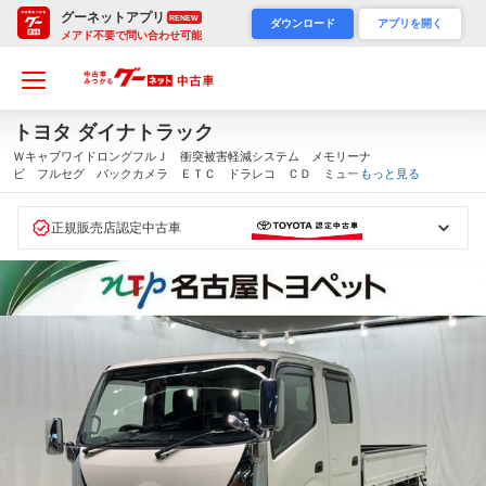
グーネットアプリ
RENEW
ダウンロード
アプリを開く
メアド不要で問い合わせ可能
トヨタ ダイナトラック
ＷキャブワイドロングフルＪ 衝突被害軽減システム メモリーナ
ビ フルセグ バックカメラ ＥＴＣ ドラレコ ＣＤ ミュージ
もっと見る
ックプレイヤー接続可 ＤＶＤ再生 ＬＥＤヘッドランプ 乗車定
員７人 キーレス アイドリングストップ（愛知県）
正規販売店認定中古車