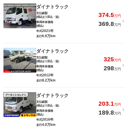
ダイナトラック
支払総額
374.5
万円
(税込)(リ済込・追)
車両本体価格
369.8
万円
(税込)
2021年
年式
6.9万km
走行
ダイナトラック
支払総額
325
万円
(税込)(リ済込・追)
車両本体価格
298
万円
(税込)
2012年
年式
8.2万km
走行
ダイナトラック
グーネットセレクト
支払総額
203.1
万円
(税込)(リ済込・追)
車両本体価格
189.8
万円
(税込)
2016年
年式
4.0万km
走行