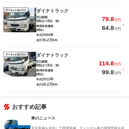
ダイナトラック
グーネットセレクト
支払総額
79.8
万円
(税込)(リ済込・追)
車両本体価格
64.8
万円
(税込)
2004年
年式
30.2万km
走行
ダイナトラック
グーネットセレクト
支払総額
114.8
万円
(税込)(リ済込・追)
車両本体価格
99.8
万円
(税込)
2012年
年式
20.2万km
走行
おすすめ記事
車のニュース
安全装備を追加して標準装備 ディーゼル車の環境性能を向