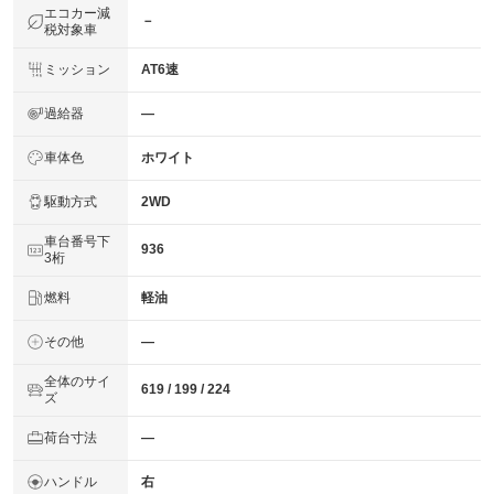
エコカー減
－
税対象車
ミッション
AT6速
過給器
―
車体色
ホワイト
駆動方式
2WD
車台番号下
936
3桁
燃料
軽油
その他
―
全体のサイ
619 / 199 / 224
ズ
荷台寸法
―
ハンドル
右