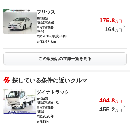
プリウス
支払総額
175.8
万円
(税込)(リ済込)
車両本体価格
164
万円
(税込)
2018(平成30)年
年式
2.0万km
走行
この販売店の在庫一覧を見る
探している条件に近いクルマ
ダイナトラック
支払総額
464.8
万円
(税込)(リ済込・追)
車両本体価格
455.2
万円
(税込)
2026年
年式
13km
走行