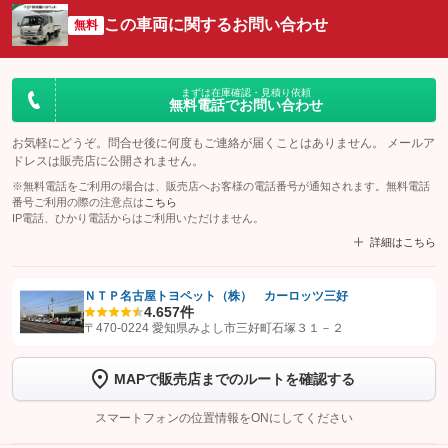
この車両に関するお問い合わせ
無料
まずは在庫確認・見積り依頼
無料電話でお問い合わせ
お気軽にどうぞ。問合せ後に何度もご連絡が届くことはありません。 メールア
ドレスは販売店に公開されません。
※無料電話をご利用の場合は、販売店へお客様の電話番号が通知されます。無料電話
番号ご利用の際の注意点は
こちら
IP電話、ひかり電話からはご利用いただけません。
詳細はこちら
ＮＴＰ名古屋トヨペット（株） カーロッツ三好
4.6
57件
【STEP1】
認証画面でグーネットを友だち追加してから「許可する」ボタンを押
〒470-0224 愛知県みよし市三好町石塚３１－２
します
MAPで販売店までのルートを確認する
【STEP2】
トーク画面で
ボタンをタップして問い合わせを
完了してください。
スマートフォンの位置情報をONにしてください
こちら