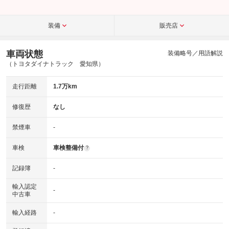
装備
販売店
車両状態
装備略号／用語解説
（トヨタダイナトラック 愛知県）
走行距離
1.7万km
修復歴
なし
禁煙車
-
車検
車検整備付
?
記録簿
-
輸入認定
-
中古車
輸入経路
-