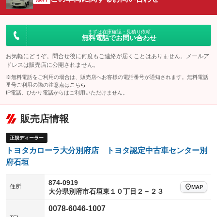
ビジュアル
：装備なし
：装備あり
：装備なし
ダウンヒルアシストコントロール
アルミホイール
：装備なし
：装備なし
パワーウィンドウ
盗難防止システム
まずは在庫確認・見積り依頼
革シート
ハーフレザーシート
：装備なし
：装備なし
無料電話でお問い合わせ
：装備なし
：装備なし
アイドリングストップ
ドライブレコーダー
キーレス
LEDヘッドランプ
：装備なし
：装備なし
：装備なし
：装備あり
お気軽にどうぞ。問合せ後に何度もご連絡が届くことはありません。メールア
ドレスは販売店に公開されません。
USB入力端子
Bluetooth接続
HID(キセノンライト)
ポータブルナビ
：装備なし
：装備なし
：装備なし
：装備なし
※無料電話をご利用の場合は、販売店へお客様の電話番号が通知されます。無料電話
100V電源
クリーンディーゼル
番号ご利用の際の注意点は
こちら
バックカメラ
ETC
：装備なし
：装備なし
：装備なし
：装備なし
IP電話、ひかり電話からはご利用いただけません。
センターデフロック
エアロ
スマートキー
：装備なし
：装備なし
：装備なし
販売店情報
レンタカーアップ
展示・試乗車
ローダウン
ランフラットタイヤ
：装備なし
：装備なし
：装備なし
：装備なし
電動格納ミラー
パワーシート
3列シート
：装備なし
正規ディーラー
：装備なし
：装備なし
トヨタカローラ大分別府店 トヨタ認定中古車センター別
装備略号／用語解説
ベンチシート
フルフラットシート
：装備なし
：装備なし
府石垣
チップアップシート
オットマン
：装備なし
：装備なし
874-0919
住所
電動格納サードシート
シートヒーター
MAP
：装備なし
：装備なし
大分県別府市石垣東１０丁目２－２３
ウォークスルー
後席モニター
：装備なし
：装備なし
0078-6046-1007