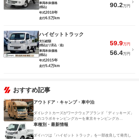
車両本体価格
90.2
万円
(税込)
2018年
年式
6.5万km
走行
ハイゼットトラック
支払総額
59.9
万円
(税込)(リ済込・追)
車両本体価格
56.4
万円
(税込)
2015年
年式
5.4万km
走行
おすすめ記事
アウトドア・キャンプ・車中泊
ダイレクトカーズがワークウェアブランド「ディッキーズ」
とのコラボキャンピングカーを東京キャンピングカ…
車種別・最新情報
ダイハツは「ハイゼット トラック」を一部改良して発売し