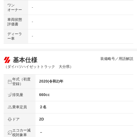
ワン
-
オーナー
車両状態
-
評価書
ディーラ
-
ー車
基本仕様
装備略号／用語解説
（ダイハツハイゼットトラック 大分県）
年式（初度
2020(令和2)年
登録）
排気量
660cc
乗車定員
２名
ドア
2D
エコカー減
－
税対象車