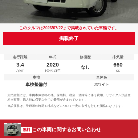
このクルマは2026/07/22まで掲載されていた車輛です。
掲載終了
走行距離
年式
修復歴
排気量
3.4
2020
660
なし
万km
(令和2)年
cc
車検
車体色
車検整備付
ホワイト
支払総額には、車両本体価格の他、保険料、税金、登録等に伴う費用、リサイクル預託金
相当額等、購入時に必要な全ての費用が含まれています。
当該価格は、登録等の時期や地域などについて一定の条件を付した価格になります。
この車両に関するお問い合わせ
無料