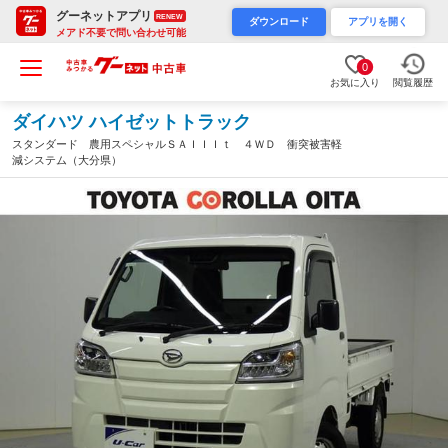
グーネットアプリ
RENEW
ダウンロード
アプリを開く
メアド不要で問い合わせ可能
0
お気に入り
閲覧履歴
ダイハツ ハイゼットトラック
スタンダード 農用スペシャルＳＡＩＩＩｔ ４ＷＤ 衝突被害軽
減システム（大分県）