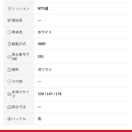
ミッション
MT5速
過給器
―
車体色
ホワイト
駆動方式
4WD
車台番号下
281
3桁
燃料
ガソリン
その他
―
全体のサイ
339 / 147 / 178
ズ
荷台寸法
―
ハンドル
右