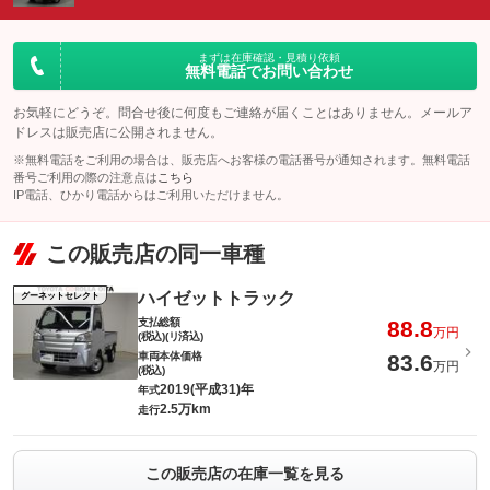
まずは在庫確認・見積り依頼
無料電話でお問い合わせ
お気軽にどうぞ。問合せ後に何度もご連絡が届くことはありません。メールア
ドレスは販売店に公開されません。
※無料電話をご利用の場合は、販売店へお客様の電話番号が通知されます。無料電話
番号ご利用の際の注意点は
こちら
IP電話、ひかり電話からはご利用いただけません。
この販売店の同一車種
ハイゼットトラック
グーネットセレクト
支払総額
88.8
万円
(税込)(リ済込)
車両本体価格
83.6
万円
(税込)
2019(平成31)年
年式
2.5万km
走行
この販売店の在庫一覧を見る