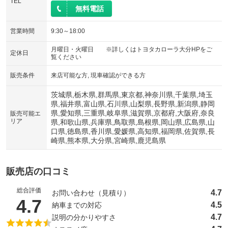
TEL
電動リアゲート
フロントカメラ
：装備なし
：装備なし
無料電話
シートエアコン
全周囲カメラ
：装備なし
：装備なし
営業時間
9:30～18:00
サイドカメラ
ルーフレール
：装備なし
：装備なし
月曜日・火曜日 ※詳しくはトヨタカローラ大分HPをご
定休日
覧ください
エアサスペンション
ヘッドライトウォッシャー
：装備なし
：装備なし
装備略号／用語解説
販売条件
来店可能な方, 現車確認ができる方
茨城県,栃木県,群馬県,東京都,神奈川県,千葉県,埼玉
県,福井県,富山県,石川県,山梨県,長野県,新潟県,静岡
県,愛知県,三重県,岐阜県,滋賀県,京都府,大阪府,奈良
販売可能エ
リア
県,和歌山県,兵庫県,鳥取県,島根県,岡山県,広島県,山
口県,徳島県,香川県,愛媛県,高知県,福岡県,佐賀県,長
崎県,熊本県,大分県,宮崎県,鹿児島県
販売店の口コミ
総合評価
4.7
お問い合わせ（見積り）
（5点満点中）
4.7
4.5
納車までの対応
4.7
説明の分かりやすさ