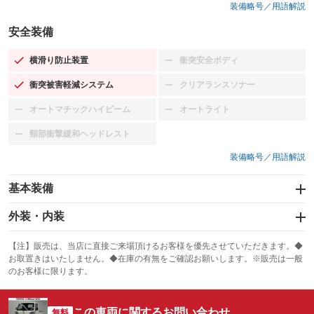
装備略号／用語解説
安全装備
横滑り防止装置
衝突安全ボディ
：装備あり
：装備なし
衝突被害軽減システム
クリアランスソナー
：装備あり
：装備なし
オートマチックハイビーム
オートライト
：装備なし
：装備なし
頸部衝撃緩和ヘッドレスト
：装備なし
装備略号／用語解説
基本装備
エアバッグ：運転席
外装・内装
：装備あり
スライドドア
カーナビ
：装備なし
：装備なし
【注】販売は、当店に直接ご来場頂けるお客様を優先させていただきます。◆
お取置きはいたしません。◆在庫の有無をご確認お願いします。※販売は一般
サンルーフ
ABS
TV
：装備なし
：装備あり
：装備なし
のお客様に限ります。
エアコン
Wエアコン
オーディオ
：装備あり
：装備なし
：装備なし
この車両に関するお問い合わせ
リフトアップ
パワーステアリング
無料