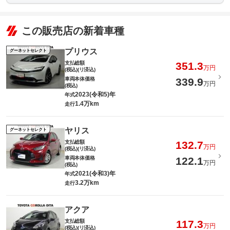
この販売店の新着車種
プリウス
グーネットセレクト
支払総額
351.3
万円
(税込)(リ済込)
車両本体価格
339.9
万円
(税込)
2023(令和5)年
年式
1.4万km
走行
ヤリス
グーネットセレクト
支払総額
132.7
万円
(税込)(リ済込)
車両本体価格
122.1
万円
(税込)
2021(令和3)年
年式
3.2万km
走行
アクア
支払総額
117.3
万円
(税込)(リ済込)