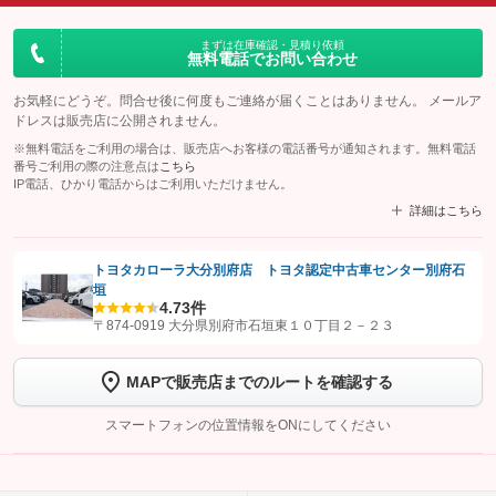
まずは在庫確認・見積り依頼
無料電話でお問い合わせ
お気軽にどうぞ。問合せ後に何度もご連絡が届くことはありません。 メールア
ドレスは販売店に公開されません。
※無料電話をご利用の場合は、販売店へお客様の電話番号が通知されます。無料電話
番号ご利用の際の注意点は
こちら
IP電話、ひかり電話からはご利用いただけません。
詳細はこちら
トヨタカローラ大分別府店 トヨタ認定中古車センター別府石
垣
【STEP1】
認証画面でグーネットを友だち追加してから「許可する」ボタンを押
4.7
3件
します
〒874-0919 大分県別府市石垣東１０丁目２－２３
【STEP2】
トーク画面で
ボタンをタップして問い合わせを
MAPで販売店までのルートを確認する
完了してください。
スマートフォンの位置情報をONにしてください
こちら