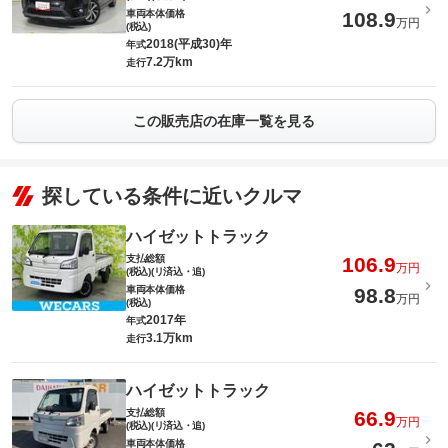
車両本体価格
108.9
万円
(税込)
2018(平成30)年
年式
7.2万km
走行
この販売店の在庫一覧を見る
探している条件に近いクルマ
ハイゼットトラック
支払総額
106.9
万円
(税込)(リ済込・追)
車両本体価格
98.8
万円
(税込)
2017年
年式
3.1万km
走行
ハイゼットトラック
支払総額
66.9
万円
(税込)(リ済込・追)
車両本体価格