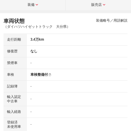
装備
販売店
車両状態
装備略号／用語解説
（ダイハツハイゼットトラック 大分県）
走行距離
3.4万km
修復歴
なし
禁煙車
-
車検
車検整備付
?
記録簿
-
輸入認定
-
中古車
輸入経路
-
登録済
-
未使用車