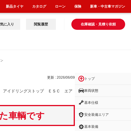
新品タイヤ
カタログ
ローン
保険
新車・中古車マガジン
気に入り
閲覧履歴
在庫確認・見積り依頼
リン
更新 : 2026/06/09
トップ
車両状態
 アイドリングストップ ＥＳＣ エア
基本仕様
いた車輌です
安全装備エリア
基本装備