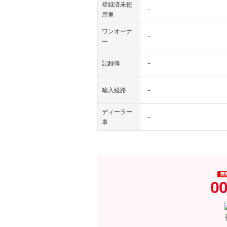
登録済未使
－
用車
ワンオーナ
－
ー
記録簿
－
輸入経路
－
ディーラー
－
車
無
00