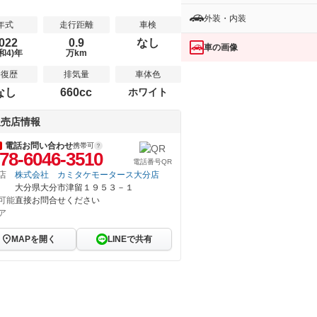
外装・内装
年式
走行距離
車検
022
0.9
なし
車の画像
和4)年
万km
修復歴
排気量
車体色
なし
660cc
ホワイト
販売店情報
電話お問い合わせ
携帯可
78-6046-3510
電話番号QR
店
株式会社 カミタケモータース大分店
大分県大分市津留１９５３－１
可能
直接お問合せください
ア
MAPを開く
LINEで共有