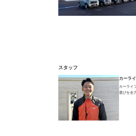
ルーフレール
エアサス
－
－
スタッフ
カーライ
カーライ
選びを全