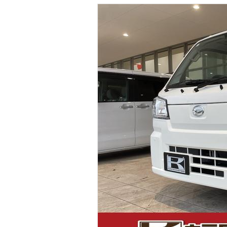
マガジン
車カタログ
自動車ローン
保険
レビュー
価格相場
教習所
用語集