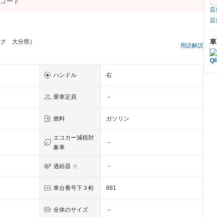
店
店
車
ック 大分県）
用語解説
ハンドル
右
乗車定員
－
燃料
ガソリン
エコカー減税対
－
象車
過給器
－
車台番号下３桁
881
全体のサイズ
－