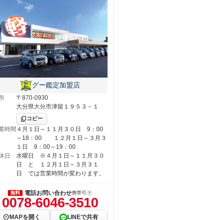
グー鑑定加盟店
所
〒870-0930
大分県大分市津留１９５３－１
コピー
業時間
４月１日～１１月３０日 9：00
～18：00 １２月１日～３月３
１日 9：00～19：00
休日
水曜日 ※４月１日～１１月３０
日 と １２月１日～３月３１
日 では営業時間が変わります。
電話お問い合わせ
無料
携帯可
0078-6046-3510
MAPを開く
LINEで共有