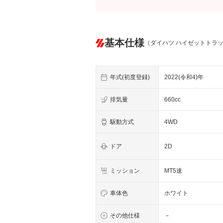
基本仕様
（ダイハツ ハイゼットトラ
年式(初度登録)
2022(令和4)年
排気量
660cc
駆動方式
4WD
ドア
2D
ミッション
MT5速
車体色
ホワイト
その他仕様
－