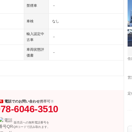
禁煙車
－
車検
なし
輸入認定中
－
古車
車両状態評
－
価書
住
営
定
電話でのお問い合わせ
携帯可
料
78-6046-3510
販売店への無料電話番号を
QRコードで読み取れます。