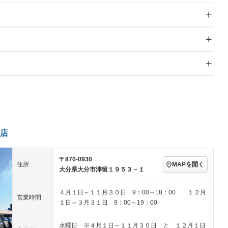
スライドドア
サンルーフ
－
－
Wエアコン
リフトアップ
－
－
TV
－
パワーステアリング
パワーウィンドウ
－
－ビジュアル
アルミホイール
－
－
冷凍（超低温 -30℃以
 -20℃）
冷蔵
－
－
下）
ングストップ
ドライブレコーダー
USB入力端子
－
ハーフレザーシート
キーレス
－
－
全低床（フルフラットロ
高床
－
－
クリーンディーゼル
センターデフロック
－
－
ー）
セノンライト)
ポータブルナビ
バックカメラ
－
－
店
乗車
電動格納ミラー
ラジコン付き
－
－
装備略号／用語解説
スマートキー
ローダウン
－
－
ール
垂直式
アーム式
－
－
〒870-0930
ート
3列シート
ベンチシート
－
－
MAPを開く
住所
ラッシングレール
サイドドア
－
大分県大分市津留１９５３－１
－
ップシート
オットマン
電動格納サードシート
－
－
き
クラッチレス
ヒッチメンバー
－
－
４月１日～１１月３０日 9：00～18：00 １２月
スルー
後席モニター
電動リアゲート
－
－
営業時間
１日～３月３１日 9：00～19：00
アコン
全周囲カメラ
サイドカメラ
－
－
水曜日 ※４月１日～１１月３０日 と １２月１日