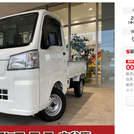
2
(令
無料
00
販売
住所
販売
エリ