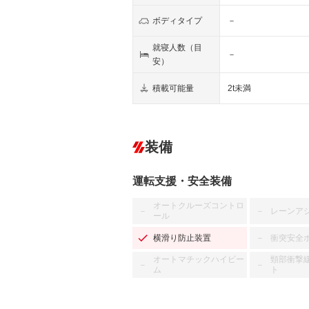
ボディタイプ
－
就寝人数（目
－
安）
積載可能量
2t未満
装備
運転支援・安全装備
オートクルーズコントロ
レーンア
－
－
ール
横滑り防止装置
衝突安全
－
オートマチックハイビー
頸部衝撃
－
－
ム
ト