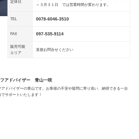
定休日
装備略号／用語解説
ペンション
～３月３１日 では営業時間が変わります。
0078-6046-3510
装備略号／用語解説
TEL
097-535-9114
FAX
販売可能
直接お問合せください
エリア
フアドバイザー 青山一咲
フアドバイザーの青山です。お客様の不安や疑問に寄り添い、納得できる一台
力でサポートいたします！