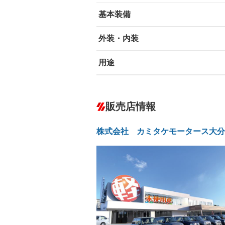
基本装備
外装・内装
エアバッグ：運転席
ABS
エアコン
－
用途
カーナビ
－
ダウンヒルアシストコントロール
－
オーディオ
－
冷凍（中温 -5℃）
冷凍（低温
－
－
盗難防止システム
アイドリ
－
ヘッドライトウォッシャ
革シート
－
－
販売店情報
ー
保冷
低床
－
－
Bluetooth接続
100V電源
－
－
LEDヘッドランプ
HID(キ
－
－
株式会社 カミタケモータース大分
レンタカーアップ
展示・試
－
－
ETC
エアロ
－
－
フックイン付き
アームロ
－
－
ランフラットタイヤ
パワーシ
－
－
後輪ダブル
三方開
－
－
フルフラットシート
チップア
－
－
三転ダンプ
荷台幌付
－
－
シートヒーター
ウォーク
－
－
坂道発進補助装置
－
フロントカメラ
シートエ
－
－