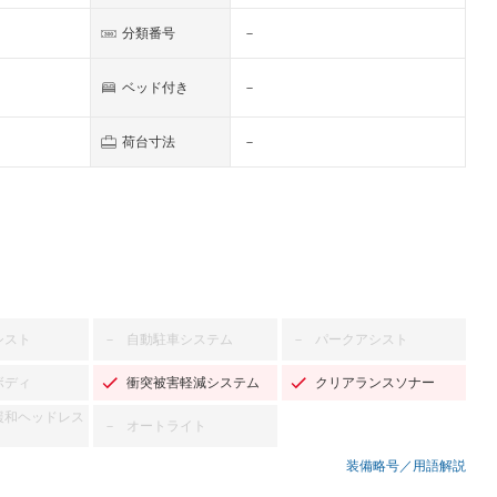
分類番号
－
ベッド付き
－
荷台寸法
－
シスト
自動駐車システム
パークアシスト
－
－
ボディ
衝突被害軽減システム
クリアランスソナー
緩和ヘッドレス
オートライト
－
装備略号／用語解説