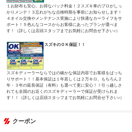
整備付 法定12ヶ月または法定24ヶ月点検整備付
１お財布も安心。お得なパック料金！２スズキ車のプロがしっ
法定整備
※車検なし・車検整備付の場合は法定24ヶ月点検整備付
※商用車は6ヶ月または12ヶ月点検整備付
かりメンテ！３忘れがちな点検時期を事前にお知らせします！
４オイル交換やメンテナンス実施により快適なカーライフをサ
法定整備
-
ポート！５色んなコースからお客様にあったプランが選べま
について
す！（詳しくは店頭スタッフまでお気軽にお問合せ下さい♪）
スズキのＯＫ保証！！
スズキディーラーならではの確かな保証内容でお客様をばっち
りサポート！！基本保証は１年若しくは２万キロ、もちろん２
年・３年の延長保証（有料）も選べて更に安心！！引っ越しさ
れても全国のお近くのスズキディーラーで保証が受けられま
す！！（詳しくは店頭スタッフまでお気軽にお問合せ下さい♪）
クーポン