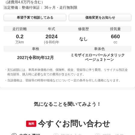
（諸費用4.6万円を含む）
法定整備：
整備付
保証：
36ヶ月・走行無制限
希望予算で相談してみる
価格変更をお知らせ
走行距離
年式
修復歴
排気量
0.2
2024
660
なし
万km
(令和6)年
cc
車検
車体色
ミモザイエローパールメタリック
2027(令和9)年12月
ベージュ２トーン
支払総額には、車両本体価格の他、保険料、税金、登録等に伴う費用、リサイクル預託金
相当額等、購入時に必要な全ての費用が含まれています。
当該価格は、登録等の時期や地域などについて一定の条件を付した価格になります。
気になることを聞いてみよう！
今すぐお問い合わせ
無料