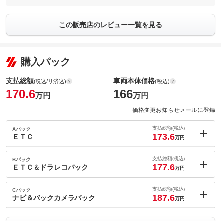
この販売店のレビュー一覧を見る
購入パック
支払総額
車両本体価格
(税込/リ済込)
(税込)
170.6
166
万円
万円
価格変更お知らせメールに登録
支払総額(税込)
Aパック
173.6
ＥＴＣ
万円
内：オプシ
3
ョン価格
支払総額(税込)
Bパック
万円
177.6
(税込)
ＥＴＣ＆ドラレコパック
万円
車両本体価
166
万円
内：オプシ
格
7
ョン価格
支払総額(税込)
Cパック
万円
187.6
(税込)
ナビ＆バックカメラパック
万円
車両本体価
166
万円
内：オプシ
格
パック内容
17
ョン価格
万円