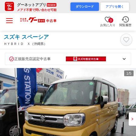
グーネットアプリ
RENEW
ダウンロード
アプリを開く
メアド不要で問い合わせ可能
0
お気に入り
閲覧履歴
スズキ スペーシア
ＨＹＢＲＩＤ Ｘ（沖縄県）
正規販売店認定中古車
1
/5