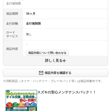
走行無制限
保証期間
36ヶ月
走行距離
走行無制限
ロード
無し
サービス
-
保証内容
保証内容について問い合わせる
詳しく見る
保証項目
-
修理回数
-
保証内容を確認する
※消耗部品（タイヤ・バッテリー・ブレーキパッド等）は保証対象外です。
上限金額
-
スズキの安心メンテナンスパック！！
免責金
無し
保証修理
-
受付先