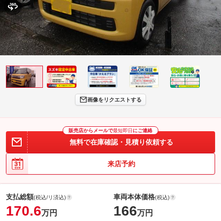
画像をリクエストする
販売店からメールで
最短即日
にご連絡
無料で在庫確認・見積り依頼する
来店予約
支払総額
車両本体価格
(税込/リ済込)
(税込)
170.6
166
万円
万円