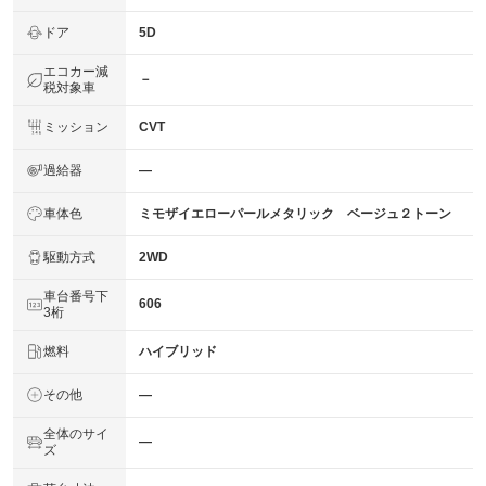
ドア
5D
エコカー減
－
税対象車
ミッション
CVT
過給器
―
車体色
ミモザイエローパールメタリック ベージュ２トーン
駆動方式
2WD
車台番号下
606
3桁
燃料
ハイブリッド
その他
―
全体のサイ
―
ズ