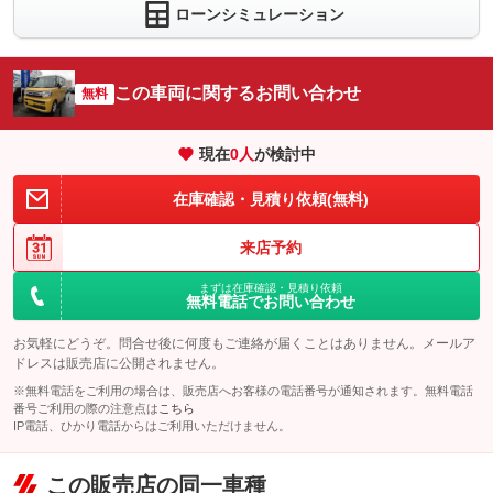
ローンシミュレーション
(税込)
車両本体価
166
万円
格
パック内容
詳しくはスタッフまでご確認下さい。
備考
この車両に関するお問い合わせ
無料
保証
保証無
パック内容
詳しくはスタッフまでご確認下さい。
備考
現在
0
人
が検討中
保証項目
-
保証
保証無
修理回数・
在庫確認・見積り依頼(無料)
詳しくはスタッフまでご確認下さい。
-
備考
上限金額
保証項目
-
来店予約
免責金
無し
保証
保証無
修理回数・
-
上限金額
保証修理受
まずは在庫確認・見積り依頼
-
保証項目
-
付先
無料電話でお問い合わせ
免責金
無し
ロードサー
修理回数・
無し
-
お気軽にどうぞ。問合せ後に何度もご連絡が届くことはありません。メールア
ビスの有無
上限金額
保証修理受
-
ドレスは販売店に公開されません。
付先
免責金
無し
※無料電話をご利用の場合は、販売店へお客様の電話番号が通知されます。無料電話
このパックの見積もり依頼（無料）
ロードサー
無し
番号ご利用の際の注意点は
こちら
ビスの有無
保証修理受
IP電話、ひかり電話からはご利用いただけません。
-
付先
このパックの見積もり依頼（無料）
ロードサー
無し
ビスの有無
この販売店の同一車種