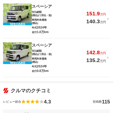
スペーシア
支払総額
151.9
万円
(税込)(リ済込・追)
車両本体価格
140.3
万円
(税込)
2024年
年式
1.0万km
走行
スペーシア
支払総額
142.8
万円
(税込)(リ済込・追)
車両本体価格
135.2
万円
(税込)
2024年
年式
0.8万km
走行
クルマのクチコミ
4.3
115
レビュー総合
投稿数