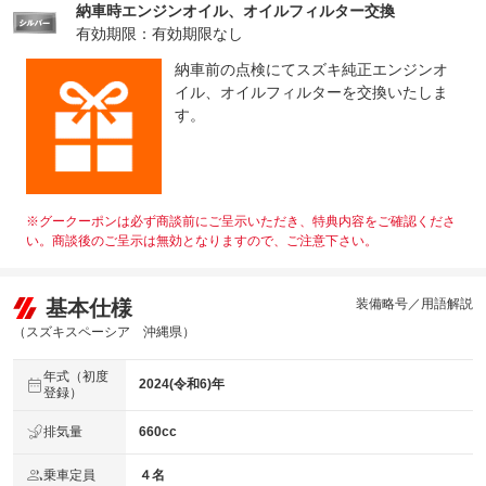
納車時エンジンオイル、オイルフィルター交換
有効期限：有効期限なし
納車前の点検にてスズキ純正エンジンオ
イル、オイルフィルターを交換いたしま
す。
※グークーポンは必ず商談前にご呈示いただき、特典内容をご確認くださ
い。商談後のご呈示は無効となりますので、ご注意下さい。
基本仕様
装備略号／用語解説
（スズキスペーシア 沖縄県）
年式（初度
2024(令和6)年
登録）
排気量
660cc
乗車定員
４名