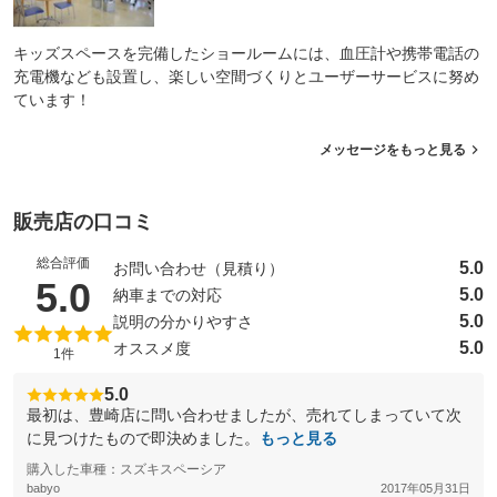
キッズスペースを完備したショールームには、血圧計や携帯電話の
充電機なども設置し、楽しい空間づくりとユーザーサービスに努め
ています！
メッセージをもっと見る
販売店の口コミ
総合評価
5.0
お問い合わせ（見積り）
（5点満点中）
5.0
5.0
納車までの対応
5.0
説明の分かりやすさ
5.0
オススメ度
1件
5.0
最初は、豊崎店に問い合わせましたが、売れてしまっていて次
に見つけたもので即決めました。
もっと見る
購入した車種：スズキスペーシア
babyo
2017年05月31日