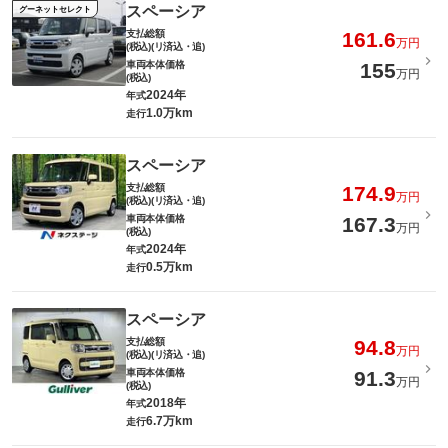
スペーシア
グーネットセレクト
支払総額
161.6
万円
(税込)(リ済込・追)
車両本体価格
155
万円
(税込)
2024年
年式
1.0万km
走行
スペーシア
支払総額
174.9
万円
(税込)(リ済込・追)
車両本体価格
167.3
万円
(税込)
2024年
年式
0.5万km
走行
スペーシア
支払総額
94.8
万円
(税込)(リ済込・追)
車両本体価格
91.3
万円
(税込)
2018年
年式
6.7万km
走行