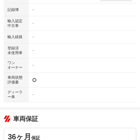
記録簿
-
輸入認定
-
中古車
輸入経路
-
登録済
-
未使用車
ワン
-
オーナー
車両状態
評価書
ディーラ
-
ー車
車両保証
36ヶ月
保証