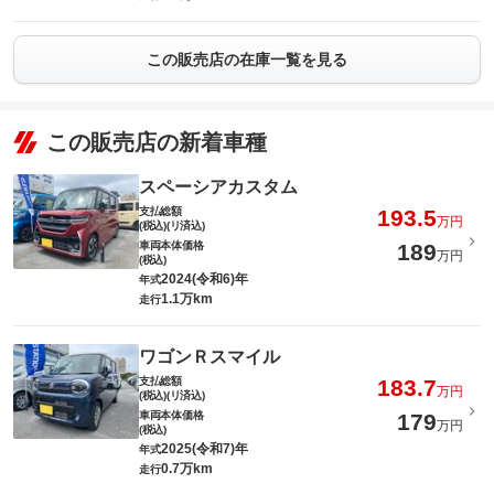
この販売店の在庫一覧を見る
この販売店の新着車種
スペーシアカスタム
支払総額
193.5
万円
(税込)(リ済込)
車両本体価格
189
万円
(税込)
2024(令和6)年
年式
1.1万km
走行
ワゴンＲスマイル
支払総額
183.7
万円
(税込)(リ済込)
車両本体価格
179
万円
(税込)
2025(令和7)年
年式
0.7万km
走行