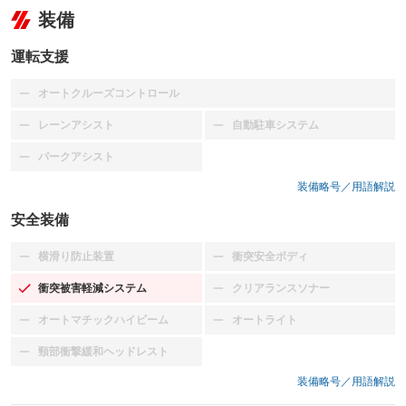
装備
運転支援
オートクルーズコントロール
：装備なし
レーンアシスト
自動駐車システム
：装備なし
：装備なし
パークアシスト
：装備なし
装備略号／用語解説
安全装備
横滑り防止装置
衝突安全ボディ
：装備なし
：装備なし
衝突被害軽減システム
クリアランスソナー
：装備あり
：装備なし
オートマチックハイビーム
オートライト
：装備なし
：装備なし
頸部衝撃緩和ヘッドレスト
：装備なし
装備略号／用語解説