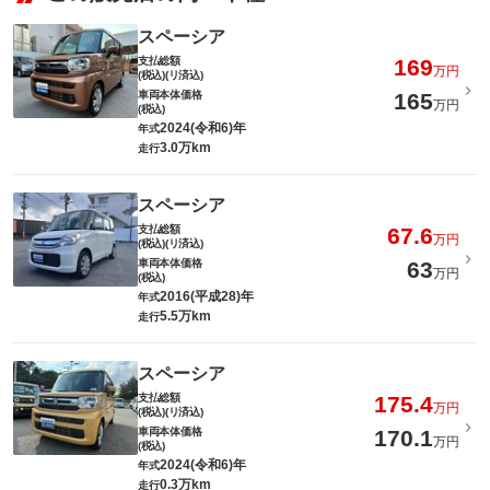
スペーシア
このパックの見積もり依頼（無料）
支払総額
169
万円
(税込)(リ済込)
車両本体価格
165
万円
(税込)
2024(令和6)年
年式
3.0万km
走行
スペーシア
支払総額
67.6
万円
(税込)(リ済込)
車両本体価格
63
万円
(税込)
2016(平成28)年
年式
5.5万km
走行
スペーシア
支払総額
175.4
万円
(税込)(リ済込)
車両本体価格
170.1
万円
(税込)
2024(令和6)年
年式
0.3万km
走行