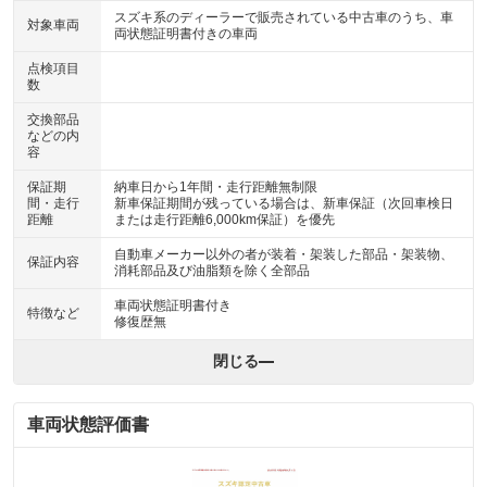
スズキ系のディーラーで販売されている中古車のうち、車
対象車両
両状態証明書付きの車両
点検項目
数
交換部品
などの内
容
保証期
納車日から1年間・走行距離無制限
間・走行
新車保証期間が残っている場合は、新車保証（次回車検日
距離
または走行距離6,000km保証）を優先
自動車メーカー以外の者が装着・架装した部品・架装物、
保証内容
消耗部品及び油脂類を除く全部品
車両状態証明書付き
特徴など
修復歴無
閉じる
車両状態評価書