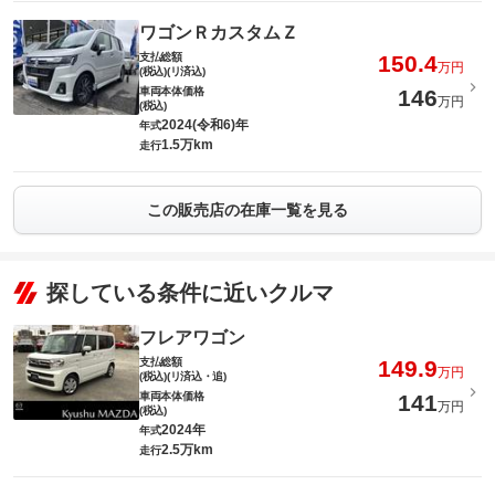
ワゴンＲカスタムＺ
支払総額
150.4
万円
(税込)(リ済込)
車両本体価格
146
万円
(税込)
2024(令和6)年
年式
1.5万km
走行
この販売店の在庫一覧を見る
探している条件に近いクルマ
フレアワゴン
支払総額
149.9
万円
(税込)(リ済込・追)
車両本体価格
141
万円
(税込)
2024年
年式
2.5万km
走行