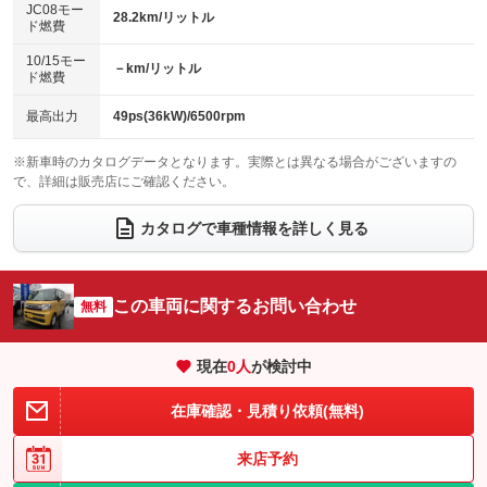
：装備なし
：装備なし
JC08モー
28.2km/リットル
ド燃費
電動格納ミラー
パワーシート
3列シート
：装備なし
：装備なし
：装備なし
10/15モー
装備略号／用語解説
－km/リットル
ベンチシート
フルフラットシート
ド燃費
：装備なし
：装備なし
チップアップシート
オットマン
：装備なし
：装備なし
最高出力
49ps(36kW)/6500rpm
電動格納サードシート
シートヒーター
：装備なし
：装備なし
※新車時のカタログデータとなります。実際とは異なる場合がございますの
で、詳細は販売店にご確認ください。
ウォークスルー
後席モニター
：装備なし
：装備なし
電動リアゲート
フロントカメラ
カタログで車種情報を詳しく見る
：装備なし
：装備なし
シートエアコン
全周囲カメラ
：装備なし
：装備なし
サイドカメラ
ルーフレール
この車両に関するお問い合わせ
：装備なし
無料
：装備なし
エアサスペンション
ヘッドライトウォッシャー
：装備なし
：装備なし
現在
0
人
が検討中
装備略号／用語解説
在庫確認・見積り依頼(無料)
来店予約