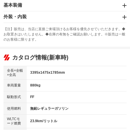
基本装備
エアバッグ：運転席
外装・内装
：装備あり
スライドドア
カーナビ
：装備なし
：装備なし
【注】販売は、当店に直接ご来場頂けるお客様を優先させていただきます。◆
お取置きはいたしません。◆在庫の有無をご確認お願いします。※販売は一般
サンルーフ
ABS
TV
：装備なし
：装備あり
：装備なし
のお客様に限ります。
エアコン
Wエアコン
オーディオ
：装備あり
：装備なし
：装備なし
リフトアップ
パワーステアリング
カタログ情報(新車時)
ビジュアル
：装備なし
：装備あり
：装備なし
ダウンヒルアシストコントロール
アルミホイール
：装備なし
：装備なし
全長×全幅
3395x1475x1785mm
×全高
パワーウィンドウ
盗難防止システム
革シート
ハーフレザーシート
：装備あり
：装備なし
：装備なし
：装備なし
車両重量
880kg
アイドリングストップ
ドライブレコーダー
キーレス
LEDヘッドランプ
：装備なし
：装備なし
：装備あり
：装備なし
USB入力端子
Bluetooth接続
駆動形式
FF
HID(キセノンライト)
ポータブルナビ
：装備なし
：装備なし
：装備なし
：装備なし
100V電源
クリーンディーゼル
バックカメラ
ETC
使用燃料
無鉛レギュラーガソリン
：装備なし
：装備なし
：装備なし
：装備なし
センターデフロック
エアロ
スマートキー
：装備なし
WLTCモ
：装備なし
：装備なし
23.9km/リットル
ード燃費
レンタカーアップ
展示・試乗車
ローダウン
ランフラットタイヤ
：装備なし
：装備なし