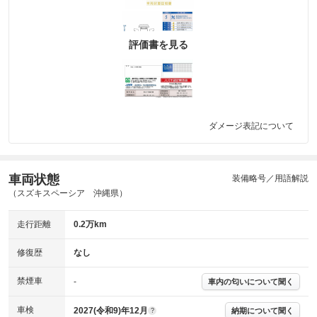
評価書を見る
ダメージ表記について
車両状態
装備略号／用語解説
（スズキスペーシア 沖縄県）
走行距離
0.2万km
修復歴
なし
禁煙車
-
車内の匂いについて聞く
車検
2027(令和9)年12月
納期について聞く
?