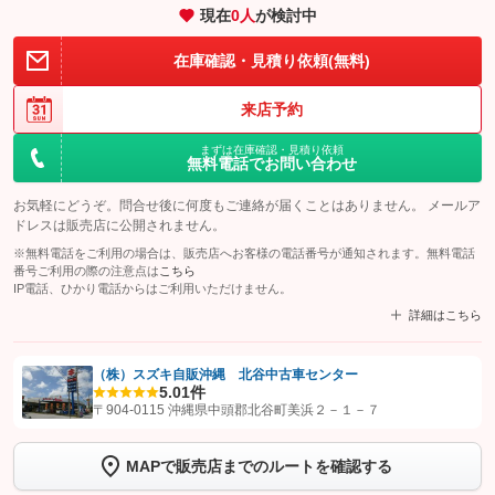
現在
0
人
が検討中
在庫確認・見積り依頼(無料)
来店予約
まずは在庫確認・見積り依頼
無料電話でお問い合わせ
お気軽にどうぞ。問合せ後に何度もご連絡が届くことはありません。 メールア
ドレスは販売店に公開されません。
※無料電話をご利用の場合は、販売店へお客様の電話番号が通知されます。無料電話
番号ご利用の際の注意点は
こちら
IP電話、ひかり電話からはご利用いただけません。
詳細はこちら
（株）スズキ自販沖縄 北谷中古車センター
5.0
1件
【STEP1】
認証画面でグーネットを友だち追加してから「許可する」ボタンを押
〒904-0115 沖縄県中頭郡北谷町美浜２－１－７
します
MAPで販売店までのルートを確認する
【STEP2】
トーク画面で
ボタンをタップして問い合わせを
完了してください。