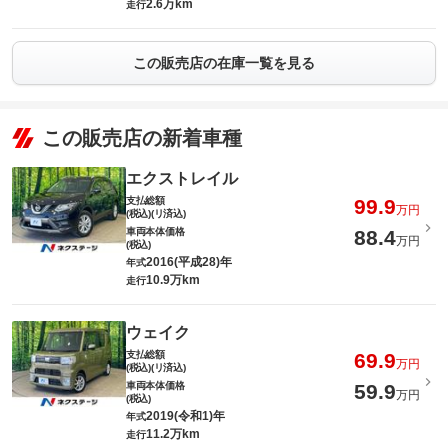
2.6万km
走行
この販売店の在庫一覧を見る
この販売店の新着車種
エクストレイル
支払総額
99.9
万円
(税込)(リ済込)
車両本体価格
88.4
万円
(税込)
2016(平成28)年
年式
10.9万km
走行
ウェイク
支払総額
69.9
万円
(税込)(リ済込)
車両本体価格
59.9
万円
(税込)
2019(令和1)年
年式
11.2万km
走行