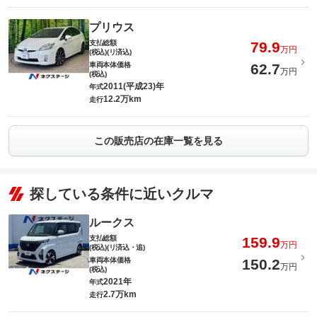
プリウス
支払総額
79.9
万円
(税込)(リ済込)
車両本体価格
62.7
万円
(税込)
2011(平成23)年
年式
12.2万km
走行
この販売店の在庫一覧を見る
探している条件に近いクルマ
ルークス
支払総額
159.9
万円
(税込)(リ済込・追)
車両本体価格
150.2
万円
(税込)
2021年
年式
2.7万km
走行