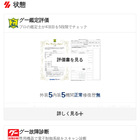
状態
グー鑑定評価
プロの鑑定士が4項目を5段階でチェック
評価書を見る
5
5
外装
内装
機関
修復歴
正常
無
気になるようなキズやへこみがあった場合は綺麗に補修済
みですが、 小さなキズやヘコミが残っている場合もありま
詳しく見る
外装
す。
(車両外装)
キズ・へこみについて問い合わせる
グー故障診断
内装
気になる汚れ等がない綺麗な室内を保っています。
専用機器で電子制御系統をスキャン診断
(内装状態)