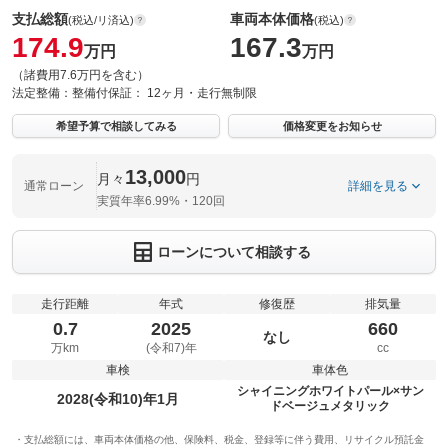
支払総額
車両本体価格
(税込/リ済込)
(税込)
174.9
167.3
万円
万円
（諸費用7.6万円を含む）
法定整備：
整備付
保証：
12ヶ月・走行無制限
希望予算で相談してみる
価格変更をお知らせ
13,000
月々
円
通常ローン
詳細を見る
実質年率6.99%・120回
ローンについて相談する
走行距離
年式
修復歴
排気量
0.7
2025
660
なし
万km
(令和7)年
cc
車検
車体色
シャイニングホワイトパール×サン
2028(令和10)年1月
ドベージュメタリック
支払総額には、車両本体価格の他、保険料、税金、登録等に伴う費用、リサイクル預託金