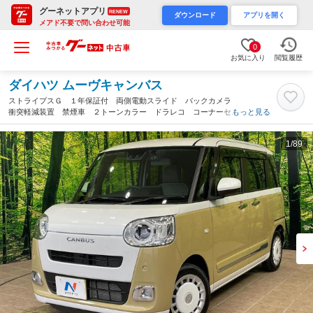
グーネットアプリ
RENEW
ダウンロード
アプリを開く
メアド不要で問い合わせ可能
0
お気に入り
閲覧履歴
ダイハツ ムーヴキャンバス
ストライプスＧ １年保証付 両側電動スライド バックカメラ
衝突軽減装置 禁煙車 ２トーンカラー ドラレコ コーナーセン
もっと見る
サー ＬＥＤヘッド ＥＴＣ オートライト オートエアコン ｂ
ｌｕｅｔｏｏｔｈ再生 フルセグ（沖縄県）
1
/89