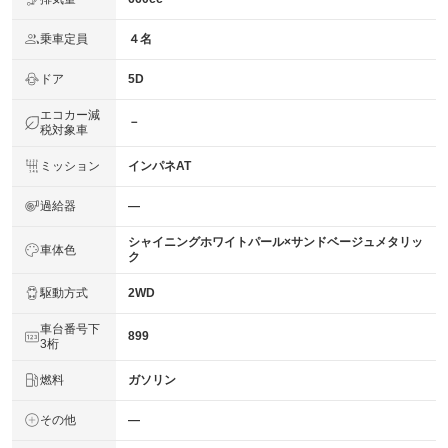
乗車定員
４名
ドア
5D
エコカー減
－
税対象車
ミッション
インパネAT
過給器
―
シャイニングホワイトパール×サンドベージュメタリッ
車体色
ク
駆動方式
2WD
車台番号下
899
3桁
燃料
ガソリン
その他
―