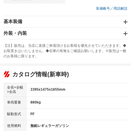
：装備なし
装備略号／用語解説
基本装備
エアバッグ：運転席/助手席/サイド
外装・内装
：装備あり
スライドドア：両面電動
カーナビ
：装備あり
：装備なし
【注】販売は、当店に直接ご来場頂けるお客様を優先させていただきます。◆
お取置きはいたしません。◆在庫の有無をご確認お願いします。※販売は一般
サンルーフ
ABS
TV：フルセグ
：装備なし
：装備あり
：装備あり
のお客様に限ります。
エアコン
Wエアコン
オーディオ
：装備あり
：装備なし
：装備なし
リフトアップ
パワーステアリング
カタログ情報(新車時)
ビジュアル
：装備なし
：装備あり
：装備なし
ダウンヒルアシストコントロール
アルミホイール
：装備なし
：装備なし
全長×全幅
3395x1475x1655mm
×全高
パワーウィンドウ
盗難防止システム
革シート
ハーフレザーシート
：装備あり
：装備あり
：装備なし
：装備なし
車両重量
880kg
アイドリングストップ
ドライブレコーダー
キーレス
LEDヘッドランプ
：装備あり
：装備あり
：装備あり
：装備あり
USB入力端子
Bluetooth接続
駆動形式
FF
HID(キセノンライト)
ポータブルナビ
：装備あり
：装備あり
：装備なし
：装備なし
100V電源
クリーンディーゼル
バックカメラ
ETC
使用燃料
無鉛レギュラーガソリン
：装備なし
：装備なし
：装備あり
：装備あり