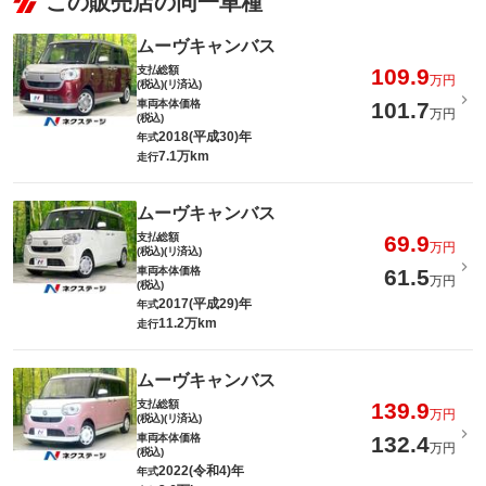
この販売店の同一車種
ムーヴキャンバス
支払総額
109.9
万円
(税込)(リ済込)
車両本体価格
101.7
万円
(税込)
2018(平成30)年
年式
7.1万km
走行
ムーヴキャンバス
支払総額
69.9
万円
(税込)(リ済込)
車両本体価格
61.5
万円
(税込)
2017(平成29)年
年式
11.2万km
走行
ムーヴキャンバス
支払総額
139.9
万円
(税込)(リ済込)
車両本体価格
132.4
万円
(税込)
2022(令和4)年
年式