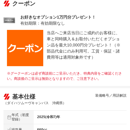
クーポン
お好きなオプション1万円分プレゼント！
有効期限：有効期限なし
当店へご来店当日にご成約のお客様に、
車と同時購入＆お取付いただくオプショ
ン品を最大10,000円分プレゼント！（※
部品代金にのみ利用可。工賃・保証・諸
費用等は適用対象外です）
※グークーポンは必ず商談前にご呈示いただき、特典内容をご確認くださ
い。商談後のご呈示は無効となりますので、ご注意下さい。
基本仕様
装備略号／用語解説
（ダイハツムーヴキャンバス 沖縄県）
年式（初度
2025(令和7)年
登録）
排気量
660cc