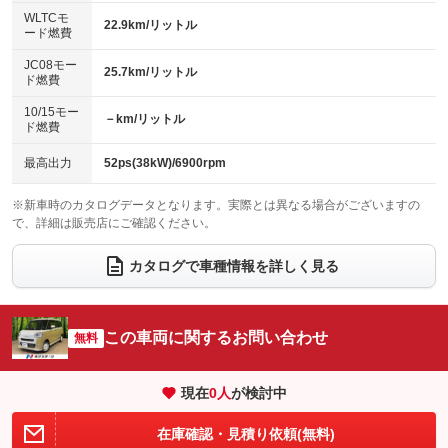
センターデフロック
エアロ
スマートキー
：装備なし
WLTCモ
：装備なし
：装備あり
22.9km/リットル
ード燃費
レンタカーアップ
展示・試乗車
ローダウン
ランフラットタイヤ
：装備なし
：装備なし
：装備なし
：装備なし
JC08モー
25.7km/リットル
ド燃費
電動格納ミラー
パワーシート
3列シート
：装備あり
：装備なし
：装備なし
10/15モー
装備略号／用語解説
－km/リットル
ベンチシート
フルフラットシート
ド燃費
：装備あり
：装備なし
チップアップシート
オットマン
：装備なし
：装備なし
最高出力
52ps(38kW)/6900rpm
電動格納サードシート
シートヒーター
：装備なし
：装備あり
※新車時のカタログデータとなります。実際とは異なる場合がございますの
で、詳細は販売店にご確認ください。
ウォークスルー
後席モニター
：装備なし
：装備なし
電動リアゲート
フロントカメラ
カタログで車種情報を詳しく見る
：装備なし
：装備なし
シートエアコン
全周囲カメラ
：装備なし
：装備なし
サイドカメラ
ルーフレール
この車両に関するお問い合わせ
：装備なし
無料
：装備なし
エアサスペンション
ヘッドライトウォッシャー
：装備なし
：装備なし
現在
0
人
が検討中
装備略号／用語解説
在庫確認・見積り依頼(無料)