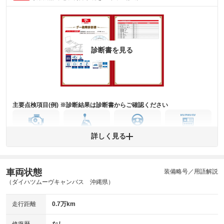
主要機関に不具合はありません。
機関
詳細は鑑定書をご確認ください。
修復歴
診断書を見る
※グー鑑定は保証サービスではございません。購入時は必ず現車をご確認
下さい。
※実際にお渡しするコンディションチェックシートにつきましては、形式
および表示項目が異なる場合がございます。
※グー鑑定の評価はあくまでも記載している鑑定日の鑑定結果となりま
す。車両情報等の詳細は各販売店へお問い合わせ下さい。
主要点検項目(例) ※診断結果は診断書からご確認ください
エンジン
トランス
パワー
HV/PHV/EV
詳しく見る
ミッション
ステアリング
車両状態
ABS
エアーバッグ
先進安全装備
その他
装備略号／用語解説
（ダイハツムーヴキャンバス 沖縄県）
※異常がある場合は主要点検項目が赤色になり、異常と表記されます。
※車に装備されていない項目は「-」と表記されます
走行距離
0.7万km
※グー故障診断は保証サービスではございません。購入時は必ず現車をご
確認下さい。
※実際にお渡しする故障診断書につきましては、形式および表示項目が異