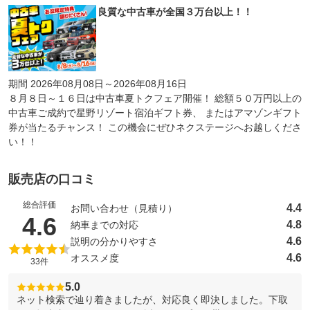
良質な中古車が全国３万台以上！！
期間 2026年08月08日～2026年08月16日
８月８日～１６日は中古車夏トクフェア開催！ 総額５０万円以上の
中古車ご成約で星野リゾート宿泊ギフト券、 またはアマゾンギフト
券が当たるチャンス！ この機会にぜひネクステージへお越しくださ
い！！
販売店の口コミ
総合評価
4.4
お問い合わせ（見積り）
（5点満点中）
4.6
4.8
納車までの対応
4.6
説明の分かりやすさ
4.6
オススメ度
33件
5.0
ネット検索で辿り着きましたが、対応良く即決しました。下取