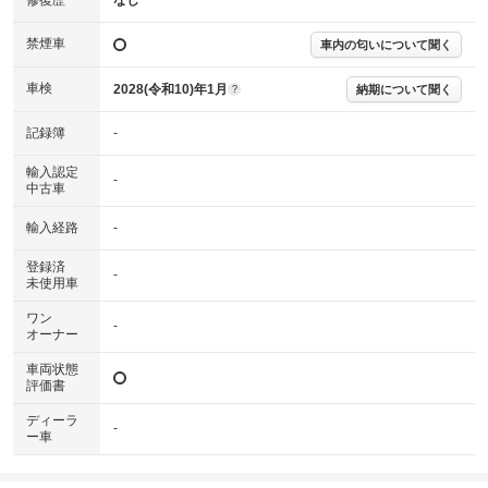
修復歴
なし
なる場合がございます。
※グー故障診断書はあくまでも実施時点での診断結果となります。将来に
禁煙車
車内の匂いについて聞く
わたり車両状態を担保するものではありませんので、車両情報等の詳細は
各販売店へお問い合わせ下さい。
車検
2028(令和10)年1月
納期について聞く
?
記録簿
-
輸入認定
-
中古車
輸入経路
-
登録済
-
未使用車
ワン
-
オーナー
車両状態
評価書
ディーラ
-
ー車