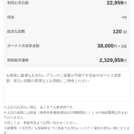
このパックの見積もり依頼（無料）
22,959
初回お支払額
円
-
頭金
円
120
総支払回数
回
38,000
ボーナス月加算金額
円 × 2回
2,329,959
割賦販売価格
円
お客様に最適なお支払いプランのご提案が可能です頭金やボーナス加算
額、支払い回数の変更などお気軽にご用命ください。
※上記のお支払い例は、あくまでも参考例です。
※上記の金額には税金（車両本体価格(税込)の消費税除く）とその他諸費用は含まれ
ておりません。
※詳しくは、各販売店までお問い合わせください。
※諸費用（7.6万円）を登録時までに現金でお支払いいただく場合の支払い例となりま
す。