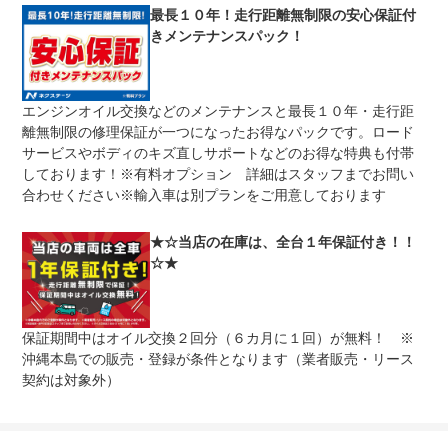
修理回数
無制限
最長１０年！走行距離無制限の安心保証付
きメンテナンスパック！
車両本体価格
期間中は何度でも修理可能！修理金額は車両本体価格の１
上限金額
００％までしっかり保証します。車両本体価格５０万円以
下の場合は５０万円まで保証します。
エンジンオイル交換などのメンテナンスと最長１０年・走行距
無し
離無制限の修理保証が一つになったお得なパックです。ロード
免責金
保証修理の対象となる場合は、お客様の費用負担は一切ご
ざいません。
サービスやボディのキズ直しサポートなどのお得な特典も付帯
しております！※有料オプション 詳細はスタッフまでお問い
全国のネクステージで受付可能！ご遠方でネクステージに
保証修理
持ち込めないお客様も保証修理はお受け頂けます。詳細
合わせください※輸入車は別プランをご用意しております
受付先
は、スタッフまでお気軽にお尋ねください。
整備付 法定12ヶ月または法定24ヶ月点検整備付
★☆当店の在庫は、全台１年保証付き！！
法定整備
※車検なし・車検整備付の場合は法定24ヶ月点検整備付
☆★
※商用車は6ヶ月または12ヶ月点検整備付
１．契約後～納車までに法定点検を実施致します。 ２．
法定整備
支払総額に整備代金を含んでおります。 ３．点検記録簿
について
が発行されます。
保証期間中はオイル交換２回分（６カ月に１回）が無料！ ※
沖縄本島での販売・登録が条件となります（業者販売・リース
契約は対象外）