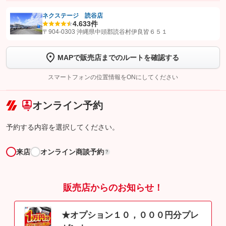
ネクステージ 読谷店
4.6
33件
【STEP1】
認証画面でグーネットを友だち追加してから「許可する」ボタンを押
〒904-0303 沖縄県中頭郡読谷村伊良皆６５１
します
MAPで販売店までのルートを確認する
【STEP2】
トーク画面で
ボタンをタップして問い合わせを
完了してください。
スマートフォンの位置情報をONにしてください
こちら
オンライン予約
予約する内容を選択してください。
来店
オンライン商談予約
?
販売店からのお知らせ！
★オプション１０，０００円分プレ