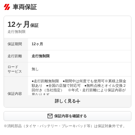
車両保証
12ヶ月
保証
走行無制限
保証期間
12ヶ月
走行距離
走行無制限
ロード
無し
サービス
●走行距離無制限 ●期間中は何度でも使用可※累積上限金
額あり ●全国の店舗で対応可 ●無料点検とオイル交換２
回付き（当社指定） ※年式・走行距離により保証内容が
保証内容
異なります
詳しく見る
保証内容について問い合わせる
安心のアフター保証は消耗品をはじめ、購入時に付属のナ
保証内容を確認する
保証項目
ビ等の電装品にも対応。最長３年までお選びいただけます
（有償）※お車により加入条件、保証内容が異なります。
※消耗部品（タイヤ・バッテリー・ブレーキパッド等）は保証対象外です。