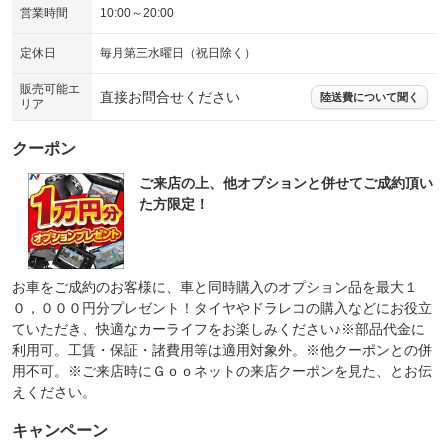
営業時間
10:00～20:00
定休日
毎月第三水曜日（祝日除く）
販売可能エ
直接お問合せください
陸送費について聞く
リア
クーポン
ご来店の上、他オプションと併せてご成約頂い
た方限定！
お車をご成約のお客様に、車と同時購入のオプション品を最大１
０，０００円分プレゼント！タイヤやドラレコの購入などにお役立
ていただき、快適なカーライフをお楽しみください♪※部品代金に
利用可。工賃・保証・諸費用等は適用対象外。※他クーポンとの併
用不可。※ご来店時にＧｏｏネットの来店クーポンを見た、とお伝
えください。
キャンペーン