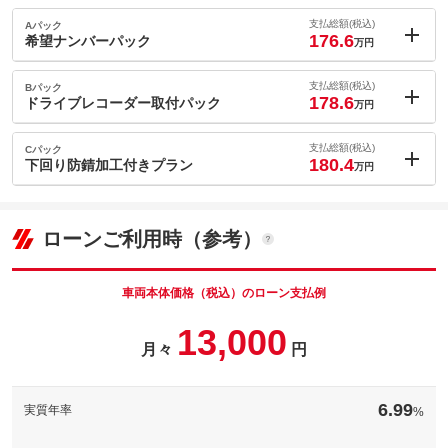
支払総額(税込)
Aパック
176.6
希望ナンバーパック
万円
内：オプシ
1.7
ョン価格
支払総額(税込)
Bパック
万円
178.6
(税込)
ドライブレコーダー取付パック
万円
車両本体価
167.3
万円
内：オプシ
格
3.7
ョン価格
支払総額(税込)
Cパック
万円
180.4
(税込)
下回り防錆加工付きプラン
万円
車両本体価
167.3
万円
内：オプシ
格
パック内容
5.5
ョン価格
万円
(税込)
ローンご利用時（参考）
車両本体価
167.3
万円
格
パック内容
備考
－
車両本体価格（税込）のローン支払例
パック内容
13,000
このパックの見積もり依頼（無料）
備考
－
月々
円
このパックの見積もり依頼（無料）
備考
－
6.99
実質年率
%