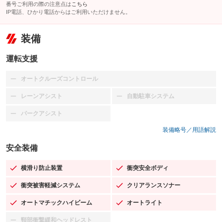
番号ご利用の際の注意点は
こちら
IP電話、ひかり電話からはご利用いただけません。
装備
運転支援
オートクルーズコントロール
：装備なし
レーンアシスト
自動駐車システム
：装備なし
：装備なし
パークアシスト
：装備なし
装備略号／用語解説
安全装備
横滑り防止装置
衝突安全ボディ
：装備あり
：装備あり
衝突被害軽減システム
クリアランスソナー
：装備あり
：装備あり
オートマチックハイビーム
オートライト
：装備あり
：装備あり
頸部衝撃緩和ヘッドレスト