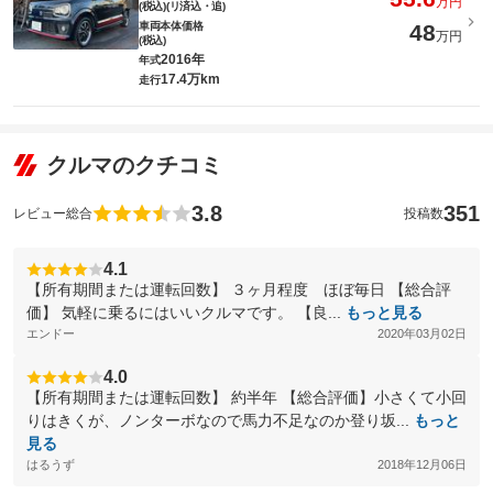
万円
(税込)(リ済込・追)
車両本体価格
48
万円
(税込)
2016年
年式
17.4万km
走行
クルマのクチコミ
3.8
351
レビュー総合
投稿数
4.1
【所有期間または運転回数】 ３ヶ月程度 ほぼ毎日 【総合評
価】 気軽に乗るにはいいクルマです。 【良...
もっと見る
エンドー
2020年03月02日
4.0
【所有期間または運転回数】 約半年 【総合評価】小さくて小回
りはきくが、ノンターボなので馬力不足なのか登り坂...
もっと
見る
はるうず
2018年12月06日