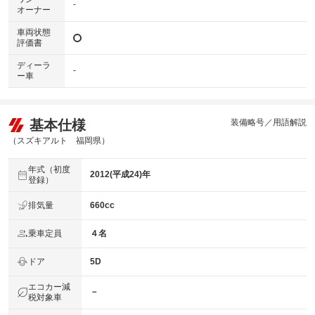
-
オーナー
車両状態
評価書
ディーラ
-
ー車
基本仕様
装備略号／用語解説
（スズキアルト 福岡県）
年式（初度
2012(平成24)年
登録）
排気量
660cc
乗車定員
４名
ドア
5D
エコカー減
－
税対象車