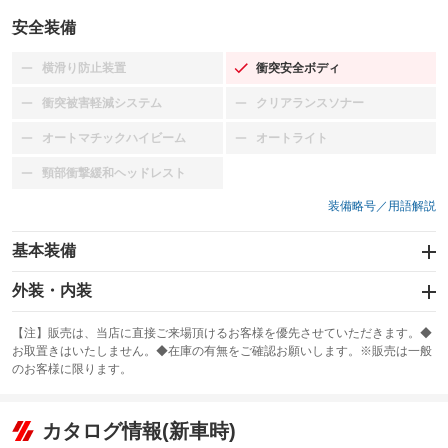
安全装備
横滑り防止装置
衝突安全ボディ
：装備なし
：装備あり
衝突被害軽減システム
クリアランスソナー
：装備なし
：装備なし
オートマチックハイビーム
オートライト
：装備なし
：装備なし
頸部衝撃緩和ヘッドレスト
：装備なし
装備略号／用語解説
基本装備
エアバッグ：運転席/助手席
外装・内装
：装備あり
スライドドア
カーナビ：メモリーナビ他
：装備なし
：装備あり
【注】販売は、当店に直接ご来場頂けるお客様を優先させていただきます。◆
お取置きはいたしません。◆在庫の有無をご確認お願いします。※販売は一般
サンルーフ
ABS
TV
：装備なし
：装備なし
：装備なし
のお客様に限ります。
エアコン
Wエアコン
オーディオ：CDまたはCDチェンジャー
：装備あり
：装備なし
：装備あり
リフトアップ
パワーステアリング
カタログ情報(新車時)
ビジュアル
：装備なし
：装備あり
：装備なし