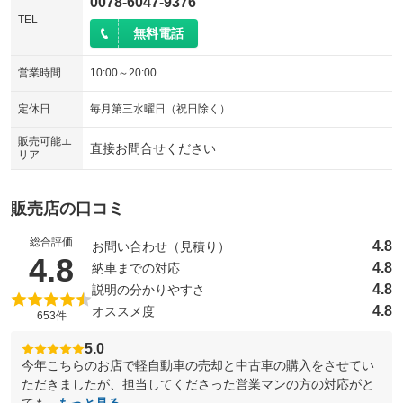
0078-6047-9376
TEL
無料電話
営業時間
10:00～20:00
定休日
毎月第三水曜日（祝日除く）
販売可能エ
直接お問合せください
リア
販売店の口コミ
総合評価
4.8
お問い合わせ（見積り）
（5点満点中）
4.8
4.8
納車までの対応
4.8
説明の分かりやすさ
4.8
オススメ度
653件
5.0
今年こちらのお店で軽自動車の売却と中古車の購入をさせてい
ただきましたが、担当してくださった営業マンの方の対応がと