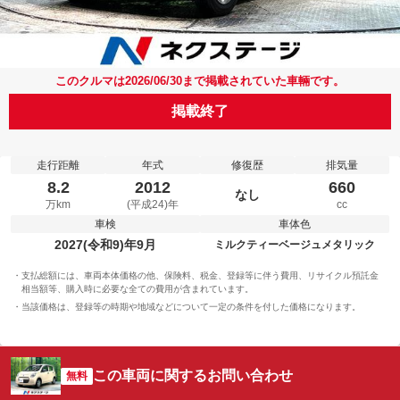
このクルマは2026/06/30まで掲載されていた車輛です。
掲載終了
走行距離
年式
修復歴
排気量
8.2
2012
660
なし
万km
(平成24)年
cc
車検
車体色
2027(令和9)年9月
ミルクティーベージュメタリック
支払総額には、車両本体価格の他、保険料、税金、登録等に伴う費用、リサイクル預託金
相当額等、購入時に必要な全ての費用が含まれています。
当該価格は、登録等の時期や地域などについて一定の条件を付した価格になります。
この車両に関するお問い合わせ
無料