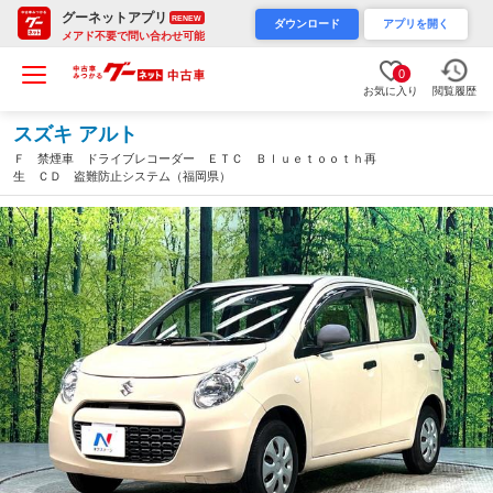
グーネットアプリ
RENEW
ダウンロード
アプリを開く
メアド不要で問い合わせ可能
0
お気に入り
閲覧履歴
スズキ アルト
Ｆ 禁煙車 ドライブレコーダー ＥＴＣ Ｂｌｕｅｔｏｏｔｈ再
生 ＣＤ 盗難防止システム（福岡県）