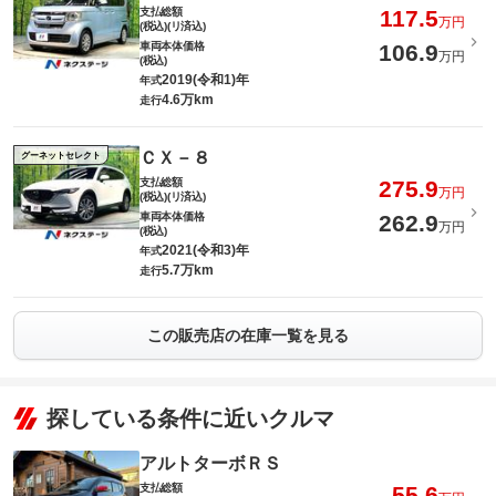
支払総額
117.5
万円
(税込)(リ済込)
車両本体価格
106.9
万円
(税込)
2019(令和1)年
年式
4.6万km
走行
ＣＸ－８
グーネットセレクト
支払総額
275.9
万円
(税込)(リ済込)
車両本体価格
262.9
万円
(税込)
2021(令和3)年
年式
5.7万km
走行
この販売店の在庫一覧を見る
探している条件に近いクルマ
アルトターボＲＳ
支払総額
55.6