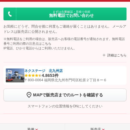
まずは在庫確認・見積り依頼
無料電話でお問い合わせ
お気軽にどうぞ。問合せ後に何度もご連絡が届くことはありません。 メールア
ドレスは販売店に公開されません。
※無料電話をご利用の場合は、販売店へお客様の電話番号が通知されます。無料電話
番号ご利用の際の注意点は
こちら
IP電話、ひかり電話からはご利用いただけません。
詳細はこちら
ネクステージ 北九州店
4.8
653件
【STEP1】
認証画面でグーネットを友だち追加してから「許可する」ボタンを押
〒800-0064 福岡県北九州市門司区松原２丁目８ー６
します
MAPで販売店までのルートを確認する
【STEP2】
トーク画面で
ボタンをタップして問い合わせを
完了してください。
スマートフォンの位置情報をONにしてください
こちら
装備
販売店