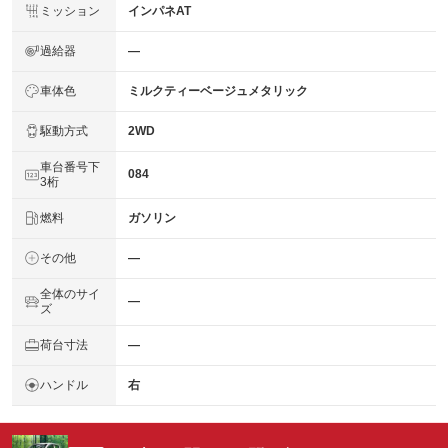
ミッション
インパネAT
過給器
―
車体色
ミルクティーベージュメタリック
駆動方式
2WD
車台番号下
084
3桁
燃料
ガソリン
その他
―
全体のサイ
―
ズ
荷台寸法
―
ハンドル
右