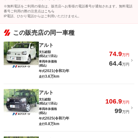
※無料電話をご利用の場合は、販売店へお客様の電話番号が通知されます。無料電話
番号ご利用の際の注意点は
こちら
IP電話、ひかり電話からはご利用いただけません。
この販売店の同一車種
アルト
支払総額
74.9
万円
(税込)(リ済込)
車両本体価格
64.4
万円
(税込)
2021(令和3)年
年式
3.6万km
走行
アルト
支払総額
106.9
万円
(税込)(リ済込)
車両本体価格
99
万円
(税込)
2025(令和7)年
年式
0.8万km
走行