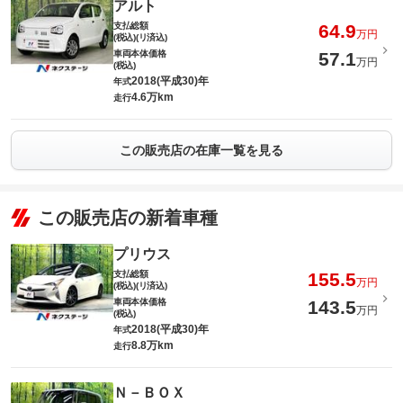
アルト
支払総額
64.9
万円
(税込)(リ済込)
車両本体価格
57.1
万円
(税込)
2018(平成30)年
年式
4.6万km
走行
この販売店の在庫一覧を見る
この販売店の新着車種
プリウス
支払総額
155.5
万円
(税込)(リ済込)
車両本体価格
143.5
万円
(税込)
2018(平成30)年
年式
8.8万km
走行
Ｎ－ＢＯＸ