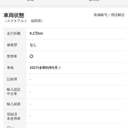
車両状態
装備略号／用語解説
（スズキアルト 福岡県）
走行距離
8.2万km
修復歴
なし
禁煙車
車検
2027(令和9)年9月
?
記録簿
-
輸入認定
-
中古車
輸入経路
-
登録済
-
未使用車
ワン