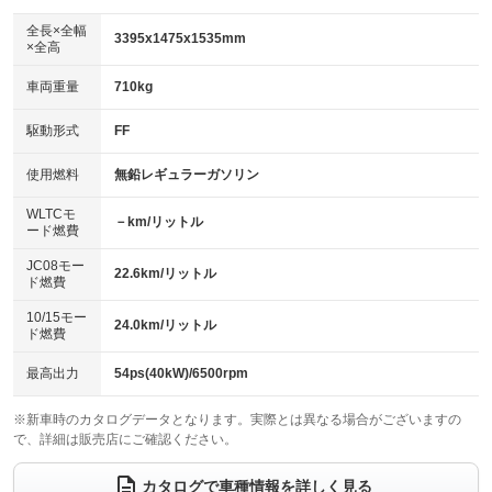
ダウンヒルアシストコントロール
アルミホイール
：装備なし
：装備なし
全長×全幅
3395x1475x1535mm
×全高
パワーウィンドウ
盗難防止システム
革シート
ハーフレザーシート
：装備あり
：装備あり
：装備なし
：装備なし
車両重量
710kg
アイドリングストップ
ドライブレコーダー
キーレス
LEDヘッドランプ
：装備なし
：装備あり
：装備あり
：装備なし
USB入力端子
Bluetooth接続
駆動形式
FF
HID(キセノンライト)
ポータブルナビ
：装備あり
：装備あり
：装備なし
：装備なし
100V電源
クリーンディーゼル
バックカメラ
ETC
使用燃料
無鉛レギュラーガソリン
：装備なし
：装備なし
：装備なし
：装備あり
センターデフロック
エアロ
スマートキー
：装備なし
WLTCモ
：装備なし
：装備なし
－km/リットル
ード燃費
レンタカーアップ
展示・試乗車
ローダウン
ランフラットタイヤ
：装備なし
：装備なし
：装備なし
：装備なし
JC08モー
22.6km/リットル
ド燃費
電動格納ミラー
パワーシート
3列シート
：装備なし
：装備なし
：装備なし
10/15モー
装備略号／用語解説
24.0km/リットル
ベンチシート
フルフラットシート
ド燃費
：装備なし
：装備なし
チップアップシート
オットマン
：装備なし
：装備なし
最高出力
54ps(40kW)/6500rpm
電動格納サードシート
シートヒーター
：装備なし
：装備なし
※新車時のカタログデータとなります。実際とは異なる場合がございますの
で、詳細は販売店にご確認ください。
ウォークスルー
後席モニター
：装備なし
：装備なし
電動リアゲート
フロントカメラ
カタログで車種情報を詳しく見る
：装備なし
：装備なし