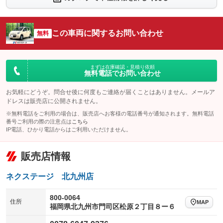
シートエアコン
全周囲カメラ
：装備なし
：装備なし
サイドカメラ
ルーフレール
この車両に関するお問い合わせ
：装備なし
無料
：装備なし
エアサスペンション
ヘッドライトウォッシャー
：装備なし
：装備なし
装備略号／用語解説
まずは在庫確認・見積り依頼
無料電話でお問い合わせ
お気軽にどうぞ。問合せ後に何度もご連絡が届くことはありません。メールア
ドレスは販売店に公開されません。
※無料電話をご利用の場合は、販売店へお客様の電話番号が通知されます。無料電話
番号ご利用の際の注意点は
こちら
IP電話、ひかり電話からはご利用いただけません。
販売店情報
ネクステージ 北九州店
800-0064
住所
MAP
福岡県北九州市門司区松原２丁目８ー６