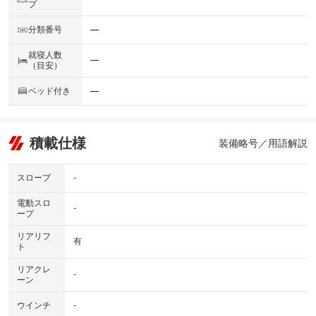
プ
分類番号
―
就寝人数
―
（目安）
ベッド付き
―
積載仕様
装備略号／用語解説
スロープ
-
電動スロ
-
ープ
リアリフ
有
ト
リアクレ
-
ーン
ウインチ
-