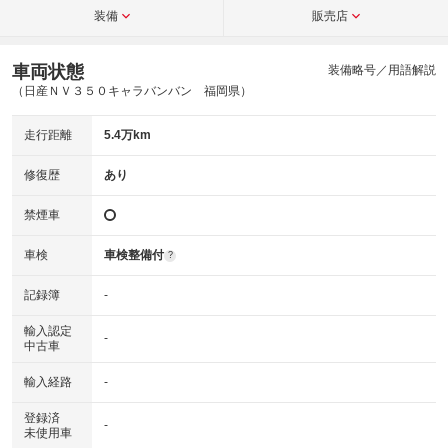
装備
販売店
車両状態
装備略号／用語解説
（日産ＮＶ３５０キャラバンバン 福岡県）
走行距離
5.4万km
修復歴
あり
禁煙車
車検
車検整備付
?
記録簿
-
輸入認定
-
中古車
輸入経路
-
登録済
-
未使用車