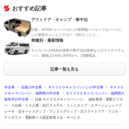
おすすめ記事
アウトドア・キャンプ・車中泊
日産・NV350 スーパーロング標準幅ハイルーフをベースに
した新型キャンピングカー「NICO（ニコ）…
車種別・最新情報
キャラバンの特別仕様車や車中泊仕様車などがマイナーチェ
ンジ。価格は3,444,100円から（消費税込…
記事一覧を見る
中古車
日産の中古車
ＮＶ３５０キャラバンバンの中古車
ＮＶ３５
０キャラバンバン・福岡県の中古車
ＮＶ３５０キャラバンバン・福岡県久
留米市の中古車
日産 ＮＶ３５０キャラバンバン 福祉車両・電動リフタ
ー・２台積・１０人乗・走行５４千Ｋ・１＋１タイプ・エマージェンシーブ
レーキ・左オートステップ・アシストグリップ・左スライドドア・ラジオ・
ＰＶガラス・電動車イス固定装置２台・キーレス