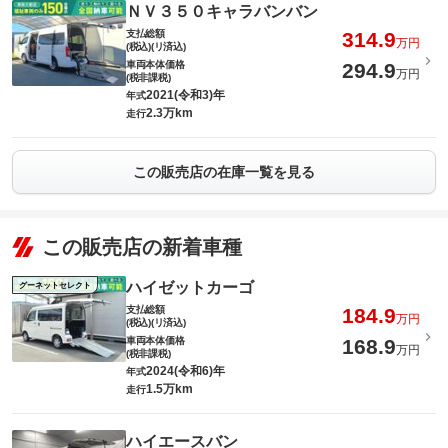
ＮＶ３５０キャラバンバン
支払総額
314.9
万円
(税込)(リ済込)
車両本体価格
294.9
万円
(税非課税)
2021(令和3)年
年式
2.3万km
走行
この販売店の在庫一覧を見る
この販売店の新着車種
ハイゼットカーゴ
グーネットセレクト
支払総額
184.9
万円
(税込)(リ済込)
車両本体価格
168.9
万円
(税非課税)
2024(令和6)年
年式
1.5万km
走行
ハイエースバン