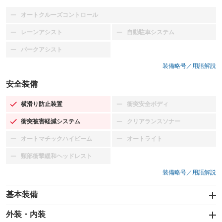
オートクルーズコントロール
：装備なし
レーンアシスト
自動駐車システム
：装備なし
：装備なし
パークアシスト
：装備なし
装備略号／用語解説
安全装備
横滑り防止装置
衝突安全ボディ
：装備あり
：装備なし
衝突被害軽減システム
クリアランスソナー
：装備あり
：装備なし
オートマチックハイビーム
オートライト
：装備なし
：装備なし
頸部衝撃緩和ヘッドレスト
：装備なし
装備略号／用語解説
基本装備
エアバッグ：運転席/助手席
外装・内装
：装備あり