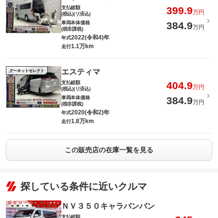
支払総額
399.9
万円
(税込)(リ済込)
車両本体価格
384.9
万円
(税非課税)
2022(令和4)年
年式
1.1万km
走行
エスティマ
グーネットセレクト
支払総額
404.9
万円
(税込)(リ済込)
車両本体価格
384.9
万円
(税非課税)
2020(令和2)年
年式
1.8万km
走行
この販売店の在庫一覧を見る
探している条件に近いクルマ
ＮＶ３５０キャラバンバン
支払総額