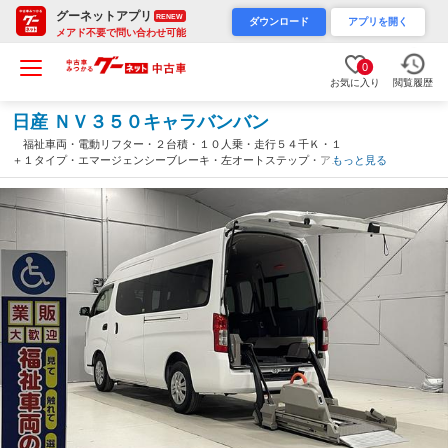
グーネットアプリ
RENEW
ダウンロード
アプリを開く
メアド不要で問い合わせ可能
0
お気に入り
閲覧履歴
日産 ＮＶ３５０キャラバンバン
福祉車両・電動リフター・２台積・１０人乗・走行５４千Ｋ・１
＋１タイプ・エマージェンシーブレーキ・左オートステップ・アシ
もっと見る
ストグリップ・左スライドドア・ラジオ・ＰＶガラス・電動車イス
固定装置２台・キーレス（福岡県）