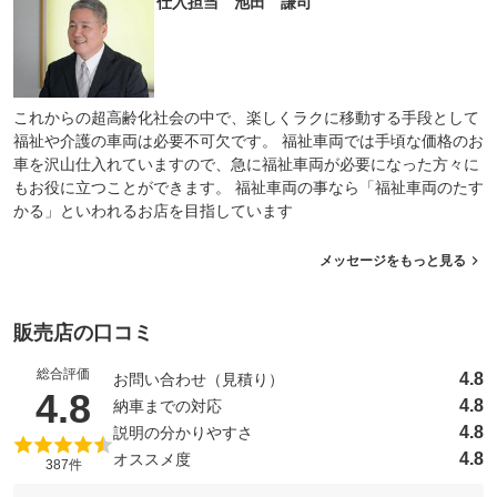
仕入担当 池田 謙司
これからの超高齢化社会の中で、楽しくラクに移動する手段として
福祉や介護の車両は必要不可欠です。 福祉車両では手頃な価格のお
車を沢山仕入れていますので、急に福祉車両が必要になった方々に
もお役に立つことができます。 福祉車両の事なら「福祉車両のたす
かる」といわれるお店を目指しています
メッセージをもっと見る
販売店の口コミ
総合評価
4.8
お問い合わせ（見積り）
（5点満点中）
4.8
4.8
納車までの対応
4.8
説明の分かりやすさ
4.8
オススメ度
387件