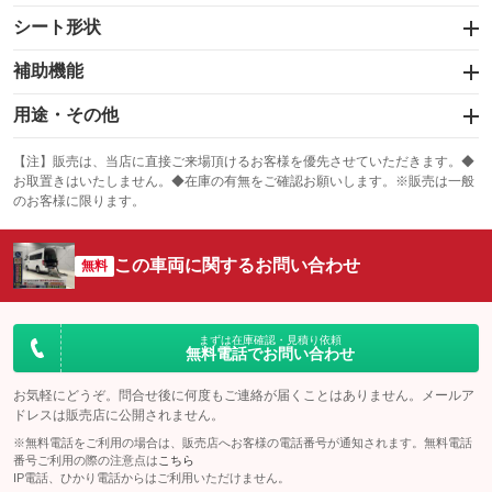
スライドドア：片面
カーナビ
：装備あり
シート形状
：装備なし
サンルーフ
ABS
TV
：装備なし
：装備あり
助手席回転シート
後席回転スライドシート
：装備なし
補助機能
：装備なし
：装備なし
エアコン
Wエアコン
オーディオ
：装備あり
：装備なし
後席リフトアップシート
後席脱着リフトアップシート
：装備なし
サイドステップ
手すり
：装備なし
：装備なし
用途・その他
：装備あり
：装備あり
リフトアップ
パワーステアリング
ビジュアル
：装備なし
：装備あり
シート電動
：装備なし
左アクセル
旋回グリップ
：装備なし
移動入浴車
ストレッチャー
：装備なし
：装備なし
：装備なし
：装備なし
【注】販売は、当店に直接ご来場頂けるお客様を優先させていただきます。◆
ダウンヒルアシストコントロール
アルミホイール
：装備なし
装備略号／用語解説
お取置きはいたしません。◆在庫の有無をご確認お願いします。※販売は一般
：装備なし
手動運転装置
装備略号／用語解説
：装備なし
のお客様に限ります。
パワーウィンドウ
盗難防止システム
革シート
ハーフレザーシート
：装備あり
：装備なし
：装備なし
：装備なし
装備略号／用語解説
アイドリングストップ
ドライブレコーダー
キーレス
LEDヘッドランプ
：装備なし
：装備なし
：装備あり
：装備なし
この車両に関するお問い合わせ
無料
USB入力端子
Bluetooth接続
HID(キセノンライト)
ポータブルナビ
：装備なし
：装備なし
：装備なし
：装備なし
100V電源
クリーンディーゼル
バックカメラ
ETC
：装備なし
：装備なし
：装備あり
：装備なし
まずは在庫確認・見積り依頼
無料電話でお問い合わせ
センターデフロック
エアロ
スマートキー
：装備なし
：装備なし
：装備なし
お気軽にどうぞ。問合せ後に何度もご連絡が届くことはありません。メールア
クラッチレス
ヒッチメンバー
ローダウン
ランフラットタイヤ
：装備なし
：装備なし
：装備なし
：装備なし
ドレスは販売店に公開されません。
坂道発進補助装置
レンタカーアップ
※無料電話をご利用の場合は、販売店へお客様の電話番号が通知されます。無料電話
パワーシート
3列シート
：装備なし
：装備なし
：装備なし
：装備あり
番号ご利用の際の注意点は
こちら
展示・試乗車
IP電話、ひかり電話からはご利用いただけません。
ベンチシート
フルフラットシート
：装備なし
：装備なし
：装備なし