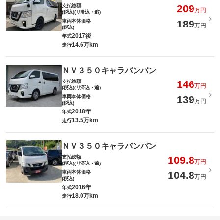
支払総額
209
万円
(税込)(リ済込・追)
車両本体価格
189
万円
(税込)
2017後
年式
14.6万km
走行
ＮＶ３５０キャラバンバン
支払総額
146
万円
(税込)(リ済込・追)
車両本体価格
139
万円
(税込)
2018年
年式
13.5万km
走行
ＮＶ３５０キャラバンバン
支払総額
109.8
万円
(税込)(リ済込・追)
車両本体価格
104.8
万円
(税込)
2016年
年式
18.0万km
走行