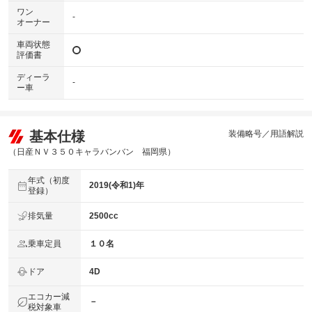
ワン
-
オーナー
車両状態
評価書
ディーラ
-
ー車
基本仕様
装備略号／用語解説
（日産ＮＶ３５０キャラバンバン 福岡県）
年式（初度
2019(令和1)年
登録）
排気量
2500cc
乗車定員
１０名
ドア
4D
エコカー減
－
税対象車