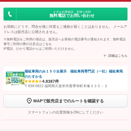
まずは在庫確認・見積り依頼
無料電話でお問い合わせ
お気軽にどうぞ。問合せ後に何度もご連絡が届くことはありません。 メールア
ドレスは販売店に公開されません。
※無料電話をご利用の場合は、販売店へお客様の電話番号が通知されます。無料電話
番号ご利用の際の注意点は
こちら
IP電話、ひかり電話からはご利用いただけません。
詳細はこちら
福祉車両のみ１５０台展示 福祉車両専門店（一社）福祉車両
のたすかる
【STEP1】
認証画面でグーネットを友だち追加してから「許可する」ボタンを押
4.8
387件
します
〒839-0822 福岡県久留米市善導寺町木塚３３５－３
【STEP2】
トーク画面で
ボタンをタップして問い合わせを
MAPで販売店までのルートを確認する
完了してください。
スマートフォンの位置情報をONにしてください
こちら