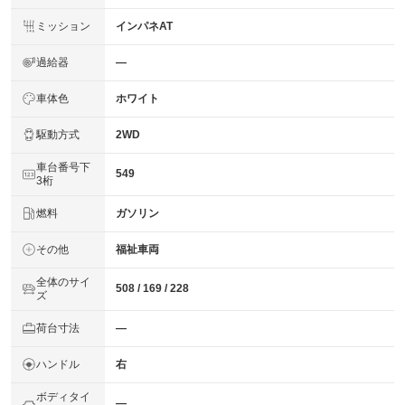
ミッション
インパネAT
過給器
―
車体色
ホワイト
駆動方式
2WD
車台番号下
549
3桁
燃料
ガソリン
その他
福祉車両
全体のサイ
508 / 169 / 228
ズ
荷台寸法
―
ハンドル
右
ボディタイ
―