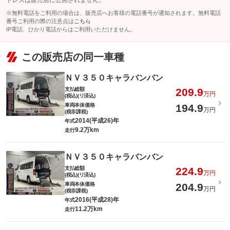
ドレスは販売店に公開されません。
※無料電話をご利用の場合は、販売店へお客様の電話番号が通知されます。無料電話
番号ご利用の際の注意点は
こちら
IP電話、ひかり電話からはご利用いただけません。
この販売店の同一車種
ＮＶ３５０キャラバンバン
支払総額
209.9
万円
(税込)(リ済込)
車両本体価格
194.9
万円
(税非課税)
2014(平成26)年
年式
9.2万km
走行
ＮＶ３５０キャラバンバン
支払総額
224.9
万円
(税込)(リ済込)
車両本体価格
204.9
万円
(税非課税)
2016(平成28)年
年式
11.2万km
走行