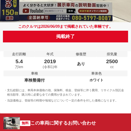
このクルマは2026/06/09まで掲載されていた車輛です。
掲載終了
走行距離
年式
修復歴
排気量
5.4
2019
2500
あり
万km
(令和1)年
cc
車検
車体色
車検整備付
ホワイト
支払総額には、車両本体価格の他、保険料、税金、登録等に伴う費用、リサイクル預託金
相当額等、購入時に必要な全ての費用が含まれています。
当該価格は、登録等の時期や地域などについて一定の条件を付した価格になります。
この車両に関するお問い合わせ
無料