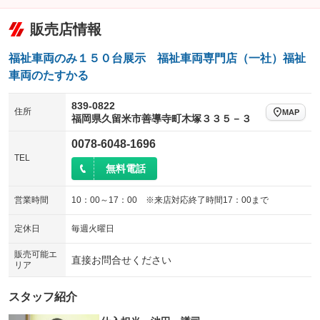
電動格納ミラー
チップアップシート
オットマン
：装備あり
：装備なし
：装備なし
販売店情報
装備略号／用語解説
電動格納サードシート
シートヒーター
：装備なし
：装備なし
福祉車両のみ１５０台展示 福祉車両専門店（一社）福祉
ウォークスルー
後席モニター
：装備なし
：装備なし
車両のたすかる
電動リアゲート
フロントカメラ
：装備なし
：装備あり
839-0822
住所
MAP
福岡県久留米市善導寺町木塚３３５－３
シートエアコン
全周囲カメラ
：装備なし
：装備あり
0078-6048-1696
サイドカメラ
ルーフレール
：装備あり
：装備なし
TEL
無料電話
エアサスペンション
ヘッドライトウォッシャー
：装備なし
：装備なし
装備略号／用語解説
営業時間
10：00～17：00 ※来店対応終了時間17：00まで
定休日
毎週火曜日
販売可能エ
直接お問合せください
リア
スタッフ紹介