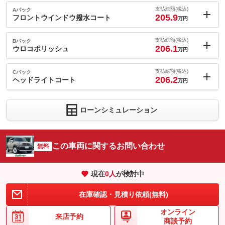
支払総額(税込)
Aパック
205.9
フロントウインドウ撥水コート
万円
内：オプシ
1.1
ョン価格
支払総額(税込)
Bパック
万円
206.1
(税込)
ウロコポリッシュ
万円
車両本体価
199.3
万円
内：オプシ
格
1.3
ョン価格
支払総額(税込)
Cパック
万円
206.2
(税込)
ヘッドライトコート
万円
車両本体価
199.3
万円
内：オプシ
格
1.4
ョン価格
万円
ローンシミュレーション
(税込)
パック内容
車両本体価
199.3
万円
撥水で雨の日も視界をクリアにしてくれる『フロントウインドウ
格
撥水コート』。撥水効果をキープしクリアな視界で安全をサポー
パック内容
トしてくれます。多発する大雨やゲリラ豪雨に備えるためにお勧
この車両に関するお問い合わせ
無料
めしたい商品です。
『ウロコポリッシュ』は専用の溶剤で研磨をし、気になるガラス
ウロコを除去します。頑固なウロコにも効果あり。お車の視界と
備考
－
現在
0
人
が検討中
パック内容
美観をキープする為にお勧めしたい商品です。
ヘッドライト専用ガラスコーティング『ヘッドライトコート』は
備考
－
在庫確認・見積り依頼(無料)
このパックの見積もり依頼（無料）
ガラス被膜で黄ばみなどの表面劣化の予防や発止効果で汚れの付
着を抑制する効果が期待できます。
オンライン
来店予約
このパックの見積もり依頼（無料）
商談予約
備考
－