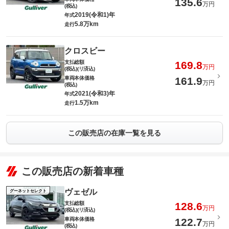
135.6
万円
(税込)
2019(令和1)年
年式
5.8万km
走行
クロスビー
支払総額
169.8
万円
(税込)(リ済込)
車両本体価格
161.9
万円
(税込)
2021(令和3)年
年式
1.5万km
走行
この販売店の在庫一覧を見る
この販売店の新着車種
ヴェゼル
グーネットセレクト
支払総額
128.6
万円
(税込)(リ済込)
車両本体価格
122.7
万円
(税込)