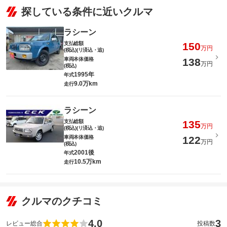
探している条件に近いクルマ
ラシーン
支払総額
150
万円
(税込)(リ済込・追)
車両本体価格
138
万円
(税込)
1995年
年式
9.0万km
走行
ラシーン
支払総額
135
万円
(税込)(リ済込・追)
車両本体価格
122
万円
(税込)
2001後
年式
10.5万km
走行
クルマのクチコミ
4.0
3
レビュー総合
投稿数