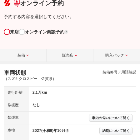
オンライン予約
予約する内容を選択してください。
来店
オンライン商談予約
?
装備
販売店
購入パック
車両状態
装備略号／用語解説
（スズキクロスビー 佐賀県）
走行距離
2.1万km
修復歴
なし
禁煙車
-
車内の匂いについて聞く
車検
2027(令和9)年10月
納期について聞く
?