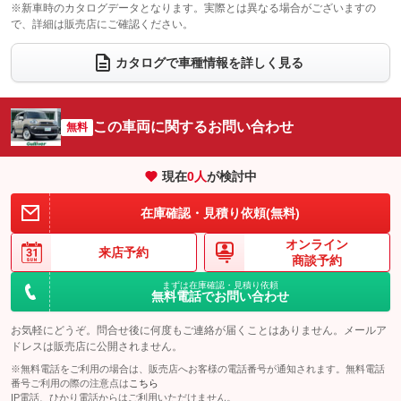
：装備なし
：装備あり
※新車時のカタログデータとなります。実際とは異なる場合がございますの
で、詳細は販売店にご確認ください。
ウォークスルー
後席モニター
：装備なし
：装備なし
電動リアゲート
フロントカメラ
カタログで車種情報を詳しく見る
：装備なし
：装備あり
シートエアコン
全周囲カメラ
：装備なし
：装備あり
サイドカメラ
ルーフレール
この車両に関するお問い合わせ
：装備あり
無料
：装備なし
エアサスペンション
ヘッドライトウォッシャー
：装備なし
：装備なし
現在
0
人
が検討中
装備略号／用語解説
在庫確認・見積り依頼(無料)
オンライン
来店予約
商談予約
まずは在庫確認・見積り依頼
無料電話でお問い合わせ
お気軽にどうぞ。問合せ後に何度もご連絡が届くことはありません。メールア
ドレスは販売店に公開されません。
※無料電話をご利用の場合は、販売店へお客様の電話番号が通知されます。無料電話
番号ご利用の際の注意点は
こちら
IP電話、ひかり電話からはご利用いただけません。