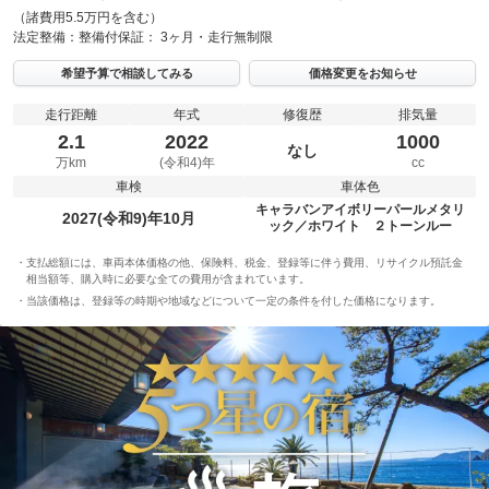
（諸費用5.5万円を含む）
法定整備：
整備付
保証：
3ヶ月・走行無制限
希望予算で相談してみる
価格変更をお知らせ
走行距離
年式
修復歴
排気量
2.1
2022
1000
なし
万km
(令和4)年
cc
車検
車体色
キャラバンアイボリーパールメタリ
2027(令和9)年10月
ック／ホワイト ２トーンルー
支払総額には、車両本体価格の他、保険料、税金、登録等に伴う費用、リサイクル預託金
相当額等、購入時に必要な全ての費用が含まれています。
当該価格は、登録等の時期や地域などについて一定の条件を付した価格になります。