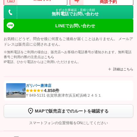
商談予約
まずは在庫確認・見積り依頼
無料電話でお問い合わせ
LINEでお問い合わせ
お気軽にどうぞ。問合せ後に何度もご連絡が届くことはありません。 メールア
ドレスは販売店に公開されません。
※無料電話をご利用の場合は、販売店へお客様の電話番号が通知されます。無料電話
番号ご利用の際の注意点は
こちら
IP電話、ひかり電話からはご利用いただけません。
詳細はこちら
ガリバー唐津店
4.8
58件
【STEP1】
認証画面でグーネットを友だち追加してから「許可する」ボタンを押
〒849-5131 佐賀県唐津市浜玉町浜崎２４５１
します
MAPで販売店までのルートを確認する
【STEP2】
トーク画面で
ボタンをタップして問い合わせを
完了してください。
スマートフォンの位置情報をONにしてください
こちら