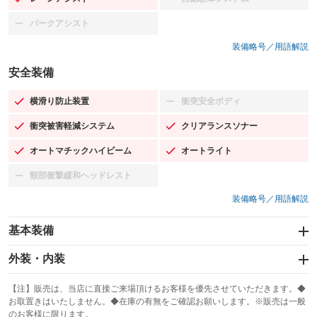
：装備あり
：装備なし
パークアシスト
：装備なし
装備略号／用語解説
安全装備
横滑り防止装置
衝突安全ボディ
：装備あり
：装備なし
衝突被害軽減システム
クリアランスソナー
：装備あり
：装備あり
オートマチックハイビーム
オートライト
：装備あり
：装備あり
頸部衝撃緩和ヘッドレスト
：装備なし
装備略号／用語解説
基本装備
エアバッグ：運転席/助手席
外装・内装
：装備あり
スライドドア
カーナビ：メモリーナビ他
：装備なし
：装備あり
【注】販売は、当店に直接ご来場頂けるお客様を優先させていただきます。◆
お取置きはいたしません。◆在庫の有無をご確認お願いします。※販売は一般
サンルーフ
ABS
TV：フルセグ
：装備なし
：装備あり
：装備あり
のお客様に限ります。