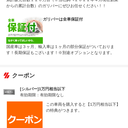
規約に定めるとおりとなります。
からの累計台数）のガリバーにぜひお任せください！！
無し
●１年間までのプランには免責金はございません。●長期有
免責金
料プランを選択された方は、２年目以降の修理１回に対し
ガリバーは全車保証付
て、１．５万円の免責金を申し受けます。●詳しくはスタ
ッフまでお問い合わせください。
●当店までご連絡ください。ご遠方の方は当店で受付後、
保証修理
お近くのガリバー店舗または修理工場のご案内をいたしま
受付先
すので、お気軽にお申し付けください。
国産車は３ヶ月、輸入車は１ヶ月の部分保証がついておりま
す！長期保証もございます！※別途オプションとなります。
整備付 法定12ヶ月または法定24ヶ月点検整備付
法定整備
※車検なし・車検整備付の場合は法定24ヶ月点検整備付
※商用車は6ヶ月または12ヶ月点検整備付
１．車検の残りがある車に関しましては法定１２ヶ月点検
クーポン
法定整備
を実施２．車検の残りがない車に関しましては法定２４ヶ
について
月点検（車検取得のみ）を実施※有償にて「ケアパック」
もご用意しております。
[シルバー]1万円相当以下
有効期限：有効期限なし
この車両を購入すると【1万円相当以下】
の特典がつきます。