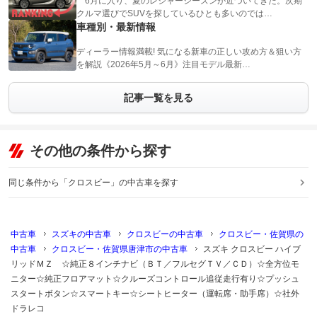
6月に入り、夏のレジャーシーズンが近づいてきた。次期
クルマ選びでSUVを探しているひとも多いのでは…
車種別・最新情報
ディーラー情報満載! 気になる新車の正しい攻め方＆狙い方
を解説《2026年5月～6月》注目モデル最新…
記事一覧を見る
その他の条件から探す
同じ条件から「クロスビー」の中古車を探す
中古車
スズキの中古車
クロスビーの中古車
クロスビー・佐賀県の
中古車
クロスビー・佐賀県唐津市の中古車
スズキ クロスビー ハイブ
リッドＭＺ ☆純正８インチナビ（ＢＴ／フルセグＴＶ／ＣＤ）☆全方位モ
ニター☆純正フロアマット☆クルーズコントロール追従走行有り☆プッシュ
スタートボタン☆スマートキー☆シートヒーター（運転席・助手席）☆社外
ドラレコ