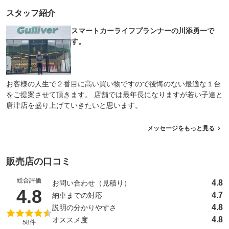
スタッフ紹介
スマートカーライフプランナーの川添勇一で
す。
お客様の人生で２番目に高い買い物ですので後悔のない最適な１台
をご提案させて頂きます。 店舗では最年長になりますが若い子達と
唐津店を盛り上げていきたいと思います。
メッセージをもっと見る
販売店の口コミ
総合評価
4.8
お問い合わせ（見積り）
（5点満点中）
4.8
4.7
納車までの対応
4.8
説明の分かりやすさ
4.8
オススメ度
58件