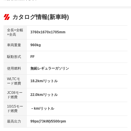
エアコン
Wエアコン
オーディオ：CDまたはCDチェンジャー
：装備あり
：装備なし
：装備あり
リフトアップ
パワーステアリング
カタログ情報(新車時)
ビジュアル：-／DVD再生
：装備なし
：装備あり
：装備あり
ダウンヒルアシストコントロール
アルミホイール：15インチ
：装備なし
：装備あり
全長×全幅
3760x1670x1705mm
×全高
パワーウィンドウ
盗難防止システム
革シート
ハーフレザーシート
：装備あり
：装備あり
：装備なし
：装備なし
車両重量
960kg
アイドリングストップ
ドライブレコーダー
キーレス
LEDヘッドランプ
：装備あり
：装備あり
：装備あり
：装備あり
USB入力端子
Bluetooth接続
駆動形式
FF
HID(キセノンライト)
ポータブルナビ
：装備あり
：装備あり
：装備なし
：装備なし
100V電源
クリーンディーゼル
バックカメラ
ETC
使用燃料
無鉛レギュラーガソリン
：装備なし
：装備なし
：装備あり
：装備あり
センターデフロック
エアロ
スマートキー
：装備なし
WLTCモ
：装備なし
：装備あり
18.2km/リットル
ード燃費
レンタカーアップ
展示・試乗車
ローダウン
ランフラットタイヤ
：装備なし
：装備なし
：装備なし
：装備なし
JC08モー
22.0km/リットル
ド燃費
電動格納ミラー
パワーシート
3列シート
：装備なし
：装備なし
：装備なし
10/15モー
装備略号／用語解説
－km/リットル
ベンチシート
フルフラットシート
ド燃費
：装備なし
：装備なし
チップアップシート
オットマン
：装備なし
：装備なし
最高出力
99ps(73kW)/5500rpm
電動格納サードシート
シートヒーター