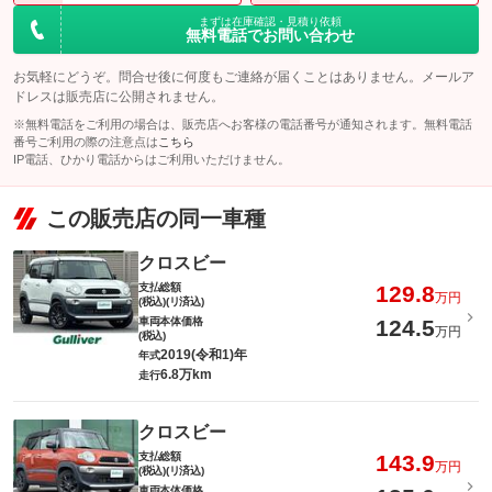
まずは在庫確認・見積り依頼
無料電話でお問い合わせ
このパックの見積もり依頼（無料）
お気軽にどうぞ。問合せ後に何度もご連絡が届くことはありません。メールア
ドレスは販売店に公開されません。
※無料電話をご利用の場合は、販売店へお客様の電話番号が通知されます。無料電話
番号ご利用の際の注意点は
こちら
IP電話、ひかり電話からはご利用いただけません。
この販売店の同一車種
クロスビー
支払総額
129.8
万円
(税込)(リ済込)
車両本体価格
124.5
万円
(税込)
2019(令和1)年
年式
6.8万km
走行
クロスビー
支払総額
143.9
万円
(税込)(リ済込)
車両本体価格