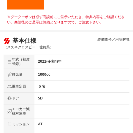
※グークーポンは必ず商談前にご呈示いただき、特典内容をご確認くださ
い。商談後のご呈示は無効となりますので、ご注意下さい。
基本仕様
装備略号／用語解説
（スズキクロスビー 佐賀県）
年式（初度
2022(令和4)年
登録）
排気量
1000cc
乗車定員
５名
ドア
5D
エコカー減
－
税対象車
ミッション
AT