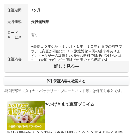
保証期間
3ヶ月
走行距離
走行無制限
ロード
有り
サービス
●最長１０年保証（６カ月・１年・１０年）までの有料プ
ランに変更が可能です！（別途対象車両の基準等ありま
す。）●万が一の故障した場合も無料で修理が受けられま
保証内容
す。●全国のガリバー店舗で使用できる保証です。
詳しく見る
保証内容について問い合わせる
計11項目
保証内容を確認する
１エンジン機構 ２動力伝達機構 ３ブレーキ機構 ４ス
保証項目
テアリング機構 ５前後アクスル機構 ６電子制御機構
※消耗部品（タイヤ・バッテリー・ブレーキパッド等）は保証対象外です。
７エアコン機構 ８車外装備品 ９車内装備品 １０乗員
保護機構 １１ハイブリッド機構
おかげさまで東証プライム
修理回数
無制限
車両本体価格
●期間内の修理回数に制限はありませんが、累積上限金額
上限金額
は車両価格の５０％が上限です●対象部品の詳細は、別途
累計販売台数１２０万台（※当社調べ２０２２年４月現在創業