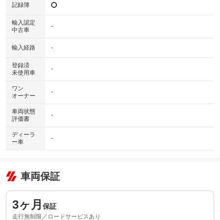
記録簿
輸入認定
-
中古車
輸入経路
-
登録済
-
未使用車
ワン
-
オーナー
車両状態
-
評価書
ディーラ
-
ー車
車両保証
3ヶ月
保証
走行無制限／ロードサービスあり