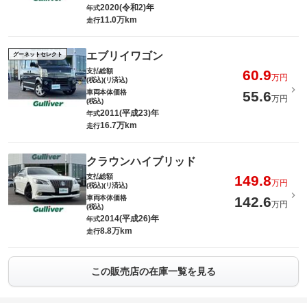
2020(令和2)年
年式
11.0万km
走行
エブリイワゴン
グーネットセレクト
支払総額
60.9
万円
(税込)(リ済込)
車両本体価格
55.6
万円
(税込)
2011(平成23)年
年式
16.7万km
走行
クラウンハイブリッド
支払総額
149.8
万円
(税込)(リ済込)
車両本体価格
142.6
万円
(税込)
2014(平成26)年
年式
8.8万km
走行
この販売店の在庫一覧を見る