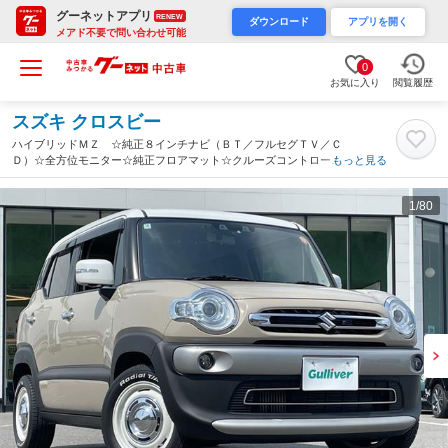
グーネットアプリ
RENEW
ダウンロード
アプリを開く
メアド不要で問い合わせ可能
0
お気に入り
閲覧履歴
スズキ クロスビー
ハイブリッドＭＺ ☆純正８インチナビ（ＢＴ／フルセグＴＶ／Ｃ
Ｄ）☆全方位モニター☆純正フロアマット☆クルーズコントロール
もっと見る
追従走行有り☆プッシュスタートボタン☆スマートキー☆シートヒ
ーター（運転席・助手席）☆社外ドラレコ（佐賀県）
1
/80