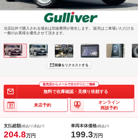
当店以外で購入される場合は別途費用が発生します。 販売はご来場いただける
一般のお客様を優先させて頂きます。
画像をリクエストする
販売店からメールで
最短即日
にご連絡
無料で在庫確認・見積り依頼する
オンライン
来店予約
商談予約
支払総額
車両本体価格
(税込/リ済込)
(税込)
204.8
199.3
万円
万円