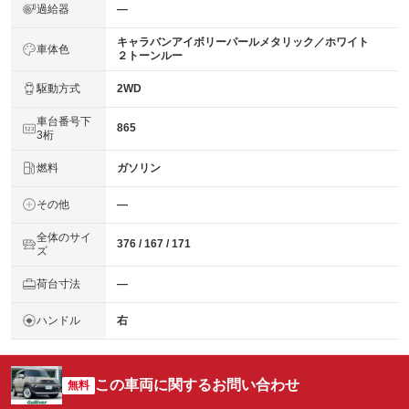
過給器
―
キャラバンアイボリーパールメタリック／ホワイト
車体色
２トーンルー
駆動方式
2WD
車台番号下
865
3桁
燃料
ガソリン
その他
―
全体のサイ
376 / 167 / 171
ズ
荷台寸法
―
ハンドル
右
この車両に関するお問い合わせ
無料