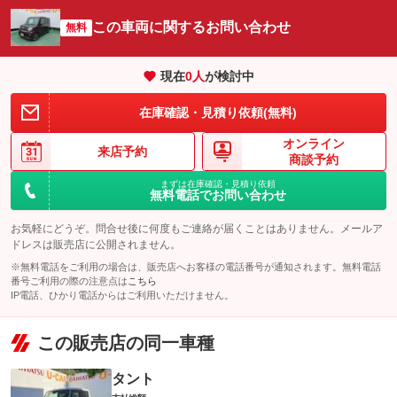
パック内容
この車両に関するお問い合わせ
無料
パック内容
備考
－
現在
0
人
が検討中
このパックの見積もり依頼（無料）
在庫確認・見積り依頼(無料)
備考
－
オンライン
来店予約
商談予約
このパックの見積もり依頼（無料）
まずは在庫確認・見積り依頼
無料電話でお問い合わせ
お気軽にどうぞ。問合せ後に何度もご連絡が届くことはありません。メールア
ドレスは販売店に公開されません。
※無料電話をご利用の場合は、販売店へお客様の電話番号が通知されます。無料電話
番号ご利用の際の注意点は
こちら
IP電話、ひかり電話からはご利用いただけません。
この販売店の同一車種
タント