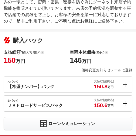
みの一環として、密閉・密集・密接を防ぐ為にグーネット来店予約
機能を推奨させてい頂いております。来店の予約状況を調整する事
で店舗での混雑を防止し、お客様の安全を第一に対応しております
ので、是非ご利用下さい。ご不明な点はお気軽にご連絡下さい。
購入パック
支払総額
車両本体価格
(税込/リ済込)
(税込)
150
146
万円
万円
価格変更お知らせメールに登録
支払総額(税込)
Aパック
150.8
【希望ナンバー】パック
万円
内：オプシ
0.8
ョン価格
支払総額(税込)
Bパック
万円
150.6
(税込)
ＪＡＦロードサービスパック
万円
車両本体価
146
万円
内：オプシ
格
0.6
ョン価格
万円
ローンシミュレーション
(税込)
車両本体価
146
万円
格