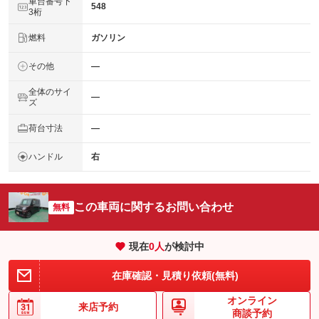
車台番号下
548
3桁
燃料
ガソリン
その他
―
全体のサイ
―
ズ
荷台寸法
―
ハンドル
右
この車両に関するお問い合わせ
無料
現在
0
人
が検討中
在庫確認・見積り依頼(無料)
オンライン
来店予約
商談予約