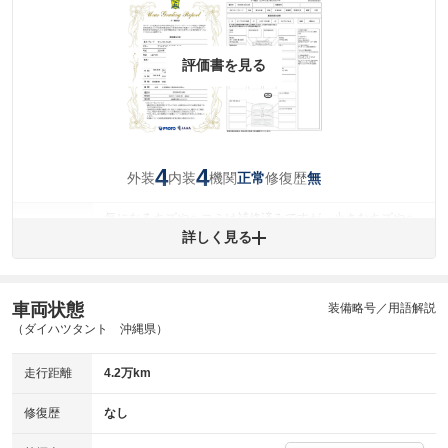
評価書を見る
4
4
外装
内装
機関
修復歴
正常
無
気になるキズやヘコミは補修済みですが、小さなキズやヘ
外装
コミが残っています。
詳しく見る
(車両外装)
キズ・へこみについて問い合わせる
内装
気になる汚れ等が、部分的にあります。
(内装状態)
車両状態
装備略号／用語解説
（ダイハツタント 沖縄県）
主要機関に不具合はありません。
機関
走行距離
4.2万km
詳細は鑑定書をご確認ください。
修復歴
修復歴
なし
※グー鑑定は保証サービスではございません。購入時は必ず現車をご確認
下さい。