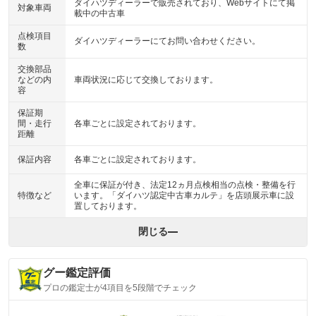
ダイハツディーラーで販売されており、Webサイトにて掲
対象車両
載中の中古車
点検項目
ダイハツディーラーにてお問い合わせください。
数
交換部品
などの内
車両状況に応じて交換しております。
容
保証期
間・走行
各車ごとに設定されております。
距離
保証内容
各車ごとに設定されております。
全車に保証が付き、法定12ヵ月点検相当の点検・整備を行
特徴など
います。「ダイハツ認定中古車カルテ」を店頭展示車に設
置しております。
閉じる
グー鑑定評価
プロの鑑定士が4項目を5段階でチェック