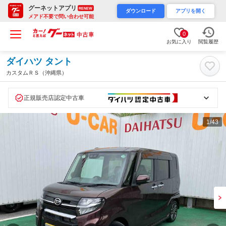
グーネットアプリ
RENEW
ダウンロード
アプリを開く
メアド不要で問い合わせ可能
0
お気に入り
閲覧履歴
ダイハツ タント
カスタムＲＳ（沖縄県）
正規販売店認定中古車
1
/43