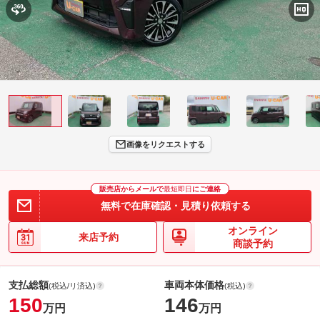
画像をリクエストする
販売店からメールで
最短即日
にご連絡
無料で在庫確認・見積り依頼する
オンライン
来店予約
商談予約
支払総額
車両本体価格
(税込/リ済込)
(税込)
150
146
万円
万円