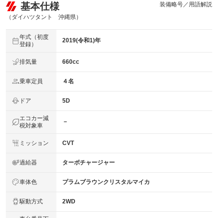
基本仕様
装備略号／用語解説
保証修理
-
受付先
（ダイハツタント 沖縄県）
整備付 法定12ヶ月または法定24ヶ月点検整備付
年式（初度
法定整備
※車検なし・車検整備付の場合は法定24ヶ月点検整備付
2019(令和1)年
登録）
※商用車は6ヶ月または12ヶ月点検整備付
法定整備
排気量
660cc
定期点検整備：付、定期点検整備料金：車両価格に含む
について
乗車定員
４名
ドア
5D
エコカー減
－
税対象車
ミッション
CVT
過給器
ターボチャージャー
車体色
プラムブラウンクリスタルマイカ
駆動方式
2WD