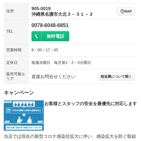
905-0019
住所
MAP
沖縄県名護市大北３－３１－３
0078-6048-6851
TEL
無料電話
営業時間
9：00～17：45
定休日
毎週水曜日 毎月第1・2・3火曜日
販売可能エ
直接お問合せください
陸送費について聞く
リア
キャンペーン
お客様とスタッフの安全を最優先に対応します
当店では現在の新型コロナ感染症拡大に伴い、感染拡大を防ぐ取組