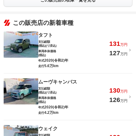
この販売店の在庫一覧を見る
この販売店の新着車種
タフト
支払総額
131
万円
(税込)(リ済込)
車両本体価格
127
万円
(税込)
2020(令和2)年
年式
5.6万km
走行
ムーヴキャンバス
支払総額
130
万円
(税込)(リ済込)
車両本体価格
126
万円
(税込)
2020(令和2)年
年式
4.2万km
走行
ウェイク
支払総額