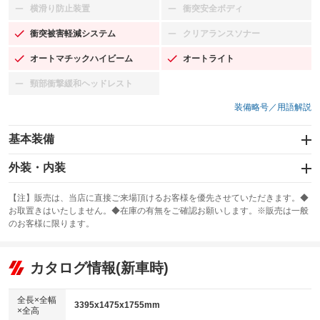
横滑り防止装置
衝突安全ボディ
：装備なし
：装備なし
衝突被害軽減システム
クリアランスソナー
：装備あり
：装備なし
オートマチックハイビーム
オートライト
：装備あり
：装備あり
頸部衝撃緩和ヘッドレスト
：装備なし
装備略号／用語解説
基本装備
エアバッグ：運転席/助手席
外装・内装
：装備あり
スライドドア
カーナビ
：装備なし
：装備なし
【注】販売は、当店に直接ご来場頂けるお客様を優先させていただきます。◆
お取置きはいたしません。◆在庫の有無をご確認お願いします。※販売は一般
サンルーフ
ABS
TV
：装備なし
：装備あり
：装備なし
のお客様に限ります。
エアコン
Wエアコン
オーディオ
：装備あり
：装備なし
：装備なし
リフトアップ
パワーステアリング
カタログ情報(新車時)
ビジュアル
：装備なし
：装備あり
：装備なし
ダウンヒルアシストコントロール
アルミホイール：アルミホイール
：装備なし
：装備あり
全長×全幅
3395x1475x1755mm
×全高
パワーウィンドウ
盗難防止システム
革シート
ハーフレザーシート
：装備あり
：装備あり