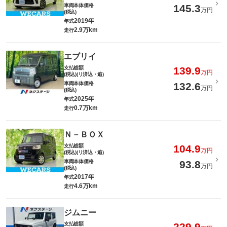
車両本体価格
145.3
万円
(税込)
2019年
年式
2.9万km
走行
エブリイ
支払総額
139.9
万円
(税込)(リ済込・追)
車両本体価格
132.6
万円
(税込)
2025年
年式
0.7万km
走行
Ｎ－ＢＯＸ
支払総額
104.9
万円
(税込)(リ済込・追)
車両本体価格
93.8
万円
(税込)
2017年
年式
4.6万km
走行
ジムニー
支払総額
229.9