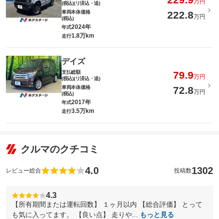
万円
(税込)(リ済込・追)
車両本体価格
222.8
万円
(税込)
2024年
年式
1.8万km
走行
デイズ
支払総額
79.9
万円
(税込)(リ済込・追)
車両本体価格
72.8
万円
(税込)
2017年
年式
3.5万km
走行
クルマのクチコミ
4.0
1302
レビュー総合
投稿数
4.3
【所有期間または運転回数】 １ヶ月以内 【総合評価】 とって
も気に入ってます。 【良い点】 走りや...
もっと見る