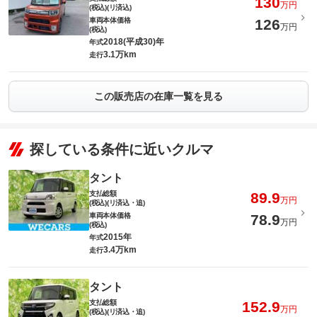
130
万円
(税込)(リ済込)
車両本体価格
126
万円
(税込)
2018(平成30)年
年式
3.1万km
走行
この販売店の在庫一覧を見る
探している条件に近いクルマ
タント
支払総額
89.9
万円
(税込)(リ済込・追)
車両本体価格
78.9
万円
(税込)
2015年
年式
3.4万km
走行
タント
支払総額
152.9
万円
(税込)(リ済込・追)