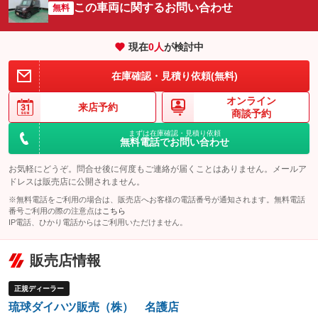
サイドカメラ
ルーフレール
この車両に関するお問い合わせ
：装備なし
無料
：装備なし
エアサスペンション
ヘッドライトウォッシャー
：装備なし
：装備なし
現在
0
人
が検討中
装備略号／用語解説
在庫確認・見積り依頼(無料)
オンライン
来店予約
商談予約
まずは在庫確認・見積り依頼
無料電話でお問い合わせ
お気軽にどうぞ。問合せ後に何度もご連絡が届くことはありません。メールア
ドレスは販売店に公開されません。
※無料電話をご利用の場合は、販売店へお客様の電話番号が通知されます。無料電話
番号ご利用の際の注意点は
こちら
IP電話、ひかり電話からはご利用いただけません。
販売店情報
正規ディーラー
琉球ダイハツ販売（株） 名護店