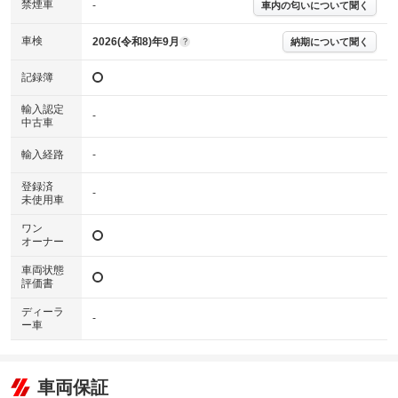
禁煙車
-
車内の匂いについて聞く
※実際にお渡しするコンディションチェックシートにつきましては、形式
および表示項目が異なる場合がございます。
※グー鑑定の評価はあくまでも記載している鑑定日の鑑定結果となりま
車検
2026(令和8)年9月
納期について聞く
?
す。車両情報等の詳細は各販売店へお問い合わせ下さい。
記録簿
輸入認定
-
中古車
輸入経路
-
登録済
-
未使用車
ワン
オーナー
車両状態
評価書
ディーラ
-
ー車
車両保証