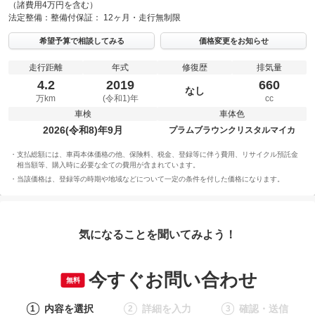
（諸費用4万円を含む）
法定整備：
整備付
保証：
12ヶ月・走行無制限
希望予算で相談してみる
価格変更をお知らせ
走行距離
年式
修復歴
排気量
4.2
2019
660
なし
万km
(令和1)年
cc
車検
車体色
2026(令和8)年9月
プラムブラウンクリスタルマイカ
支払総額には、車両本体価格の他、保険料、税金、登録等に伴う費用、リサイクル預託金
相当額等、購入時に必要な全ての費用が含まれています。
当該価格は、登録等の時期や地域などについて一定の条件を付した価格になります。
気になることを聞いてみよう！
今すぐお問い合わせ
無料
内容を選択
詳細を入力
確認・送信
1
2
3