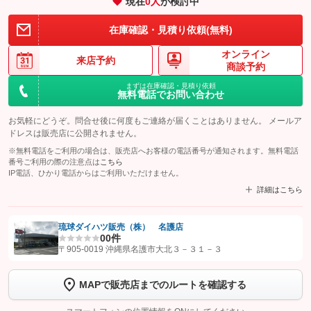
現在
0
人
が検討中
在庫確認・見積り依頼(無料)
オンライン
来店予約
商談予約
まずは在庫確認・見積り依頼
無料電話でお問い合わせ
お気軽にどうぞ。問合せ後に何度もご連絡が届くことはありません。 メールア
ドレスは販売店に公開されません。
※無料電話をご利用の場合は、販売店へお客様の電話番号が通知されます。無料電話
番号ご利用の際の注意点は
こちら
IP電話、ひかり電話からはご利用いただけません。
詳細はこちら
琉球ダイハツ販売（株） 名護店
0
0件
【STEP1】
認証画面でグーネットを友だち追加してから「許可する」ボタンを押
〒905-0019 沖縄県名護市大北３－３１－３
します
MAPで販売店までのルートを確認する
【STEP2】
トーク画面で
ボタンをタップして問い合わせを
完了してください。