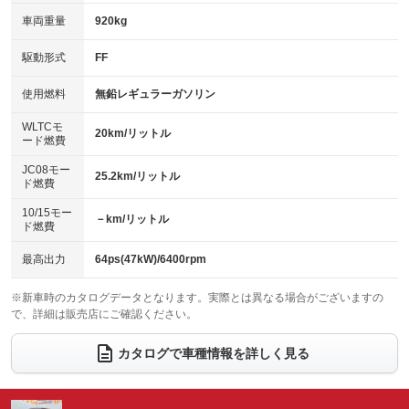
：装備なし
：装備なし
車両重量
920kg
アイドリングストップ
ドライブレコーダー
キーレス
LEDヘッドランプ
：装備あり
：装備なし
：装備あり
：装備あり
USB入力端子
Bluetooth接続
駆動形式
FF
HID(キセノンライト)
ポータブルナビ
：装備なし
：装備なし
：装備なし
：装備なし
100V電源
クリーンディーゼル
バックカメラ
ETC
使用燃料
無鉛レギュラーガソリン
：装備なし
：装備なし
：装備なし
：装備なし
センターデフロック
エアロ
スマートキー
：装備なし
WLTCモ
：装備なし
：装備あり
20km/リットル
ード燃費
レンタカーアップ
展示・試乗車
ローダウン
ランフラットタイヤ
：装備なし
：装備なし
：装備なし
：装備なし
JC08モー
25.2km/リットル
ド燃費
電動格納ミラー
パワーシート
3列シート
：装備あり
：装備なし
：装備なし
10/15モー
装備略号／用語解説
－km/リットル
ベンチシート
フルフラットシート
ド燃費
：装備なし
：装備なし
チップアップシート
オットマン
：装備なし
：装備なし
最高出力
64ps(47kW)/6400rpm
電動格納サードシート
シートヒーター
：装備なし
：装備あり
※新車時のカタログデータとなります。実際とは異なる場合がございますの
で、詳細は販売店にご確認ください。
ウォークスルー
後席モニター
：装備なし
：装備なし
電動リアゲート
フロントカメラ
カタログで車種情報を詳しく見る
：装備なし
：装備なし
シートエアコン
全周囲カメラ
：装備なし
：装備なし