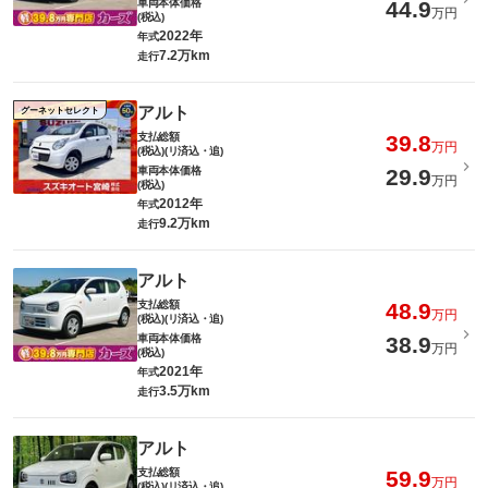
車両本体価格
44.9
万円
(税込)
2022年
年式
7.2万km
走行
アルト
グーネットセレクト
支払総額
39.8
万円
(税込)(リ済込・追)
車両本体価格
29.9
万円
(税込)
2012年
年式
9.2万km
走行
アルト
支払総額
48.9
万円
(税込)(リ済込・追)
車両本体価格
38.9
万円
(税込)
2021年
年式
3.5万km
走行
アルト
支払総額
59.9
万円
(税込)(リ済込・追)