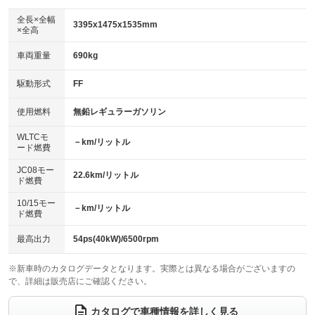
ダウンヒルアシストコントロール
アルミホイール
：装備なし
：装備なし
全長×全幅
3395x1475x1535mm
×全高
パワーウィンドウ
盗難防止システム
革シート
ハーフレザーシート
：装備なし
：装備なし
：装備なし
：装備なし
車両重量
690kg
アイドリングストップ
ドライブレコーダー
キーレス
LEDヘッドランプ
：装備なし
：装備なし
：装備あり
：装備なし
USB入力端子
Bluetooth接続
駆動形式
FF
HID(キセノンライト)
ポータブルナビ
：装備なし
：装備なし
：装備なし
：装備なし
100V電源
クリーンディーゼル
バックカメラ
ETC
使用燃料
無鉛レギュラーガソリン
：装備なし
：装備なし
：装備なし
：装備なし
センターデフロック
エアロ
スマートキー
：装備なし
WLTCモ
：装備なし
：装備なし
－km/リットル
ード燃費
レンタカーアップ
展示・試乗車
ローダウン
ランフラットタイヤ
：装備なし
：装備なし
：装備なし
：装備なし
JC08モー
22.6km/リットル
ド燃費
電動格納ミラー
パワーシート
3列シート
：装備なし
：装備なし
：装備なし
10/15モー
装備略号／用語解説
－km/リットル
ベンチシート
フルフラットシート
ド燃費
：装備なし
：装備なし
チップアップシート
オットマン
：装備なし
：装備なし
最高出力
54ps(40kW)/6500rpm
電動格納サードシート
シートヒーター
：装備なし
：装備なし
※新車時のカタログデータとなります。実際とは異なる場合がございますの
で、詳細は販売店にご確認ください。
ウォークスルー
後席モニター
：装備なし
：装備なし
電動リアゲート
フロントカメラ
カタログで車種情報を詳しく見る
：装備なし
：装備なし