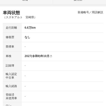
車両状態
装備略号／用語解説
（スズキアルト 宮崎県）
走行距離
6.6万km
修復歴
なし
禁煙車
-
車検
2027(令和9)年10月
?
記録簿
-
輸入認定
-
中古車
輸入経路
-
登録済
-
未使用車
ワン