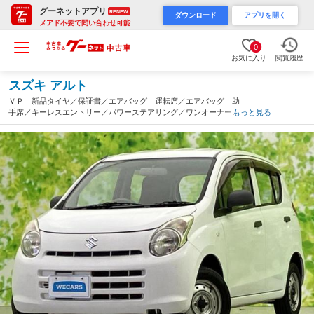
グーネットアプリ
RENEW
ダウンロード
アプリを開く
メアド不要で問い合わせ可能
0
お気に入り
閲覧履歴
スズキ アルト
ＶＰ 新品タイヤ／保証書／エアバッグ 運転席／エアバッグ 助
手席／キーレスエントリー／パワーステアリング／ワンオーナー／
もっと見る
マニュアルエアコン／取扱説明書／アクセサリーソケット／ヘッド
ライトレベライザー／ラジオ（宮崎県）