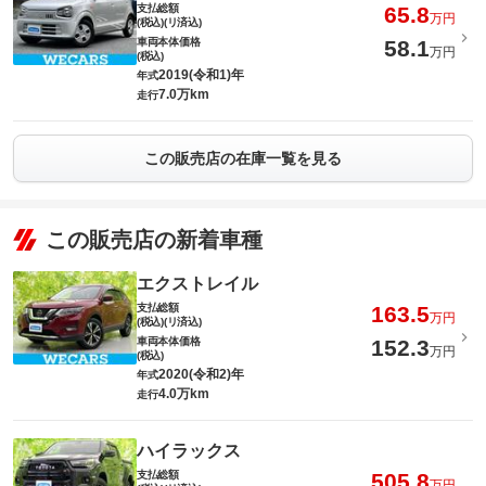
支払総額
65.8
万円
(税込)(リ済込)
車両本体価格
58.1
万円
(税込)
2019(令和1)年
年式
7.0万km
走行
この販売店の在庫一覧を見る
この販売店の新着車種
エクストレイル
支払総額
163.5
万円
(税込)(リ済込)
車両本体価格
152.3
万円
(税込)
2020(令和2)年
年式
4.0万km
走行
ハイラックス
支払総額
505.8
万円