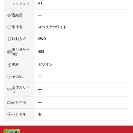
ミッション
AT
過給器
―
車体色
スペリアホワイト
駆動方式
2WD
車台番号下
482
3桁
燃料
ガソリン
その他
―
全体のサイ
―
ズ
荷台寸法
―
ハンドル
右