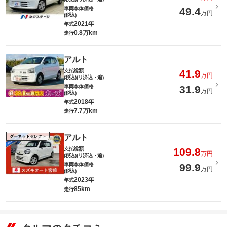
車両本体価格
49.4
万円
(税込)
2021年
年式
0.8万km
走行
アルト
支払総額
41.9
万円
(税込)(リ済込・追)
車両本体価格
31.9
万円
(税込)
2018年
年式
7.7万km
走行
アルト
グーネットセレクト
支払総額
109.8
万円
(税込)(リ済込・追)
車両本体価格
99.9
万円
(税込)
2023年
年式
85km
走行