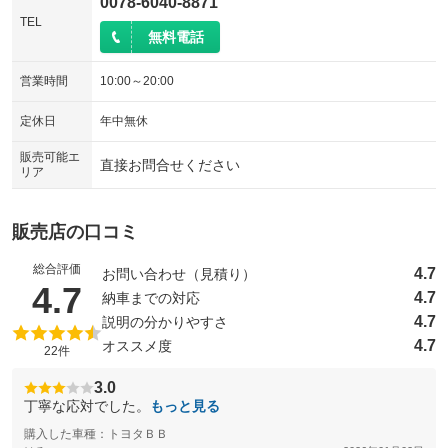
0078-6040-8871
TEL
無料電話
営業時間
10:00～20:00
定休日
年中無休
販売可能エ
直接お問合せください
リア
販売店の口コミ
総合評価
4.7
お問い合わせ（見積り）
（5点満点中）
4.7
4.7
納車までの対応
4.7
説明の分かりやすさ
4.7
オススメ度
22件
3.0
丁寧な応対でした。
もっと見る
購入した車種：トヨタＢＢ