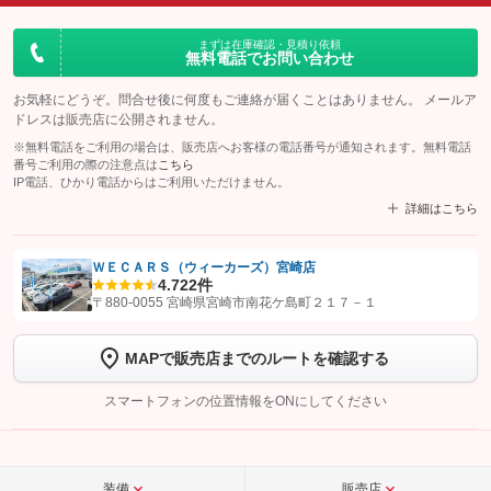
まずは在庫確認・見積り依頼
無料電話でお問い合わせ
お気軽にどうぞ。問合せ後に何度もご連絡が届くことはありません。 メールア
ドレスは販売店に公開されません。
※無料電話をご利用の場合は、販売店へお客様の電話番号が通知されます。無料電話
番号ご利用の際の注意点は
こちら
IP電話、ひかり電話からはご利用いただけません。
詳細はこちら
ＷＥＣＡＲＳ（ウィーカーズ）宮崎店
4.7
22件
【STEP1】
認証画面でグーネットを友だち追加してから「許可する」ボタンを押
〒880-0055 宮崎県宮崎市南花ケ島町２１７－１
します
MAPで販売店までのルートを確認する
【STEP2】
トーク画面で
ボタンをタップして問い合わせを
完了してください。
スマートフォンの位置情報をONにしてください
こちら
装備
販売店