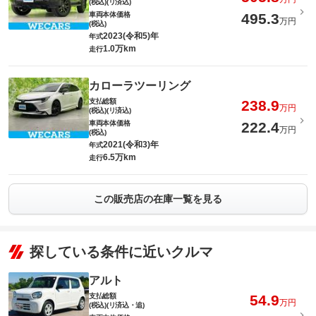
(税込)(リ済込)
車両本体価格
495.3
万円
(税込)
2023(令和5)年
年式
1.0万km
走行
カローラツーリング
支払総額
238.9
万円
(税込)(リ済込)
車両本体価格
222.4
万円
(税込)
2021(令和3)年
年式
6.5万km
走行
この販売店の在庫一覧を見る
探している条件に近いクルマ
アルト
支払総額
54.9
万円
(税込)(リ済込・追)