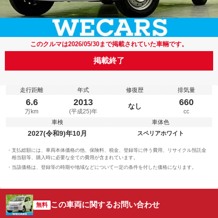
このクルマは2026/05/30まで掲載されていた車輛です。
掲載終了
走行距離
年式
修復歴
排気量
6.6
2013
660
なし
万km
(平成25)年
cc
車検
車体色
2027(令和9)年10月
スペリアホワイト
支払総額には、車両本体価格の他、保険料、税金、登録等に伴う費用、リサイクル預託金
相当額等、購入時に必要な全ての費用が含まれています。
当該価格は、登録等の時期や地域などについて一定の条件を付した価格になります。
この車両に関するお問い合わせ
無料