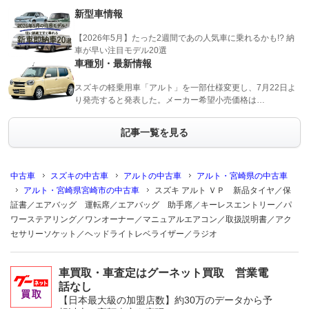
新型車情報
【2026年5月】たった2週間であの人気車に乗れるかも!? 納
車が早い注目モデル20選
車種別・最新情報
スズキの軽乗用車「アルト」を一部仕様変更し、7月22日よ
り発売すると発表した。メーカー希望小売価格は…
記事一覧を見る
中古車
スズキの中古車
アルトの中古車
アルト・宮崎県の中古車
アルト・宮崎県宮崎市の中古車
スズキ アルト ＶＰ 新品タイヤ／保
証書／エアバッグ 運転席／エアバッグ 助手席／キーレスエントリー／パ
ワーステアリング／ワンオーナー／マニュアルエアコン／取扱説明書／アク
セサリーソケット／ヘッドライトレベライザー／ラジオ
車買取・車査定はグーネット買取 営業電
話なし
【日本最大級の加盟店数】約30万のデータから予