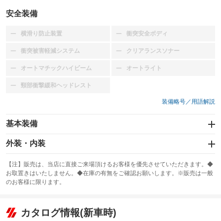
安全装備
横滑り防止装置
衝突安全ボディ
：装備なし
：装備なし
衝突被害軽減システム
クリアランスソナー
：装備なし
：装備なし
オートマチックハイビーム
オートライト
：装備なし
：装備なし
頸部衝撃緩和ヘッドレスト
：装備なし
装備略号／用語解説
基本装備
エアバッグ：運転席/助手席
外装・内装
：装備あり
スライドドア
カーナビ
：装備なし
：装備なし
【注】販売は、当店に直接ご来場頂けるお客様を優先させていただきます。◆
お取置きはいたしません。◆在庫の有無をご確認お願いします。※販売は一般
サンルーフ
ABS
TV
：装備なし
：装備なし
：装備なし
のお客様に限ります。
エアコン
Wエアコン
オーディオ
：装備あり
：装備なし
：装備なし
リフトアップ
パワーステアリング
カタログ情報(新車時)
ビジュアル
：装備なし
：装備あり
：装備なし