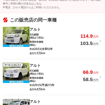
番号ご利用の際の注意点は
こちら
IP電話、ひかり電話からはご利用いただけません。
この販売店の同一車種
アルト
支払総額
114.9
万円
(税込)(リ済込)
車両本体価格
103.5
万円
(税込)
2023(令和5)年
年式
1.5万km
走行
アルト
グーネットセレクト
支払総額
66.9
万円
(税込)(リ済込)
車両本体価格
58.5
万円
(税込)
2015(平成27)年
年式
4.8万km
走行
アルト