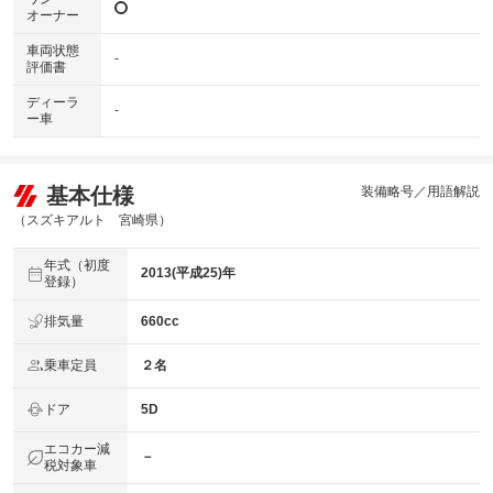
オーナー
車両状態
-
評価書
ディーラ
-
ー車
基本仕様
装備略号／用語解説
（スズキアルト 宮崎県）
年式（初度
2013(平成25)年
登録）
排気量
660cc
乗車定員
２名
ドア
5D
エコカー減
－
税対象車