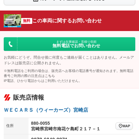
シートエアコン
全周囲カメラ
：装備なし
：装備なし
サイドカメラ
ルーフレール
この車両に関するお問い合わせ
：装備なし
無料
：装備なし
エアサスペンション
ヘッドライトウォッシャー
：装備なし
：装備なし
装備略号／用語解説
まずは在庫確認・見積り依頼
無料電話でお問い合わせ
お気軽にどうぞ。問合せ後に何度もご連絡が届くことはありません。メールア
ドレスは販売店に公開されません。
※無料電話をご利用の場合は、販売店へお客様の電話番号が通知されます。無料電話
番号ご利用の際の注意点は
こちら
IP電話、ひかり電話からはご利用いただけません。
販売店情報
ＷＥＣＡＲＳ（ウィーカーズ）宮崎店
880-0055
住所
MAP
宮崎県宮崎市南花ケ島町２１７－１