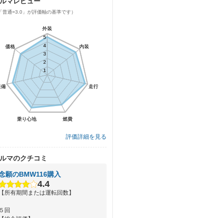
ルマレビュー
「普通=3.0」が評価軸の基準です）
外装
外装
5
5
4
4
価格
価格
内装
内装
3
3
2
2
1
1
装備
装備
走行
走行
乗り心地
乗り心地
燃費
燃費
評価詳細を見る
ルマのクチコミ
念願のBMW116購入
4.4
【所有期間または運転回数】
５回