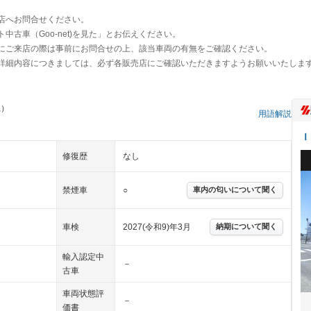
店へお問合せください。
古車（Goo-net)を見た」とお伝えください。
にご来店の際は事前にお問合せの上、該当車両の有無をご確認ください。
詳細内容につきましては、必ず各販売店にご確認いただきますようお願いいたしま
県）
用語解説
Ｉ
修復歴
なし
禁煙車
○
車内の匂いについて聞く
車検
2027(令和9)年3月
納期について聞く
輸入認定中
－
古車
車両状態評
－
価書