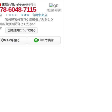
電話お問い合わせ
携帯可
78-6048-7115
電話番号QR
店
Ｉｄｅｘ ＢＭＷ 宮崎中央店
宮崎県宮崎市花ケ島町柳ノ丸５１０
可能
直接お問合せください
ア
陸送費について聞く
MAPを開く
LINEで共有