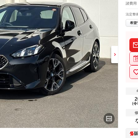
諸費用
法定整
希望
2
(令