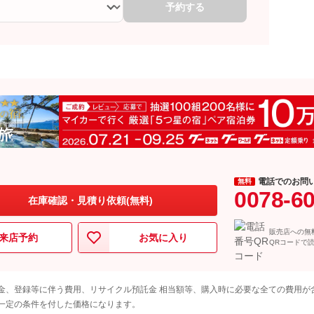
予約する
電話でのお問
無料
0078-6
在庫確認・見積り依頼(無料)
販売店への無
来店予約
お気に入り
QRコードで
金、登録等に伴う費用、リサイクル預託金 相当額等、購入時に必要な全ての費用が
一定の条件を付した価格になります。