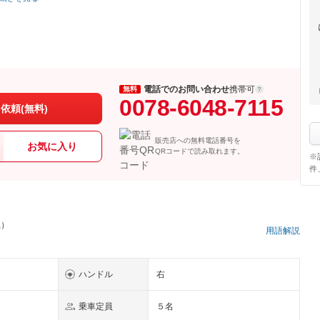
電話でのお問い合わせ
携帯可
無料
0078-6048-7115
依頼(無料)
販売店への無料電話番号を
お気に入り
QRコードで読み取れます。
※
件
県）
用語解説
ハンドル
右
乗車定員
５名