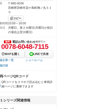
所
〒880-0036
宮崎県宮崎市花ケ島町柳ノ丸５１
０
コピー
業時間
10:00～18:00
休日
月曜日、第２火曜日(月曜日が祝日
の場合は翌火曜日)
電話お問い合わせ
無料
携帯可
0078-6048-7115
MAPを開く
LINEで共有
舗在庫一覧
ショールーム
舗詳細
両ページQRコード
QRコードをスマホで読み込むと車両詳
細ページに遷移できます
１シリーズ関連情報