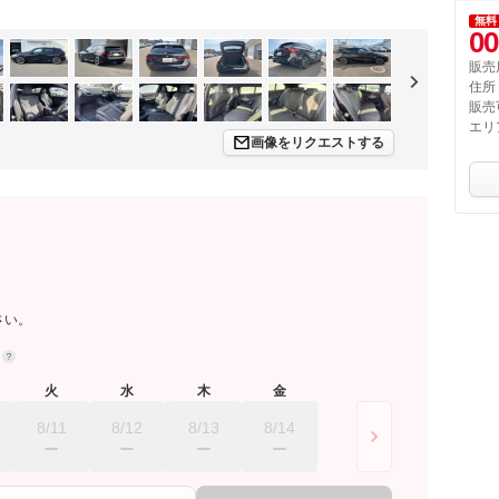
無料
00
販売
住所
販売
エリ
画像をリクエストする
さい。
約
火
水
木
金
8/11
8/12
8/13
8/14