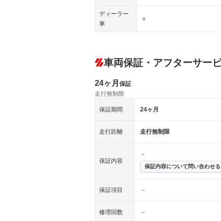
ディーラー
○
車
車両保証・アフターサー
24ヶ月
保証
走行無制限
保証期間
24ヶ月
走行距離
走行無制限
－
保証内容
保証内容について問い合わせる
保証項目
－
修理回数
－