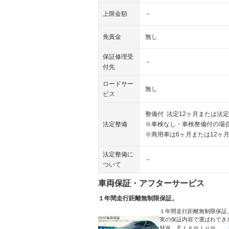
上限金額
－
免責金
無し
保証修理受
－
付先
ロードサー
無し
ビス
整備付 法定12ヶ月または法定
法定整備
※車検なし・車検整備付の場合
※商用車は6ヶ月または12ヶ
法定整備に
－
ついて
車両保証・アフターサービス
１年間走行距離無制限保証。
１年間走行距離無制限保証
実の保証内容で選ばれてき
ＭＷ Ｐｒｅｍｉｕｍ…
…