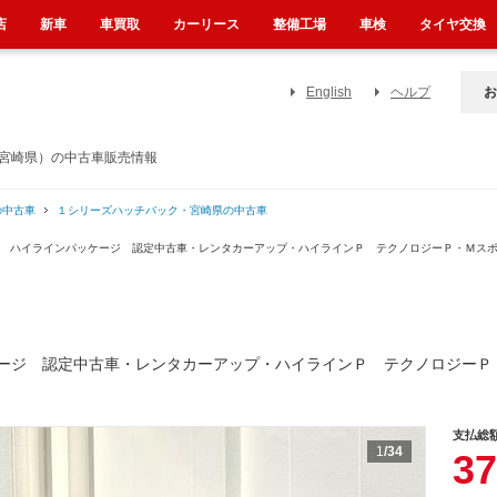
店
新車
車買取
カーリース
整備工場
車検
タイヤ交換
English
ヘルプ
お
（宮崎県）の中古車販売情報
の中古車
１シリーズハッチバック・宮崎県の中古車
ツ ハイラインパッケージ 認定中古車・レンタカーアップ・ハイラインＰ テクノロジーＰ・Ｍス
ージ 認定中古車・レンタカーアップ・ハイラインＰ テクノロジーＰ
支払総
1
/34
37