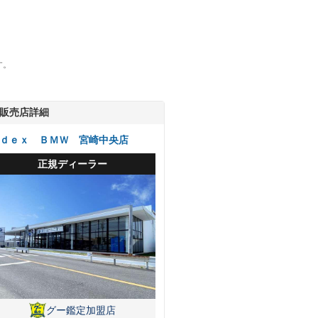
す。
販売店詳細
ｄｅｘ ＢＭＷ 宮崎中央店
正規ディーラー
グー鑑定加盟店