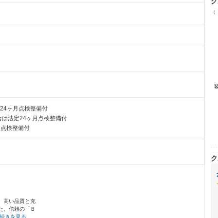
ク
（
24ヶ月点検整備付
は法定24ヶ月点検整備付
月点検整備付
ク
。高い品質と充
た、信頼の「Ｂ
続きを見る