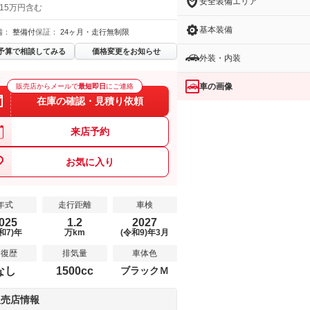
安全装備エリア
 15万円含む
基本装備
備：
整備付
保証：
24ヶ月・走行無制限
予算で相談してみる
価格変更をお知らせ
外装・内装
車の画像
販売店からメールで
最短即日
にご連絡
在庫の確認・見積り依頼
来店予約
お気に入り
年式
走行距離
車検
025
1.2
2027
和7)年
万km
(令和9)年3月
修復歴
排気量
車体色
なし
1500cc
ブラックＭ
販売店情報