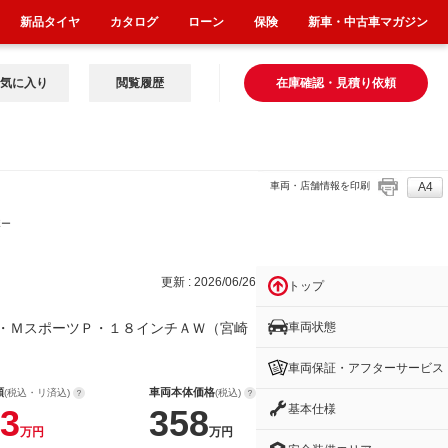
新品タイヤ
カタログ
ローン
保険
新車・中古車マガジン
気に入り
閲覧履歴
在庫確認・見積り依頼
車両・店舗情報を印刷
A4
ポー
更新 : 2026/06/26
トップ
車両状態
・ＭスポーツＰ・１８インチＡＷ（宮崎
車両保証・アフターサービス
額
車両本体価格
(税込・リ済込)
(税込)
基本仕様
3
358
万円
万円