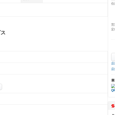
住
営
定
ビス
店
店
車