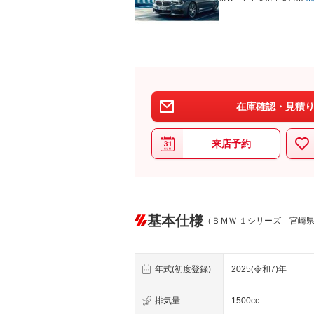
在庫確認・見積り
来店予約
基本仕様
（ＢＭＷ １シリーズ 宮崎
年式(初度登録)
2025(令和7)年
排気量
1500cc