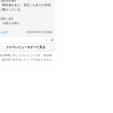
【総合評価】
剛性感があり、安定した走りの実現
に繋がっている
【良い点】
小回りが利く
【悪い点】
しなの
2016年03月21日投稿
電動シートが欲しい
クルマレビューをすべて見る
該当車種に対してのレビューです。表示物
、販売店に対するレビューではありません。