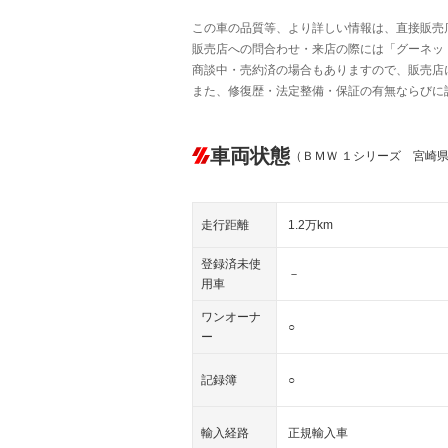
この車の品質等、より詳しい情報は、直接販売
販売店への問合わせ・来店の際には「グーネット中
商談中・売約済の場合もありますので、販売店
また、修復歴・法定整備・保証の有無ならびに
車両状態
（ＢＭＷ １シリーズ 宮崎
走行距離
1.2万km
登録済未使
－
用車
ワンオーナ
○
ー
記録簿
○
輸入経路
正規輸入車