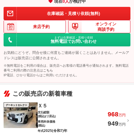
現在
0
人
が検討中
在庫確認・見積り依頼(無料)
オンライン
来店予約
商談予約
まずは在庫確認・見積り依頼
無料電話でお問い合わせ
お気軽にどうぞ。問合せ後に何度もご連絡が届くことはありません。メールア
ドレスは販売店に公開されません。
※無料電話をご利用の場合は、販売店へお客様の電話番号が通知されます。無料電話
番号ご利用の際の注意点は
こちら
IP電話、ひかり電話からはご利用いただけません。
この販売店の新着車種
Ｘ５
グーネットセレクト
支払総額
968
万円
(税込)(リ済込)
車両本体価格
949
万円
(税込)
2025(令和7)年
年式