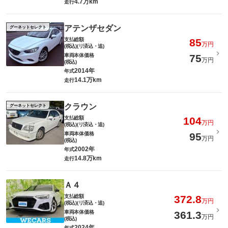
4.7万km
走行
アテンザセダン
グーネットセレクト
支払総額
85
万円
(税込)(リ済込・追)
車両本体価格
75
万円
(税込)
2014年
年式
14.1万km
走行
クラウン
グーネットセレクト
支払総額
104
万円
(税込)(リ済込・追)
車両本体価格
95
万円
(税込)
2002年
年式
14.8万km
走行
Ａ４
支払総額
372.8
万円
(税込)(リ済込・追)
車両本体価格
361.3
万円
(税込)
2024年
年式