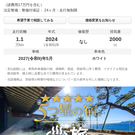
（諸費用17万円を含む）
法定整備：
整備付
保証：
24ヶ月・走行無制限
希望予算で相談してみる
価格変更をお知らせ
走行距離
年式
修復歴
排気量
1.1
2024
2000
なし
万km
(令和6)年
cc
車検
車体色
2027(令和9)年5月
ホワイト
支払総額には、車両本体価格の他、保険料、税金、登録等に伴う費用、リサイクル預託金
相当額等、購入時に必要な全ての費用が含まれています。
当該価格は、登録等の時期や地域などについて一定の条件を付した価格になります。