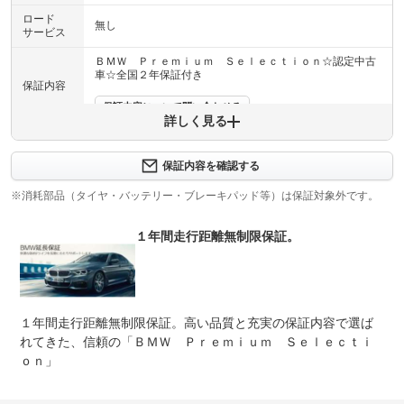
ロード
無し
サービス
ＢＭＷ Ｐｒｅｍｉｕｍ Ｓｅｌｅｃｔｉｏｎ☆認定中古
車☆全国２年保証付き
保証内容
保証内容について問い合わせる
詳しく見る
保証項目
-
保証内容を確認する
修理回数
-
※消耗部品（タイヤ・バッテリー・ブレーキパッド等）は保証対象外です。
上限金額
-
１年間走行距離無制限保証。
免責金
無し
保証修理
-
受付先
１年間走行距離無制限保証。高い品質と充実の保証内容で選ば
整備付 法定12ヶ月または法定24ヶ月点検整備付
法定整備
※車検なし・車検整備付の場合は法定24ヶ月点検整備付
れてきた、信頼の「ＢＭＷ Ｐｒｅｍｉｕｍ Ｓｅｌｅｃｔｉ
※商用車は6ヶ月または12ヶ月点検整備付
ｏｎ」
法定整備
整備付 法定１２ヶ月または法定２４ヶ月点検整備付※
について
車検なし・車検整備付の場合は法定２４ヶ月点検整備付