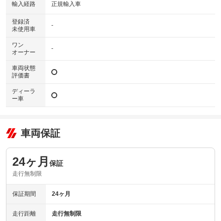
輸入経路
正規輸入車
登録済
-
未使用車
ワン
-
オーナー
車両状態
評価書
ディーラ
ー車
車両保証
24ヶ月
保証
走行無制限
保証期間
24ヶ月
走行距離
走行無制限