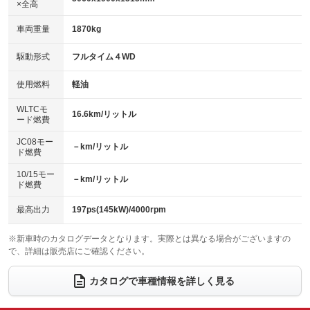
×全高
パワーウィンドウ
盗難防止システム
革シート
ハーフレザーシート
：装備あり
：装備あり
：装備あり
：装備なし
車両重量
1870kg
アイドリングストップ
ドライブレコーダー
キーレス
LEDヘッドランプ
：装備なし
：装備なし
：装備あり
：装備あり
USB入力端子
Bluetooth接続
駆動形式
フルタイム４WD
HID(キセノンライト)
ポータブルナビ
：装備あり
：装備あり
：装備なし
：装備なし
100V電源
クリーンディーゼル
バックカメラ
ETC
使用燃料
軽油
：装備なし
：装備なし
：装備あり
：装備あり
センターデフロック
エアロ
スマートキー
：装備なし
WLTCモ
：装備なし
：装備あり
16.6km/リットル
ード燃費
レンタカーアップ
展示・試乗車
ローダウン
ランフラットタイヤ
：装備なし
：装備あり
：装備なし
：装備なし
JC08モー
－km/リットル
ド燃費
電動格納ミラー
パワーシート
3列シート
：装備あり
：装備あり
：装備なし
10/15モー
装備略号／用語解説
－km/リットル
ベンチシート
フルフラットシート
ド燃費
：装備なし
：装備なし
チップアップシート
オットマン
：装備なし
：装備なし
最高出力
197ps(145kW)/4000rpm
電動格納サードシート
シートヒーター
：装備なし
：装備あり
※新車時のカタログデータとなります。実際とは異なる場合がございますの
で、詳細は販売店にご確認ください。
ウォークスルー
後席モニター
：装備なし
：装備なし
電動リアゲート
フロントカメラ
カタログで車種情報を詳しく見る
：装備あり
：装備あり
シートエアコン
全周囲カメラ
：装備なし
：装備あり