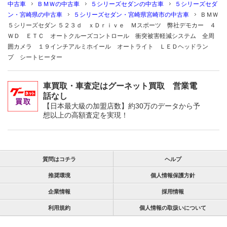
中古車
ＢＭＷの中古車
５シリーズセダンの中古車
５シリーズセダ
ン・宮崎県の中古車
５シリーズセダン・宮崎県宮崎市の中古車
ＢＭＷ
５シリーズセダン ５２３ｄ ｘＤｒｉｖｅ Ｍスポーツ 弊社デモカー ４
ＷＤ ＥＴＣ オートクルーズコントロール 衝突被害軽減システム 全周
囲カメラ １９インチアルミホイール オートライト ＬＥＤヘッドラン
プ シートヒーター
車買取・車査定はグーネット買取 営業電
話なし
【日本最大級の加盟店数】約30万のデータから予
想以上の高額査定を実現！
質問はコチラ
ヘルプ
推奨環境
個人情報保護方針
企業情報
採用情報
利用規約
個人情報の取扱いについて