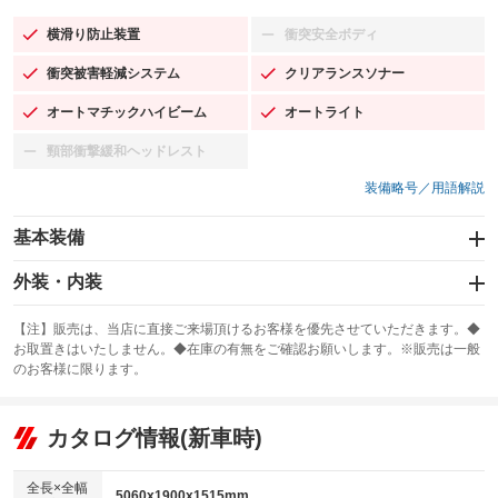
横滑り防止装置
衝突安全ボディ
：装備あり
：装備なし
衝突被害軽減システム
クリアランスソナー
：装備あり
：装備あり
オートマチックハイビーム
オートライト
：装備あり
：装備あり
頸部衝撃緩和ヘッドレスト
：装備なし
装備略号／用語解説
基本装備
エアバッグ：運転席/助手席/サイド
外装・内装
：装備あり
スライドドア
カーナビ：メモリーナビ他
：装備なし
：装備あり
【注】販売は、当店に直接ご来場頂けるお客様を優先させていただきます。◆
お取置きはいたしません。◆在庫の有無をご確認お願いします。※販売は一般
サンルーフ
ABS
TV：フルセグ
：装備なし
：装備あり
：装備あり
のお客様に限ります。
エアコン
Wエアコン
オーディオ
：装備あり
：装備なし
：装備なし
リフトアップ
パワーステアリング
カタログ情報(新車時)
ビジュアル
：装備なし
：装備あり
：装備なし
ダウンヒルアシストコントロール
アルミホイール：19インチ
：装備なし
：装備あり
全長×全幅
5060x1900x1515mm