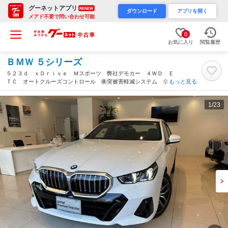
グーネットアプリ
RENEW
ダウンロード
アプリを開く
メアド不要で問い合わせ可能
0
お気に入り
閲覧履歴
ＢＭＷ ５シリーズ
５２３ｄ ｘＤｒｉｖｅ Ｍスポーツ 弊社デモカー ４ＷＤ Ｅ
ＴＣ オートクルーズコントロール 衝突被害軽減システム 全周
もっと見る
囲カメラ １９インチアルミホイール オートライト ＬＥＤヘッ
ドランプ シートヒーター（宮崎県）
1
/23