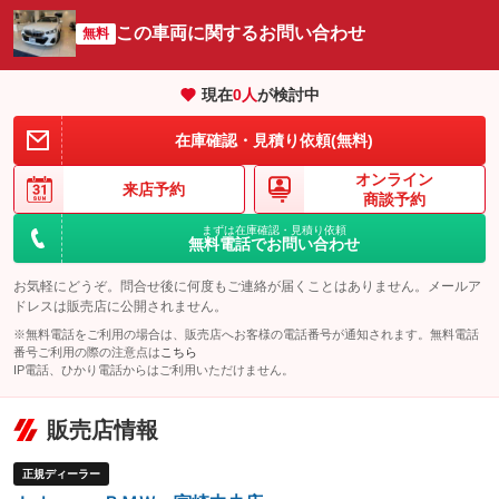
サイドカメラ
ルーフレール
この車両に関するお問い合わせ
：装備あり
無料
：装備なし
エアサスペンション
ヘッドライトウォッシャー
：装備なし
：装備なし
現在
0
人
が検討中
装備略号／用語解説
在庫確認・見積り依頼(無料)
オンライン
来店予約
商談予約
まずは在庫確認・見積り依頼
無料電話でお問い合わせ
お気軽にどうぞ。問合せ後に何度もご連絡が届くことはありません。メールア
ドレスは販売店に公開されません。
※無料電話をご利用の場合は、販売店へお客様の電話番号が通知されます。無料電話
番号ご利用の際の注意点は
こちら
IP電話、ひかり電話からはご利用いただけません。
販売店情報
正規ディーラー