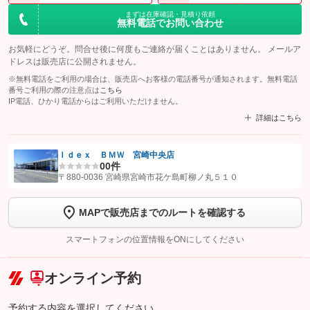
まずは在庫確認・見積り依頼
無料電話でお問い合わせ
お気軽にどうぞ。問合せ後に何度もご連絡が届くことはありません。 メールア
ドレスは販売店に公開されません。
※無料電話をご利用の場合は、販売店へお客様の電話番号が通知されます。無料電話
番号ご利用の際の注意点は
こちら
IP電話、ひかり電話からはご利用いただけません。
詳細はこちら
Ｉｄｅｘ ＢＭＷ 宮崎中央店
0
0件
【STEP1】
認証画面でグーネットを友だち追加してから「許可する」ボタンを押
〒880-0036 宮崎県宮崎市花ケ島町柳ノ丸５１０
します
MAPで販売店までのルートを確認する
【STEP2】
トーク画面で
ボタンをタップして問い合わせを
完了してください。
スマートフォンの位置情報をONにしてください
こちら
オンライン予約
予約する内容を選択してください。