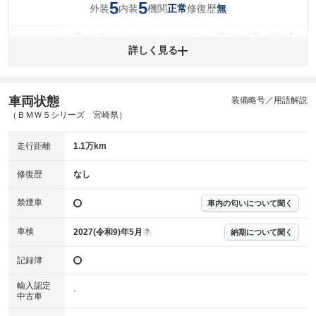
5
5
外装
内装
機関
修復歴
正常
無
気になるようなキズやへこみがあった場合は綺麗に補修済
みですが、 小さなキズやヘコミが残っている場合もありま
詳しく見る
外装
す。
(車両外装)
キズ・へこみについて問い合わせる
内装
車両状態
装備略号／用語解説
気になる汚れ等がない綺麗な室内を保っています。
(内装状態)
（ＢＭＷ５シリーズ 宮崎県）
主要機関に不具合はありません。
機関
走行距離
1.1万km
詳細は鑑定書をご確認ください。
修復歴
修復歴
なし
※グー鑑定は保証サービスではございません。購入時は必ず現車をご確認
禁煙車
下さい。
車内の匂いについて聞く
※実際にお渡しするコンディションチェックシートにつきましては、形式
および表示項目が異なる場合がございます。
車検
2027(令和9)年5月
納期について聞く
?
※グー鑑定の評価はあくまでも記載している鑑定日の鑑定結果となりま
す。車両情報等の詳細は各販売店へお問い合わせ下さい。
記録簿
輸入認定
-
中古車