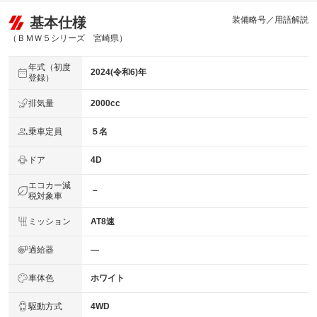
基本仕様
装備略号／用語解説
（ＢＭＷ５シリーズ 宮崎県）
年式（初度
2024(令和6)年
登録）
排気量
2000cc
乗車定員
５名
ドア
4D
エコカー減
－
税対象車
ミッション
AT8速
過給器
―
車体色
ホワイト
駆動方式
4WD