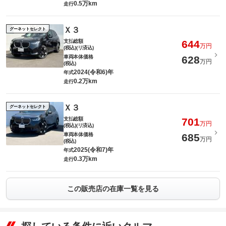
0.5万km
走行
Ｘ３
グーネットセレクト
支払総額
644
万円
(税込)(リ済込)
車両本体価格
628
万円
(税込)
2024(令和6)年
年式
0.2万km
走行
Ｘ３
グーネットセレクト
支払総額
701
万円
(税込)(リ済込)
車両本体価格
685
万円
(税込)
2025(令和7)年
年式
0.3万km
走行
この販売店の在庫一覧を見る