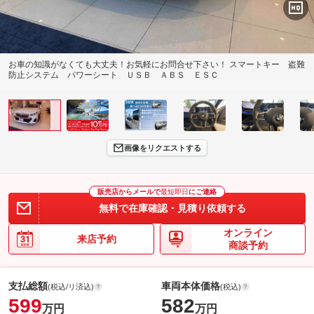
お車の知識がなくても大丈夫！お気軽にお問合せ下さい！ スマートキー 盗難
防止システム パワーシート ＵＳＢ ＡＢＳ ＥＳＣ
画像をリクエストする
販売店からメールで
最短即日
にご連絡
無料で在庫確認・見積り依頼する
オンライン
来店予約
商談予約
支払総額
車両本体価格
(税込/リ済込)
(税込)
599
582
万円
万円