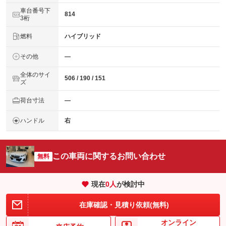
車台番号下
814
3桁
燃料
ハイブリッド
その他
―
全体のサイ
506 / 190 / 151
ズ
荷台寸法
―
ハンドル
右
この車両に関するお問い合わせ
無料
現在
0
人
が検討中
在庫確認・見積り依頼(無料)
オンライン