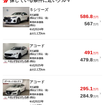
探している条件に近いクルマ
５シリーズ
支払総額
586.8
万円
(税込)(リ済込・追)
車両本体価格
567
万円
(税込)
2024年
年式
1.1万km
走行
アコード
支払総額
491
万円
(税込)(リ済込・追)
車両本体価格
479.8
万円
(税込)
2025年
年式
2.1万km
走行
アコード
グーネットセレクト
支払総額
295.1
万円
(税込)(リ済込・追)
車両本体価格
284.9
万円
(税込)
2022年
年式