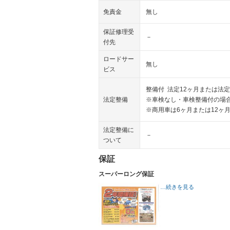
免責金
無し
保証修理受
－
付先
ロードサー
無し
ビス
整備付 法定12ヶ月または法定
法定整備
※車検なし・車検整備付の場合
※商用車は6ヶ月または12ヶ
法定整備に
－
ついて
保証
スーパーロング保証
…続きを見る