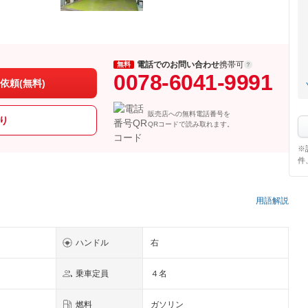
電話でのお問い合わせ
携帯可
無料
0078-6041-9991
依頼(無料)
販売店への無料電話番号を
り
QRコードで読み取れます。
※
件
）
用語解説
ハンドル
右
乗車定員
４名
燃料
ガソリン