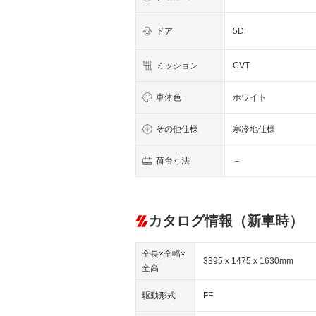
ドア
5D
ミッション
CVT
車体色
ホワイト
その他仕様
寒冷地仕様
荷台寸法
－
カタログ情報（新車時）
全長×全幅×
3395 x 1475 x 1630mm
全高
駆動形式
FF