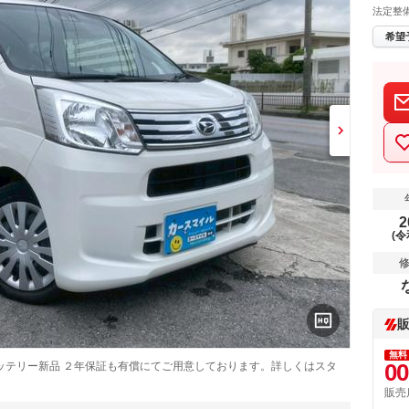
法定整
希望
2
(令
無料
00
ッテリー新品 ２年保証も有償にてご用意しております。詳しくはスタ
販売