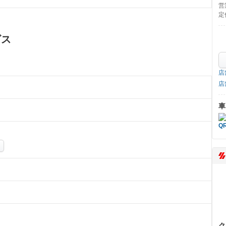
営
定
ビス
店
店
車
ク