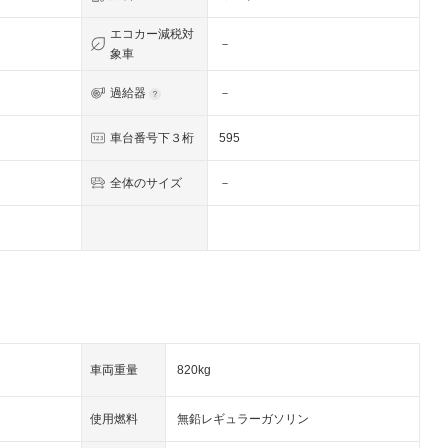
エコカー減税対
－
象車
過給器
－
車台番号下３桁
595
全体のサイズ
－
車両重量
820kg
使用燃料
無鉛レギュラーガソリン