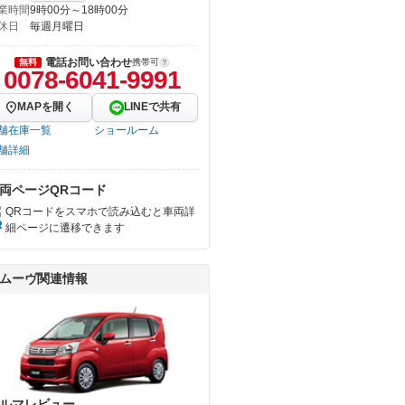
業時間
9時00分～18時00分
休日
毎週月曜日
電話お問い合わせ
無料
携帯可
0078-6041-9991
MAPを開く
LINEで共有
舗在庫一覧
ショールーム
舗詳細
両ページQRコード
QRコードをスマホで読み込むと車両詳
細ページに遷移できます
ムーヴ関連情報
ルマレビュー