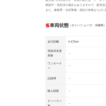
販売店への問合わせ・来店の際には「グーネット中
商談中・売約済の場合もありますので、販売店
また、修復歴・法定整備・保証の有無ならびに
車両状態
（ダイハツ ムーヴ 沖縄県
走行距離
4.4万km
登録済未使
－
用車
ワンオーナ
－
ー
記録簿
－
輸入経路
－
ディーラー
－
車