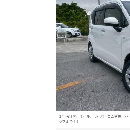
マガジン
車カタログ
自動車ローン
保険
レビュー
価格相場
教習所
用語集
１年保証付、オイル、ワイパーゴム交換、バ
ッフまで！！