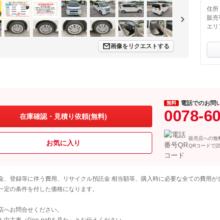
住所
販売
エリ
画像をリクエストする
電話でのお問
無料
0078-6
在庫確認・見積り依頼(無料)
販売店への無
お気に入り
QRコードで
金、登録等に伴う費用、リサイクル預託金 相当額等、購入時に必要な全ての費用が
一定の条件を付した価格になります。
店へお問合せください。