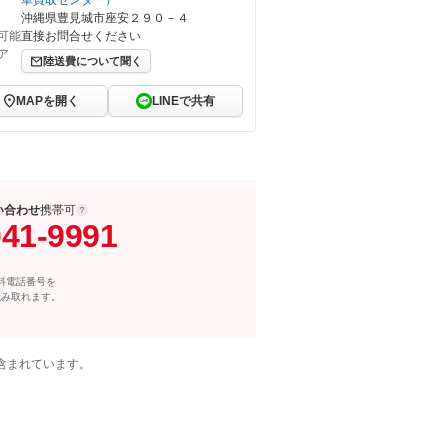
車買取センター）
沖縄県豊見城市座安２９０－４
可能
直接お問合せください
ア
陸送費について聞く
MAPを開く
LINEで共有
い合わせ
携帯可
041-9991
料電話番号を
読み取れます。
含まれています。