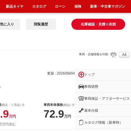
新品タイヤ
カタログ
ローン
保険
新車・中古車マガジン
気に入り
閲覧履歴
在庫確認・見積り依頼
車両・店舗情報を印刷
A4
更新 : 2026/08/04
トップ
車両状態
）
車両保証・アフターサービス
額
車両本体価格
(税込・リ済込)
(税込)
.9
72.9
基本仕様
万円
万円
カタログ情報（新車時）
 5万円含む