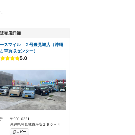
す。
販売店詳細
ースマイル ２号豊見城店（沖縄
古車買取センター）
5.0
所
〒901-0221
沖縄県豊見城市座安２９０－４
コピー