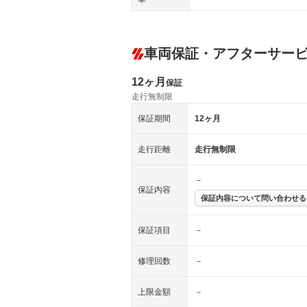
車両保証・アフターサー
12ヶ月
保証
走行無制限
保証期間
12ヶ月
走行距離
走行無制限
－
保証内容
保証内容について問い合わせる
保証項目
－
修理回数
－
上限金額
－