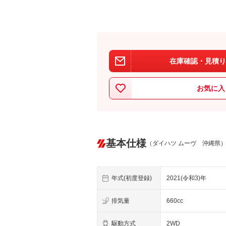
在庫確認・見積り
お気に入
基本仕様
（ダイハツ ムーヴ 沖縄県
年式(初度登録)
2021(令和3)年
排気量
660cc
駆動方式
2WD