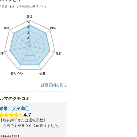
「普通=3.0」が評価軸の基準です）
外装
外装
5
5
4
4
価格
価格
内装
内装
3
3
2
2
1
1
装備
装備
走行
走行
乗り心地
乗り心地
燃費
燃費
評価詳細を見る
ルマのクチコミ
結果、大変満足
4.7
【所有期間または運転回数】
２日ですが５００Ｋｍ走りました。
【総合評価】