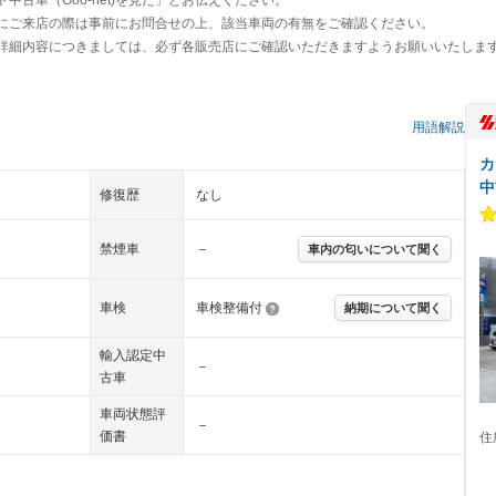
古車（Goo-net)を見た」とお伝えください。
にご来店の際は事前にお問合せの上、該当車両の有無をご確認ください。
詳細内容につきましては、必ず各販売店にご確認いただきますようお願いいたしま
）
用語解説
カ
中
修復歴
なし
禁煙車
－
車内の匂いについて聞く
車検
車検整備付
納期について聞く
輸入認定中
－
古車
車両状態評
－
価書
住