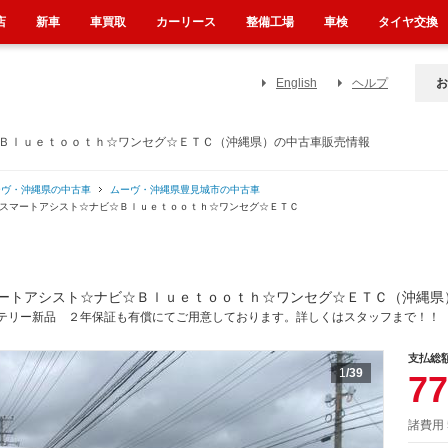
店
新車
車買取
カーリース
整備工場
車検
タイヤ交換
English
ヘルプ
お
☆Ｂｌｕｅｔｏｏｔｈ☆ワンセグ☆ＥＴＣ（沖縄県）の中古車販売情報
ーヴ・沖縄県の中古車
ムーヴ・沖縄県豊見城市の中古車
☆スマートアシスト☆ナビ☆Ｂｌｕｅｔｏｏｔｈ☆ワンセグ☆ＥＴＣ
ートアシスト☆ナビ☆Ｂｌｕｅｔｏｏｔｈ☆ワンセグ☆ＥＴＣ（沖縄県
テリー新品 ２年保証も有償にてご用意しております。詳しくはスタッフまで！！
支払総
1
/39
77
諸費用