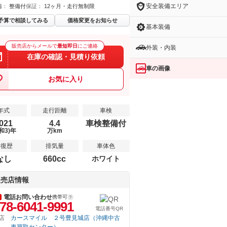
安全装備エリア
備：
整備付
保証：
12ヶ月・走行無制限
予算で相談してみる
価格変更をお知らせ
基本装備
販売店からメールで
最短即日
にご連絡
外装・内装
在庫の確認・見積り依頼
車の画像
お気に入り
年式
走行距離
車検
021
4.4
車検整備付
和3)年
万km
修復歴
排気量
車体色
なし
660cc
ホワイト
販売店情報
電話お問い合わせ
携帯可
78-6041-9991
電話番号QR
店
カースマイル ２号豊見城店（沖縄中古