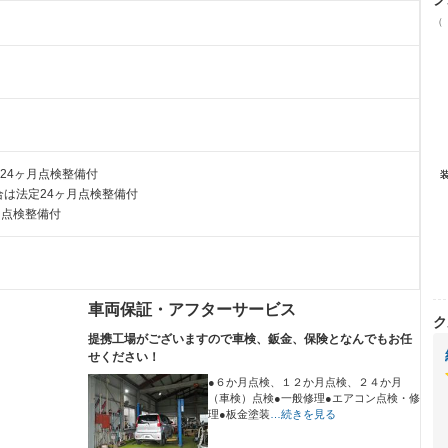
（
24ヶ月点検整備付
は法定24ヶ月点検整備付
月点検整備付
車両保証・アフターサービス
ク
提携工場がございますので車検、鈑金、保険となんでもお任
せください！
●６か月点検、１２か月点検、２４か月
（車検）点検●一般修理●エアコン点検・修
理●板金塗装
…続きを見る