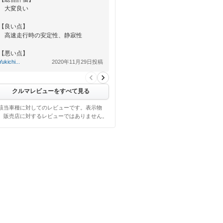
大変良い
【良い点】
高速走行時の安定性、静寂性
【悪い点】
Yukichi...
2020年11月29日投稿
以前乗っていたミライースより若干
燃費が落ちた点。
クルマレビューをすべて見る
該当車種に対してのレビューです。表示物
、販売店に対するレビューではありません。