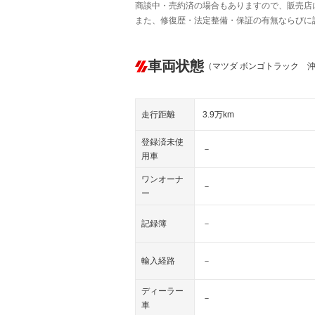
商談中・売約済の場合もありますので、販売店
また、修復歴・法定整備・保証の有無ならびに
車両状態
（マツダ ボンゴトラック 
走行距離
3.9万km
登録済未使
－
用車
ワンオーナ
－
ー
記録簿
－
輸入経路
－
ディーラー
－
車