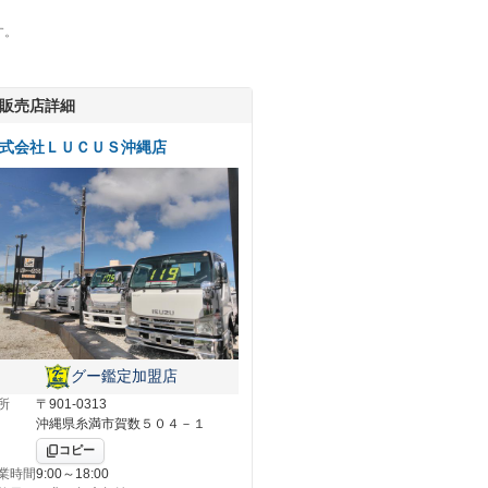
す。
販売店詳細
式会社ＬＵＣＵＳ沖縄店
グー鑑定加盟店
所
〒901-0313
沖縄県糸満市賀数５０４－１
コピー
業時間
9:00～18:00