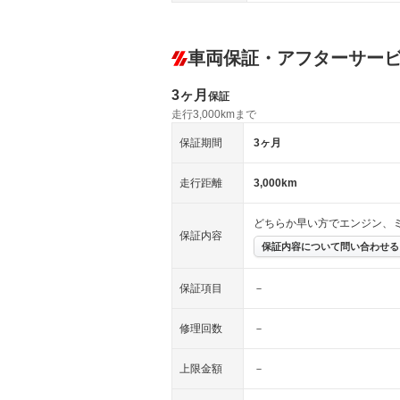
車両保証・アフターサー
3ヶ月
保証
走行3,000kmまで
保証期間
3ヶ月
走行距離
3,000km
どちらか早い方でエンジン、
保証内容
保証内容について問い合わせる
保証項目
－
修理回数
－
上限金額
－