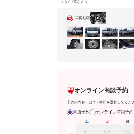
１６０×高さ３３
車両動画
オンライン商談予約
予約の内容・日付・時間を選択してくだ
来店予約
オンライン商談予
土
日
月
8/8
8/9
8/10