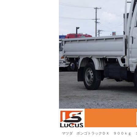
マガジン
車カタログ
自動車ローン
保険
レビュー
価格相場
教習所
用語集
マツダ ボンゴトラックＤＸ ９００ｋｇ 