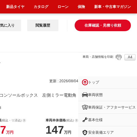
新品タイヤ
カタログ
ローン
保険
新車・中古車マガジン
気に入り
閲覧履歴
在庫確認・見積り依頼
車両・店舗情報を印刷
A4
ク
更新 : 2026/08/04
トップ
車両状態
 コンソールボックス 左側ミラー電動角
車両保証・アフターサービス
３
基本仕様
額
車両本体価格
(税込・リ済込)
(税込)
7
147
安全装備エリア
万円
万円