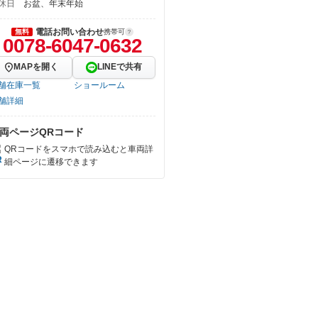
休日
お盆、年末年始
電話お問い合わせ
無料
携帯可
0078-6047-0632
MAPを開く
LINEで共有
舗在庫一覧
ショールーム
舗詳細
両ページQRコード
QRコードをスマホで読み込むと車両詳
細ページに遷移できます