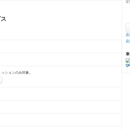
定
ビス
店
店
車
ミッションのみ対象。