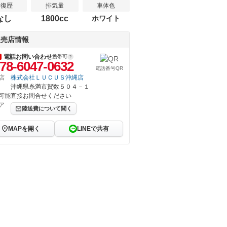
修復歴
排気量
車体色
なし
1800cc
ホワイト
販売店情報
電話お問い合わせ
携帯可
78-6047-0632
電話番号QR
店
株式会社ＬＵＣＵＳ沖縄店
沖縄県糸満市賀数５０４－１
可能
直接お問合せください
ア
陸送費について聞く
MAPを開く
LINEで共有