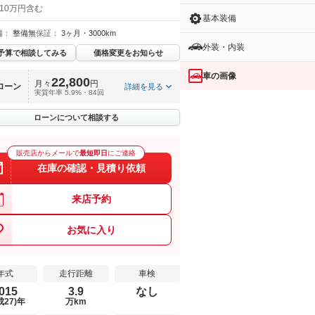
 10万円含む
基本装備
備：
整備無
保証：
3ヶ月・3000km
外装・内装
予算で相談してみる
価格変更をお知らせ
車の画像
22,800
月々
円
ローン
詳細を見る
実質年率 5.9%・84回
ローンについて相談する
販売店からメールで
最短即日
にご連絡
在庫の確認・見積り依頼
来店予約
お気に入り
年式
走行距離
車検
015
3.9
なし
成27)年
万km