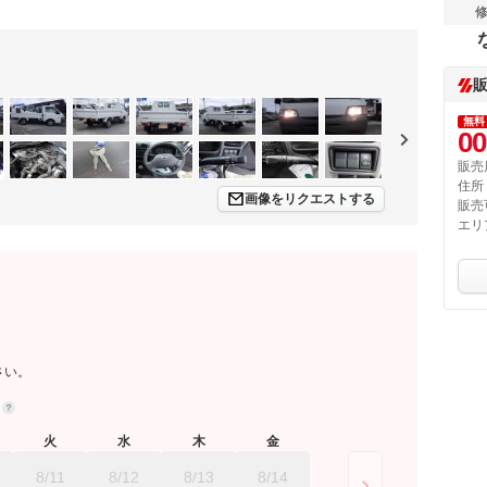
無料
00
販売
住所
画像をリクエストする
販売
エリ
さい。
約
火
水
木
金
8/11
8/12
8/13
8/14