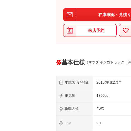
在庫確認・見積り
来店予約
基本仕様
（マツダ ボンゴトラック 
年式(初度登録)
2015(平成27)年
排気量
1800cc
駆動方式
2WD
ドア
2D