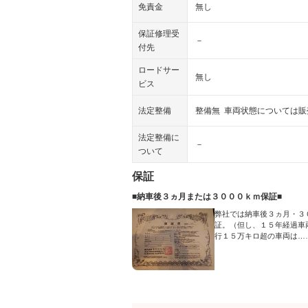
免責金
無し
保証修理受
－
付先
ロードサー
無し
ビス
法定整備
整備無 車両状態については
法定整備に
－
ついて
保証
■納車後３ヵ月または３０００ｋｍ保証■
弊社では納車後３ヵ月・３
証。（但し、１５年経過車
行１５万キロ超の車両は…