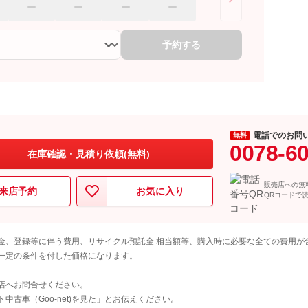
予約する
電話でのお問
無料
0078-6
在庫確認・見積り依頼(無料)
販売店への無
来店予約
お気に入り
QRコードで
金、登録等に伴う費用、リサイクル預託金 相当額等、購入時に必要な全ての費用が
一定の条件を付した価格になります。
店へお問合せください。
古車（Goo-net)を見た」とお伝えください。