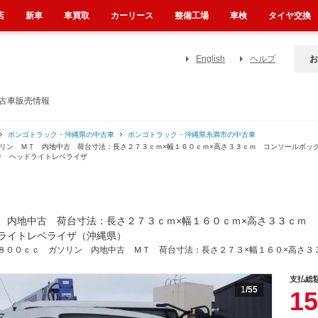
店
新車
車買取
カーリース
整備工場
車検
タイヤ交換
English
ヘルプ
お
中古車販売情報
ボンゴトラック・沖縄県の中古車
ボンゴトラック・沖縄県糸満市の中古車
ソリン ＭＴ 内地中古 荷台寸法：長さ２７３ｃｍ×幅１６０ｃｍ×高さ３３ｃｍ コンソールボッ
り ヘッドライトレベライザ
 内地中古 荷台寸法：長さ２７３ｃｍ×幅１６０ｃｍ×高さ３３ｃｍ
ライトレベライザ（沖縄県）
８００ｃｃ ガソリン 内地中古 ＭＴ 荷台寸法：長さ２７３×幅１６０×高さ３
支払総
1
/55
15