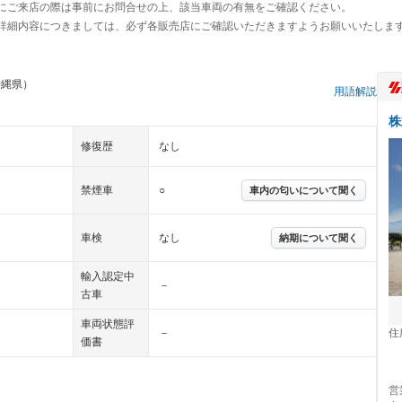
にご来店の際は事前にお問合せの上、該当車両の有無をご確認ください。
詳細内容につきましては、必ず各販売店にご確認いただきますようお願いいたしま
沖縄県）
用語解説
株
修復歴
なし
禁煙車
○
車内の匂いについて聞く
車検
なし
納期について聞く
輸入認定中
－
古車
車両状態評
住
－
価書
営