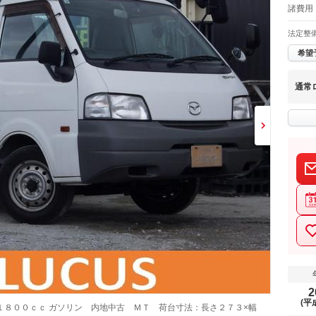
諸費用
法定整
希望
通常
2
(平
１８００ｃｃ ガソリン 内地中古 ＭＴ 荷台寸法：長さ２７３×幅