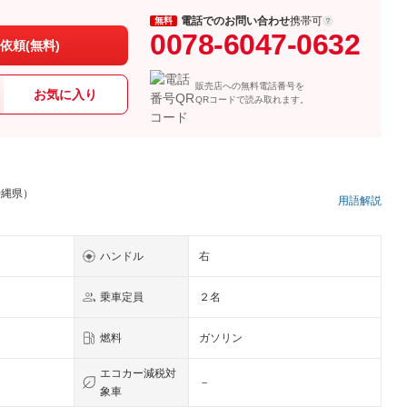
電話でのお問い合わせ
携帯可
無料
0078-6047-0632
依頼(無料)
販売店への無料電話番号を
お気に入り
QRコードで読み取れます。
沖縄県）
用語解説
ハンドル
右
乗車定員
２名
燃料
ガソリン
エコカー減税対
－
象車