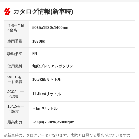
オーディオ
：装備あり
：装備なし
：装備なし
リフトアップ
パワーステアリング
カタログ情報(新車時)
ビジュアル
：装備なし
：装備あり
：装備なし
ダウンヒルアシストコントロール
アルミホイール：20インチ
：装備なし
：装備あり
全長×全幅
5085x1930x1400mm
×全高
パワーウィンドウ
盗難防止システム
革シート
ハーフレザーシート
：装備あり
：装備あり
：装備あり
：装備なし
車両重量
1870kg
アイドリングストップ
ドライブレコーダー
キーレス
LEDヘッドランプ
：装備あり
：装備なし
：装備あり
：装備あり
USB入力端子
Bluetooth接続
駆動形式
FR
HID(キセノンライト)
ポータブルナビ
：装備あり
：装備あり
：装備なし
：装備なし
100V電源
クリーンディーゼル
バックカメラ
ETC2.0
使用燃料
無鉛プレミアムガソリン
：装備なし
：装備なし
：装備あり
：装備あり
センターデフロック
エアロ
スマートキー
：装備なし
WLTCモ
：装備なし
：装備あり
10.8km/リットル
ード燃費
レンタカーアップ
展示・試乗車
ローダウン
ランフラットタイヤ
：装備なし
：装備なし
：装備なし
：装備あり
JC08モー
11.4km/リットル
ド燃費
電動格納ミラー
パワーシート
3列シート
：装備あり
：装備なし
：装備なし
10/15モー
装備略号／用語解説
－km/リットル
ベンチシート
フルフラットシート
ド燃費
：装備なし
：装備なし
チップアップシート
オットマン
：装備なし
：装備なし
最高出力
340ps(250kW)/5000rpm
電動格納サードシート
シートヒーター
：装備なし
：装備あり
※新車時のカタログデータとなります。実際とは異なる場合がございますの