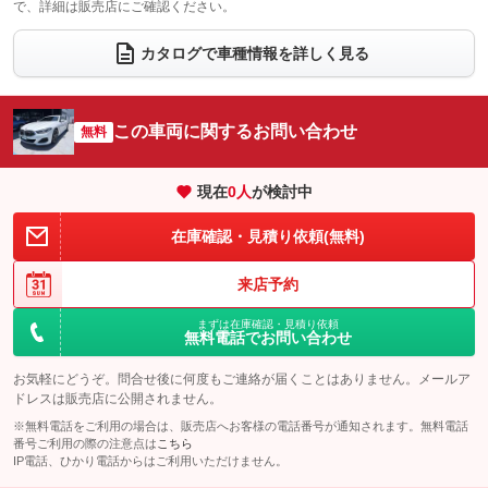
で、詳細は販売店にご確認ください。
ウォークスルー
後席モニター
：装備なし
：装備なし
電動リアゲート
フロントカメラ
カタログで車種情報を詳しく見る
：装備あり
：装備なし
シートエアコン
全周囲カメラ
：装備なし
：装備なし
サイドカメラ
ルーフレール
この車両に関するお問い合わせ
：装備なし
無料
：装備なし
エアサスペンション
ヘッドライトウォッシャー
：装備なし
：装備なし
現在
0
人
が検討中
装備略号／用語解説
在庫確認・見積り依頼(無料)
来店予約
まずは在庫確認・見積り依頼
無料電話でお問い合わせ
お気軽にどうぞ。問合せ後に何度もご連絡が届くことはありません。メールア
ドレスは販売店に公開されません。
※無料電話をご利用の場合は、販売店へお客様の電話番号が通知されます。無料電話
番号ご利用の際の注意点は
こちら
IP電話、ひかり電話からはご利用いただけません。