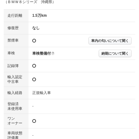
（ＢＭＷ８シリーズ 沖縄県）
走行距離
1.5万km
修復歴
なし
禁煙車
車内の匂いについて聞く
車検
車検整備付
納期について聞く
?
記録簿
輸入認定
中古車
輸入経路
正規輸入車
登録済
-
未使用車
ワン
オーナー
車両状態
-
評価書