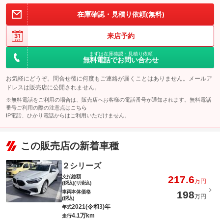
在庫確認・見積り依頼(無料)
来店予約
まずは在庫確認・見積り依頼
無料電話でお問い合わせ
お気軽にどうぞ。問合せ後に何度もご連絡が届くことはありません。メールア
ドレスは販売店に公開されません。
※無料電話をご利用の場合は、販売店へお客様の電話番号が通知されます。無料電話
番号ご利用の際の注意点は
こちら
IP電話、ひかり電話からはご利用いただけません。
この販売店の新着車種
２シリーズ
支払総額
217.6
万円
(税込)(リ済込)
車両本体価格
198
万円
(税込)
2021(令和3)年
年式
4.1万km
走行