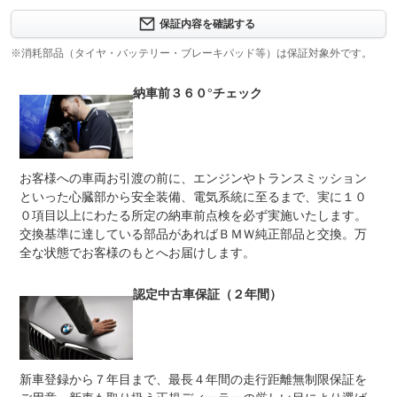
エンジンやミッションなどの主要部品は、ご購入後２年
間、走行距離に関係なく保証。修理が必要な場合は工賃ま
保証内容を確認する
保証項目
で含めて無料で対応。※消耗品、油脂類と液類、ゴム部
品、全ての社外品は保証の対象とはなりません。
※消耗部品（タイヤ・バッテリー・ブレーキパッド等）は保証対象外です。
修理回数
納車前３６０°チェック
車両本体価格
上限金額
車両本体価格の８０％まで。
免責金
無し
お客様への車両お引渡の前に、エンジンやトランスミッション
保証修理
といった心臓部から安全装備、電気系統に至るまで、実に１０
全国のＢＭＷディーラーで対応可能
受付先
０項目以上にわたる所定の納車前点検を必ず実施いたします。
交換基準に達している部品があればＢＭＷ純正部品と交換。万
整備付 法定12ヶ月または法定24ヶ月点検整備付
法定整備
※車検なし・車検整備付の場合は法定24ヶ月点検整備付
全な状態でお客様のもとへお届けします。
※商用車は6ヶ月または12ヶ月点検整備付
法定整備
２４ヶ月点検
認定中古車保証（２年間）
について
新車登録から７年目まで、最長４年間の走行距離無制限保証を