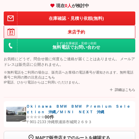
現在
0
人
が検討中
在庫確認・見積り依頼(無料)
来店予約
まずは在庫確認・見積り依頼
無料電話でお問い合わせ
お気軽にどうぞ。問合せ後に何度もご連絡が届くことはありません。 メールア
ドレスは販売店に公開されません。
※無料電話をご利用の場合は、販売店へお客様の電話番号が通知されます。無料電話
番号ご利用の際の注意点は
こちら
IP電話、ひかり電話からはご利用いただけません。
詳細はこちら
Ｏｋｉｎａｗａ ＢＭＷ ＢＭＷ Ｐｒｅｍｉｕｍ Ｓｅｌｅ
ｃｔｉｏｎ 沖縄／ＭＩＮＩ ＮＥＸＴ 沖縄
【STEP1】
認証画面でグーネットを友だち追加してから「許可する」ボタンを押
0
0件
します
〒901-2133 沖縄県浦添市城間２６９３
【STEP2】
トーク画面で
ボタンをタップして問い合わせを
MAPで販売店までのルートを確認する