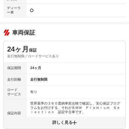
ディーラ
ー車
車両保証
24ヶ月
保証
走行無制限／ロードサービスあり
保証期間
24ヶ月
走行距離
走行無制限
ロード
有り
サービス
世界基準の３６０度納車前点検で確認し、安心保証プログ
ラムをお付けする、それがＢＭＷ Ｐｒｅｍｉｕｍ Ｓｅ
ｌｅｃｔｉｏｎ 認定中古車です。
保証内容
詳しく見る
保証内容について問い合わせる