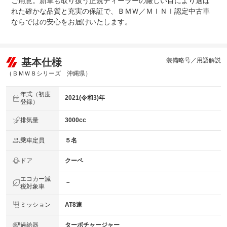
ご用意。新車も取り扱う正規ディーラーの厳しい目により選ば
れた確かな品質と充実の保証で、ＢＭＷ／ＭＩＮＩ認定中古車
ならではの安心をお届けいたします。
基本仕様
装備略号／用語解説
（ＢＭＷ８シリーズ 沖縄県）
年式（初度
2021(令和3)年
登録）
排気量
3000cc
乗車定員
５名
ドア
クーペ
エコカー減
－
税対象車
ミッション
AT8速
過給器
ターボチャージャー