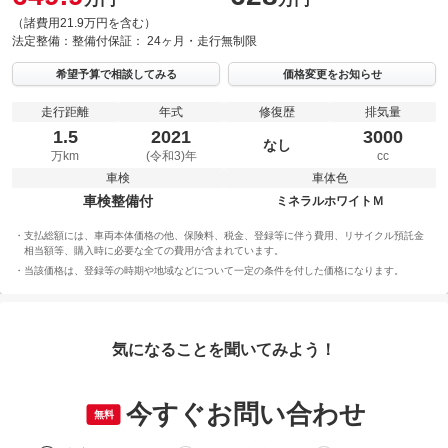
（諸費用21.9万円を含む）
法定整備：
整備付
保証：
24ヶ月・走行無制限
希望予算で相談してみる
価格変更をお知らせ
走行距離
年式
修復歴
排気量
1.5
2021
3000
なし
万km
(令和3)年
cc
車検
車体色
車検整備付
ミネラルホワイトＭ
支払総額には、車両本体価格の他、保険料、税金、登録等に伴う費用、リサイクル預託金
相当額等、購入時に必要な全ての費用が含まれています。
当該価格は、登録等の時期や地域などについて一定の条件を付した価格になります。
気になることを聞いてみよう！
今すぐお問い合わせ
無料