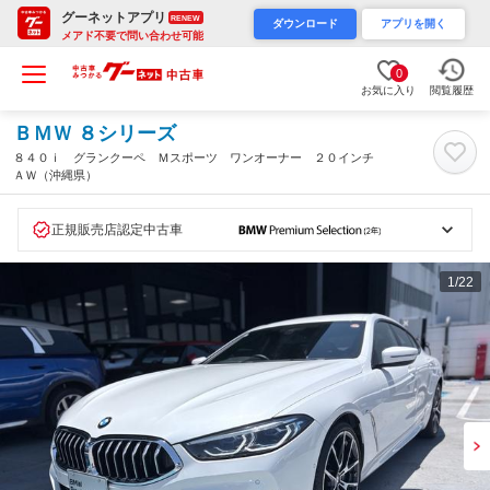
グーネットアプリ
RENEW
ダウンロード
アプリを開く
メアド不要で問い合わせ可能
0
お気に入り
閲覧履歴
ＢＭＷ ８シリーズ
８４０ｉ グランクーペ Ｍスポーツ ワンオーナー ２０インチ
ＡＷ（沖縄県）
正規販売店認定中古車
1
/22