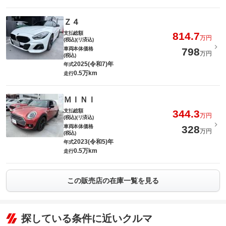
Ｚ４
支払総額
814.7
万円
(税込)(リ済込)
車両本体価格
798
万円
(税込)
2025(令和7)年
年式
0.5万km
走行
ＭＩＮＩ
支払総額
344.3
万円
(税込)(リ済込)
車両本体価格
328
万円
(税込)
2023(令和5)年
年式
0.5万km
走行
この販売店の在庫一覧を見る
探している条件に近いクルマ