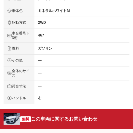
車体色
ミネラルホワイトＭ
駆動方式
2WD
車台番号下
467
3桁
燃料
ガソリン
その他
―
全体のサイ
―
ズ
荷台寸法
―
ハンドル
右
この車両に関するお問い合わせ
無料