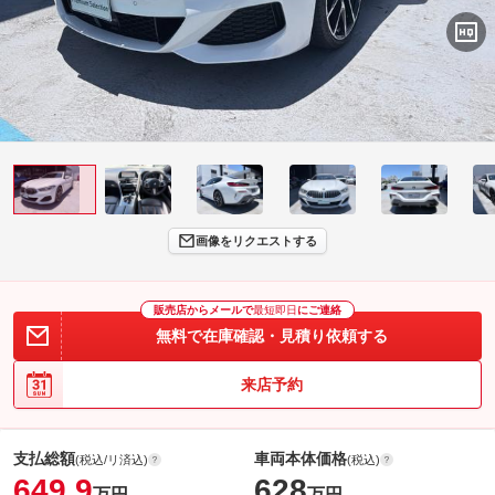
画像をリクエストする
販売店からメールで
最短即日
にご連絡
無料で在庫確認・見積り依頼する
来店予約
支払総額
車両本体価格
(税込/リ済込)
(税込)
649.9
628
万円
万円