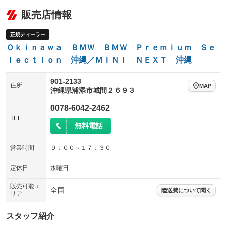
販売店情報
正規ディーラー
Ｏｋｉｎａｗａ ＢＭＷ ＢＭＷ Ｐｒｅｍｉｕｍ Ｓｅ
ｌｅｃｔｉｏｎ 沖縄／ＭＩＮＩ ＮＥＸＴ 沖縄
901-2133
住所
MAP
沖縄県浦添市城間２６９３
0078-6042-2462
TEL
無料電話
営業時間
９：００～１７：３０
定休日
水曜日
販売可能エ
全国
陸送費について聞く
リア
スタッフ紹介