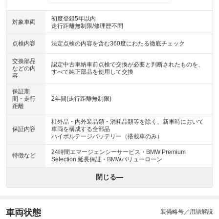
初度登録5年以内
対象車両
走行距離無制限/修理歴不問
点検内容
法定点検の内容を含む360度にわたる徹底チェック
交換部品
認定中古車納車前点検で交換が必要と判断されたものを、
などの内
すべて純正部品を使用して交換
容
保証期
間・走行
2年間(走行距離無制限)
距離
社外品・内外装品類・消耗品類等を除く、新車時において
保証内容
車両を構成する全部品
ハイボルテージバッテリー（搭載車のみ）
24時間エマージェンシーサービス・BMW Premium
特徴など
Selection 延長保証・BMWバリューローン
閉じる
車両状態
装備略号／用語解説