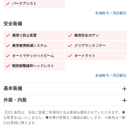
パークアシスト
：装備あり
装備略号／用語解説
安全装備
横滑り防止装置
衝突安全ボディ
：装備あり
：装備あり
衝突被害軽減システム
クリアランスソナー
：装備あり
：装備あり
オートマチックハイビーム
オートライト
：装備あり
：装備あり
頸部衝撃緩和ヘッドレスト
：装備あり
装備略号／用語解説
基本装備
エアバッグ：運転席/助手席/サイド
外装・内装
：装備あり
スライドドア
カーナビ：HDDナビ
：装備なし
：装備あり
【注】販売は、当店に直接ご来場頂けるお客様を優先させていただきます。◆
お取置きはいたしません。◆在庫の有無をご確認お願いします。※販売は一般
サンルーフ
ABS
TV
：装備なし
：装備あり
：装備なし
のお客様に限ります。
エアコン
Wエアコン