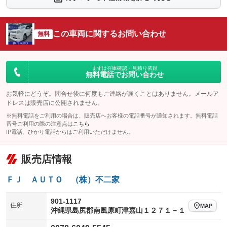
シートエアコン
全周囲カメラ
：装備なし
：装備なし
サイドカメラ
ルーフレール
この車両に関するお問い合わせ
：装備なし
無料
：装備なし
エアサスペンション
ヘッドライトウォッシャー
：装備なし
：装備なし
装備略号／用語解説
まずは在庫確認・見積り依頼
無料電話でお問い合わせ
お気軽にどうぞ。問合せ後に何度もご連絡が届くことはありません。メールア
ドレスは販売店に公開されません。
※無料電話をご利用の場合は、販売店へお客様の電話番号が通知されます。無料電話
番号ご利用の際の注意点は
こちら
IP電話、ひかり電話からはご利用いただけません。
販売店情報
ＦＪ ＡＵＴＯ （株）不二家
901-1117
住所
MAP
沖縄県島尻郡南風原町津嘉山１２７１－１