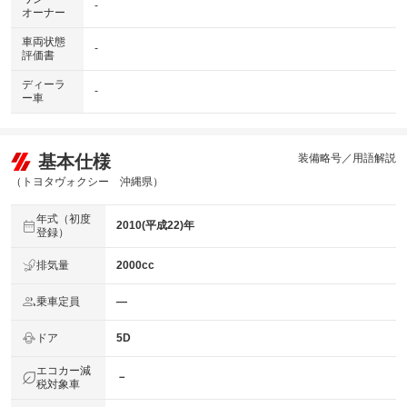
-
オーナー
車両状態
-
評価書
ディーラ
-
ー車
基本仕様
装備略号／用語解説
（トヨタヴォクシー 沖縄県）
年式（初度
2010(平成22)年
登録）
排気量
2000cc
乗車定員
―
ドア
5D
エコカー減
－
税対象車