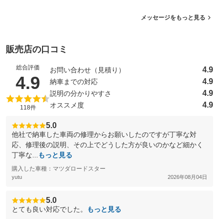
メッセージをもっと見る
販売店の口コミ
総合評価
4.9
お問い合わせ（見積り）
（5点満点中）
4.9
4.9
納車までの対応
4.9
説明の分かりやすさ
4.9
オススメ度
118件
5.0
他社で納車した車両の修理からお願いしたのですが丁寧な対
応、修理後の説明、その上でどうした方が良いのかなど細かく
丁寧な...
もっと見る
購入した車種：マツダロードスター
yutu
2026年08月04日
5.0
とても良い対応でした。
もっと見る