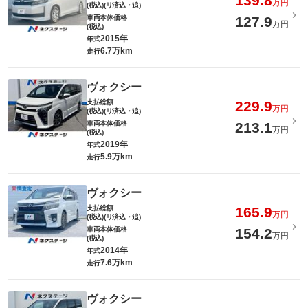
139.8
万円
(税込)(リ済込・追)
車両本体価格
127.9
万円
(税込)
2015年
年式
6.7万km
走行
ヴォクシー
支払総額
229.9
万円
(税込)(リ済込・追)
車両本体価格
213.1
万円
(税込)
2019年
年式
5.9万km
走行
ヴォクシー
支払総額
165.9
万円
(税込)(リ済込・追)
車両本体価格
154.2
万円
(税込)
2014年
年式
7.6万km
走行
ヴォクシー