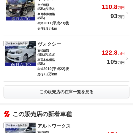
支払総額
110.8
万円
(税込)(リ済込)
車両本体価格
93
万円
(税込)
2011(平成23)後
年式
8.8万km
走行
ヴォクシー
グーネットセレクト
支払総額
122.8
万円
(税込)(リ済込)
車両本体価格
105
万円
(税込)
2010(平成22)後
年式
7.2万km
走行
この販売店の在庫一覧を見る
この販売店の新着車種
アルトワークス
グーネットセレクト
支払総額