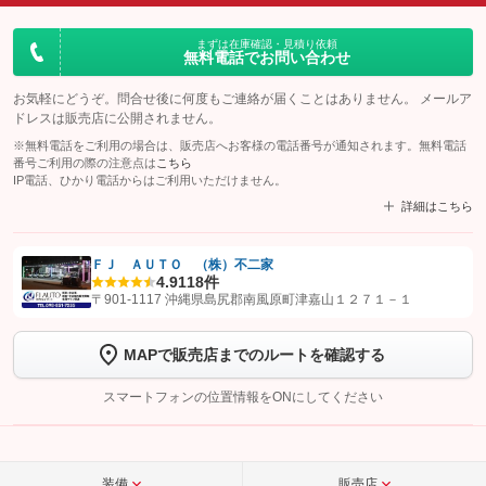
まずは在庫確認・見積り依頼
無料電話でお問い合わせ
お気軽にどうぞ。問合せ後に何度もご連絡が届くことはありません。 メールア
ドレスは販売店に公開されません。
※無料電話をご利用の場合は、販売店へお客様の電話番号が通知されます。無料電話
番号ご利用の際の注意点は
こちら
IP電話、ひかり電話からはご利用いただけません。
詳細はこちら
ＦＪ ＡＵＴＯ （株）不二家
4.9
118件
【STEP1】
認証画面でグーネットを友だち追加してから「許可する」ボタンを押
〒901-1117 沖縄県島尻郡南風原町津嘉山１２７１－１
します
MAPで販売店までのルートを確認する
【STEP2】
トーク画面で
ボタンをタップして問い合わせを
完了してください。
スマートフォンの位置情報をONにしてください
こちら
装備
販売店