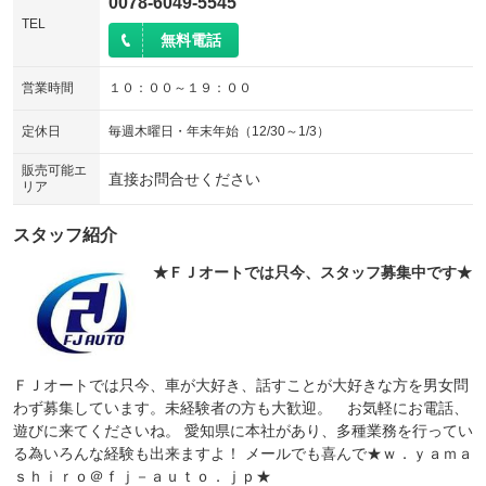
0078-6049-5545
TEL
無料電話
営業時間
１０：００～１９：００
定休日
毎週木曜日・年末年始（12/30～1/3）
販売可能エ
直接お問合せください
リア
スタッフ紹介
★ＦＪオートでは只今、スタッフ募集中です★
ＦＪオートでは只今、車が大好き、話すことが大好きな方を男女問
わず募集しています。未経験者の方も大歓迎。 お気軽にお電話、
遊びに来てくださいね。 愛知県に本社があり、多種業務を行ってい
る為いろんな経験も出来ますよ！ メールでも喜んで★ｗ．ｙａｍａ
ｓｈｉｒｏ＠ｆｊ－ａｕｔｏ．ｊｐ★