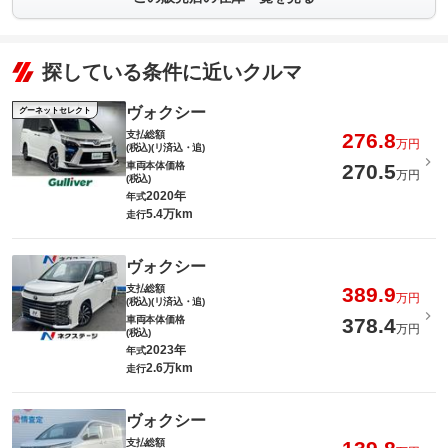
探している条件に近いクルマ
ヴォクシー
グーネットセレクト
支払総額
276.8
万円
(税込)(リ済込・追)
車両本体価格
270.5
万円
(税込)
2020年
年式
5.4万km
走行
ヴォクシー
支払総額
389.9
万円
(税込)(リ済込・追)
車両本体価格
378.4
万円
(税込)
2023年
年式
2.6万km
走行
ヴォクシー
支払総額