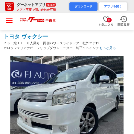
グーネットアプリ
RENEW
ダウンロード
アプリを開く
メアド不要で問い合わせ可能
0
お気に入り
閲覧履歴
トヨタ ヴォクシー
ＺＳ 煌ＩＩ ８人乗り 両側パワースライドドア 社外エアロ
カロッツェリアナビ フリップダウンモニター 純正１６インチＡ
もっと見る
Ｗ ＥＴＣ バックカメラ ＢｕｌｅＴｏｏｔｈ プッシュスター
ト 内地仕入れ（沖縄県）