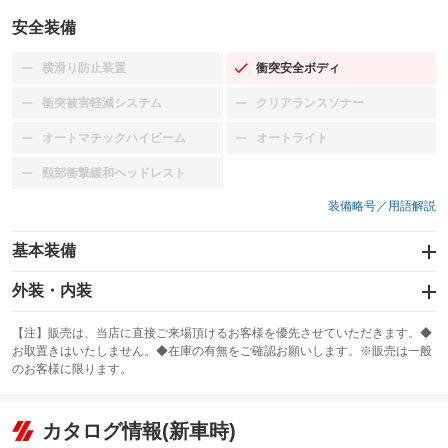
安全装備
横滑り防止装置
衝突安全ボディ
：装備なし
：装備あり
衝突被害軽減システム
クリアランスソナー
：装備なし
：装備なし
オートマチックハイビーム
オートライト
：装備なし
：装備なし
頸部衝撃緩和ヘッドレスト
：装備なし
装備略号／用語解説
基本装備
エアバッグ：運転席/助手席
外装・内装
：装備あり
スライドドア：両面電動
カーナビ：SDナビ
：装備あり
：装備あり
【注】販売は、当店に直接ご来場頂けるお客様を優先させていただきます。◆
お取置きはいたしません。◆在庫の有無をご確認お願いします。※販売は一般
サンルーフ
ABS
TV：フルセグ
：装備なし
：装備あり
：装備あり
のお客様に限ります。
エアコン
Wエアコン
オーディオ：CDまたはCDチェンジャー
：装備なし
：装備あり
：装備あり
リフトアップ
パワーステアリング
カタログ情報(新車時)
ビジュアル：-／DVD再生
：装備なし
：装備あり
：装備あり