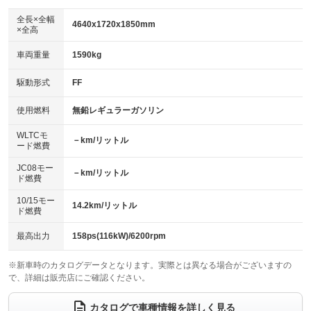
ダウンヒルアシストコントロール
アルミホイール：16インチ
：装備なし
：装備あり
全長×全幅
4640x1720x1850mm
×全高
パワーウィンドウ
盗難防止システム
革シート
ハーフレザーシート
：装備あり
：装備あり
：装備なし
：装備なし
車両重量
1590kg
アイドリングストップ
ドライブレコーダー
キーレス
LEDヘッドランプ
：装備なし
：装備なし
：装備あり
：装備なし
USB入力端子
Bluetooth接続
駆動形式
FF
HID(キセノンライト)
ポータブルナビ
：装備なし
：装備あり
：装備あり
：装備なし
100V電源
クリーンディーゼル
バックカメラ
ETC
使用燃料
無鉛レギュラーガソリン
：装備なし
：装備なし
：装備あり
：装備あり
センターデフロック
エアロ
スマートキー
：装備なし
WLTCモ
：装備なし
：装備あり
－km/リットル
ード燃費
レンタカーアップ
展示・試乗車
ローダウン
ランフラットタイヤ
：装備なし
：装備なし
：装備なし
：装備なし
JC08モー
－km/リットル
ド燃費
電動格納ミラー
パワーシート
3列シート
：装備なし
：装備なし
：装備あり
10/15モー
装備略号／用語解説
14.2km/リットル
ベンチシート
フルフラットシート
ド燃費
：装備なし
：装備なし
チップアップシート
オットマン
：装備なし
：装備なし
最高出力
158ps(116kW)/6200rpm
電動格納サードシート
シートヒーター
：装備なし
：装備なし
※新車時のカタログデータとなります。実際とは異なる場合がございますの
で、詳細は販売店にご確認ください。
ウォークスルー
後席モニター
：装備なし
：装備あり
電動リアゲート
フロントカメラ
カタログで車種情報を詳しく見る
：装備なし
：装備なし