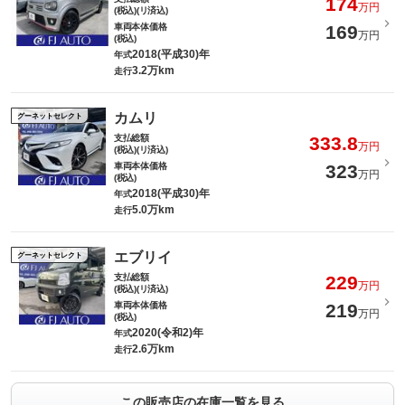
174
万円
(税込)(リ済込)
車両本体価格
169
万円
(税込)
2018(平成30)年
年式
3.2万km
走行
カムリ
グーネットセレクト
支払総額
333.8
万円
(税込)(リ済込)
車両本体価格
323
万円
(税込)
2018(平成30)年
年式
5.0万km
走行
エブリイ
グーネットセレクト
支払総額
229
万円
(税込)(リ済込)
車両本体価格
219
万円
(税込)
2020(令和2)年
年式
2.6万km
走行
この販売店の在庫一覧を見る