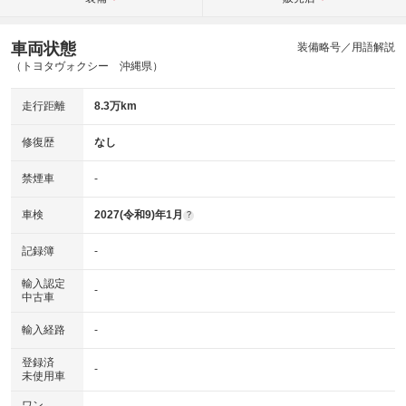
車両状態
装備略号／用語解説
（トヨタヴォクシー 沖縄県）
走行距離
8.3万km
修復歴
なし
禁煙車
-
車検
2027(令和9)年1月
?
記録簿
-
輸入認定
-
中古車
輸入経路
-
登録済
-
未使用車
ワン