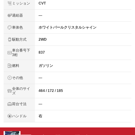
ミッション
CVT
過給器
―
車体色
ホワイトパールクリスタルシャイン
駆動方式
2WD
車台番号下
837
3桁
燃料
ガソリン
その他
―
全体のサイ
464 / 172 / 185
ズ
荷台寸法
―
ハンドル
右