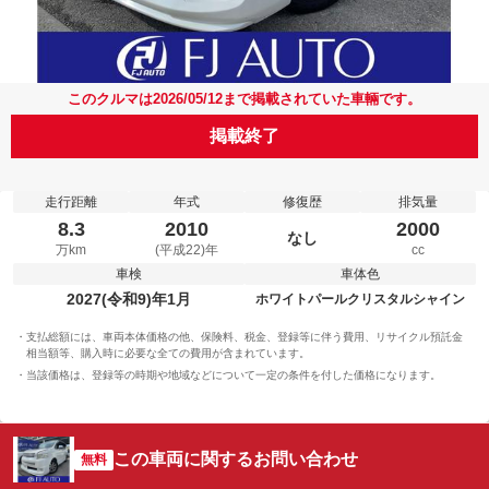
このクルマは2026/05/12まで掲載されていた車輛です。
掲載終了
走行距離
年式
修復歴
排気量
8.3
2010
2000
なし
万km
(平成22)年
cc
車検
車体色
2027(令和9)年1月
ホワイトパールクリスタルシャイン
支払総額には、車両本体価格の他、保険料、税金、登録等に伴う費用、リサイクル預託金
相当額等、購入時に必要な全ての費用が含まれています。
当該価格は、登録等の時期や地域などについて一定の条件を付した価格になります。
この車両に関するお問い合わせ
無料