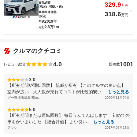
支払総額
329.9
万円
(税込)(リ済込・追)
車両本体価格
318.6
万円
(税込)
2019年
年式
2.8万km
走行
クルマのクチコミ
4.0
1001
レビュー総合
投稿数
3.0
【所有期間や運転回数】 親戚が所有 【このクルマの良い点】
室内が広い 大人数が乗れてコストが比較的安い ...
もっと見る
グー東海版編集者ke...
2020年11月04日
5.0
【所有期間または運転回数】 毎日うんてんはします 初めての
車をかいまいした 【総合評価】 よい良い ...
もっと見る
アツシ
2017年08月23日