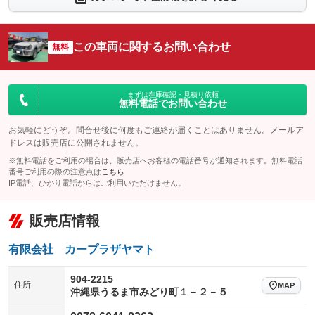
シートエアコン
全周囲カメラ
：装備なし
：装備なし
サイドカメラ
ルーフレール
この車両に関するお問い合わせ
：装備なし
無料
：装備なし
エアサスペンション
ヘッドライトウォッシャー
：装備なし
：装備なし
装備略号／用語解説
まずは在庫確認・見積り依頼
無料電話でお問い合わせ
お気軽にどうぞ。問合せ後に何度もご連絡が届くことはありません。メールア
ドレスは販売店に公開されません。
※無料電話をご利用の場合は、販売店へお客様の電話番号が通知されます。無料電話
番号ご利用の際の注意点は
こちら
IP電話、ひかり電話からはご利用いただけません。
販売店情報
有限会社 カープラザヤマト
904-2215
住所
MAP
沖縄県うるま市みどり町１－２－５