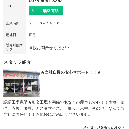
0078-6041-8262
TEL
無料電話
営業時間
９：００～１８：００
定休日
正月
販売可能エ
直接お問合せください
リア
スタッフ紹介
★当社自慢の安心サポート！！★
認証工場完備★板金工場も完備であなたの愛車も安心！！車検、整
備、点検、修理、カスタマイズ、下取り、末梢、その他、なんでも
当社にお任せ！！お気軽にご来店くださいませ。
メッセージをもっと見る