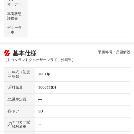
-
オーナー
車両状態
-
評価書
ディーラ
-
ー車
基本仕様
装備略号／用語解説
（トヨタランドクルーザープラド 沖縄県）
年式（初度
2001年
登録）
排気量
3000cc(D)
乗車定員
―
ドア
5D
エコカー減
－
税対象車