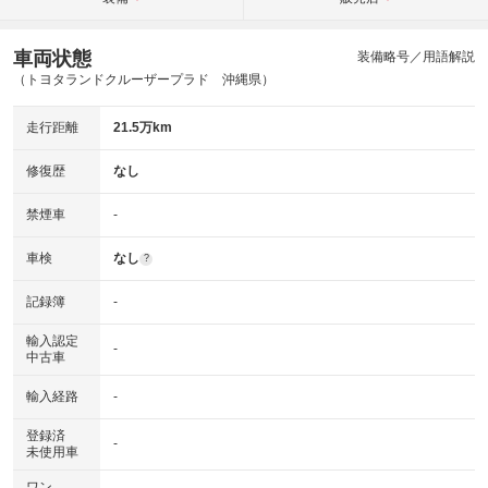
車両状態
装備略号／用語解説
（トヨタランドクルーザープラド 沖縄県）
走行距離
21.5万km
修復歴
なし
禁煙車
-
車検
なし
?
記録簿
-
輸入認定
-
中古車
輸入経路
-
登録済
-
未使用車
ワン