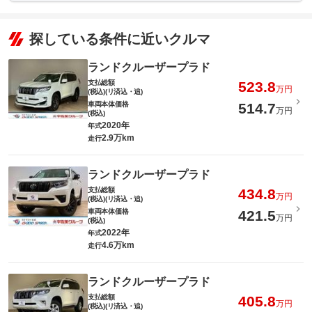
探している条件に近いクルマ
ランドクルーザープラド
支払総額
523.8
万円
(税込)(リ済込・追)
車両本体価格
514.7
万円
(税込)
2020年
年式
2.9万km
走行
ランドクルーザープラド
支払総額
434.8
万円
(税込)(リ済込・追)
車両本体価格
421.5
万円
(税込)
2022年
年式
4.6万km
走行
ランドクルーザープラド
支払総額
405.8
万円
(税込)(リ済込・追)