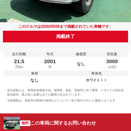
このクルマは2026/05/08まで掲載されていた車輛です。
掲載終了
走行距離
年式
修復歴
排気量
21.5
2001
3000
なし
万km
年
cc(D)
車検
車体色
なし
ホワイトＩＩ
支払総額には、車両本体価格の他、保険料、税金、登録等に伴う費用、リサイクル預託金
相当額等、購入時に必要な全ての費用が含まれています。
当該価格は、登録等の時期や地域などについて一定の条件を付した価格になります。
この車両に関するお問い合わせ
無料