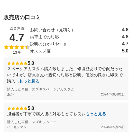
販売店の口コミ
総合評価
4.8
お問い合わせ（見積り）
（5点満点中）
4.7
4.8
納車までの対応
4.7
説明の分かりやすさ
5.0
オススメ度
13件
5.0
スペーシアカスタム購入致しました。修復歴ありで心配だった
のですが、店員さんの親切な対応と説明、値段の良さに即決で
購入...
もっと見る
購入した車種：スズキスペーシアカスタム
あか
2024年08月01日
5.0
担当者が丁寧で購入後の対応もとても良ぃ
もっと見る
購入した車種：スズキジムニー
バイキンマン
2024年05月26日