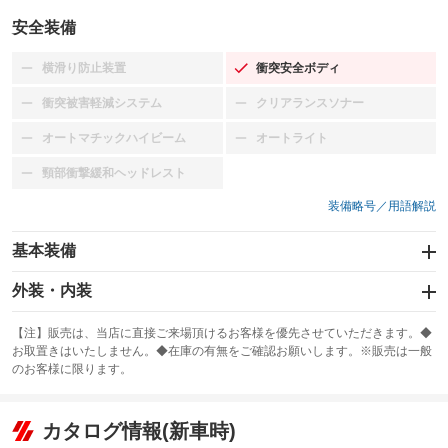
安全装備
横滑り防止装置
衝突安全ボディ
：装備なし
：装備あり
衝突被害軽減システム
クリアランスソナー
：装備なし
：装備なし
オートマチックハイビーム
オートライト
：装備なし
：装備なし
頸部衝撃緩和ヘッドレスト
：装備なし
装備略号／用語解説
基本装備
エアバッグ：運転席/助手席
外装・内装
：装備あり
スライドドア
カーナビ
：装備なし
：装備なし
【注】販売は、当店に直接ご来場頂けるお客様を優先させていただきます。◆
お取置きはいたしません。◆在庫の有無をご確認お願いします。※販売は一般
サンルーフ
ABS
TV
：装備なし
：装備あり
：装備なし
のお客様に限ります。
エアコン
Wエアコン
オーディオ
：装備あり
：装備なし
：装備なし
リフトアップ
パワーステアリング
カタログ情報(新車時)
ビジュアル
：装備なし
：装備あり
：装備なし