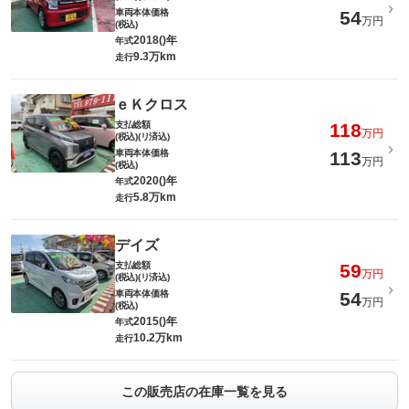
車両本体価格
54
万円
(税込)
2018()年
年式
9.3万km
走行
ｅＫクロス
支払総額
118
万円
(税込)(リ済込)
車両本体価格
113
万円
(税込)
2020()年
年式
5.8万km
走行
デイズ
支払総額
59
万円
(税込)(リ済込)
車両本体価格
54
万円
(税込)
2015()年
年式
10.2万km
走行
この販売店の在庫一覧を見る