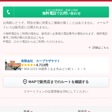
まずは在庫確認・見積り依頼
無料電話でお問い合わせ
お気軽にどうぞ。問合せ後に何度もご連絡が届くことはありません。 メールア
ドレスは販売店に公開されません。
※無料電話をご利用の場合は、販売店へお客様の電話番号が通知されます。無料電話
番号ご利用の際の注意点は
こちら
IP電話、ひかり電話からはご利用いただけません。
詳細はこちら
有限会社 カープラザヤマト
4.7
13件
【STEP1】
認証画面でグーネットを友だち追加してから「許可する」ボタンを押
〒904-2215 沖縄県うるま市みどり町１－２－５
します
MAPで販売店までのルートを確認する
【STEP2】
トーク画面で
ボタンをタップして問い合わせを
完了してください。
スマートフォンの位置情報をONにしてください
こちら
装備
販売店