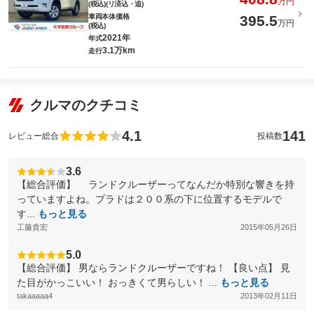
万円
(税込)(リ済込・追)
車両本体価格
395.5
万円
(税込)
2021年
年式
3.1万km
走行
クルマのクチコミ
4.1
141
レビュー総合
投稿数
3.6
【総合評価】 ランドクルーザーってなんだか特別な響きを持
っていますよね。プラドは２００系の下に位置するモデルで
す...
もっと見る
工藤貴宏
2015年05月26日
5.0
【総合評価】 男ならランドクルーザーですね！ 【良い点】 見
た目がかっこいい！ おっきくて男らしい！ ...
もっと見る
takaaaaa4
2013年02月11日