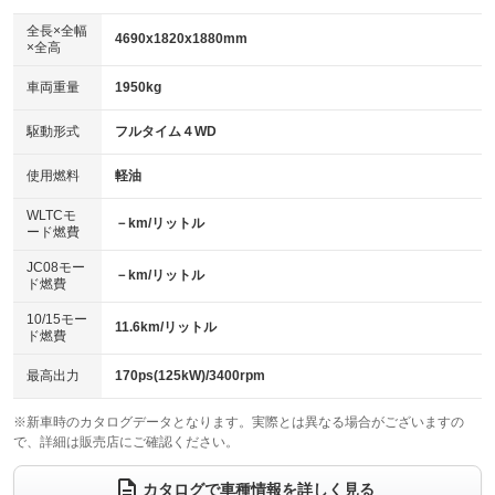
ダウンヒルアシストコントロール
アルミホイール：16インチ
：装備なし
：装備あり
全長×全幅
4690x1820x1880mm
×全高
パワーウィンドウ
盗難防止システム
革シート
ハーフレザーシート
：装備あり
：装備あり
：装備なし
：装備なし
車両重量
1950kg
アイドリングストップ
ドライブレコーダー
キーレス
LEDヘッドランプ
：装備なし
：装備なし
：装備あり
：装備なし
USB入力端子
Bluetooth接続
駆動形式
フルタイム４WD
HID(キセノンライト)
ポータブルナビ
：装備なし
：装備なし
：装備なし
：装備なし
100V電源
クリーンディーゼル
バックカメラ
ETC
使用燃料
軽油
：装備なし
：装備なし
：装備なし
：装備あり
センターデフロック
エアロ
スマートキー
：装備なし
WLTCモ
：装備なし
：装備なし
－km/リットル
ード燃費
レンタカーアップ
展示・試乗車
ローダウン
ランフラットタイヤ
：装備なし
：装備なし
：装備なし
：装備なし
JC08モー
－km/リットル
ド燃費
電動格納ミラー
パワーシート
3列シート
：装備あり
：装備なし
：装備あり
10/15モー
装備略号／用語解説
11.6km/リットル
ベンチシート
フルフラットシート
ド燃費
：装備なし
：装備あり
チップアップシート
オットマン
：装備なし
：装備なし
最高出力
170ps(125kW)/3400rpm
電動格納サードシート
シートヒーター
：装備なし
：装備なし
※新車時のカタログデータとなります。実際とは異なる場合がございますの
で、詳細は販売店にご確認ください。
ウォークスルー
後席モニター
：装備なし
：装備なし
電動リアゲート
フロントカメラ
カタログで車種情報を詳しく見る
：装備なし
：装備なし