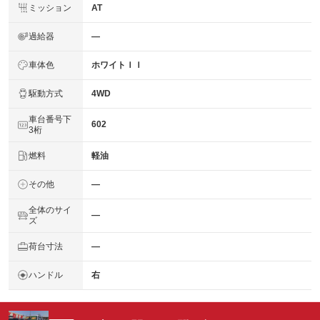
ミッション
AT
過給器
―
車体色
ホワイトＩＩ
駆動方式
4WD
車台番号下
602
3桁
燃料
軽油
その他
―
全体のサイ
―
ズ
荷台寸法
―
ハンドル
右