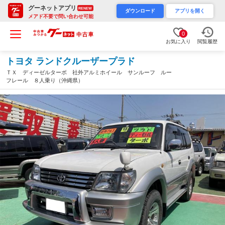
グーネットアプリ
RENEW
ダウンロード
アプリを開く
メアド不要で問い合わせ可能
0
お気に入り
閲覧履歴
トヨタ ランドクルーザープラド
ＴＸ ディーゼルターボ 社外アルミホイール サンルーフ ルー
フレール ８人乗り（沖縄県）