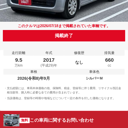
このクルマは2026/07/18まで掲載されていた車輛です。
掲載終了
走行距離
年式
修復歴
排気量
9.5
2017
660
なし
万km
(平成29)年
cc
車検
車体色
2026(令和8)年9月
シルバーＭ
支払総額には、車両本体価格の他、保険料、税金、登録等に伴う費用、リサイクル預託金
相当額等、購入時に必要な全ての費用が含まれています。
当該価格は、登録等の時期や地域などについて一定の条件を付した価格になります。
この車両に関するお問い合わせ
無料