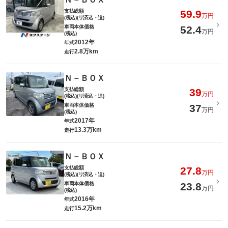
支払総額
59.9
万円
(税込)(リ済込・追)
車両本体価格
52.4
万円
(税込)
2012年
年式
2.8万km
走行
Ｎ－ＢＯＸ
支払総額
39
万円
(税込)(リ済込・追)
車両本体価格
37
万円
(税込)
2017年
年式
13.3万km
走行
Ｎ－ＢＯＸ
支払総額
27.8
万円
(税込)(リ済込・追)
車両本体価格
23.8
万円
(税込)
2016年
年式
15.2万km
走行