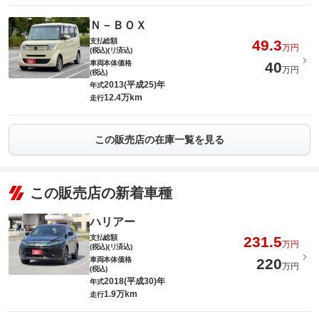
Ｎ－ＢＯＸ
支払総額
49.3
万円
(税込)(リ済込)
車両本体価格
40
万円
(税込)
2013(平成25)年
年式
12.4万km
走行
この販売店の在庫一覧を見る
この販売店の新着車種
ハリアー
支払総額
231.5
万円
(税込)(リ済込)
車両本体価格
220
万円
(税込)
2018(平成30)年
年式
1.9万km
走行