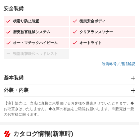
安全装備
横滑り防止装置
衝突安全ボディ
：装備あり
：装備あり
衝突被害軽減システム
クリアランスソナー
：装備あり
：装備あり
オートマチックハイビーム
オートライト
：装備あり
：装備あり
頸部衝撃緩和ヘッドレスト
：装備なし
装備略号／用語解説
基本装備
エアバッグ：運転席/助手席/サイド
外装・内装
：装備あり
スライドドア：両面電動
カーナビ
：装備あり
：装備なし
【注】販売は、当店に直接ご来場頂けるお客様を優先させていただきます。◆
お取置きはいたしません。◆在庫の有無をご確認お願いします。※販売は一般
サンルーフ
ABS
TV
：装備なし
：装備あり
：装備なし
のお客様に限ります。
エアコン
Wエアコン
オーディオ：CDまたはCDチェンジャー
：装備あり
：装備なし
：装備あり
リフトアップ
パワーステアリング
カタログ情報(新車時)
ビジュアル
：装備なし
：装備あり
：装備なし