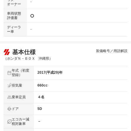
-
オーナー
車両状態
評価書
ディーラ
-
ー車
基本仕様
装備略号／用語解説
（ホンダＮ－ＢＯＸ 沖縄県）
年式（初度
2017(平成29)年
登録）
排気量
660cc
乗車定員
４名
ドア
5D
エコカー減
－
税対象車