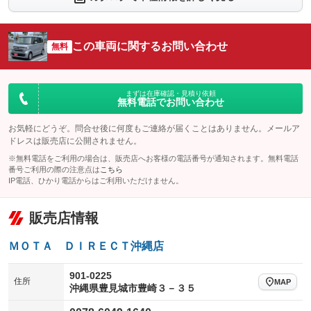
シートエアコン
全周囲カメラ
：装備なし
：装備なし
サイドカメラ
ルーフレール
この車両に関するお問い合わせ
：装備なし
無料
：装備なし
エアサスペンション
ヘッドライトウォッシャー
：装備なし
：装備なし
装備略号／用語解説
まずは在庫確認・見積り依頼
無料電話でお問い合わせ
お気軽にどうぞ。問合せ後に何度もご連絡が届くことはありません。メールア
ドレスは販売店に公開されません。
※無料電話をご利用の場合は、販売店へお客様の電話番号が通知されます。無料電話
番号ご利用の際の注意点は
こちら
IP電話、ひかり電話からはご利用いただけません。
販売店情報
ＭＯＴＡ ＤＩＲＥＣＴ沖縄店
901-0225
住所
MAP
沖縄県豊見城市豊崎３－３５