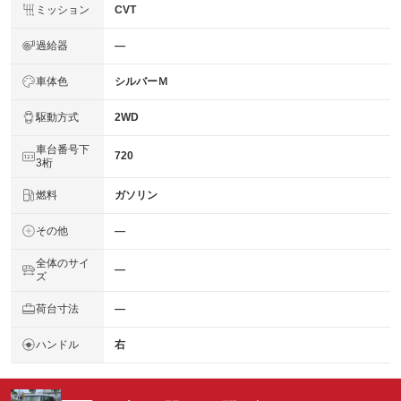
ミッション
CVT
過給器
―
車体色
シルバーＭ
駆動方式
2WD
車台番号下
720
3桁
燃料
ガソリン
その他
―
全体のサイ
―
ズ
荷台寸法
―
ハンドル
右