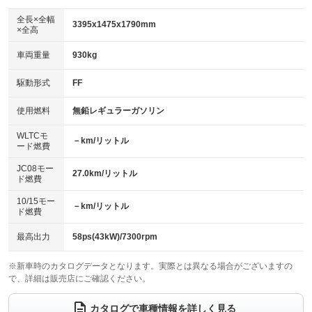
ダウンヒルアシストコントロール
アルミホイール
：装備なし
：装備なし
全長×全幅
3395x1475x1790mm
×全高
パワーウィンドウ
盗難防止システム
革シート
ハーフレザーシート
：装備あり
：装備あり
：装備なし
：装備なし
車両重量
930kg
アイドリングストップ
ドライブレコーダー
キーレス
LEDヘッドランプ
：装備あり
：装備あり
：装備あり
：装備あり
USB入力端子
Bluetooth接続
駆動形式
FF
HID(キセノンライト)
ポータブルナビ
：装備あり
：装備あり
：装備なし
：装備なし
100V電源
クリーンディーゼル
バックカメラ
ETC
使用燃料
無鉛レギュラーガソリン
：装備なし
：装備なし
：装備あり
：装備あり
センターデフロック
エアロ
スマートキー
：装備なし
WLTCモ
：装備なし
：装備あり
－km/リットル
ード燃費
レンタカーアップ
展示・試乗車
ローダウン
ランフラットタイヤ
：装備あり
：装備なし
：装備なし
：装備なし
JC08モー
27.0km/リットル
ド燃費
電動格納ミラー
パワーシート
3列シート
：装備あり
：装備なし
：装備なし
10/15モー
装備略号／用語解説
－km/リットル
ベンチシート
フルフラットシート
ド燃費
：装備あり
：装備あり
チップアップシート
オットマン
：装備なし
：装備なし
最高出力
58ps(43kW)/7300rpm
電動格納サードシート
シートヒーター
：装備なし
：装備なし
※新車時のカタログデータとなります。実際とは異なる場合がございますの
で、詳細は販売店にご確認ください。
ウォークスルー
後席モニター
：装備なし
：装備なし
電動リアゲート
フロントカメラ
カタログで車種情報を詳しく見る
：装備なし
：装備なし