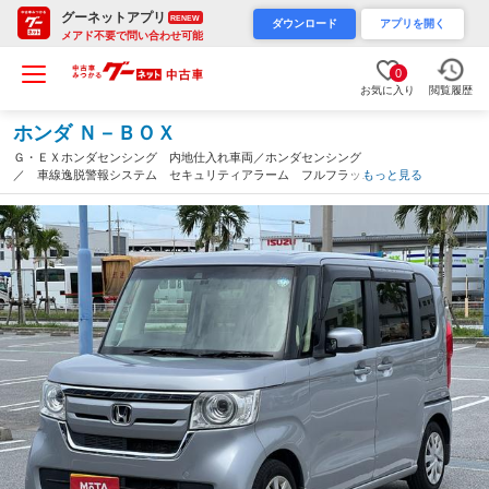
グーネットアプリ
RENEW
ダウンロード
アプリを開く
メアド不要で問い合わせ可能
0
お気に入り
閲覧履歴
ホンダ Ｎ－ＢＯＸ
Ｇ・ＥＸホンダセンシング 内地仕入れ車両／ホンダセンシング
／ 車線逸脱警報システム セキュリティアラーム フルフラッ
もっと見る
ト 記録簿有 アイドリングＳ 電動格納ミラー 衝突被害軽減装
置 キーフリー 禁煙 オートマチックハイビーム（沖縄県）