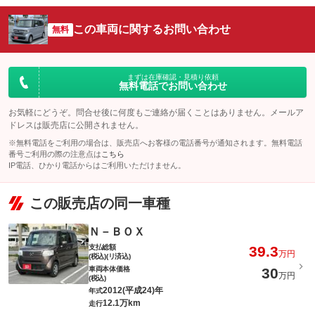
この車両に関するお問い合わせ
無料
まずは在庫確認・見積り依頼
無料電話でお問い合わせ
お気軽にどうぞ。問合せ後に何度もご連絡が届くことはありません。メールア
ドレスは販売店に公開されません。
※無料電話をご利用の場合は、販売店へお客様の電話番号が通知されます。無料電話
番号ご利用の際の注意点は
こちら
IP電話、ひかり電話からはご利用いただけません。
この販売店の同一車種
Ｎ－ＢＯＸ
支払総額
39.3
万円
(税込)(リ済込)
車両本体価格
30
万円
(税込)
2012(平成24)年
年式
12.1万km
走行