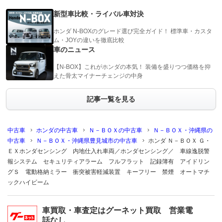
新型車比較・ライバル車対決
ホンダ N-BOXのグレード選び完全ガイド！ 標準車・カスタ
ム・JOYの違いを徹底比較
車のニュース
【N-BOX】これがホンダの本気！ 装備を盛りつつ価格を抑
えた骨太マイナーチェンジの中身
記事一覧を見る
中古車
ホンダの中古車
Ｎ－ＢＯＸの中古車
Ｎ－ＢＯＸ・沖縄県の
中古車
Ｎ－ＢＯＸ・沖縄県豊見城市の中古車
ホンダ Ｎ－ＢＯＸ Ｇ・
ＥＸホンダセンシング 内地仕入れ車両／ホンダセンシング／ 車線逸脱警
報システム セキュリティアラーム フルフラット 記録簿有 アイドリン
グＳ 電動格納ミラー 衝突被害軽減装置 キーフリー 禁煙 オートマチ
ックハイビーム
車買取・車査定はグーネット買取 営業電
話なし