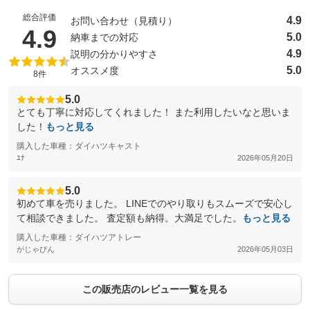
総合評価
4.9
お問い合わせ（見積り）
（5点満点中）
4.9
5.0
納車までの対応
4.9
説明の分かりやすさ
5.0
オススメ度
8件
5.0
とても丁寧に対応してくれました！ また利用したいなと思いま
した！
もっと見る
購入した車種：ダイハツキャスト
ﾕﾅ
2026年05月20日
5.0
初めて車を売りました。 LINEでのやり取りもスムーズで安心し
て相談できました。 査定額も納得。大満足でした。
もっと見る
購入した車種：ダイハツアトレー
がじゃぴん
2026年05月03日
この販売店のレビュー一覧を見る