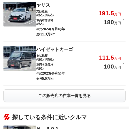
ヤリス
支払総額
191.5
万円
(税込)(リ済込)
車両本体価格
180
万円
(税込)
2024(令和6)年
年式
1.3万km
走行
ハイゼットカーゴ
支払総額
111.5
万円
(税込)(リ済込)
車両本体価格
100
万円
(税込)
2023(令和5)年
年式
5.0万km
走行
この販売店の在庫一覧を見る
探している条件に近いクルマ
Ｎ－ＢＯＸ