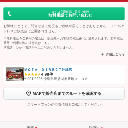
まずは在庫確認・見積り依頼
無料電話でお問い合わせ
お気軽にどうぞ。問合せ後に何度もご連絡が届くことはありません。 メールア
ドレスは販売店に公開されません。
※無料電話をご利用の場合は、販売店へお客様の電話番号が通知されます。無料電話
番号ご利用の際の注意点は
こちら
IP電話、ひかり電話からはご利用いただけません。
詳細はこちら
ＭＯＴＡ ＤＩＲＥＣＴ沖縄店
4.9
8件
【STEP1】
認証画面でグーネットを友だち追加してから「許可する」ボタンを押
〒901-0225 沖縄県豊見城市豊崎３－３５
します
MAPで販売店までのルートを確認する
【STEP2】
トーク画面で
ボタンをタップして問い合わせを
完了してください。
スマートフォンの位置情報をONにしてください
こちら
装備
販売店